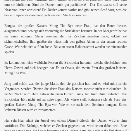
tum sie hinführen. Sind die Damen auch gut parfümiert? - Der Dickwanst soll seine
Nase von ihnen abrücken! Ein Bettler kommt vorbei und gibt seinen Senf dazu, was die
beiden Bajaderen veranlasst, sich aus dem Staub zu machen.
Bangsa, des großen Kaisers Mung Tha Bya erste Frau, hat den Boten bereits
ausgemacht und bewegt sich vorsichtig die Strickleiter herunter. In der Morgenfrühe hat
sie einen schönen Mann gesehen, der ihr Zeichen gegeben habe, erklärt sie
sicherheitshalber. Ihm gehöre das Haus mit den gelben Affen in der ersten rechten
Gasse. Wie sehr sich auf ihn freue. Bis zum ersten Hahnenschrei werden sie miteinander
spielen.
Es kommt noch eine weibliche Person die Strickleiter herunter, welche die Zeichen von
Herrn Zatwai auf sich bezogen hat. Es ist Osaka, die zweite Frau des großen Kaisers
Mung Tha Bya.
Jung und schön war der junge Mann, den sie gesichtet hat, und es wird mit ihm ein
Vergnügen werden. Twaise die dritte Frau des Kaisers möchte nicht zurückstehen. In
heißer Nacht wird Herr Zatwai ihr einen kühlen Trunk für ihren Durst anbieten. Die
Strickleiter hört nicht auf zu schwingen. Als vierte stellt Ratasata sich als Frau des
großen Kaisers Mung Tha Bya vor. Wie es sie nach dem Schönen hungert. Einen
leckeren Bissen wird er ihr vorsetzen.
Hat sein Herr nicht ein Juwel von einem Diener? Gleich vier Damen wird er ihm
vorführen. Die Richtige, welcher er Zeichen gegeben hat, wird schon dabei sein. Eine