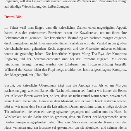
Ragaranta, soll den Lingam stark machen wie einen Wurfspeer und Ratanarischta drängt
auf ständige Wiederholung der Leibesübungen.
Drittes Bild
Im Palast weiß man längst, dass die kaiserlichen Damen einen ungezügelten Appetit
haben. Aus den entferntesten Provinzen reisen die Kavaliere an, um mit ihnen ihre
Bekanntschaft zu gestalten. Der kaiserlichen Bestrafung am nächsten morgen entgehen
die Ahnungslosen nicht. In einem ordentlichen Verfahren wird der Verstoß in der großen
Gerichtshalle nach geltendem Recht abgeurteilt und die Missetäter müssen einbüßen,
womit sie gesündigt haben. Die kaiserliche Majestät Mung Tha Bya, der Kronprinz
Ragweng und der Zeremonienmeister sind bei der Prozedur zugegen. Mit einem
feierlichen Tasang, Tasang werden die Erhabenen zur Prozesseröffnung begrüßt.
Während der Kaiser leicht den Kopf neigt, erwidert der leicht angeschlagene Kronprinz
den Morgengruß mit „Höh Höh“.
Susulü, der kaiserliche Obereunuch trägt nun die Anklage vor. Als er am Morgen
nachsehen ging, wie den Damen die Nacht bekommen sei, fand er wie immer die Betten
leer. Alle vier Betten waren leer, so leer, dass sie nicht einmal warm waren, wovon sich
seine Hand überzeugte. Gerade in dem Moment, wie er vor Schreck erstarren wollte,
hört er, wie unter dem Fenster die kaiserlichen Damen nach ihm rufen, er möge doch die
Tür aufmachen, sie seien ein wenig spazieren gegangen und wollen nun ins Haus. In
Wirklichkeit sei die Sache aber so gewesen, dass ein Bettler der Morgenwache seine
Beobachtungen ausgeplaudert habe. Über eine Strickleiter hätten die Kaiserinnen das
Haus verlassen und ein Bursche sei gekommen, um sie abzuholen und seinem Herrn