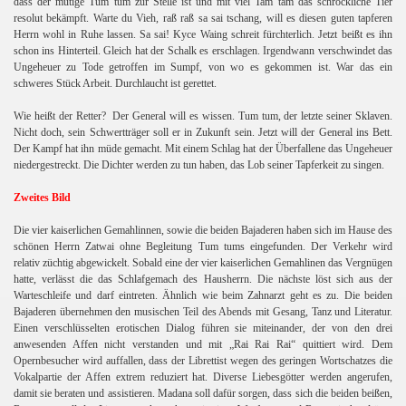
dass der mutige Tum tum zur Stelle ist und mit viel Tam tam das schröckliche Tier
resolut bekämpft. Warte du Vieh, raß raß sa sai tschang, will es diesen guten tapferen
Herrn wohl in Ruhe lassen. Sa sai! Kyce Waing schreit fürchterlich. Jetzt beißt es ihn
schon ins Hinterteil. Gleich hat der Schalk es erschlagen. Irgendwann verschwindet das
Ungeheuer zu Tode getroffen im Sumpf, von wo es gekommen ist. War das ein
schweres Stück Arbeit. Durchlaucht ist gerettet.
Wie heißt der Retter? Der General will es wissen. Tum tum, der letzte seiner Sklaven.
Nicht doch, sein Schwertträger soll er in Zukunft sein. Jetzt will der General ins Bett.
Der Kampf hat ihn müde gemacht. Mit einem Schlag hat der Überfallene das Ungeheuer
niedergestreckt. Die Dichter werden zu tun haben, das Lob seiner Tapferkeit zu singen.
Zweites Bild
Die vier kaiserlichen Gemahlinnen, sowie die beiden Bajaderen haben sich im Hause des
schönen Herrn Zatwai ohne Begleitung Tum tums eingefunden. Der Verkehr wird
relativ züchtig abgewickelt. Sobald eine der vier kaiserlichen Gemahlinen das Vergnügen
hatte, verlässt die das Schlafgemach des Hausherrn. Die nächste löst sich aus der
Warteschleife und darf eintreten. Ähnlich wie beim Zahnarzt geht es zu. Die beiden
Bajaderen übernehmen den musischen Teil des Abends mit Gesang, Tanz und Literatur.
Einen verschlüsselten erotischen Dialog führen sie miteinander, der von den drei
anwesenden Affen nicht verstanden und mit „Rai Rai Rai“ quittiert wird. Dem
Opernbesucher wird auffallen, dass der Librettist wegen des geringen Wortschatzes die
Vokalpartie der Affen extrem reduziert hat. Diverse Liebesgötter werden angerufen,
damit sie beraten und assistieren. Madana soll dafür sorgen, dass sich die beiden beißen,