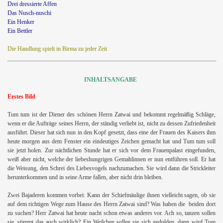
Drei dressierte Affen
Das Nusch-nuschi
Ein Henker
Ein Bettler
Die Handlung spielt in Birma zu jeder Zeit
INHALTSANGABE
Erstes Bild
Tum tum ist der Diener des schönen Herrn Zatwai und bekommt regelmäßig Schläge,
wenn er die Aufträge seines Herrn, der ständig verliebt ist, nicht zu dessen Zufriedenheit
ausführt. Dieser hat sich nun in den Kopf gesetzt, dass eine der Frauen des Kaisers ihm
heute morgen aus dem Fenster ein eindeutiges Zeichen gemacht hat und Tum tum soll
sie jetzt holen. Zur nächtlichen Stunde hat er sich vor dem Frauenpalast eingefunden,
weiß aber nicht, welche der liebeshungrigen Gemahlinnen er nun entführen soll. Er hat
die Weisung, den Schrei des Liebesvogels nachzumachen. Sie wird dann die Strickleiter
herunterkommen und in seine Arme fallen, aber nicht drin bleiben.
Zwei Bajaderen kommen vorbei: Kann der Schiefmäulige ihnen vielleicht sagen, ob sie
auf dem richtigen Wege zum Hause des Herrn Zatwai sind? Was haben die
beiden dort
zu suchen? Herr Zatwai hat heute nacht schon etwas anderes vor. Ach so, tanzen sollen
sie, stimmt das auch wirklich? Ein Weilchen sollen sie sich gedulden, dann wird Tum