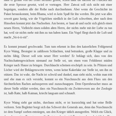
hatte er gerade von der Leiter herunter geholt, schon hatte die nächste ihr Füßchen auf
die erste Sprosse gesetzt, wird er vortragen. Herr Zatwai soll sich nicht mit einer
begnügen, sondern alle der Reihe nach durchnehmen. Aber wenn die Geschichte im
Palast herauskommt, beim Rhama, wird es kein Spaß für ihn werden. Bis jetzt war alles
soweit ganz lustig, wie die Vögelchen niedlich in der Luft schwebten, aber nach dem
Hinsehen kommt jetzt das Nachsehen. Am besten, er haut ab und sucht sich gleich einen
neuen Herrn, Vielleicht einen soliden alten Herrn, der nichts mehr mit der Liebe zu tun
hat, weil sie nichts mehr mit ihm zu tun haben kann. Ein Vogel fliegt durch die Luft und
macht „Sü-ü-ü-süi“.
Es kommt jemand geschwankt. Tum tum erkennt in ihm den kaiserlichen Feldgeneral
Kyce Waing, Besiegter in zahllosen Schlachten, total betrunken, große Klappe und zu
nichts fähig. Dieser soll sein neuer Herr werden! Er beklagt sich, dass von den
Nachtschattengewächsen niemand zur Stelle sei, um einen vom Felddienst müden
Krieger nach Hause zu bringen. Durchlaucht scheinen erschöpft zu sein. In Pfützen und
Löcher wird der Beklagenswerte treten, wenn keine Kakerlake zur Stelle ist, um ihn zu
stützen. Das ist wahr, die Nacht ist schwül und dunkel, man sieht nicht, wohin man tritt
und ehe man es sich versieht, kommt so ein Nuschnuschi aus dem Fluss um den
fürchterlichen Rachen aufzusperren und zuzuschnappen. Dem Opernbesucher muss an
dieser Stelle erklärt werden, dass ein Nuschnuschi ein Zwitterwesen aus der Zoologie
ist, halb Ratte, halb Kaiman, kriecht langsam und schnauft.
Kyce Waing sieht gar nichts, durchaus nicht, er ist kurzsichtig und hat seine Brille
verloren. Sein Begleiter borgt sich das Schwert des Generals aus, denn das Nuschnuschi
ist dem Sumpf soeben entstiegen, um den Krieger tätlich anzugreifen. Welch ein Glück,