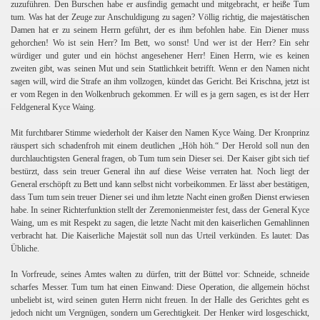
zuzuführen. Den Burschen habe er ausfindig gemacht und mitgebracht, er heiße Tum
tum. Was hat der Zeuge zur Anschuldigung zu sagen? Völlig richtig, die majestätischen
Damen hat er zu seinem Herrn geführt, der es ihm befohlen habe. Ein Diener muss
gehorchen! Wo ist sein Herr? Im Bett, wo sonst! Und wer ist der Herr? Ein sehr
en
würdiger und guter und ein höchst angesehener Herr! Einen Herrn, wie es keinen
zweiten gibt, was seinen Mut und sein Stattlichkeit betrifft. Wenn er den Namen nicht
sagen will, wird die Strafe an ihm vollzogen, kündet das Gericht. Bei Krischna, jetzt ist
er vom Regen in den Wolkenbruch gekommen. Er will es ja gern sagen, es ist der Herr
Feldgeneral Kyce Waing.
Mit furchtbarer Stimme wiederholt der Kaiser den Namen Kyce Waing. Der Kronprinz
räuspert sich schadenfroh mit einem deutlichen „Höh höh.“ Der Herold soll nun den
durchlauchtigsten General fragen, ob Tum tum sein Dieser sei. Der Kaiser gibt sich tief
bestürzt, dass sein treuer General ihn auf diese Weise verraten hat. Noch liegt der
General erschöpft zu Bett und kann selbst nicht vorbeikommen. Er lässt aber bestätigen,
dass Tum tum sein treuer Diener sei und ihm letzte Nacht einen großen Dienst erwiesen
habe. In seiner Richterfunktion stellt der Zeremonienmeister fest, dass der General Kyce
Waing, um es mit Respekt zu sagen, die letzte Nacht mit den kaiserlichen Gemahlinnen
verbracht hat. Die Kaiserliche Majestät soll nun das Urteil verkünden. Es lautet: Das
Übliche.
In Vorfreude, seines Amtes walten zu dürfen, tritt der Büttel vor: Schneide, schneide
scharfes Messer. Tum tum hat einen Einwand: Diese Operation, die allgemein höchst
unbeliebt ist, wird seinen guten Herrn nicht freuen. In der Halle des Gerichtes geht es
jedoch nicht um Vergnügen, sondern um Gerechtigkeit. Der Henker wird losgeschickt,