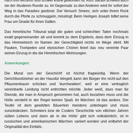
nach ihm verzehrt und schwer krank geworden ist. Kurz darauf schwebt auch
sie der illusteren Runde zu. Im Gegensatz zu den Anderen wird ihr sofort der
Weg in das Paradies geebnet. Der Versuch Smees, sich unter ihrem Rock
durch die Pforte zu schmuggeln, misslingt. Beim Heiligen Joseph bittet seine
Frau um Gnade für ihren Gatten.
Das himmlische Tribunal wägt die guten und schlechten Taten nochmals
II
exakt gegeneinander ab und kommt zu dem Ergebnis, dass dem Einzug in
das Himmelreich im Namen der Gerechtigkeit nichts im Wege steht. Mit
Pauken, Trompeten und elysischen Chören feiert das neu vereinte Paar
seinen Einzug in die die Himmlischen Wohnungen.
Anmerkungen:
Die Moral von der Geschicht' ist höchst fragwürdig. Wenn der
g
Gerichtsvollzieher an der Haustür klingelt, kann der Bürger ihn nicht auf den
Pflaumenbaum schicken und 'durchwalken', weil er eine vertraglich
vereinbarte Leistung nicht entrichten möchte. Jeder weiß, dass man für
Dienste, die man in Anspruch genommen hat, auch bezahlen muss und die
Hölle versteht in der Regel keinen Spaß. Im Märchen ist das anders. Der
Teufel ist dem gewitzten Bäuerlein meistens unterlegen und muss
zurückstecken. Schrekers bzw de Costers 'Geschichte von etlichen Jahren
süßen Lebens und dann ab in die Hölle' gibt sich volkstümlich, ist in
russischen und amerikanischen Märchen variiert worden und entbehrt der
Originalität des Einfalls.