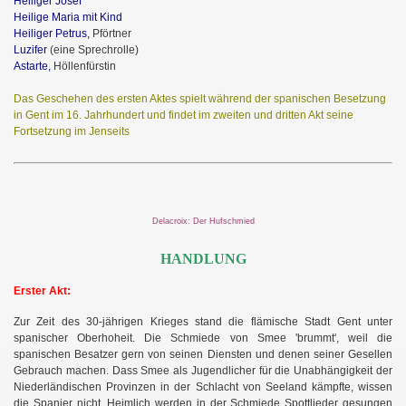
Heiliger Josef
Heilige Maria mit Kind
Heiliger Petrus,
Pförtner
Luzifer
(eine Sprechrolle)
Astarte,
Höllenfürstin
Das Geschehen des ersten Aktes spielt während der spanischen Besetzung
in Gent im 16. Jahrhundert und findet im zweiten und dritten Akt seine
Fortsetzung im Jenseits
Delacroix: Der Hufschmied
HANDLUNG
Erster Akt:
Zur Zeit des 30-jährigen Krieges stand die flämische Stadt Gent unter
spanischer Oberhoheit. Die Schmiede von Smee 'brummt', weil die
spanischen Besatzer gern von seinen Diensten und denen seiner Gesellen
Gebrauch machen. Dass Smee als Jugendlicher für die Unabhängigkeit der
Niederländischen Provinzen in der Schlacht von Seeland kämpfte, wissen
die Spanier nicht. Heimlich werden in der Schmiede Spottlieder gesungen