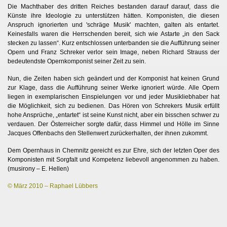
Die Machthaber des dritten Reiches bestanden darauf darauf, dass die
Künste ihre Ideologie zu unterstützen hätten. Komponisten, die diesen
Anspruch ignorierten und 'schräge Musik' machten, galten als entartet.
Keinesfalls waren die Herrschenden bereit, sich wie Astarte „in den Sack
stecken zu lassen“. Kurz entschlossen unterbanden sie die Aufführung seiner
Opern und Franz Schreker verlor sein Image, neben Richard Strauss der
bedeutendste Opernkomponist seiner Zeit zu sein.
Nun, die Zeiten haben sich geändert und der Komponist hat keinen Grund
zur Klage, dass die Aufführung seiner Werke ignoriert würde. Alle Opern
liegen in exemplarischen Einspielungen vor und jeder Musikliebhaber hat
die Möglichkeit, sich zu bedienen. Das Hören von Schrekers Musik erfüllt
hohe Ansprüche, „entartet“ ist seine Kunst nicht, aber ein bisschen schwer zu
verdauen. Der Österreicher sorgte dafür, dass Himmel und Hölle im Sinne
Jacques Offenbachs den Stellenwert zurückerhalten, der ihnen zukommt.
Dem Opernhaus in Chemnitz gereicht es zur Ehre, sich der letzten Oper des
Komponisten mit Sorgfalt und Kompetenz liebevoll angenommen zu haben.
(musirony – E. Hellen)
© März 2010 – Raphael Lübbers