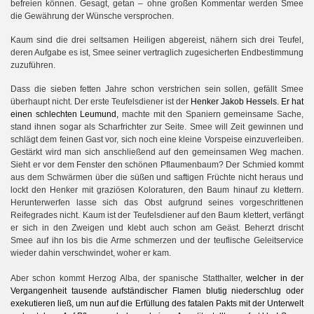
befreien können. Gesagt, getan – ohne großen Kommentar werden Smee
die Gewährung der Wünsche versprochen.
Kaum sind die drei seltsamen Heiligen abgereist, nähern sich drei Teufel,
deren Aufgabe es ist, Smee seiner vertraglich zugesicherten Endbestimmung
zuzuführen.
Dass die sieben fetten Jahre schon verstrichen sein sollen, gefällt Smee
überhaupt nicht. Der erste Teufelsdiener ist der
Henker Jakob Hessels. Er hat
einen schlechten Leumund,
machte mit den Spaniern gemeinsame Sache,
stand ihnen sogar als Scharfrichter zur Seite. Smee will Zeit gewinnen und
schlägt dem feinen Gast vor, sich noch eine kleine Vorspeise einzuverleiben.
Gestärkt wird man sich anschließend auf den gemeinsamen Weg machen.
Sieht er vor dem Fenster den schönen Pflaumenbaum? Der Schmied kommt
aus dem Schwärmen über die süßen und saftigen Früchte nicht heraus und
lockt den Henker mit graziösen Koloraturen, den Baum hinauf zu klettern.
Herunterwerfen lasse sich das Obst aufgrund seines vorgeschrittenen
Reifegrades nicht. Kaum ist der Teufelsdiener auf den Baum klettert, verfängt
er sich in den Zweigen und klebt auch schon am Geäst. Beherzt drischt
Smee auf ihn los bis die Arme schmerzen und der teuflische Geleitservice
wieder dahin verschwindet, woher er kam.
Aber schon kommt Herzog Alba, der spanische Statthalter,
welcher in der
Vergangenheit tausende aufständischer Flamen blutig niederschlug oder
exekutieren ließ,
um nun auf die Erfüllung des fatalen Pakts mit der Unterwelt