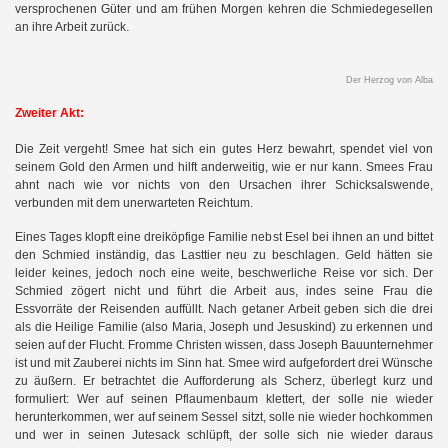
versprochenen Güter und am frühen Morgen kehren die Schmiedegesellen
.
an ihre Arbeit zurück
Der Herzog von Alba
Zweiter Akt:
Die Zeit vergeht! Smee hat sich ein gutes Herz bewahrt, spendet viel von
seinem Gold den Armen und hilft anderweitig, wie er nur kann. Smees Frau
ahnt nach wie vor nichts von den Ursachen ihrer Schicksalswende,
verbunden mit dem unerwarteten Reichtum.
Eines Tages klopft eine dreiköpfige Familie nebst Esel bei ihnen an und bittet
den Schmied inständig, das Lasttier neu zu beschlagen. Geld hätten sie
leider keines, jedoch noch eine weite, beschwerliche Reise vor sich. Der
Schmied zögert nicht und führt die Arbeit aus, indes seine Frau die
Essvorräte der Reisenden auffüllt. Nach getaner Arbeit geben sich die drei
als die Heilige Familie (also Maria, Joseph und Jesuskind) zu erkennen und
seien auf der Flucht. Fromme Christen wissen, dass Joseph Bauunternehmer
ist und mit Zauberei nichts im Sinn hat. Smee wird aufgefordert drei Wünsche
zu äußern. Er betrachtet die Aufforderung als Scherz, überlegt kurz und
formuliert: Wer auf seinen Pflaumenbaum klettert, der solle nie wieder
herunterkommen, wer auf seinem Sessel sitzt, solle nie wieder hochkommen
und wer in seinen Jutesack schlüpft, der solle sich nie wieder daraus