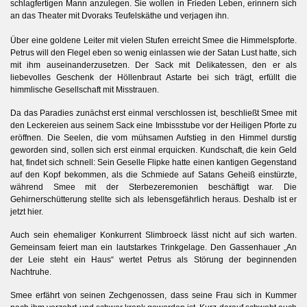
schlagfertigen Mann anzulegen. Sie wollen in Frieden Leben, erinnern sich
an das Theater mit Dvoraks Teufelskäthe und verjagen ihn.
Über eine goldene Leiter mit vielen Stufen erreicht Smee die Himmelspforte.
en
Petrus will den Flegel eben so wenig einlassen wie der Satan Lust hatte, sich
mit ihm auseinanderzusetzen. Der Sack mit Delikatessen, den er als
liebevolles Geschenk der Höllenbraut Astarte bei sich trägt, erfüllt die
himmlische Gesellschaft mit Misstrauen.
Da das Paradies zunächst erst einmal verschlossen ist, beschließt Smee mit
den Leckereien aus seinem Sack eine Imbissstube vor der Heiligen Pforte zu
eröffnen. Die Seelen, die vom mühsamen Aufstieg in den Himmel durstig
geworden sind, sollen sich erst einmal erquicken. Kundschaft, die kein Geld
hat, findet sich schnell: Sein Geselle Flipke hatte einen kantigen Gegenstand
auf den Kopf bekommen, als die Schmiede auf Satans Geheiß einstürzte,
während Smee mit der Sterbezeremonien beschäftigt war. Die
Gehirnerschütterung stellte sich als lebensgefährlich heraus. Deshalb ist er
jetzt hier.
Auch sein ehemaliger Konkurrent Slimbroeck lässt nicht auf sich warten.
Gemeinsam feiert man ein lautstarkes Trinkgelage. Den Gassenhauer „An
der Leie steht ein Haus“ wertet Petrus als Störung der beginnenden
Nachtruhe.
Smee erfährt von seinen Zechgenossen, dass seine Frau sich in Kummer