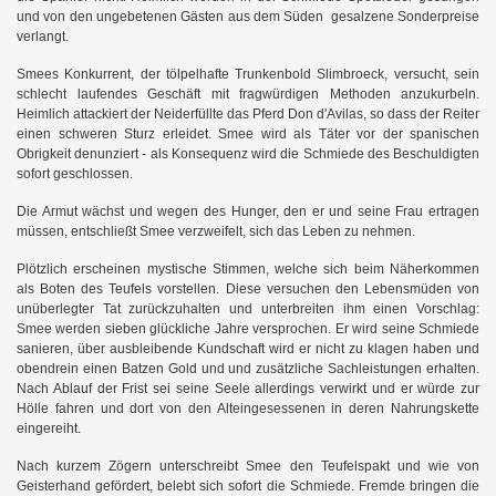
und von den ungebetenen Gästen aus dem Süden gesalzene Sonderpreise
verlangt.
Smees Konkurrent, der tölpelhafte Trunkenbold Slimbroeck, versucht, sein
schlecht laufendes Geschäft mit fragwürdigen Methoden anzukurbeln.
Heimlich attackiert der Neiderfüllte das Pferd Don d'Avilas, so dass der Reiter
einen schweren Sturz erleidet. Smee wird als Täter vor der spanischen
Obrigkeit denunziert - als Konsequenz wird die Schmiede des Beschuldigten
sofort geschlossen.
Die Armut wächst und wegen des Hunger, den er und seine Frau ertragen
müssen, entschließt Smee verzweifelt, sich das Leben zu nehmen.
Plötzlich erscheinen mystische Stimmen, welche sich beim Näherkommen
als Boten des Teufels vorstellen. Diese versuchen den Lebensmüden von
unüberlegter Tat zurückzuhalten und unterbreiten ihm einen Vorschlag:
Smee werden sieben glückliche Jahre versprochen. Er wird seine Schmiede
sanieren, über ausbleibende Kundschaft wird er nicht zu klagen haben und
obendrein einen Batzen Gold und und zusätzliche Sachleistungen erhalten.
Nach Ablauf der Frist sei seine Seele allerdings verwirkt und er würde zur
Hölle fahren und dort von den Alteingesessenen in deren Nahrungskette
eingereiht.
Nach kurzem Zögern unterschreibt Smee den Teufelspakt und wie von
Geisterhand gefördert, belebt sich sofort die Schmiede. Fremde bringen die