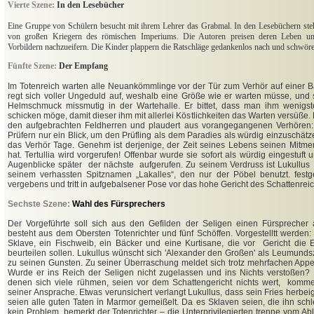
Vierte Szene:
In den Lesebücher
Eine Gruppe von Schülern besucht mit ihrem Lehrer das Grabmal. In den Lesebüchern st
von großen Kriegern des römischen Imperiums. Die Autoren preisen deren Leben un
Vorbildern nachzueifern. Die Kinder plappern die Ratschläge gedankenlos nach und schwören
Fünfte Szene:
Der Empfang
Im Totenreich warten alle Neuankömmlinge vor der Tür zum Verhör auf einer B
regt sich voller Ungeduld auf, weshalb eine Größe wie er warten müsse, und 
Helmschmuck missmutig in der Wartehalle. Er bittet, dass man ihm wenigs
schicken möge, damit dieser ihm mit allerlei Köstlichkeiten das Warten versüße. D
den aufgebrachten Feldherren und plaudert aus vorangegangenen Verhöre
Prüfern nur ein Blick, um den Prüfling als dem Paradies als würdig einzuschät
das Verhör Tage. Genehm ist derjenige, der Zeit seines Lebens seinen Mitm
hat. Tertullia wird vorgerufen! Offenbar wurde sie sofort als würdig eingestuft
Augenblicke später der nächste aufgerufen. Zu seinem Verdruss ist Lukullus 
seinem verhassten Spitznamen „Lakalles“, den nur der Pöbel benutzt. festge
vergebens und tritt in aufgebalsener Pose vor das hohe Gericht des Schattenrei
Sechste Szene:
Wahl des Fürsprechers
Der Vorgeführte soll sich aus den Gefilden der Seligen einen Fürsprecher
besteht aus dem Obersten Totenrichter und fünf Schöffen. Vorgestelltt werden: 
Sklave, ein Fischweib, ein Bäcker und eine Kurtisane, die vor Gericht die E
beurteilen sollen. Lukullus wünscht sich 'Alexander den Großen' als Leumund
zu seinen Gunsten. Zu seiner Überraschung meldet sich trotz mehrfachen Appe
Wurde er ins Reich der Seligen nicht zugelassen und ins Nichts verstoßen? 
denen sich viele rühmen, seien vor dem Schattengericht nichts wert, kommeni
seiner Ansprache. Etwas verunsichert verlangt Lukullus, dass sein Fries herbei
seien alle guten Taten in Marmor gemeißelt. Da es Sklaven seien, die ihn schl
kein Problem, bemerkt der Totenrichter – die Unterprivilegierten trenne vom Ab