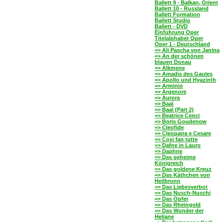
Ballett 9 - Balkan, Orient
Ballett 10 - Russland
Ballett Formation
Ballett Studio
Ballett - DVD
Einführung Oper
Titelalphabet Oper
Oper 1 - Deutschland
=> Ali Pascha von Janina
=> An der schönen
blauen Donau
=> Alkmene
=> Amadis des Gaules
=> Apollo und Hyazinth
=> Arminio
=> Argenore
=> Aurora
=> Baal
=> Baal (Part 2)
=> Beatrice Cenci
=> Boris Goudenow
=> Cleofide
=> Cleopatra e Cesare
=> Cosi fan tutte
=> Dafne in Lauro
=> Daphne
=> Das geheime
Königreich
=> Das goldene Kreuz
=> Das Käthchen von
Heilbronn
=> Das Liebesverbot
=> Das Nusch-Nuschi
=> Das Opfer
=> Das Rheingold
=> Das Wunder der
Heliane