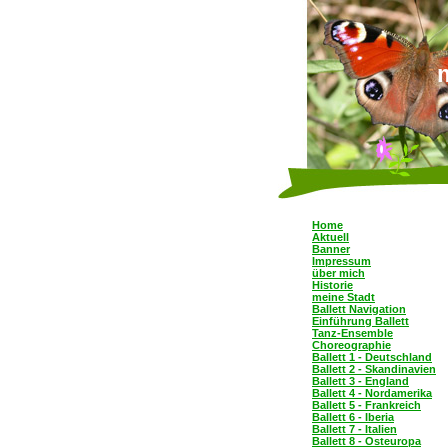
Home
Aktuell
Banner
Impressum
über mich
Historie
meine Stadt
Ballett Navigation
Einführung Ballett
Tanz-Ensemble
Choreographie
Ballett 1 - Deutschland
Ballett 2 - Skandinavien
Ballett 3 - England
Ballett 4 - Nordamerika
Ballett 5 - Frankreich
Ballett 6 - Iberia
Ballett 7 - Italien
Ballett 8 - Osteuropa