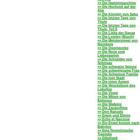
=> Die Hamletmaschine
=> Die Hochzeit auf der
Alm
=> Die Königin von Saba
=> Die letzten Tage von
Thule
=> Die letzten Tage von
Thule, Teil II
=> Die Liebe der Danae
=> Die Loreley (Bruch)
=> Die Meistersinger von
Nürnberg
=> Die Opernprobe
=> Die Rose vom
Liebesgarten
=> Die Schneider von
Schönau
=> Die schwarze Spinne
=> Die schweigsame Frau
=> Die Schweizer Familie
=> Die tote Stadt
=> Die toten Augen
=> Die Verurteilung des
Lukullus
=> Die Vögel
=> Die Witwe von
Ephesus
=> Die Walküre
=> Die Zauberflöte
=> Don Ranudo
=> Erwin und Elmire
=> Echo et Narcisse
=> Ein Engel kommt nach
Babylon
=> Eine florentinische
Tragödie
=> Ekkehard