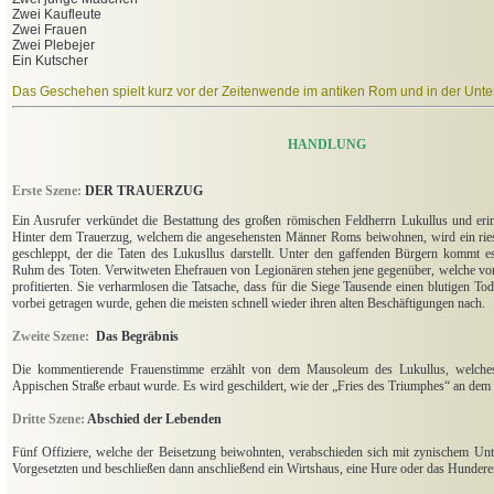
Zwei Kaufleute
Zwei Frauen
Zwei Plebejer
Ein Kutscher
Das Geschehen spielt kurz vor der Zeitenwende im antiken Rom und in der Unter
HANDLUNG
Erste Szene:
DER TRAUERZUG
Ein Ausrufer verkündet die Bestattung des großen römischen Feldherrn Lukullus und erin
Hinter dem Trauerzug, welchem die angesehensten Männer Roms beiwohnen, wird ein ries
geschleppt, der die Taten des Lukusllus darstellt. Unter den gaffenden Bürgern kommt 
Ruhm des Toten.
Verwitweten Ehefrauen von Legionären stehen jene gegenüber, welche vo
profitierten. Sie verharmlosen die Tatsache, dass für die Siege Tausende einen blutigen T
vorbei getragen wurde, gehen die meisten schnell wieder ihren alten Beschäftigungen nach.
Zweite Szene:
Das Begräbnis
Die kommentierende Frauenstimme erzählt von dem Mausoleum des Lukullus, welche
Appischen Straße erbaut wurde. Es wird geschildert, wie der „Fries des Triumphes“ an dem
Dritte Szene:
Abschied der Lebenden
Fünf Offiziere, welche der Beisetzung beiwohnten, verabschieden sich mit zynischem Un
Vorgesetzten und beschließen dann anschließend ein Wirtshaus, eine Hure oder das Hunder