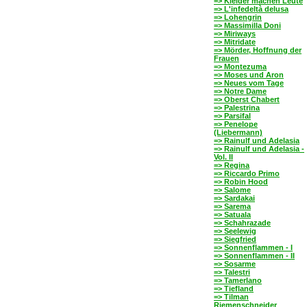
=> Kleider machen Leute
=> L'infedeltà delusa
=> Lohengrin
=> Massimilla Doni
=> Miriways
=> Mitridate
=> Mörder, Hoffnung der
Frauen
=> Montezuma
=> Moses und Aron
=> Neues vom Tage
=> Notre Dame
=> Oberst Chabert
=> Palestrina
=> Parsifal
=> Penelope
(Liebermann)
=> Rainulf und Adelasia
=> Rainulf und Adelasia -
Vol. II
=> Regina
=> Riccardo Primo
=> Robin Hood
=> Salome
=> Sardakai
=> Sarema
=> Satuala
=> Schahrazade
=> Seelewig
=> Siegfried
=> Sonnenflammen - I
=> Sonnenflammen - II
=> Sosarme
=> Talestri
=> Tamerlano
=> Tiefland
=> Tilman
Riemenschneider