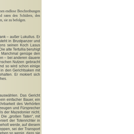
ehen endlose Beschreibungen
d raten den Schülern, den
, sie zu befolgen.
ank – außer Lukullus. Er
steht in Brustpanzer und
tens seinen Koch Lasus
ie alte Tertullia beruhigt
n: Manchmal genüge den
zen – bei anderen dauere
enschen Nutzen gebracht
 und so wird schon einige
in den Gerichtsaken mit
halten. Er mokiert sich
ches.
 auswählen. Das Gericht
ein einfacher Bauer, ein
hrbarkeit des Verhörten
szeugen und Fürsprecher
ls der Mazedonier nicht.
Die „großen Taten“, mit
ert der Totenrichter in
geholt werde, auf diesem
eppen, sei der Transport
leben so wenig, dass sie