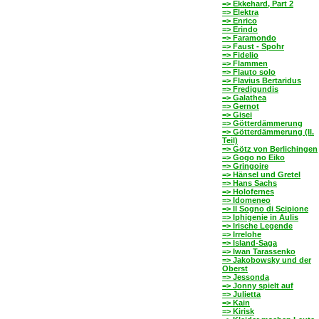
=> Ekkehard, Part 2
=> Elektra
=> Enrico
=> Erindo
=> Faramondo
=> Faust - Spohr
=> Fidelio
=> Flammen
=> Flauto solo
=> Flavius Bertaridus
=> Fredigundis
=> Galathea
=> Gernot
=> Gisei
=> Götterdämmerung
=> Götterdämmerung (II.
Teil)
=> Götz von Berlichingen
=> Gogo no Eiko
=> Gringoire
=> Hänsel und Gretel
=> Hans Sachs
=> Holofernes
=> Idomeneo
=> Il Sogno di Scipione
=> Iphigenie in Aulis
=> Irische Legende
=> Irrelohe
=> Island-Saga
=> Iwan Tarassenko
=> Jakobowsky und der
Oberst
=> Jessonda
=> Jonny spielt auf
=> Julietta
=> Kain
=> Kirisk