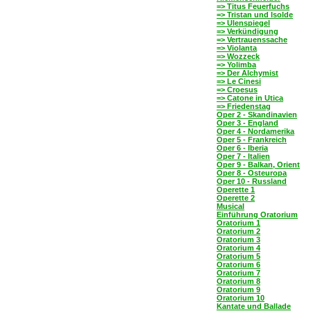
=> Titus Feuerfuchs
=> Tristan und Isolde
=> Ulenspiegel
=> Verkündigung
=> Vertrauenssache
=> Violanta
=> Wozzeck
=> Yolimba
=> Der Alchymist
=> Le Cinesi
=> Croesus
=> Catone in Utica
=> Friedenstag
Oper 2 - Skandinavien
Oper 3 - England
Oper 4 - Nordamerika
Oper 5 - Frankreich
Oper 6 - Iberia
Oper 7 - Italien
Oper 9 - Balkan, Orient
Oper 8 - Osteuropa
Oper 10 - Russland
Operette 1
Operette 2
Musical
Einführung Oratorium
Oratorium 1
Oratorium 2
Oratorium 3
Oratorium 4
Oratorium 5
Oratorium 6
Oratorium 7
Oratorium 8
Oratorium 9
Oratorium 10
Kantate und Ballade