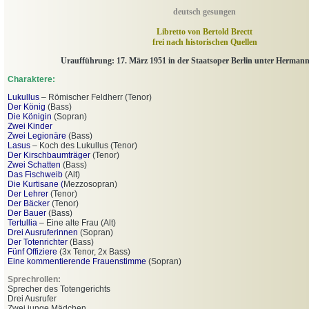
deutsch gesungen
Libretto von Bertold Brectt
frei nach historischen Quellen
Uraufführung: 17. März 1951 in der Staatsoper Berlin unter Herman
Charaktere:
Lukullus
– Römischer Feldherr (Tenor)
Der König
(Bass)
Die Königin
(Sopran)
Zwei Kinder
Zwei Legionäre
(Bass)
Lasus
– Koch des Lukullus (Tenor)
Der Kirschbaumträger
(Tenor)
Zwei Schatten
(Bass)
Das Fischweib
(Alt)
Die Kurtisane (
Mezzosopran)
Der Lehrer
(Tenor)
Der Bäcker
(Tenor)
Der Bauer
(Bass)
Tertullia
– Eine alte Frau (Alt)
Drei Ausruferinnen
(Sopran)
Der Totenrichter
(Bass)
Fünf Offiziere
(3x Tenor, 2x Bass)
Eine kommentierende Frauenstimme
(Sopran)
Sprechrollen:
Sprecher des Totengerichts
Drei Ausrufer
Zwei junge Mädchen