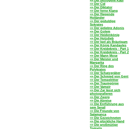
=> Der betrogene Kadi
=> Der Cid
=> Der Diktator
=> Der ferne Klang
=> Der fliegende
Holländer
=> Der geduldige
Sokrates
=> Der geliebte Adonis
=> Der Golem
=> Der Heidenkönig
=> Der Holzdieb
=> Der Igel als Bräutigam
=> Der König Kandaules
=> Der Kreidekreis - Part 1
=> Der Kreidekreis - Part 2
=> Der Mann Mose
=> Der Meister und
Margarita
=> Der Ring des
Polykrates
=> Der Schatzgräber
=> Der Schmied von Gent
=> Der Tempelritter
=> Der Traumgörge
=> Der Vampir
=> Der Zar lässt sich
photografieren
=> Der Zwerg
=> Die Abreise
=> Die Entführung aus
sem Serail
=> Die Freunde von
Salamanca
=> Die Gezeichneten
=> Die glückliche Hand
=> Die großmütige
Tomyris