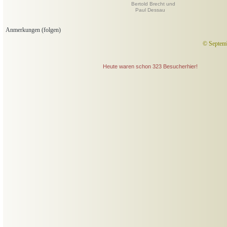
Bertold Brecht und
Paul Dessau
Anmerkungen (folgen)
© Septemb
Heute waren schon 323 Besucherhier!