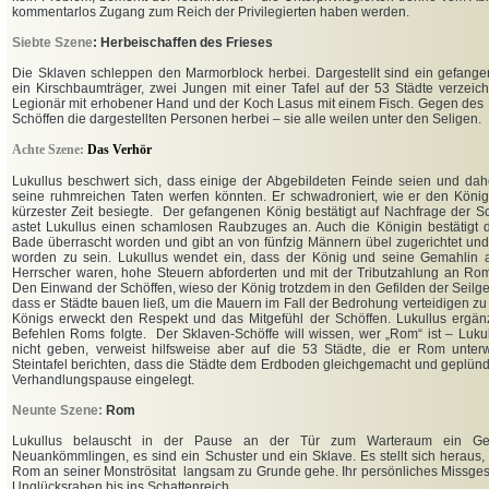
kommentarlos Zugang zum Reich der Privilegierten haben werden.
Siebte Szene
: Herbeischaffen des Frieses
Die Sklaven schleppen den Marmorblock herbei. Dargestellt sind ein gefangen
ein Kirschbaumträger, zwei Jungen mit einer Tafel auf der 53 Städte verzeich
Legionär mit erhobener Hand und der Koch Lasus mit einem Fisch. Gegen des L
Schöffen die dargestellten Personen herbei – sie alle weilen unter den Seligen.
Achte Szene:
Das Verhör
Lukullus beschwert sich, dass einige der Abgebildeten Feinde seien und dahe
seine ruhmreichen Taten werfen könnten. Er schwadroniert, wie er den Köni
kürzester Zeit besiegte. Der gefangenen König bestätigt auf Nachfrage der S
astet Lukullus einen schamlosen Raubzuges an. Auch die Königin bestätigt d
Bade überrascht worden und gibt an von fünfzig Männern übel zugerichtet un
worden zu sein. Lukullus wendet ein, dass der König und seine Gemahlin a
Herrscher waren, hohe Steuern abforderten und mit der Tributzahlung an Ro
Den Einwand der Schöffen, wieso der König trotzdem in den Gefilden der Seilgen
dass er Städte bauen ließ, um die Mauern im Fall der Bedrohung verteidigen zu
Königs erweckt den Respekt und das Mitgefühl der Schöffen. Lukullus ergänzt
Befehlen Roms folgte. Der Sklaven-Schöffe will wissen, wer „Rom“ ist – Lukul
nicht geben, verweist hilfsweise aber auf die 53 Städte, die er Rom unterw
Steintafel berichten, dass die Städte dem Erdboden gleichgemacht und geplünd
Verhandlungspause eingelegt.
Neunte Szene:
Rom
Lukullus belauscht in der Pause an der Tür zum Warteraum ein Ge
Neuankömmlingen, es sind ein Schuster und ein Sklave. Es stellt sich heraus,
Rom an seiner Monströsitat langsam zu Grunde gehe. Ihr persönliches Missgesc
Unglücksraben bis ins Schattenreich.