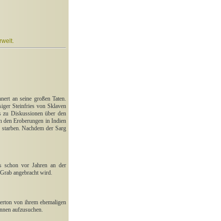
welt.
nert an seine großen Taten.
iger Steinfries von Sklaven
es zu Diskussionen über den
n den Eroberungen in Indien
od starben. Nachdem der Sarg
s schon vor Jahren an der
 Grab angebracht wird.
terton von ihrem ehemaligen
ennen aufzusuchen.