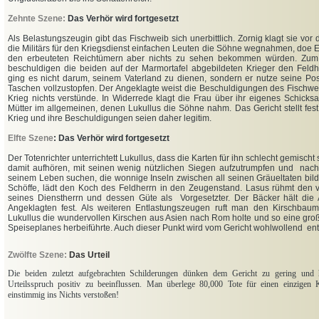
Zehnte Szene:
Das Verhör wird fortgesetzt
Als Belastungszeugin gibt das Fischweib sich unerbittlich. Zornig klagt sie vo
die Militärs für den Kriegsdienst einfachen Leuten die Söhne wegnahmen, doe 
den erbeuteten Reichtümern aber nichts zu sehen bekommen würden. Zum
beschuldigen die beiden auf der Marmortafel abgebildeten Krieger den Feldhe
ging es nicht darum, seinem Vaterland zu dienen, sondern er nutze seine Posi
Taschen vollzustopfen. Der Angeklagte weist die Beschuldigungen des Fischwe
Krieg nichts verstünde. In Widerrede klagt die Frau über ihr eigenes Schick
Mütter im allgemeinen, denen Lukullus die Söhne nahm. Das Gericht stellt fest
Krieg und ihre Beschuldigungen seien daher legitim.
Elfte Szene
: Das Verhör wird fortgesetzt
Der Totenrichter unterrichtett Lukullus, dass die Karten für ihn schlecht gemischt
damit aufhören, mit seinen wenig nützlichen Siegen aufzutrumpfen und na
seinem Leben suchen, die wonnige Inseln zwischen all seinen Gräueltaten bil
Schöffe, lädt den Koch des Feldherrn in den Zeugenstand. Lasus rühmt den
seines Dienstherrn und dessen Güte als Vorgesetzter. Der Bäcker hält di
Angeklagten fest. Als weiteren Entlastungszeugen ruft man den Kirschbaumtr
Lukullus die wundervollen Kirschen aus Asien nach Rom holte und so eine gro
Speiseplanes herbeiführte. Auch dieser Punkt wird vom Gericht wohlwollend
Zwölfte Szene:
Das Urteil
Die beiden zuletzt aufgebrachten Schilderungen dünken dem Gericht zu gering un
Urteilsspruch positiv zu beeinflussen. Man überlege 80,000 Tote für einen einzigen
einstimmig ins Nichts verstoßen!