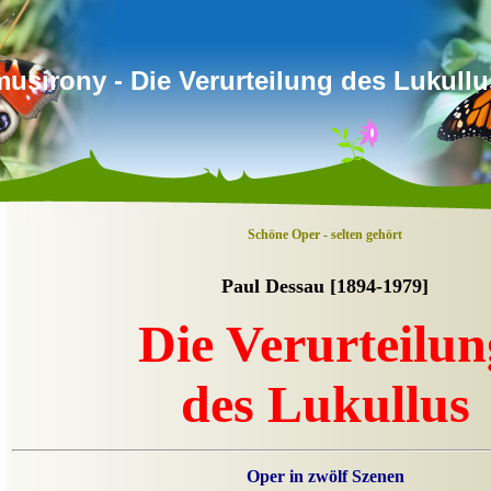
musirony - Die Verurteilung des Lukullu
Schöne Oper - selten gehört
Paul Dessau [1894-1979]
Die Verurteilun
des Lukullus
Oper in zwölf Szenen