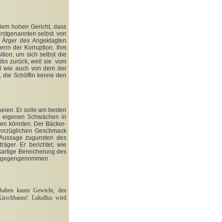
r dem hohen Gericht, dass
Erstgenannten selbst von
 Ärger des Angeklagten
rrn der Korruption. Ihm
tion, um sich selbst die
ibs zurück, weil sie vom
sal wie auch von dem der
, die Schöffin kenne den
 seien. Er solle am besten
ch eigenen Schwächen in
den könnten. Der Bäcker-
 vorzüglichen Geschmack
e Aussage zugunsten des
äger. Er berichtet, wie
ßartige Bereicherung des
 entgegengenommen
d haben kaum Gewicht, den
 Kirschbaum! Lukullus wird