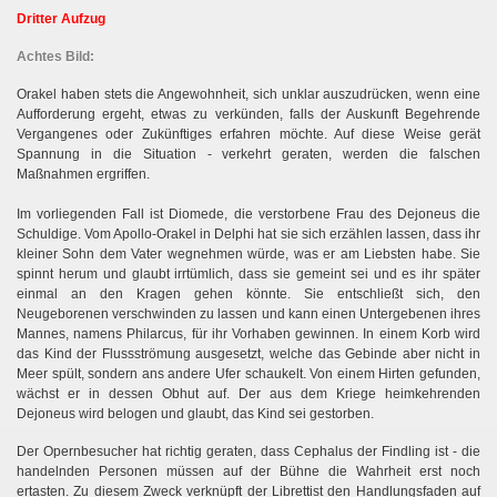
Dritter Aufzug
Achtes Bild:
Orakel haben stets die Angewohnheit, sich unklar auszudrücken, wenn eine
Aufforderung ergeht, etwas zu verkünden, falls der Auskunft Begehrende
Vergangenes oder Zukünftiges erfahren möchte. Auf diese Weise gerät
Spannung in die Situation - verkehrt geraten, werden die falschen
Maßnahmen ergriffen.
Im vorliegenden Fall ist Diomede, die verstorbene Frau des Dejoneus die
Schuldige. Vom Apollo-Orakel in Delphi hat sie sich erzählen lassen, dass ihr
kleiner Sohn dem Vater wegnehmen würde, was er am Liebsten habe. Sie
spinnt herum und glaubt irrtümlich, dass sie gemeint sei und es ihr später
einmal an den Kragen gehen könnte. Sie entschließt sich, den
Neugeborenen verschwinden zu lassen und kann einen Untergebenen ihres
Mannes, namens Philarcus, für ihr Vorhaben gewinnen. In einem Korb wird
das Kind der Flussströmung ausgesetzt, welche das Gebinde aber nicht in
Meer spült, sondern ans andere Ufer schaukelt. Von einem Hirten gefunden,
wächst er in dessen Obhut auf. Der aus dem Kriege heimkehrenden
Dejoneus wird belogen und glaubt, das Kind sei gestorben.
Der Opernbesucher hat richtig geraten, dass Cephalus der Findling ist - die
handelnden Personen müssen auf der Bühne die Wahrheit erst noch
ertasten. Zu diesem Zweck verknüpft der Librettist den Handlungsfaden auf