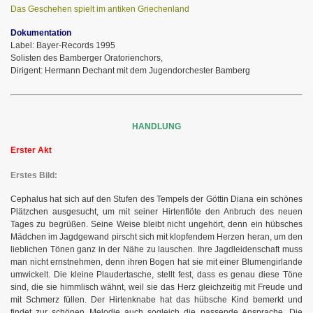
Das Geschehen spielt im antiken Griechenland
Dokumentation
Label: Bayer-Records 1995
Solisten des Bamberger Oratorienchors,
Dirigent: Hermann Dechant mit dem Jugendorchester Bamberg
HANDLUNG
Erster Akt
Erstes Bild:
Cephalus hat sich auf den Stufen des Tempels der Göttin Diana ein schönes
Plätzchen ausgesucht, um mit seiner Hirtenflöte den Anbruch des neuen
Tages zu begrüßen. Seine Weise bleibt nicht ungehört, denn ein hübsches
Mädchen im Jagdgewand pirscht sich mit klopfendem Herzen heran, um den
lieblichen Tönen ganz in der Nähe zu lauschen. Ihre Jagdleidenschaft muss
man nicht ernstnehmen, denn ihren Bogen hat sie mit einer Blumengirlande
umwickelt. Die kleine Plaudertasche, stellt fest, dass es genau diese Töne
sind, die sie himmlisch wähnt, weil sie das Herz gleichzeitig mit Freude und
mit Schmerz füllen. Der Hirtenknabe hat das hübsche Kind bemerkt und
findet zur schönen Melodie auch sogleich die passende Ansprache. Die