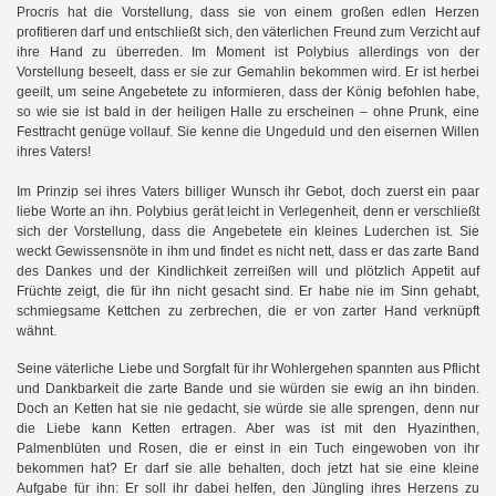
Procris hat die Vorstellung, dass sie von einem großen edlen Herzen
profitieren darf und entschließt sich, den väterlichen Freund zum Verzicht auf
ihre Hand zu überreden. Im Moment ist Polybius allerdings von der
Vorstellung beseelt, dass er sie zur Gemahlin bekommen wird. Er ist herbei
geeilt, um seine Angebetete zu informieren, dass der König befohlen habe,
so wie sie ist bald in der heiligen Halle zu erscheinen – ohne Prunk, eine
Festtracht genüge vollauf. Sie kenne die Ungeduld und den eisernen Willen
ihres Vaters!
Im Prinzip sei ihres Vaters billiger Wunsch ihr Gebot, doch zuerst ein paar
liebe Worte an ihn. Polybius gerät leicht in Verlegenheit, denn er verschließt
sich der Vorstellung, dass die Angebetete ein kleines Luderchen ist. Sie
weckt Gewissensnöte in ihm und findet es nicht nett, dass er das zarte Band
des Dankes und der Kindlichkeit zerreißen will und plötzlich Appetit auf
Früchte zeigt, die für ihn nicht gesacht sind. Er habe nie im Sinn gehabt,
schmiegsame Kettchen zu zerbrechen, die er von zarter Hand verknüpft
wähnt.
Seine väterliche Liebe und Sorgfalt für ihr Wohlergehen spannten aus Pflicht
und Dankbarkeit die zarte Bande und sie würden sie ewig an ihn binden.
Doch an Ketten hat sie nie gedacht, sie würde sie alle sprengen, denn nur
die Liebe kann Ketten ertragen. Aber was ist mit den Hyazinthen,
Palmenblüten und Rosen, die er einst in ein Tuch eingewoben von ihr
bekommen hat? Er darf sie alle behalten, doch jetzt hat sie eine kleine
Aufgabe für ihn: Er soll ihr dabei helfen, den Jüngling ihres Herzens zu