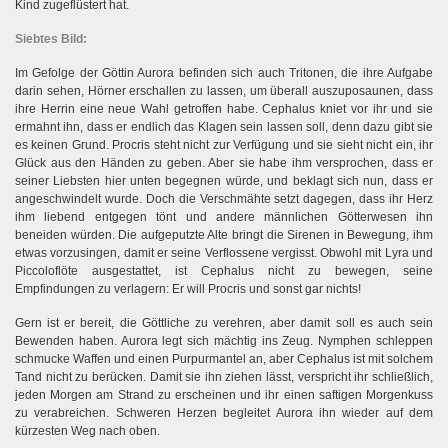
Kind zugeflüstert hat.
Siebtes Bild:
Im Gefolge der Göttin Aurora befinden sich auch Tritonen, die ihre Aufgabe
darin sehen, Hörner erschallen zu lassen, um überall auszuposaunen, dass
ihre Herrin eine neue Wahl getroffen habe. Cephalus kniet vor ihr und sie
ermahnt ihn, dass er endlich das Klagen sein lassen soll, denn dazu gibt sie
es keinen Grund. Procris steht nicht zur Verfügung und sie sieht nicht ein, ihr
Glück aus den Händen zu geben. Aber sie habe ihm versprochen, dass er
seiner Liebsten hier unten begegnen würde, und beklagt sich nun, dass er
angeschwindelt wurde. Doch die Verschmähte setzt dagegen, dass ihr Herz
ihm liebend entgegen tönt und andere männlichen Götterwesen ihn
beneiden würden. Die aufgeputzte Alte bringt die Sirenen in Bewegung, ihm
etwas vorzusingen, damit er seine Verflossene vergisst. Obwohl mit Lyra und
Piccoloflöte ausgestattet, ist Cephalus nicht zu bewegen, seine
Empfindungen zu verlagern: Er will Procris und sonst gar nichts!
Gern ist er bereit, die Göttliche zu verehren, aber damit soll es auch sein
Bewenden haben. Aurora legt sich mächtig ins Zeug. Nymphen schleppen
schmucke Waffen und einen Purpurmantel an, aber Cephalus ist mit solchem
Tand nicht zu berücken. Damit sie ihn ziehen lässt, verspricht ihr schließlich,
jeden Morgen am Strand zu erscheinen und ihr einen saftigen Morgenkuss
zu verabreichen. Schweren Herzen begleitet Aurora ihn wieder auf dem
kürzesten Weg nach oben.