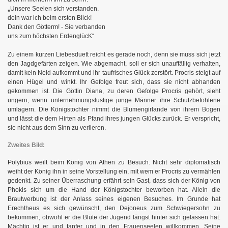
„
Unsere Seelen sich verstanden.
dein war ich beim ersten Blick!
Dank den Götterm! - Sie verbanden
uns zum höchsten ErdenglücK“
Zu einem kurzen Liebesduett reicht es gerade noch, denn sie muss sich jetzt
den Jagdgefärten zeigen. Wie abgemacht, soll er sich unauffällig verhalten,
damit kein Neid aufkommt und ihr taufrisches Glück zerstört. Procris steigt auf
einen Hügel und winkt. Ihr Gefolge freut sich, dass sie nicht abhanden
gekommen ist. Die Göttin Diana, zu deren Gefolge Procris gehört, sieht
ungern, wenn unternehmungslustige junge Männer ihre Schutzbefohlene
umlagern. Die Königstochter nimmt die Blumengirlande von ihrem Bogen
und lässt die dem Hirten als Pfand ihres jungen Glücks zurück. Er verspricht,
sie nicht aus dem Sinn zu verlieren.
Zweites Bild:
Polybius weilt beim König von Athen zu Besuch. Nicht sehr diplomatisch
weiht der König ihn in seine Vorstellung ein, mit wem er Procris zu vermählen
gedenkt. Zu seiner Überraschung erfährt sein Gast, dass sich der König von
Phokis sich um die Hand der Königstochter beworben hat. Allein die
Brautwerbung ist der Anlass seines eigenen Besuches. Im Grunde hat
Erechtheus es sich gewünscht, den Dejoneus zum Schwiegersohn zu
bekommen, obwohl er die Blüte der Jugend längst hinter sich gelassen hat.
Mächtig ist er und tapfer und in den Frauenseelen willkommen. Seine