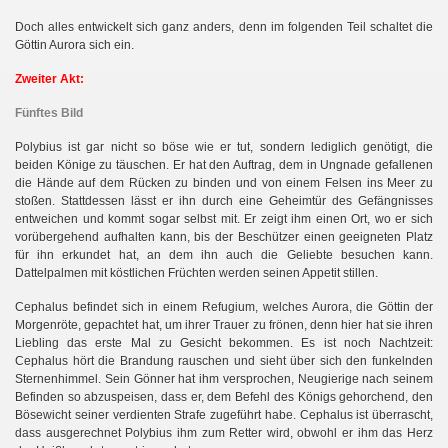
Doch alles entwickelt sich ganz anders, denn im folgenden Teil schaltet die
Göttin Aurora sich ein.
Zweiter Akt:
Fünftes Bild
Polybius ist gar nicht so böse wie er tut, sondern lediglich genötigt, die
beiden Könige zu täuschen. Er hat den Auftrag, dem in Ungnade gefallenen
die Hände auf dem Rücken zu binden und von einem Felsen ins Meer zu
stoßen. Stattdessen lässt er ihn durch eine Geheimtür des Gefängnisses
entweichen und kommt sogar selbst mit. Er zeigt ihm einen Ort, wo er sich
vorübergehend aufhalten kann, bis der Beschützer einen geeigneten Platz
für ihn erkundet hat, an dem ihn auch die Geliebte besuchen kann.
Dattelpalmen mit köstlichen Früchten werden seinen Appetit stillen.
Cephalus befindet sich in einem Refugium, welches Aurora, die Göttin der
Morgenröte, gepachtet hat, um ihrer Trauer zu frönen, denn hier hat sie ihren
Liebling das erste Mal zu Gesicht bekommen. Es ist noch Nachtzeit:
Cephalus hört die Brandung rauschen und sieht über sich den funkelnden
Sternenhimmel. Sein Gönner hat ihm versprochen, Neugierige nach seinem
Befinden so abzuspeisen, dass er, dem Befehl des Königs gehorchend, den
Bösewicht seiner verdienten Strafe zugeführt habe. Cephalus ist überrascht,
dass ausgerechnet Polybius ihm zum Retter wird, obwohl er ihm das Herz