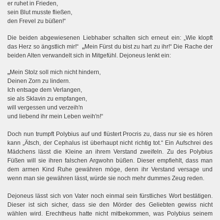
er ruhet in Frieden,
sein Blut musste fließen,
den Frevel zu büßen!“
Die beiden abgewiesenen Liebhaber schalten sich erneut ein: „Wie klopft
„
das Herz so ängstlich mir!“
Mein Fürst du bist zu hart zu ihr!“ Die Rache der
beiden Alten verwandelt sich in Mitgefühl. Dejoneus lenkt ein:
„
Mein Stolz soll mich nicht hindern,
Deinen Zorn zu lindern.
Ich entsage dem Verlangen,
sie als Sklavin zu empfangen,
will vergessen und verzeih'n
und liebend ihr mein Leben weih'n!“
Doch nun trumpft Polybius auf und flüstert Procris zu, dass nur sie es hören
kann „Ätsch, der Cephalus ist überhaupt nicht richtig tot.“ Ein Aufschrei des
Mädchens lässt die Kleine an ihrem Verstand zweifeln. Zu des Polybius
Füßen will sie ihren falschen Argwohn büßen. Dieser empfiehlt, dass man
dem armen Kind Ruhe gewähren möge, denn ihr Verstand versage und
wenn man sie gewähren lässt, würde sie noch mehr dummes Zeug reden.
Dejoneus lässt sich von Vater noch einmal sein fürstliches Wort bestätigen.
Dieser ist sich sicher, dass sie den Mörder des Geliebten gewiss nicht
wählen wird. Erechtheus hatte nicht mitbekommen, was Polybius seinem