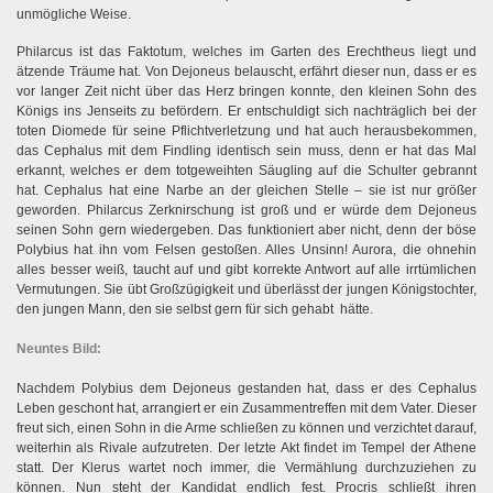
unmögliche Weise.
Philarcus ist das Faktotum, welches im Garten des Erechtheus liegt und
ätzende Träume hat. Von Dejoneus belauscht, erfährt dieser nun, dass er es
vor langer Zeit nicht über das Herz bringen konnte, den kleinen Sohn des
Königs ins Jenseits zu befördern. Er entschuldigt sich nachträglich bei der
toten Diomede für seine Pflichtverletzung und hat auch herausbekommen,
das Cephalus mit dem Findling identisch sein muss, denn er hat das Mal
erkannt, welches er dem totgeweihten Säugling auf die Schulter gebrannt
hat. Cephalus hat eine Narbe an der gleichen Stelle – sie ist nur größer
geworden. Philarcus Zerknirschung ist groß und er würde dem Dejoneus
seinen Sohn gern wiedergeben. Das funktioniert aber nicht, denn der böse
Polybius hat ihn vom Felsen gestoßen. Alles Unsinn! Aurora, die ohnehin
alles besser weiß, taucht auf und gibt korrekte Antwort auf alle irrtümlichen
Vermutungen. Sie übt Großzügigkeit und überlässt der jungen Königstochter,
den jungen Mann, den sie selbst gern für sich gehabt hätte.
Neuntes Bild:
Nachdem Polybius dem Dejoneus gestanden hat, dass er des Cephalus
Leben geschont hat, arrangiert er ein Zusammentreffen mit dem Vater. Dieser
freut sich, einen Sohn in die Arme schließen zu können und verzichtet darauf,
weiterhin als Rivale aufzutreten. Der letzte Akt findet im Tempel der Athene
statt. Der Klerus wartet noch immer, die Vermählung durchzuziehen zu
können. Nun steht der Kandidat endlich fest. Procris schließt ihren