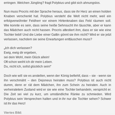
erringen. Welchen Jüngling? fragt Polybius und gibt sich ahnungslos.
Nun muss Procris mit der Sprache heraus, dass sie ihr Herz an einen holden
Knaben verschenkt hat. Polybius versteht die Welt nicht mehr, weil ein
n
erfolgverwöhnter Feldherr vor einem Hirtenknaben das Feld räumen soll.
Wie konnte es sein, dass seine heiße Sehnsucht ihn täuschte, aber er kann
das Mädchen auch nicht hassen. Procris attestiert ihm, dass er sie wie eine
Tochter liebt! Und die Liebe einer Gattin gönnt sie ihm nicht? Wird er sie jetzt
verlassen, nachdem sie seine Erwartungen enttäuschen muss?
„
Ich dich verlassen?
Ewig, ewig dir ergeben,
sei dein Wohl, mein Glück allein!
Oft schon weiht ich dir mein Leben.
Du, nicht ich, sollst glücklich sein!“
Doch wie will sie es anstellen, wenn der König befiehlt, dass – sie - wenn sie
ihn verschmäht – den Dejoneus heiraten muss? Polybius ist auch nicht
dumm, denn er rät dem Mädchen, ihn zum Schein zu heiraten. Auch in
verheiratetem Zustand wird er sie wie eine Tochter behandeln, verspricht er.
Die Zeit sei viel zu kurz, um umständliche Ränke zu schmieden. Wird
Polybius sein Versprechen halten und in ihr nur die Tochter sehen? Schwer
ist ihr das Herz!
Viertes Bild: