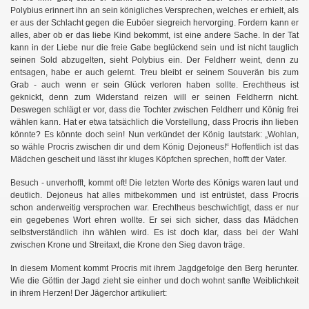
Polybius erinnert ihn an sein königliches Versprechen, welches er erhielt, als
er aus der Schlacht gegen die Euböer siegreich hervorging. Fordern kann er
alles, aber ob er das liebe Kind bekommt, ist eine andere Sache. In der Tat
kann in der Liebe nur die freie Gabe beglückend sein und ist nicht tauglich
seinen Sold abzugelten, sieht Polybius ein. Der Feldherr weint, denn zu
entsagen, habe er auch gelernt. Treu bleibt er seinem Souverän bis zum
Grab - auch wenn er sein Glück verloren haben sollte. Erechtheus ist
geknickt, denn zum Widerstand reizen will er seinen Feldherrn nicht.
Deswegen schlägt er vor, dass die Tochter zwischen Feldherr und König frei
wählen kann. Hat er etwa tatsächlich die Vorstellung, dass Procris ihn lieben
könnte? Es könnte doch sein! Nun verkündet der König lautstark: „Wohlan,
so wähle Procris zwischen dir und dem König Dejoneus!“ Hoffentlich ist das
Mädchen gescheit und lässt ihr kluges Köpfchen sprechen, hofft der Vater.
Besuch - unverhofft, kommt oft! Die letzten Worte des Königs waren laut und
deutlich. Dejoneus hat alles mitbekommen und ist entrüstet, dass Procris
schon anderweitig versprochen war. Erechtheus beschwichtigt, dass er nur
ein gegebenes Wort ehren wollte. Er sei sich sicher, dass das Mädchen
selbstverständlich ihn wählen wird. Es ist doch klar, dass bei der Wahl
zwischen Krone und Streitaxt, die Krone den Sieg davon träge.
In diesem Moment kommt Procris mit ihrem Jagdgefolge den Berg herunter.
Wie die Göttin der Jagd zieht sie einher und doch wohnt sanfte Weiblichkeit
in ihrem Herzen! Der Jägerchor artikuliert: