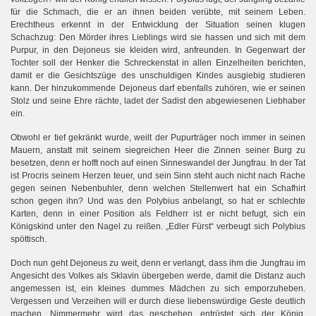
für die Schmach, die er an ihnen beiden verübte, mit seinem Leben.
Erechtheus erkennt in der Entwicklung der Situation seinen klugen
Schachzug: Den Mörder ihres Lieblings wird sie hassen und sich mit dem
Purpur, in den Dejoneus sie kleiden wird, anfreunden. In Gegenwart der
Tochter soll der Henker die Schreckenstat in allen Einzelheiten berichten,
damit er die Gesichtszüge des unschuldigen Kindes ausgiebig studieren
kann. Der hinzukommende Dejoneus darf ebenfalls zuhören, wie er seinen
Stolz und seine Ehre rächte, ladet der Sadist den abgewiesenen Liebhaber
ein.
Obwohl er tief gekränkt wurde, weilt der Pupurträger noch immer in seinen
Mauern, anstatt mit seinem siegreichen Heer die Zinnen seiner Burg zu
besetzen, denn er hofft noch auf einen Sinneswandel der Jungfrau. In der Tat
ist Procris seinem Herzen teuer, und sein Sinn steht auch nicht nach Rache
gegen seinen Nebenbuhler, denn welchen Stellenwert hat ein Schafhirt
schon gegen ihn? Und was den Polybius anbelangt, so hat er schlechte
Karten, denn in einer Position als Feldherr ist er nicht befugt, sich ein
Königskind unter den Nagel zu reißen. „Edler Fürst“ verbeugt sich Polybius
spöttisch.
Doch nun geht Dejoneus zu weit, denn er verlangt, dass ihm die Jungfrau im
Angesicht des Volkes als Sklavin übergeben werde, damit die Distanz auch
angemessen ist, ein kleines dummes Mädchen zu sich emporzuheben.
Vergessen und Verzeihen will er durch diese liebenswürdige Geste deutlich
machen. Nimmermehr wird das geschehen, entrüstet sich der König.