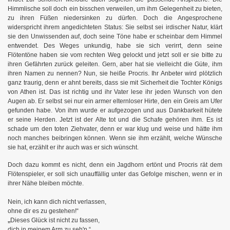
Himmlische soll doch ein bisschen verweilen, um ihm Gelegenheit zu bieten,
zu ihren Füßen niedersinken zu dürfen. Doch die Angesprochene
widerspricht ihrem angedichteten Status: Sie selbst sei irdischer Natur, klärt
sie den Unwissenden auf, doch seine Töne habe er scheinbar dem Himmel
entwendet. Des Weges unkundig, habe sie sich verirrt, denn seine
Flötentöne haben sie vom rechten Weg gelockt und jetzt soll er sie bitte zu
ihren Gefährten zurück geleiten. Gern, aber hat sie vielleicht die Güte, ihm
ihren Namen zu nennen? Nun, sie heiße Procris. Ihr Anbeter wird plötzlich
ganz traurig, denn er ahnt bereits, dass sie mit Sicherheit die Tochter Königs
von Athen ist. Das ist richtig und ihr Vater lese ihr jeden Wunsch von den
Augen ab. Er selbst sei nur ein armer elternloser Hirte, den ein Greis am Ufer
gefunden habe. Von ihm wurde er aufgezogen und aus Dankbarkeit hütete
er seine Herden. Jetzt ist der Alte tot und die Schafe gehören ihm. Es ist
schade um den toten Ziehvater, denn er war klug und weise und hätte ihm
noch manches beibringen können. Wenn sie ihm erzählt, welche Wünsche
sie hat, erzählt er ihr auch was er sich wünscht.
Doch dazu kommt es nicht, denn ein Jagdhorn ertönt und Procris rät dem
Flötenspieler, er soll sich unauffällig unter das Gefolge mischen, wenn er in
ihrer Nähe bleiben möchte.
Nein, ich kann dich nicht verlassen,
ohne dir es zu gestehen!“
„
Dieses Glück ist nicht zu fassen,
dich in meinem Arm zu seh'n.“