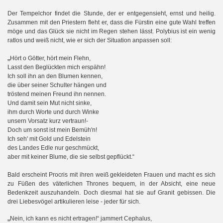
Der Tempelchor findet die Stunde, der er entgegensieht, ernst und heilig.
Zusammen mit den Priestern fleht er, dass die Fürstin eine gute Wahl treffen
möge und das Glück sie nicht im Regen stehen lässt. Polybius ist ein wenig
ratlos und weiß nicht, wie er sich der Situation anpassen soll:
„
Hört o Götter, hört mein Flehn,
Lasst den Beglückten mich erspähn!
Ich soll ihn an den Blumen kennen,
die über seiner Schulter hängen und
tröstend meinen Freund ihn nennen.
Und damit sein Mut nicht sinke,
ihm durch Worte und durch Winke
unsern Vorsatz kurz vertraun!-
Doch um sonst ist mein Bemüh'n!
Ich seh' mit Gold und Edelstein
des Landes Edle nur geschmückt,
aber mit keiner Blume, die sie selbst gepflückt.“
Bald erscheint Procris mit ihren weiß gekleideten Frauen und macht es sich
zu Füßen des väterlichen Thrones bequem, in der Absicht, eine neue
Bedenkzeit auszuhandeln. Doch diesmal hat sie auf Granit gebissen. Die
drei Liebesvögel artikulieren leise - jeder für sich.
„
Nein, ich kann es nicht ertragen!“ jammert Cephalus,