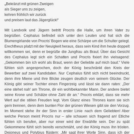
„
Bekränzt mit grünen Zweigen
als Sieger uns zu zeigen,
kehren fröhlich wir zurück
en
und preisen laut das Jägerglück!“
Mit Landvolk und Jägern betritt Procris die Halle, um ihren Vater zu
begrüßen. Cephalus befindet sich unter den Leuten und hat sich die
Blumengirlande von Procris' Bogen wie eine Schärpe um die Schulter gelegt.
Erechtheus platzt mit der Neuigkeit heraus, dass sein Kind ihm heute doppelt
willkommen sei, denn er begrüße die Jungfrau als Braut. Über das Gesicht
des Cephalus legt sich ein Schatten und Procris fixiert ihn vielsagend:
„Gekommen bin ich wohl als Braut, wenn der Geliebte auf mich baut.“ Viele
fühlen sich angesprochen, doch der König beschränkt den Kreis der
Bewerber auf zwei Kandidaten. Nur Cephalus fühlt sich nicht beeindruckt,
denn ihre Miene und ihre Blicke zeugen deutlich von seinem Glücke. Der
König gibt seiner Tochter einen Fingerzeig und lässt sie dann raten: „Der
eine stehet nah' am Throne, dir ein wohlbekannter Mann. Der andere bietet
seine Krone und Schätze ohne Zahl dir an.“ Procris erklärt, dass sie mehr
Wert auf die stillen Freuden legt. Vom Glanz eines Thrones kann sie sich
gern trennen, denn dem bunten Flor der grünen Wiesen gibt sie den Vorzug.
Im Moment stehe ihr der Sinn in erster Linie nach dem Geliebten! Aber
welche Person meint Procris nur – alle schauen sich fragend an! Etliche
fühlen ich berufen, aber nur einer wird der Erwählte sein. Der zu spät
Gekommene fühlt sich bereits verschmäht, und der König muss ihn trösten.
Dejoneus und Polybius flüstern: „Mir sagt ihrer Worte Sinn, dass ich der