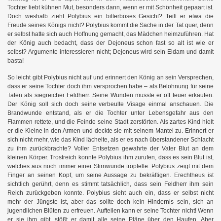
Tochter liebt kühnen Mut, besonders dann, wenn er mit Schönheit gepaart ist.
Doch weshalb zieht Polybius ein bitterböses Gesicht? Teilt er etwa die
Freude seines Königs nicht? Polybius kommt die Sache in der Tat quer, denn
er selbst hatte sich auch Hoffnung gemacht, das Mädchen heimzuführen. Hat
der König auch bedacht, dass der Dejoneus schon fast so alt ist wie er
selbst? Argumente interessieren nicht; Dejoneus wird sein Eidam und damit
basta!
So leicht gibt Polybius nicht auf und erinnert den König an sein Versprechen,
dass er seine Tochter doch ihm versprochen habe – als Belohnung für seine
Taten als siegreicher Feldherr. Seine Wunden musste er oft teuer erkaufen.
Der König soll sich doch seine verbeulte Visage einmal anschauen. Die
Brandwunde entstand, als er die Tochter unter Lebensgefahr aus den
Flammen rettete, und die Feinde seine Stadt zerstörten. Als zartes Kind hielt
er die Kleine in den Armen und deckte sie mit seinem Mantel zu. Erinnert er
sich nicht mehr, wie das Kind lächelte, als er es nach überstandener Schlacht
zu ihm zurückbrachte? Voller Entsetzen gewahrte der Vater Blut an dem
kleinen Körper. Trostreich konnte Polybius ihm zurufen, dass es sein Blut ist,
welches aus noch immer einer Stirnwunde tröpfelte. Polybius zeigt mit dem
Finger an seinen Kopf, um seine Aussage zu bekräftigen. Erechtheus ist
sichtlich gerührt, denn es stimmt tatsächlich, dass sein Feldherr ihm sein
Reich zurückgeben konnte. Polybius sieht auch ein, dass er selbst nicht
mehr der Jüngste ist, aber das sollte doch kein Hindernis sein, sich an
jugendlichen Blüten zu erfreuen. Aufteilen kann er seine Tochter nicht! Wenn
er sie ihm gibt, stößt er damit alle seine Pläne über den Haufen. Aber