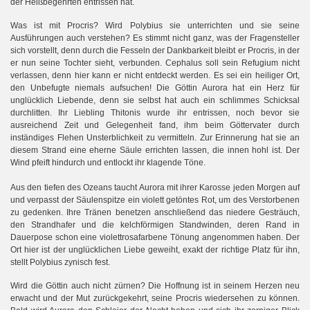
der Heißbegehrten entrissen hat.
Was ist mit Procris? Wird Polybius sie unterrichten und sie seine
Ausführungen auch verstehen? Es stimmt nicht ganz, was der Fragensteller
sich vorstellt, denn durch die Fesseln der Dankbarkeit bleibt er Procris, in der
er nun seine Tochter sieht, verbunden. Cephalus soll sein Refugium nicht
verlassen, denn hier kann er nicht entdeckt werden. Es sei ein heiliger Ort,
den Unbefugte niemals aufsuchen! Die Göttin Aurora hat ein Herz für
unglücklich Liebende, denn sie selbst hat auch ein schlimmes Schicksal
durchlitten. Ihr Liebling Thitonis wurde ihr entrissen, noch bevor sie
ausreichend Zeit und Gelegenheit fand, ihm beim Göttervater durch
inständiges Flehen Unsterblichkeit zu vermitteln. Zur Erinnerung hat sie an
diesem Strand eine eherne Säule errichten lassen, die innen hohl ist. Der
Wind pfeift hindurch und entlockt ihr klagende Töne.
Aus den tiefen des Ozeans taucht Aurora mit ihrer Karosse jeden Morgen auf
und verpasst der Säulenspitze ein violett getöntes Rot, um des Verstorbenen
zu gedenken. Ihre Tränen benetzen anschließend das niedere Gesträuch,
den Strandhafer und die kelchförmigen Standwinden, deren Rand in
Dauerpose schon eine violettrosafarbene Tönung angenommen haben. Der
Ort hier ist der unglücklichen Liebe geweiht, exakt der richtige Platz für ihn,
stellt Polybius zynisch fest.
Wird die Göttin auch nicht zürnen? Die Hoffnung ist in seinem Herzen neu
erwacht und der Mut zurückgekehrt, seine Procris wiedersehen zu können.