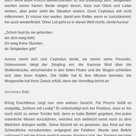
auch seine teure Procris wiederzufinden. Er soll unbesorgt sein, Seligkeiten
werden seiner harren. Beide singen davon, dass nun Glück und Liebe
winken, aber jeder sieht die Situation anders. Doch Cephalus will nicht
mitkommen. Er müsse hier warten, damit sein Retter, wenn er zurückkommt,
ihn auch wiederfindet. Ohne List geht es in dieser Welt nichts, denkt Aurora!
„
Schon hast du sie gefunden,
die dich ewig liebt,
Dir ewig frohe Stunden,
dir Seligkeiten gibt“
Aurora meint sich und Cephalus denkt, sie meine seine Freundin.
Unbesonnen steigt der Jüngling ein: die Karosse fährt über die
Wolkenbrücke, verschwindet in den tiefen Fluten und die Wogen schließen
sich über ihren Köpfen. Die Göttin hat fü ihre Mission beendet, die
Morgenröte hat ihren Zweck erfüllt, denn der Vormittag bricht an.
Sechstes Bild:
König Erechtheus zeigt nun sein wahres Gesicht. Für Procris heißt es
endgültig „Schluss mit Lustig“! Er entschuldigt sich bei Polybius, dass er ihn
noch nicht zu seiner Tochter ließ, denn er habe Befehl gegeben, ihm jedes
männliche Wesen vorzuführen, welches sich vielleicht sonst noch zu dem
Mädchen drängen wollte. Seine Absicht sei es gewesen, das Kind auf das
Schreckliche vorzubereiten, entgegnet der Feldherr. Wurde sein Befehl
vollzogen? will der König endlich wissen. Polybius lügt, der Jüngling bezahle