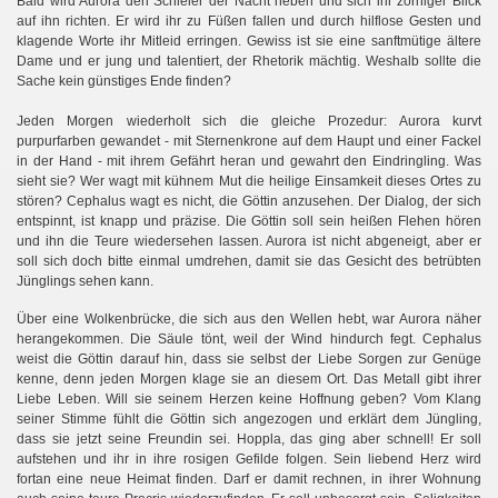
Bald wird Aurora den Schleier der Nacht heben und sich ihr zorniger Blick
auf ihn richten. Er wird ihr zu Füßen fallen und durch hilflose Gesten und
klagende Worte ihr Mitleid erringen. Gewiss ist sie eine sanftmütige ältere
Dame und er jung und talentiert, der Rhetorik mächtig. Weshalb sollte die
Sache kein günstiges Ende finden?
Jeden Morgen wiederholt sich die gleiche Prozedur: Aurora kurvt
purpurfarben gewandet - mit Sternenkrone auf dem Haupt und einer Fackel
in der Hand - mit ihrem Gefährt heran und gewahrt den Eindringling. Was
sieht sie? Wer wagt mit kühnem Mut die heilige Einsamkeit dieses Ortes zu
stören? Cephalus wagt es nicht, die Göttin anzusehen. Der Dialog, der sich
entspinnt, ist knapp und präzise. Die Göttin soll sein heißen Flehen hören
und ihn die Teure wiedersehen lassen. Aurora ist nicht abgeneigt, aber er
soll sich doch bitte einmal umdrehen, damit sie das Gesicht des betrübten
Jünglings sehen kann.
Über eine Wolkenbrücke, die sich aus den Wellen hebt, war Aurora näher
herangekommen. Die Säule tönt, weil der Wind hindurch fegt. Cephalus
weist die Göttin darauf hin, dass sie selbst der Liebe Sorgen zur Genüge
kenne, denn jeden Morgen klage sie an diesem Ort. Das Metall gibt ihrer
Liebe Leben. Will sie seinem Herzen keine Hoffnung geben? Vom Klang
seiner Stimme fühlt die Göttin sich angezogen und erklärt dem Jüngling,
dass sie jetzt seine Freundin sei. Hoppla, das ging aber schnell! Er soll
aufstehen und ihr in ihre rosigen Gefilde folgen. Sein liebend Herz wird
fortan eine neue Heimat finden. Darf er damit rechnen, in ihrer Wohnung