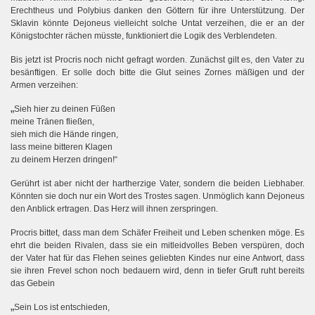
Erechtheus und Polybius danken den Göttern für ihre Unterstützung. Der
Sklavin könnte Dejoneus vielleicht solche Untat verzeihen, die er an der
Königstochter rächen müsste, funktioniert die Logik des Verblendeten.
Bis jetzt ist Procris noch nicht gefragt worden. Zunächst gilt es, den Vater zu
besänftigen. Er solle doch bitte die Glut seines Zornes mäßigen und der
Armen verzeihen:
„
Sieh hier zu deinen Füßen
meine Tränen fließen,
sieh mich die Hände ringen,
lass meine bitteren Klagen
zu deinem Herzen dringen!“
Gerührt ist aber nicht der hartherzige Vater, sondern die beiden Liebhaber.
Könnten sie doch nur ein Wort des Trostes sagen. Unmöglich kann Dejoneus
den Anblick ertragen. Das Herz will ihnen zerspringen.
Procris bittet, dass man dem Schäfer Freiheit und Leben schenken möge. Es
ehrt die beiden Rivalen, dass sie ein mitleidvolles Beben verspüren, doch
der Vater hat für das Flehen seines geliebten Kindes nur eine Antwort, dass
sie ihren Frevel schon noch bedauern wird, denn in tiefer Gruft ruht bereits
das Gebein
„
Sein Los ist entschieden,