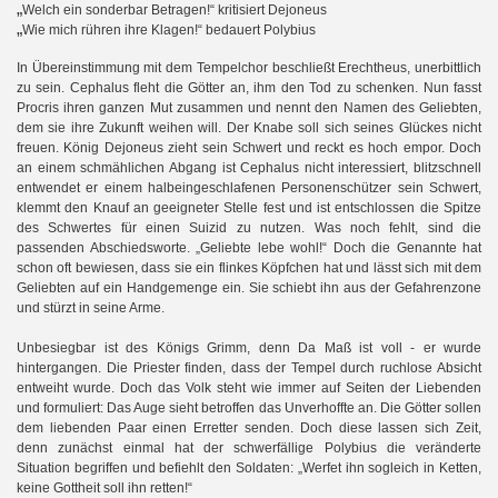
„
Welch ein sonderbar Betragen!“ kritisiert Dejoneus
„
Wie mich rühren ihre Klagen!“ bedauert Polybius
In Übereinstimmung mit dem Tempelchor beschließt Erechtheus, unerbittlich
zu sein. Cephalus fleht die Götter an, ihm den Tod zu schenken. Nun fasst
Procris ihren ganzen Mut zusammen und nennt den Namen des Geliebten,
dem sie ihre Zukunft weihen will. Der Knabe soll sich seines Glückes nicht
freuen. König Dejoneus zieht sein Schwert und reckt es hoch empor. Doch
an einem schmählichen Abgang ist Cephalus nicht interessiert, blitzschnell
entwendet er einem halbeingeschlafenen Personenschützer sein Schwert,
klemmt den Knauf an geeigneter Stelle fest und ist entschlossen die Spitze
des Schwertes für einen Suizid zu nutzen. Was noch fehlt, sind die
passenden Abschiedsworte. „Geliebte lebe wohl!“ Doch die Genannte hat
schon oft bewiesen, dass sie ein flinkes Köpfchen hat und lässt sich mit dem
Geliebten auf ein Handgemenge ein. Sie schiebt ihn aus der Gefahrenzone
und stürzt in seine Arme.
Unbesiegbar ist des Königs Grimm, denn Da Maß ist voll - er wurde
hintergangen. Die Priester finden, dass der Tempel durch ruchlose Absicht
entweiht wurde. Doch das Volk steht wie immer auf Seiten der Liebenden
und formuliert: Das Auge sieht betroffen das Unverhoffte an. Die Götter sollen
dem liebenden Paar einen Erretter senden. Doch diese lassen sich Zeit,
denn zunächst einmal hat der schwerfällige Polybius die veränderte
Situation begriffen und befiehlt den Soldaten: „Werfet ihn sogleich in Ketten,
keine Gottheit soll ihn retten!“