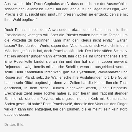
Auserwählte bin.“ Doch Cephalus weiß, dass er nicht nur der Auserwählte,
sondern der Geliebte ist. Dem Chor der Landleute und Jäger ist es egal, wen
Procris sich aussucht und singt „Ihn preisen wollen sie entzückt, den sie mit
ihrer Wahl beglückt.“
Doch Procris hustet den Anwesenden etwas und erklärt, dass sie ihre
Entscheidung vertagen will. Aber die Priester warten bereits im Tempel, um
II
die Prozedur zu beginnen! Kann man den Klerus nicht einfach warten
lassen? Ihre dunklen Worte, sagen dem Vater, dass er sich vielleicht in dem
Mädchen getäuscht hat, doch Procris erklärt sich:
Der Liebe süßen Schmerz
hat ein anderer junger Mann entfacht. Ihm gab sie ihr unbefangenes Herz.
Eine Rosenkette bindet sie an ihn und ihm hat sie ihr Leben geweiht.
Dejoneus erwägt bereits militärische Schritte, wenn er ausgetrickst werden
sollte. Dem Kandidaten ihrer Wahl gab sie Hyazinthen, Palmenblätter und
g
Rosen zum Pfand, setzt die Wählerische ihre Ausführungen fort. Die Götter
haben sein Glück begünstigt, denn vor Zeiten hat die Kleine ihm ein Tuch
geschenkt, in dem diese Blumen eingewebt waren, jubelt Dejoneus.
Erechtheus zieht seine Tochter näher zu sich heran und fragt mit strenger
Stimme, ob sie dem Polybius nicht gestern einen Korb mit Blumen aller
Sorten geschickt habe? Doch Procris weiß, dass sie den Vater um den Finger
wickeln kann und entgegnet, bei den Blumen, die er meint, sein kein Korb
dabei gewesen.
Drittes Bild: