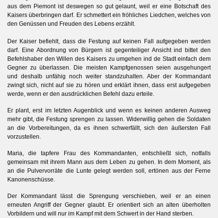
aus dem Piemont ist deswegen so gut gelaunt, weil er eine Botschaft des
Kaisers überbringen darf. Er schmettert ein fröhliches Liedchen, welches von
den Genüssen und Freuden des Lebens erzählt.
Der Kaiser befiehlt, dass die Festung auf keinen Fall aufgegeben werden
darf. Eine Abordnung von Bürgern ist gegenteiliger Ansicht ind bittet den
Befehlshaber den Willen des Kaisers zu umgehen ind de Stadt einfach dem
Gegner zu überlassen. Die meisten Kampfgenossen seien ausgehungert
und deshalb unfähig noch weiter standzuhalten. Aber der Kommandant
zwingt sich, nicht auf sie zu hören und erklärt ihnen, dass erst aufgegeben
werde, wenn er den ausdrücklichen Befehl dazu erteile.
Er plant, erst im letzten Augenblick und wenn es keinen anderen Ausweg
mehr gibt, die Festung sprengen zu lassen. Widerwillig gehen die Soldaten
an die Vorbereitungen, da es ihnen schwerfällt, sich den äußersten Fall
vorzustellen.
Maria, die tapfere Frau des Kommandanten, entschließt sich, notfalls
gemeinsam mit ihrem Mann aus dem Leben zu gehen. In dem Moment, als
an die Pulvervorräte die Lunte gelegt werden soll, ertönen aus der Ferne
Kanonenschüsse.
Der Kommandant lässt die Sprengung verschieben, weil er an einen
erneuten Angriff der Gegner glaubt. Er orientiert sich an alten überholten
Vorbildern und will nur im Kampf mit dem Schwert in der Hand sterben.