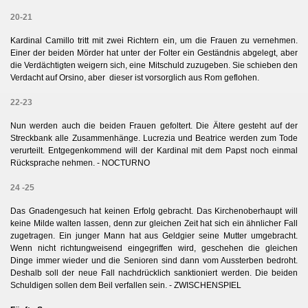
20-21
Kardinal Camillo tritt mit zwei Richtern ein, um die Frauen zu vernehmen.
Einer der beiden Mörder hat unter der Folter ein Geständnis abgelegt, aber
die Verdächtigten weigern sich, eine Mitschuld zuzugeben. Sie schieben den
Verdacht auf Orsino, aber dieser ist vorsorglich aus Rom geflohen.
22-23
Nun werden auch die beiden Frauen gefoltert. Die Ältere gesteht auf der
Streckbank alle Zusammenhänge. Lucrezia und Beatrice werden zum Tode
verurteilt. Entgegenkommend will der Kardinal mit dem Papst noch einmal
Rücksprache nehmen. - NOCTURNO
24 -25
Das Gnadengesuch hat keinen Erfolg gebracht. Das Kirchenoberhaupt will
keine Milde walten lassen, denn zur gleichen Zeit hat sich ein ähnlicher Fall
zugetragen. Ein junger Mann hat aus Geldgier seine Mutter umgebracht.
Wenn nicht richtungweisend eingegriffen wird, geschehen die gleichen
Dinge immer wieder und die Senioren sind dann vom Aussterben bedroht.
Deshalb soll der neue Fall nachdrücklich sanktioniert werden. Die beiden
Schuldigen sollen dem Beil verfallen sein. - ZWISCHENSPIEL