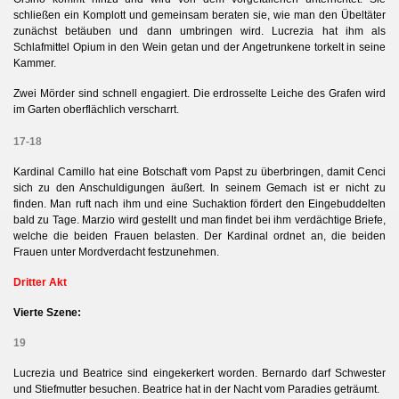
schließen ein Komplott und gemeinsam beraten sie, wie man den Übeltäter
zunächst betäuben und dann umbringen wird. Lucrezia
hat ihm als
Schlafmittel Opium in den Wein getan und der Angetrunkene torkelt in seine
Kammer.
Zwei Mörder sind schnell engagiert. Die erdrosselte Leiche des Grafen wird
im Garten oberflächlich verscharrt.
17-18
Kardinal Camillo hat eine Botschaft vom Papst zu überbringen, damit Cenci
sich zu den Anschuldigungen äußert. In seinem Gemach ist er nicht zu
finden. Man ruft nach ihm und eine Suchaktion fördert den Eingebuddelten
bald zu Tage. Marzio wird gestellt und man findet bei ihm verdächtige Briefe,
welche die beiden Frauen belasten. Der Kardinal ordnet an, die beiden
Frauen unter Mordverdacht festzunehmen.
Dritter Akt
Vierte Szene:
19
Lucrezia und Beatrice sind eingekerkert worden. Bernardo darf Schwester
und Stiefmutter besuchen.
Beatrice hat in der Nacht vom Paradies geträumt.