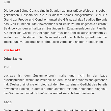
9-10
Die beiden Söhne Cencis sind in Spanien auf mysteriöse Weise ums Leben
gekommen. Deshalb sei die aus diesem Anlass ausgerichtete Feier ein
Grund zur Freude und Cenci ermuntert die Gäste, auf das freudige Ereignis
das Glas zu heben. Die Anwesenden sind entsetzt und ungeschickt erzählt
Beatrice von den unhaltbaren Zuständen im Zusammenleben der Familie.
Sie bittet die Gäste, ihr Anliegen sich aus der Familie auszuklammern zu
wollen, zu unterstützen. Der Vater enträtselt das Mitteilungsbedürfnis der
Tochter und verübt grausame körperliche Vergeltung an der Unbedachten.
Zweiter Akt
Dritte Szene:
11-13
Lucrezia ist dem Zusammenbruch nahe und nicht in der Lage
auszusprechen, womit ihr Vater sie an den Rand des Wahnsinns getrieben
hat. Deshalb singt sie ein Lied auf den Text zu einem Gedicht des bereits
erwähnten Poeten, in dem sie ihren Jammer mit dem heulenden Klagelaut
des Windes verbindet. Schließlich offenbart sie sich ihrer Stiefmutter.
14-16
Orsino kommt hinzu und wird von dem Vorgefallenen unterrichtet. Sie