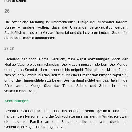
Fünfte Szene:
26
en
Die öffentliche Meinung ist unterschiedlich. Einige der Zuschauer fordern
Sühne – andere wollen, dass die Umstände berücksichtigt werden.
Schließlich war es eine Verzweiflungstat und die Letzteren fordern Gnade für
die beiden Todeskandidatinnen.
27-28
Bernardo hat noch einmal versucht, zum Papst vorzudringen, doch der
Heilige Vater bleibt unnachgiebig. Die Frauen müssen sterben. Die Menge
umringt das Schafott, damit ihnen nichts entgeht. Triumph und Mitleid findet
sich bei den Gaffern, bis das Beil fällt. Mit einer Prozession trifft der Papst ein,
um für die Hingerichteten zu beten. Der Kardinal richtet ein paar tiefsinnige
Sätze an die Menge über das Thema Schuld und Sühne in dieser
verkommenen Welt.
Anmerkungen:
Berthold Goldschmidt hat das historische Thema gestrafft und die
handelnden Personen und die Schauplätze minimalisiert. In Wirklichkeit war
die gesamte Familie an der Bluttat beteiligt und wird durch die
Gerichtsbarkeit grausam ausgemerzt.