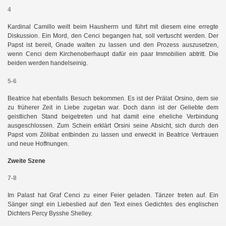
4
Kardinal Camillo weilt beim Hausherrn und führt mit diesem eine erregte
Diskussion. Ein Mord, den Cenci begangen hat, soll vertuscht werden. Der
Papst ist bereit, Gnade walten zu lassen und den Prozess auszusetzen,
wenn Cenci dem Kirchenoberhaupt dafür ein paar Immobilien abtritt. Die
beiden werden handelseinig.
5-6
Beatrice hat ebenfalls Besuch bekommen. Es ist der Prälat Orsino, dem sie
zu früherer Zeit in Liebe zugetan war. Doch dann ist der Geliebte dem
geistlichen Stand beigetreten und hat damit eine eheliche Verbindung
ausgeschlossen. Zum Schein erklärt Orsini seine Absicht, sich durch den
Papst vom Zölibat entbinden zu lassen und erweckt in Beatrice Vertrauen
und neue Hoffnungen.
Zweite Szene
7-8
Im Palast hat Graf Cenci zu einer Feier geladen. Tänzer treten auf. Ein
Sänger singt ein Liebeslied auf den Text eines Gedichtes des englischen
Dichters Percy Bysshe Shelley.