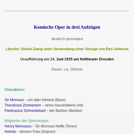
Komische Oper in drei Aufzügen
deutsch gesungen
Libretto: Stefan Zweig unter Verwendung einer Vorlage von Ben Johnson
Uraufführung am 24
.
Juni
19
35
am
Hoftheater Dresden
Dauer: ca. 160min
Charaktere:
Sir Morosus
– ein alter Admiral (Bass)
Theodosia Zimmerlein
– seine Haushälterin (Alt)
Pankrazius Schneidebart
– der Barbier (Baritoni
Mitglieder der Operntruppe:
Henry Morousus
– Sir Morosus Neffe (Tenor)
Aminta
– dessen Frau (Sopran)