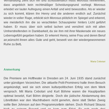
Verhandlung zieht sich hin und schlussendlich muss Morosus hinnehmen,
dass angeblich kein rechtmäßiger Scheidungsgrund vorliegt. Morosus
erleidet vor lauter Aufregung einen Anfall und wird bewusstlos. Als er wieder
zu sich kommt, klären ihn Henry und die anderen endlich auf. Zunächst
wieder in voller Rage, erblickt sich Morosus plötzlich im Spiegel und erkennt,
wie meisterlich ihn die so verachteten Schauspieler hinters Licht geführt
haben. Er muss über sich selbst lachen und versöhnt sich mit allen
Umherstreifenden in Dankbarkeit, da sie ihm mit ihrer Maskerade ein neues
Lebensgefühl gegeben haben. Er erkennt Henry, seine Frau und deren Beruf
an,wünscht ihnen alles Gute und geht, beseelt von der wiedergewonnenen
Ruhe zu Bett
.
Maria Cebotari
Anmerkung
Die Premiere am Hoftheater in Dresden am 24. Juni 1935 stand zunächst
unter günstigen Vorzeichen. Die aktuelle Polit-Prominenz hatte ihren Besuch
angekündigt, weil sie sich einen kulturpolitischen Erfolg von dem Werk
versprach. Mit Maria Cebotari und Kurt Böhme waren die Hauptpartien
optimal besetzt, Karl Böhm dirigierte. Doch die jüdische Abstammung des
Librettisten war den Machthabern nicht genehm, denn statt Stefan Zweig
sollte Ben Johnson auf den Programmzetteln stehen. Doch Richard Strauss
hielt zu seinem Freund und es kam zum Eklat. Es gab noch drei