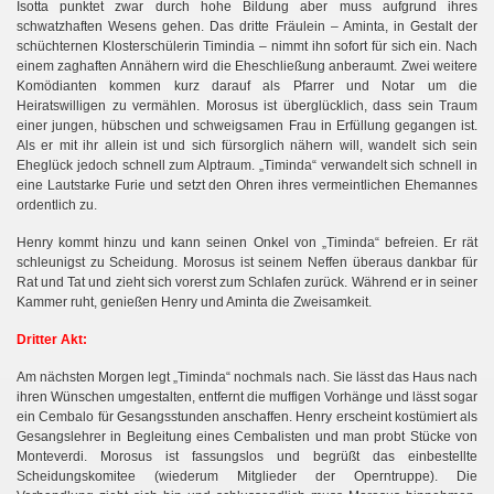
Isotta punktet zwar durch hohe Bildung aber muss aufgrund ihres
schwatzhaften Wesens gehen. Das dritte Fräulein – Aminta, in
Gestalt der
schüchternen Klosterschülerin Timindia – nimmt ihn sofort für sich ein. Nach
einem zaghaften Annähern wird die Eheschließung anberaumt. Zwei weitere
Komödianten kommen kurz darauf als Pfarrer und Notar um die
Heiratswilligen zu vermählen. Morosus ist überglücklich, dass sein Traum
einer jungen, hübschen und schweigsamen Frau in Erfüllung gegangen ist.
Als er mit ihr allein ist und sich fürsorglich nähern will, wandelt sich sein
Eheglück jedoch schnell zum Alptraum. „Timinda“ verwandelt sich schnell in
eine Lautstarke Furie und setzt den Ohren ihres vermeintlichen Ehemannes
ordentlich zu.
Henry kommt hinzu und kann seinen Onkel von „Timinda“ befreien. Er rät
schleunigst zu Scheidung. Morosus ist seinem Neffen überaus dankbar für
Rat und Tat und zieht sich vorerst zum Schlafen zurück. Während er in seiner
Kammer ruht, genießen Henry und Aminta die Zweisamkeit.
Dritter Akt:
Am nächsten Morgen legt „Timinda“ nochmals nach. Sie lässt das Haus nach
ihren Wünschen umgestalten, entfernt die muffigen Vorhänge und lässt sogar
ein Cembalo für Gesangsstunden anschaffen. Henry erscheint kostümiert als
Gesangslehrer in Begleitung eines Cembalisten und man probt Stücke von
Monteverdi. Morosus ist fassungslos und begrüßt das einbestellte
Scheidungskomitee (wiederum Mitglieder der Operntruppe). Die