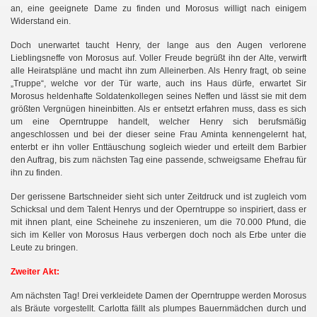
an, eine geeignete Dame zu finden und Morosus willigt nach einigem
Widerstand ein.
Doch unerwartet taucht Henry, der lange aus den Augen verlorene
Lieblingsneffe von Morosus auf. Voller Freude begrüßt ihn der Alte, verwirft
alle Heiratspläne und macht ihn zum Alleinerben. Als Henry fragt, ob seine
„Truppe“, welche vor der Tür warte, auch ins Haus dürfe, erwartet Sir
Morosus heldenhafte Soldatenkollegen seines Neffen und lässt sie mit dem
größten Vergnügen hineinbitten. Als er entsetzt erfahren muss, dass es sich
um eine Operntruppe handelt, welcher Henry sich berufsmäßig
angeschlossen und bei der dieser seine Frau Aminta kennengelernt hat,
enterbt er ihn voller Enttäuschung sogleich wieder und erteilt dem Barbier
den Auftrag, bis zum nächsten Tag eine passende, schweigsame Ehefrau für
ihn zu finden.
Der gerissene Bartschneider sieht sich unter Zeitdruck und ist zugleich vom
Schicksal und dem Talent Henrys und der Operntruppe so inspiriert, dass er
mit ihnen plant, eine Scheinehe zu inszenieren, um die 70.000 Pfund, die
sich im Keller von Morosus Haus verbergen doch noch als Erbe unter die
Leute zu bringen.
Zweiter Akt:
Am nächsten Tag! Drei verkleidete Damen der Operntruppe werden Morosus
als Bräute vorgestellt. Carlotta fällt als plumpes Bauernmädchen durch und