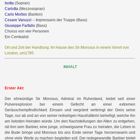
Isotta
(Sopran)
Carlotta
(Mezzosopran)
Carlo Morbio
(Bariton)
Cesare Vanuzz
i – Impressario der Truppe (Bass)
Giuseppe Farfallo
(Bass)
Chorus von vier Personen
Ein Cembalist
Ort und Zeit der Handlung: Im Hause des Sir Morosus in einem Vorort von
London, um1785
INHALT
Erster Akt:
Der ehrwürdige Sir Morosus, Admiral im Ruhestand, leidet seit einer
Pulverexplosion bei einem Gefecht an einer extremen
Geräuschempfindlichkeit. Einsam und vergrämt verbringt der Greis seine
Tage, nur ab und an von seiner redseligen Haushälterin behelligt, welche ihn
am liebsten Heiraten würde. Um den Nachstellungen der Alten zu entgehen,
rät ihm sein Barbier, eine junge, schweigsame Frau zu heiraten, die Leben in
die Bude bringe und Morosus bis ans Ende seiner Tage herzenswarm und
ohne viele Worte zu machen begleiten soll. Der redegewandte Barbier bietet