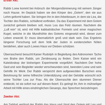
Erster Akt:
Rabbi Loew kommt bei Anbruch der Morgendämmerung mit seinem Jünger
nach Hause. Im Gepäck haben sie den Körper des „Golem“, den sie aus
Lehm geformt haben. Sie bringen ihn in den Arbeitsraum, in dem sie Lea, die
Tochter des Rabbis, schlafend vorfinden. Da das Experiment mit dem Golem
zunächst geheim bleiben soll, muss Lea das Feld räumen. Nachdem die
„Luft rein“ ist, wird mit Hilfe kabbalistischer Formeln und einer magischen
Kugel, welche in die Mundhöhle des Golems eingesetzt wird, dieser zum
Leben erweckt. Er muss übernatürlich groß und stark sein. Das Ergebnis
längerer Forschung soll dem Volk der Juden in existenziellen Nöten
beistehen, aber auch Loews Haus vor Dieben schützen.
Überraschend besucht Kaiser Rudolph in Begleitung des Astronomen Tycho
von Brahe den Rabbi, um Zerstreuung zu finden. Dem Kaiser wird ein
Kaleidoskop der bisherigen Experimente vorgeführt. Nachdem Der hohe
Gast und sein Begleiter wieder verschwunden sind, beenden Loew und sein
Gehilfe ihr Werk. Der Rabbi verspricht dem aufgeweckten Burschen eine
Belohnung für seine hilfreiche Unterstützung und der Gelobte wünscht sich
seine Tochter Lea zur Frau. Als die Überraschte den stummen Diener
entdeckt, ist sie sofort nur auf diesen fixiert. Es gelingt ihr, ihm in mühseliger
Arbeit mit Hilfe eines eindringlichen Gesangs, das Sprechen beizubringen.
Zweiter Akt:
Am Sabbat verlässt der Rabbi das Haus und lässt den Golem mit Lea und