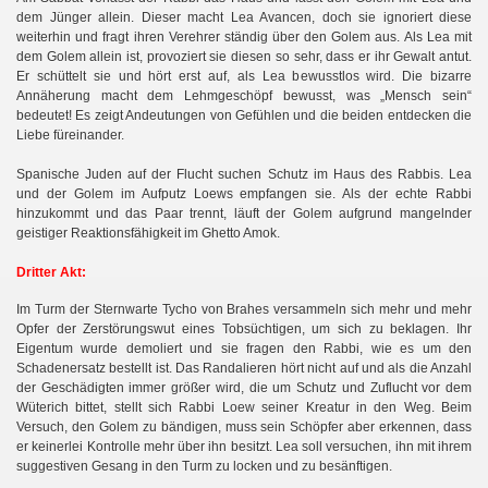
dem Jünger allein. Dieser macht Lea Avancen, doch sie ignoriert diese
weiterhin und fragt ihren Verehrer ständig über den Golem aus. Als Lea mit
dem Golem allein ist, provoziert sie diesen so sehr, dass er ihr Gewalt antut.
Er schüttelt sie und hört erst auf, als Lea bewusstlos wird. Die bizarre
Annäherung macht dem Lehmgeschöpf bewusst, was „Mensch sein“
bedeutet! Es zeigt Andeutungen von Gefühlen und die beiden entdecken die
Liebe füreinander.
Spanische Juden auf der Flucht suchen Schutz im Haus des Rabbis. Lea
und der Golem im Aufputz Loews empfangen sie. Als der echte Rabbi
hinzukommt und das Paar trennt, läuft der Golem aufgrund mangelnder
geistiger Reaktionsfähigkeit im Ghetto Amok.
Dritter Akt:
Im Turm der Sternwarte Tycho von Brahes versammeln sich mehr und mehr
Opfer der Zerstörungswut eines Tobsüchtigen, um sich zu beklagen. Ihr
Eigentum wurde demoliert und sie fragen den Rabbi, wie es um den
Schadenersatz bestellt ist. Das Randalieren hört nicht auf und als die Anzahl
der Geschädigten immer größer wird, die um Schutz und Zuflucht vor dem
Wüterich bittet, stellt sich Rabbi Loew seiner Kreatur in den Weg. Beim
Versuch, den Golem zu bändigen, muss sein Schöpfer aber erkennen, dass
er keinerlei Kontrolle mehr über ihn besitzt. Lea soll versuchen, ihn mit ihrem
suggestiven Gesang in den Turm zu locken und zu besänftigen.