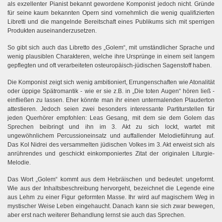
als exzellenter Pianist bekannt gewordene Komponist jedoch nicht. Gründe
für seine kaum bekannten Opern sind vornehmlich die wenig qualifizierten
Libretti und die mangelnde Bereitschaft eines Publikums sich mit sperrigen
Produkten auseinanderzusetzen.
So gibt sich auch das Libretto des „Golem“, mit umständlicher Sprache und
wenig plausiblen Charakteren, welche ihre Ursprünge in einem seit langem
gepflegten und oft verarbeiteten osteuropäisch-jüdischen Sagenstoff haben.
Die Komponist zeigt sich wenig ambitioniert, Errungenschaften wie Atonalität
oder üppige Spätromantik - wie er sie z.B. in „Die toten Augen“ hören ließ -
einfließen zu lassen. Eher könnte man ihr einen untermalenden Plauderton
attestieren. Jedoch seien zwei besonders interessante Partiturstellen für
jeden Querhörer empfohlen: Leas Gesang, mit dem sie dem Golem das
Sprechen beibringt und ihn im 3. Akt zu sich lockt, wartet mit
ungewöhnlichem Percussioneinsatz und auffallender Melodieführung auf.
Das Kol Nidrei des versammelten jüdischen Volkes im 3. Akt erweist sich als
anrührendes und geschickt einkomponiertes Zitat der originalen Liturgie-
Melodie.
Das Wort „Golem“ kommt aus dem Hebräischen und bedeutet: ungeformt.
Wie aus der Inhaltsbeschreibung hervorgeht, bezeichnet die Legende eine
aus Lehm zu einer Figur geformten Masse. Ihr wird auf magischem Weg in
mystischer Weise Leben eingehaucht. Danach kann sie sich zwar bewegen,
aber erst nach weiterer Behandlung lernst sie auch das Sprechen.