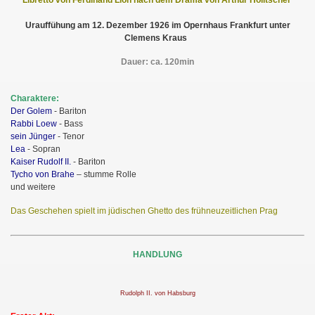
Libretto von Ferdinand Lion nach dem Drama von Arthur Holitscher
Urauffühung am 12. Dezember 1926 im Opernhaus Frankfurt unter
Clemens Kraus
Dauer: ca. 120min
Charaktere:
Der Golem
- Bariton
Rabbi Loew
- Bass
sein Jünger
- Tenor
Lea
- Sopran
Kaiser Rudolf II.
- Bariton
Tycho von Brahe
– stumme Rolle
und weitere
Das Geschehen spielt im jüdischen Ghetto des frühneuzeitlichen Prag
HANDLUNG
Rudolph II. von Habsburg