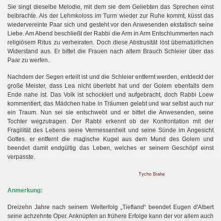
Sie singt dieselbe Melodie, mit dem sie dem Geliebten das Sprechen einst
beibrachte. Als der Lehmkoloss im Turm wieder zur Ruhe kommt, küsst das
wiedervereinte Paar sich und gesteht vor den Anwesenden ekstatisch seine
Liebe. Am Abend beschließt der Rabbi die Arm in Arm Entschlummerten nach
religiösem Ritus zu verheiraten. Doch diese Abstrusität löst übernatürlichen
Widerstand aus. Er bittet die Frauen nach altem Brauch Schleier über das
Paar zu werfen.
Nachdem der Segen erteilt ist und die Schleier entfernt werden, entdeckt der
große Meister, dass Lea nicht überlebt hat und der Golem ebenfalls dem
Ende nahe ist. Das Volk ist schockiert und aufgebracht, doch Rabbi Loew
kommentiert, das Mädchen habe in Träumen gelebt und war selbst auch nur
ein Traum. Nun sei sie entschwebt und er bittet die Anwesenden, seine
Tochter wegzutragen. Der Rabbi erkennt ob der Konfrontation mit der
Fragilität des Lebens seine Vermessenheit und seine Sünde im Angesicht
Gottes. er entfernt die magische Kugel aus dem Mund des Golem und
beendet damit endgültig das Leben, welches er seinem Geschöpf einst
verpasste.
Tycho Brahe
Anmerkung:
Dreizehn Jahre nach seinem Welterfolg „Tiefland“ beendet Eugen d'Albert
seine achzehnte Oper. Anknüpfen an frühere Erfolge kann der vor allem auch