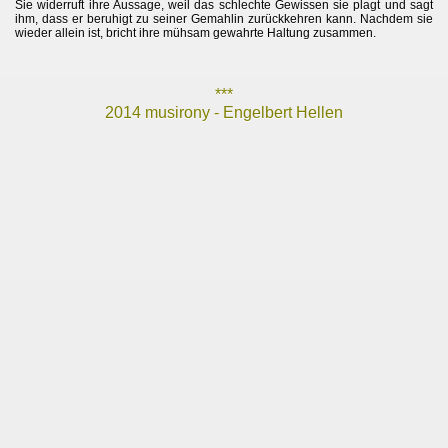
Sie widerruft ihre Aussage, weil das schlechte Gewissen sie plagt und sagt
ihm, dass er beruhigt zu seiner Gemahlin zurückkehren kann. Nachdem sie
wieder allein ist, bricht ihre mühsam gewahrte Haltung zusammen.
***
2014 musirony
-
Engelbert Hellen