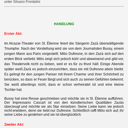
unter Silvano Frontalini
HANDLUNG
Erster Akt:
Im Alcazar-Theater von St. Étienne feiert die Sängerin Zazà überwältigende
Triumphe. Nach der Vorstellung wird sie von dem Journalisten Bussy, einem
jungen Mann aus Paris vorgestellt. Milio Dufresne, in den Zazà sich auf den
ersten Blick verliebt. Milio zeigt sich jedoch kühl und abweisend und gibt vor,
das Theatervolk nicht zu lieben, weil er es für zu frivol hält. Einige Abende
später weiß Zazà es jedoch einzurichten, dass sie mit Dufresne allein bleibt.
Es gelingt ihr den jungen Pariser mit ihrem Charme und ihrer Schönheit zu
berücken, so dass er Feuer fängt und sich auch zu seinen Gefühlen bekennt.
Sie weiß allerdings nicht, dass er schon verheiratet ist und eine kleine
Tochter hat.
Bussy hat eine Revue geschrieben und möchte sie in St.
É
tienne aufführen.
Der Impressario
Ca
scart ist von den künstlerischen Qualitäten Zaz
à
s
überzeugt und möchte sie als Star einsetzen. Seine Liebe kann sie jedoch
nicht erwidern, denn sie liebt nur D
u
fresne. Schließlich rafft Milio sich auf, ihr
seine Liebe zu gestehen und sie ist überglücklich
.
Zweiter Akt: