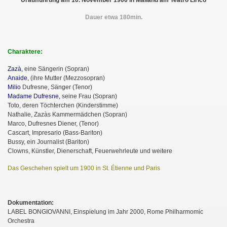
Uraufführung am 10. November 1900 in Mailand am Teatro Lirico
Dauer etwa 180min.
Charaktere:
Zazà,
eine Sängerin (Sopran)
Anaide,
(ihre Mutter (Mezzosopran)
Milio
Dufresne, Sänger (Tenor)
Madame Dufresne,
seine Frau (Sopran)
Toto, deren Töchterchen (Kinderstimme)
Nathalie, Zazàs Kammermädchen (Sopran)
Marco, Dufresnes Diener, (Tenor)
Cascart, Impresario (Bass-Bariton)
Bussy, ein Journalist (Bariton)
Clowns, Künstler, Dienerschaft, Feuerwehrleute und weitere
Das Geschehen spielt um 1900 in St. Étienne und Paris
Dokumentation:
LABEL BONGIOVANNI, Einspielung im Jahr 2000, Rome Philharmomic
Orchestra