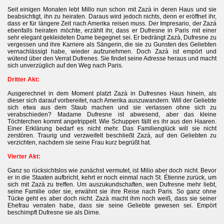
Seit einigen Monaten lebt
Millo
nun schon mit Zazà in deren Haus und sie
beabsichtigt, ihn zu heiraten. Daraus wird jedoch nichts, denn er eröffnet ihr,
dass er für längere Zeit nach Amerika reisen muss. Der Impresario, der Zazá
ebenfalls heiraten möchte, erzählt ihr, dass er Dufresne in Paris mit einer
sehr elegant gekleideten Dame begegnet sei. Er bedrängt Za
zà
, Dufresne zu
vergessen und ihre Karriere als Sängerin, die sie zu Gunsten des Geliebten
vernachlässigt habe, wieder aufzunehmen. Doch Zaz
à
ist empört und
wütend über den Verrat Dufrenes. Sie findet seine Adresse heraus und macht
sich unverzüglich auf den Weg nach Paris.
Dritter Akt:
Ausgerechnet in dem Moment platzt Z
azà in
Dufresnes Haus hinein, als
dieser sich darauf vorbereitet, nach Amerika auszuwandern. Will der Geliebte
sich etwa aus dem Staub machen und sie verlassen ohne sich zu
verabschieden? Madame Dufresne ist abwesend, aber das kleine
Töchterchen kommt angetrippelt. Wie Schuppen fällt es ihr aus den Haaren.
Einer Erklärung bedarf es nicht mehr. Das Familienglück will sie nicht
zerstören. Traurig und verzweifelt beschließt Zaz
à
, auf den Geliebten zu
verzichten, nachdem sie seine Frau kurz begrüßt hat.
Vierter Akt:
Ganz so rücksichtslos wie zunächst vermutet, ist Milio aber doch nicht. Bevor
er in die Staaten aufbricht, kehrt er noch einmal nach St. Étienne zurück, um
sich mit Zazà zu treffen. Um auszukundschaften, wen Dufresne mehr liebt,
seine Familie oder sie, erwähnt sie ihre Reise nach Paris. So ganz ohne
Tücke geht es aber doch nicht. Zazà macht ihm noch weiß, dass sie seiner
Ehefrau verraten habe, dass sie seine Geliebte gewesen sei. Empört
beschimpft Dufresne sie als Dirne.