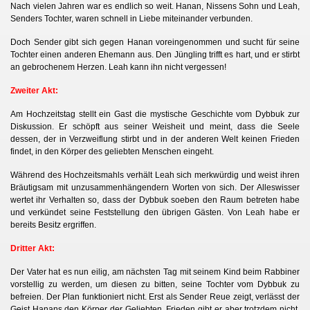
Nach vielen Jahren war es endlich so weit. Hanan, Nissens Sohn und Leah,
Senders Tochter, waren schnell in Liebe miteinander verbunden.
Doch Sender gibt sich gegen Hanan voreingenommen und sucht für seine
Tochter einen anderen Ehemann aus. Den Jüngling trifft es hart, und er stirbt
an gebrochenem Herzen. Leah kann ihn nicht vergessen!
Zweiter Akt:
Am Hochzeitstag stellt ein Gast die mystische Geschichte vom Dybbuk zur
Diskussion. Er schöpft aus seiner Weisheit und meint, dass die Seele
dessen, der in Verzweiflung stirbt und in der anderen Welt keinen Frieden
findet, in den Körper des geliebten Menschen eingeht.
Während des Hochzeitsmahls verhält Leah sich merkwürdig und weist ihren
Bräutigsam mit unzusammenhängendern Worten von sich. Der Alleswisser
wertet ihr Verhalten so, dass der Dybbuk soeben den Raum betreten habe
und verkündet seine Feststellung den übrigen Gästen. Von Leah habe er
bereits Besitz ergriffen.
Dritter Akt:
Der Vater hat es nun eilig, am nächsten Tag mit seinem Kind beim Rabbiner
vorstellig zu werden, um diesen zu bitten, seine Tochter vom Dybbuk zu
befreien. Der Plan funktioniert nicht. Erst als Sender Reue zeigt, verlässt der
Geist Hanans den Körper der Geliebten. Frieden gibt er aber trotzdem nicht.