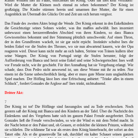
Kinder wohnen hier im Palast, entscheidet der König. Oder hat Ines kein Vertrauen?
Wird die Mutter die Kleinen noch einmal zu sehen bekommen? Der König ist
großzügig. Die Kinder stürmen herein und umarmen ihre Mutter, die für einen
Augenblick im Übermaß des Glücks Ort und Zeit um sich herum vergisst.
.
Das Finale des zweiten Aktes bringt die Wende. Der König erkennt in den Enkelkindern
die Gesichtszüge seines Sohnes wieder, was ihn maßlos aufwühlt. Ines inszeniert
unbewusst einen herzzerreißenden Abschied von ihren Kindern, so dass Bianca
Gewissensbiss bekommt und ihre Stimmung plötzlich umschwenkt. Auf einen Thron,
der in den Grundfesten wackelt, ist sie gar nicht erpicht. Instinktiv schubst Ines die
beiden Enkel vor die Stufen des Thrones, wo sie nun abwartend kauern, wie der Opa
reagieren wird. Dieser kann nicht mehr an sich halten, Ströme von Tränen kullern über
seine Wangen. Der König von Portugal steigt die Stufen herunter, folgt der
Aufforderung von Bianca und herzt seine Enkel und seine Schwiegertochter. Ines weiß
vor Freude nicht, wie ihr geschieht. Für ihre Anmaßung hat sie Vergebung erlangt. Wie
schade, dass Don Pedro nicht anwesend ist, um diese Wonne mit ihr zu teilen. Nur
einem ist die Szene unbeschreiblich lästig, aber er muss gute Miene zum unglaublichen
Spiel machen. Der Höfling lässt Ines eine Erfrischung anbietet: "Trinke alles in einem
Schluck", fordert Gonzales die Arglose auf! Ines trinkt, nichtsahnend.
Dritter Akt:
7
Der König ist tot! Die Höflinge sind fassungslos und zu Tode erschrocken. Noch
gestern saß der König mit Bianca und den Kindern an der Tafel. Über die Nachricht des
Einlenkens und des Vergebens hatte sich im ganzen Palast Freude ausgebreitet. Doch
Gonzales ließ die Freude verschwinden, so wie der Wind es mit dem Nebel macht. In
der Nacht betrat er den Palast und, oh Grauen, er erdolchte die kleinen Prinzen, während
sie schliefen. Die schlimme Tat war als erstes dem König hinterbracht, der sofort an den
Tatort eilte. Als er die grauenvolle Tat sah, durchlief ein kalter Schauer seinen ganzen