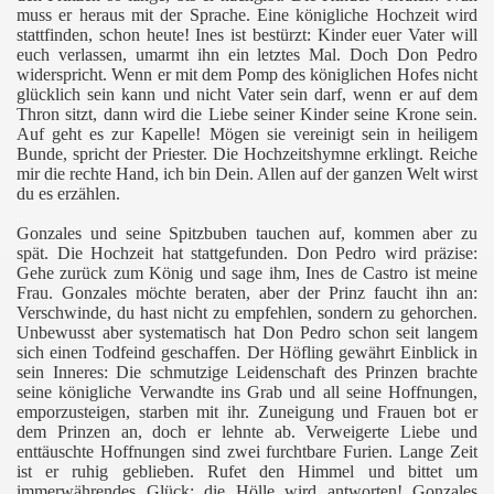
muss er heraus mit der Sprache. Eine königliche Hochzeit wird
stattfinden, schon heute! Ines ist bestürzt: Kinder euer Vater will
euch verlassen, umarmt ihn ein letztes Mal. Doch Don Pedro
widerspricht. Wenn er mit dem Pomp des königlichen Hofes nicht
glücklich sein kann und nicht Vater sein darf, wenn er auf dem
Thron sitzt, dann wird die Liebe seiner Kinder seine Krone sein.
Auf geht es zur Kapelle! Mögen sie vereinigt sein in heiligem
Bunde, spricht der Priester. Die Hochzeitshymne erklingt. Reiche
mir die rechte Hand, ich bin Dein. Allen auf der ganzen Welt wirst
du es erzählen.
..
Gonzales und seine Spitzbuben tauchen auf, kommen aber zu
spät. Die Hochzeit hat stattgefunden. Don Pedro wird präzise:
Gehe zurück zum König und sage ihm, Ines de Castro ist meine
Frau. Gonzales möchte beraten, aber der Prinz faucht ihn an:
Verschwinde, du hast nicht zu empfehlen, sondern zu gehorchen.
Unbewusst aber systematisch hat Don Pedro schon seit langem
sich einen Todfeind geschaffen. Der Höfling gewährt Einblick in
sein Inneres: Die schmutzige Leidenschaft des Prinzen brachte
seine königliche Verwandte ins Grab und all seine Hoffnungen,
emporzusteigen, starben mit ihr. Zuneigung und Frauen bot er
dem Prinzen an, doch er lehnte ab. Verweigerte Liebe und
enttäuschte Hoffnungen sind zwei furchtbare Furien. Lange Zeit
ist er ruhig geblieben. Rufet den Himmel und bittet um
immerwährendes Glück; die Hölle wird antworten! Gonzales