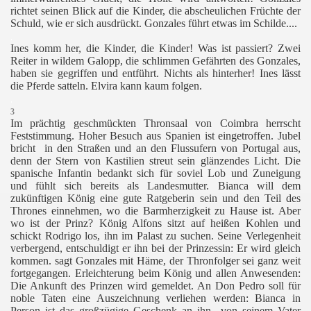
richtet seinen Blick auf die Kinder, die abscheulichen Früchte der
Schuld, wie er sich ausdrückt. Gonzales führt etwas im Schilde....
.
Ines komm her, die Kinder, die Kinder! Was ist passiert? Zwei
Reiter in wildem Galopp, die schlimmen Gefährten des Gonzales,
haben sie gegriffen und entführt. Nichts als hinterher! Ines lässt
die Pferde satteln. Elvira kann kaum folgen.
.
3
Im prächtig geschmückten Thronsaal von Coimbra herrscht
Feststimmung. Hoher Besuch aus Spanien ist eingetroffen. Jubel
bricht in den Straßen und an den Flussufern von Portugal aus,
denn der Stern von Kastilien streut sein glänzendes Licht. Die
spanische Infantin bedankt sich für soviel Lob und Zuneigung
und fühlt sich bereits als Landesmutter. Bianca will dem
zukünftigen König eine gute Ratgeberin sein und den Teil des
Thrones einnehmen, wo die Barmherzigkeit zu Hause ist. Aber
wo ist der Prinz? König Alfons sitzt auf heißen Kohlen und
schickt Rodrigo los, ihn im Palast zu suchen. Seine Verlegenheit
verbergend, entschuldigt er ihn bei der Prinzessin: Er wird gleich
kommen. sagt Gonzales mit Häme, der Thronfolger sei ganz weit
fortgegangen. Erleichterung beim König und allen Anwesenden:
Die Ankunft des Prinzen wird gemeldet. An Don Pedro soll für
noble Taten eine Auszeichnung verliehen werden: Bianca in
Person ist das großzügige Geschenk an ihn „von seinem Vater