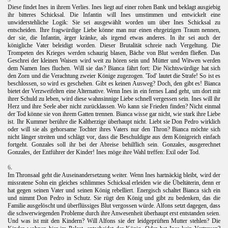
Diese findet Ines in ihrem Verlies. Ines liegt auf einer rohen Bank und beklagt ausgiebig
ihr bitteres Schicksal. Die Infantin will Ines umstimmen und entwickelt eine
unwiderstehliche Logik: Sie sei ausgewählt worden um über Ines Schicksal zu
entscheiden. Ihre fragwürdige Liebe könne man nur einen ehrgeizigen Traum nennen,
der sie, die Infantin, ärger kränke, als irgend etwas anderes. In ihr sei auch der
königliche Vater beleidigt worden. Dieser Brutalität schreie nach Vergeltung. Die
Trompeten des Krieges werden schaurig blasen, Bäche von Blut werden fließen. Das
Geschrei der kleinen Waisen wird weit zu hören sein und Mütter und Witwen werden
dem Namen Ines fluchen. Will sie das? Bianca fährt fort: Die Nichtswürdige hat sich
den Zorn und die Verachtung zweier Könige zugezogen. 'Tod' lautet die Strafe! So ist es
beschlossen, so wird es geschehen. Gibt es keinen Ausweg? Doch, den gibt es! Bianca
bietet der Verzweifelten eine Alternative. Wenn Ines in ein fernes Land geht, um dort mit
ihrer Schuld zu leben, wird diese wahnsinnige Liebe schnell vergessen sein. Ines will ihr
Herz und ihre Seele aber nicht zurücklassen. Wo kann sie Frieden finden? Nicht einmal
der Tod könne sie von ihrem Gatten trennen. Bianca wisse gar nicht, wie stark ihre Liebe
ist. Ihr Kummer berühre die Kaltherzige überhaupt nicht. Liebt sie Don Pedro wirklich
oder will sie als gehorsame Tochter ihres Vaters nur den Thron? Bianca möchte sich
nicht länger streiten und schlägt vor, dass die Beschuldigte aus dem Königreich einfach
fortgeht. Gonzales soll ihr bei der Abreise behilflich sein. Gonzales, ausgerechnet
Gonzales, der Entführer der Kinder! Ines möge ihre Wahl treffen: Exil oder Tod.
.
6.
Im Thronsaal geht die Auseinandersetzung weiter. Wenn Ines hartnäckig bleibt, wird der
missratene Sohn ein gleiches schlimmes Schicksal erleiden wie die Übeltäterin, denn er
hat gegen seinen Vater und seinen König rebelliert. Energisch schaltet Bianca sich ein
und nimmt Don Pedro in Schutz. Sie rügt den König und gibt zu bedenken, das die
Familie ausgelöscht und überflüssiges Blut vergossen würde. Alfons setzt dagegen, dass
die schwerwiegenden Probleme durch ihre Anwesenheit überhaupt erst entstanden seien.
Und was ist mit den Kindern? Will Alfons sie der leidgeprüften Mutter stehlen? Die