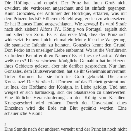
Die Höflinge sind empört. Der Prinz hat ihren Gruß nicht
erwidert, sie verdrossen angeschaut und ist einfach gegangen.
Kann Gonzales, der Anführer der Hofclique, erklären, was mit
dem Prinzen los ist? Höherem Befehl wagt er sich zu widersetzen.
Er hat Biancas Hand ausgeschlagen. Wie gewagt! Es wird Strafe
nach sich ziehen! Alfons
IV., König von Portugal, ergießt sich
und zittert vor Zorn. Es ist das erste Mal, dass der Prinz sich
widersetzt. Er nennt nicht einmal ein Motiv für seine Weigerung,
die spanische Infantin zu heiraten. Gonzales kennt den Grund.
Don Pedro ist in unseliger Liebe entbrannt! Wo ist die Verführerin
zu finden? Kennt er ihren Namen? Es ist Ines de Castro! Woher
weiß er es? Die verstorbene königliche Gemahlin hat im Herzen
ihres Gebieters gelesen, aber nie darüber gesprochen. Nur ihm,
Gonzales, dem Blutsverwandten, hat sie ihr Geheimnis anvertraut.
Tiefer Kummer hat sie früh ins Grab gebracht. Die arme
Konstanze! Der Verräter hat Dornen auf das Ehebett gestreut und
ist Ines, der Hofdame der Königin, in Liebe gefolgt. Und nun
weigert er sich hartnäckig, sich der Staatsräson zu unterwerfen.
Eine tödliche Herausforderung an den König von Kastilien.
Kriegsgeschrei wird ertönen. Durch den Unverstand eines
Einzelnen wird die Erde mit Blut getränkt werden. Eine
schauerliche Vision!
2
Eine Stunde nach der anderen vergeht und der Prinz ist noch nicht