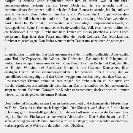
Körper. Es bestand keine Möglichkeit mehr ihm zu helfen. Was ist mit Ines?
Gedankenverloren schaute sie ins Leere. Doch nun ist sie erwacht und ihr
hemmungsloses
Schluchzen hallt durch den Palast. Bianca ist ständig bei ihr, still vor
sich hinweinend. Don Pedro ist nun König von Portugal, die Höflinge wollen ihm
huldigen. Er soll beherzt sein, und sie hoffen, dass in ihm sein großer Vater weiterleben
wird. Doch Don Pedro ist zu verzweifelt, sein heißblütiges Temperament schwelgt in
Rachegelüsten. Seine Folter und seine Strafe werden das Volk erschrecken, befürchten
die bedrückten Höflinge. Furcht und tiefe Trauer um die so plötzlich aus dem Leben
Gerissenen liegt über dem Palast und über der Stadt Coimbra. Das Schicksal hat
furchtbar zugeschlagen. Don Pedro weint in tiefer Trauer um seine toten Angehörigen.
8
Zu nächtlicher Stunde hat Ines sich unbemerkt auf den Friedhof geflüchtet. Alles erzählt
vom Tod, die Zypressen, die Weiden, die Grabsteine. Das tödliche Gift beginnt zu
wirken. Ines verspürt einen unwiderstehlichen Durst. Doch im Becher ist Blut, das Blut
der Kinder. Wo sind sie? Furchtbare Erkenntnis, am Grabmal Konstanzes, ihrer
einstigen Herrin ist sie zusammengesunken. Der Schatten ihrer Cousine, der sie
unendliches Leid zugefügt und den Gatten weggenommen hat, steigt aus dem Grab auf.
Eine furchtbare Flamme brennt in ihren Augen. Sie dreht sich ihr zu. Sie zittert vor
Furcht. Schuldbewusst möchte sie davonlaufen. Das Phantombild der Schreckensnacht
steigt in ihr auf. Sie bittet Gonzales die Kinder zu verschonen, doch er sticht zu, immer
wieder. Er hat sie getötet, die armen Kleinen.
.
Don Pedro hat Gonzales an den Haaren herbeigeschleift und schleudert den Mörder Ines
zu Füßen. Du wirst sterben nach langer Qual. Der Übeltäter weiß, dass es für ihn keine
Schonung gibt. Hasserfüllt gesteht er: Ein starkes Gift mischte ich in ihr Getränk. Ines
liegt im Sterben. Ein kurzer schmerzvoller Abschied von Don Pedro, bevor das Gift
seine Wirkung vollendet! Zum Himmel wird sie aufsteigen, wo die Kinder sie erwarten.
Pedro ergreift seine Waffe und durchbohrt den Übeltäter.