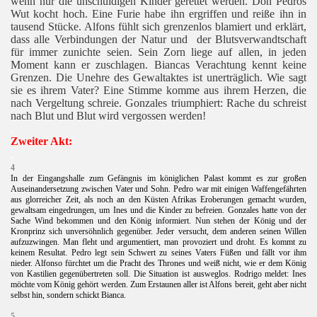
wenn nur die unschuldigen Kinder gerettet werden. Don Pedros
Wut kocht hoch. Eine Furie habe ihn ergriffen und reiße ihn in
tausend Stücke. Alfons fühlt sich grenzenlos blamiert und erklärt,
dass alle Verbindungen der Natur und
der Blutsverwandtschaft
für immer zunichte seien. Sein Zorn liege auf allen, in jeden
Moment kann er zuschlagen. Biancas Verachtung kennt keine
orth
Grenzen. Die Unehre des Gewaltaktes ist unerträglich. Wie sagt
sie es ihrem Vater? Eine Stimme komme aus ihrem Herzen, die
nach Vergeltung schreie. Gonzales triumphiert: Rache du schreist
nach Blut und Blut wird vergossen werden!
.
Zweiter Akt:
.
4
In der Eingangshalle zum Gefängnis im königlichen Palast kommt es zur großen
Auseinandersetzung zwischen Vater und Sohn. Pedro war mit einigen Waffengefährten
aus glorreicher Zeit, als noch an den Küsten Afrikas Eroberungen gemacht wurden,
gewaltsam eingedrungen, um Ines und die Kinder zu befreien. Gonzales hatte von der
Sache Wind bekommen und den König informiert. Nun stehen der König und der
Kronprinz sich unversöhnlich gegenüber. Jeder versucht, dem anderen seinen Willen
aufzuzwingen. Man fleht und argumentiert, man provoziert und droht. Es kommt zu
keinem Resultat. Pedro legt sein Schwert zu seines Vaters Füßen und fällt vor ihm
nieder. Alfonso fürchtet um die Pracht des Thrones und weiß nicht, wie er dem König
von Kastilien gegenübertreten soll. Die Situation ist ausweglos. Rodrigo meldet: Ines
möchte vom König gehört werden. Zum Erstaunen aller ist Alfons bereit, geht aber nicht
selbst hin, sondern schickt Bianca.
)
5