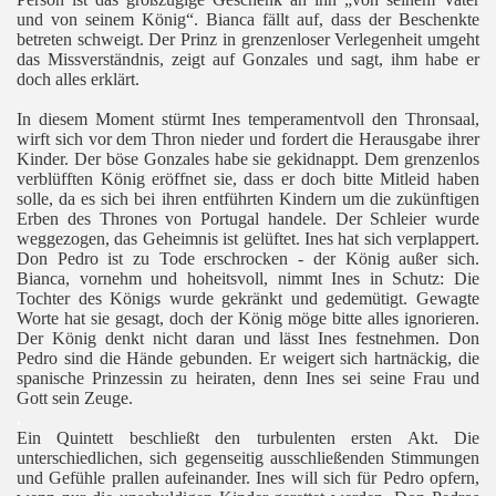
und von seinem König“. Bianca fällt auf, dass der Beschenkte
betreten schweigt. Der Prinz in grenzenloser Verlegenheit umgeht
 I.
das Missverständnis, zeigt auf Gonzales und sagt, ihm habe er
doch alles erklärt.
 II.
.
In diesem Moment stürmt Ines temperamentvoll den Thronsaal,
wirft sich vor dem Thron nieder und fordert die Herausgabe ihrer
Kinder. Der böse Gonzales habe sie gekidnappt. Dem grenzenlos
verblüfften König eröffnet sie, dass er doch bitte Mitleid haben
solle, da es sich bei ihren entführten Kindern um die zukünftigen
Erben des Thrones von Portugal handele. Der Schleier wurde
weggezogen, das Geheimnis ist gelüftet. Ines hat sich verplappert.
Don Pedro ist zu Tode erschrocken - der König außer sich.
Bianca, vornehm und hoheitsvoll, nimmt Ines in Schutz: Die
Tochter des Königs wurde gekränkt und gedemütigt. Gewagte
Worte hat sie gesagt, doch der König möge bitte alles ignorieren.
Der König denkt nicht daran und lässt Ines festnehmen. Don
Pedro sind die Hände gebunden. Er weigert sich hartnäckig, die
spanische Prinzessin zu heiraten, denn Ines sei seine Frau und
Gott sein Zeuge.
.
Ein Quintett beschließt den turbulenten ersten Akt. Die
unterschiedlichen, sich gegenseitig ausschließenden Stimmungen
und Gefühle prallen aufeinander. Ines will sich für Pedro opfern,