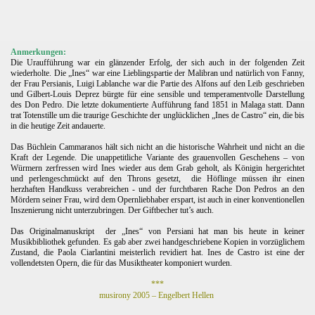
Anmerkungen:
Die Uraufführung war ein glänzender Erfolg, der sich auch in der folgenden Zeit
wiederholte. Die „Ines“ war eine Lieblingspartie der Malibran und natürlich von Fanny,
der Frau Persianis, Luigi Lablanche war die Partie des Alfons auf den Leib geschrieben
und Gilbert-Louis Deprez bürgte für eine sensible und temperamentvolle Darstellung
des Don Pedro. Die letzte dokumentierte Aufführung fand 1851 in Malaga statt. Dann
trat Totenstille um die traurige Geschichte der unglücklichen „Ines de Castro“ ein, die bis
in die heutige Zeit andauerte.
Das Büchlein Cammaranos hält sich nicht an die historische Wahrheit und nicht an die
Kraft der Legende. Die unappetitliche Variante des grauenvollen Geschehens – von
Würmern zerfressen wird Ines wieder aus dem Grab geholt, als Königin hergerichtet
und perlengeschmückt auf den Throns gesetzt,
die Höflinge müssen ihr einen
herzhaften Handkuss verabreichen - und der furchtbaren Rache Don Pedros an den
Mördern seiner Frau, wird dem Opernliebhaber erspart, ist auch in einer konventionellen
Inszenierung nicht unterzubringen. Der Giftbecher tut’s auch.
Das Originalmanuskript
der „Ines“ von Persiani hat man bis heute in keiner
Musikbibliothek gefunden. Es gab aber zwei handgeschriebene Kopien in vorzüglichem
Zustand, die Paola Ciarlantini meisterlich revidiert hat. Ines de Castro ist eine der
vollendetsten Opern, die für das Musiktheater komponiert wurden.
***
musirony 2005 – Engelbert Hellen