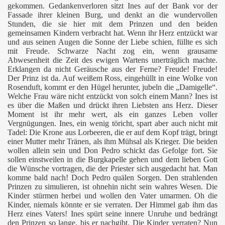
gekommen. Gedankenverloren sitzt Ines auf der Bank vor der
Fassade ihrer kleinen Burg, und denkt an die wundervollen
Stunden, die sie hier mit dem Prinzen und den beiden
gemeinsamen Kindern verbracht hat. Wenn ihr Herz entzückt war
und aus seinen Augen die Sonne der Liebe schien, füllte es sich
mit Freude. Schwarze Nacht zog ein, wenn grausame
Abwesenheit die Zeit des ewigen Wartens unerträglich machte.
Erklangen da nicht Geräusche aus der Ferne? Freude! Freude!
Der Prinz ist da. Auf weißem Ross, eingehüllt in eine Wolke von
Rosenduft, kommt er den Hügel herunter, jubeln die „Damigelle“.
Welche Frau wäre nicht entzückt von solch einem Mann? Ines ist
es über die Maßen und drückt ihren Liebsten ans Herz. Dieser
Moment ist ihr mehr wert, als ein ganzes Leben voller
Vergnügungen. Ines, ein wenig töricht, spart aber auch nicht mit
Tadel: Die Krone aus Lorbeeren, die er auf dem Kopf trägt, bringt
einer Mutter mehr Tränen, als ihm Mühsal als Krieger. Die beiden
wollen allein sein und Don Pedro schickt das Gefolge fort. Sie
sollen einstweilen in die Burgkapelle gehen und dem lieben Gott
die Wünsche vortragen, die der Priester sich ausgedacht hat. Man
komme bald nach! Doch Pedro quälen Sorgen. Den strahlenden
Prinzen zu simulieren, ist ohnehin nicht sein wahres Wesen. Die
Kinder stürmen herbei und wollen den Vater umarmen. Oh die
Kinder, niemals könnte er sie verraten. Der Himmel gab ihm das
Herz eines Vaters! Ines spürt seine innere Unruhe und bedrängt
den Prinzen so lange, bis er nachgibt. Die Kinder verraten? Nun