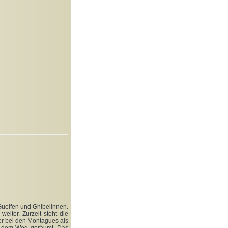
Guelfen und Ghibelinnen.
eiter. Zurzeit steht die
der bei den Montagues als