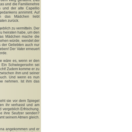
us dem Weg geräumt. Das
tas und die Familienehre
h und der alte Capellio
sgedankens annimmt. Auf
nn das Mädchen liebt
aten zurück.
geblich zu vermitteln. Der
zu heiraten habe, um den
 Das Mädchen mache die
tehen würde, wendet der
s der Geliebten auch nur
eben! Der Vater erneuert
erde.
Wie wäre es, wenn er den
? Ein Schwiegersohn sei
dacht! Zudem komme er zu
 zwischen ihm und seiner
ersuch. Und wenn es nun
ppe nehmen. Ist ihm das
teht sie vor dem Spiegel
ien ihr verhasst und am
d vergeblich Erfrischung.
e ihre Seufzer senden?
mmt seinem Atmen gleich.
Verona angekommen und er