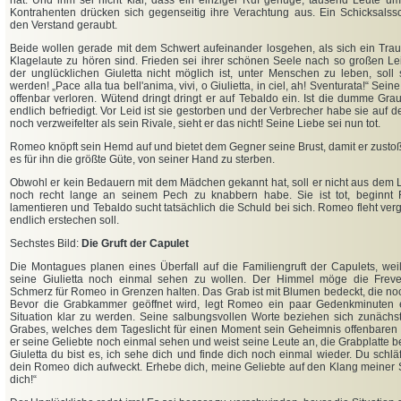
hat. Und ihm sei nicht klar, dass ein einziger Ruf genüge, tausend Leute um
Kontrahenten drücken sich gegenseitig ihre Verachtung aus. Ein Schicksalss
den Verstand geraubt.
Beide wollen gerade mit dem Schwert aufeinander losgehen, als sich ein Trau
Klagelaute zu hören sind. Frieden sei ihrer schönen Seele nach so großen L
der unglücklichen Giuletta nicht möglich ist, unter Menschen zu leben, soll
werden! „Pace alla tua bell'anima, vivi, o Giulietta, in ciel, ah! Sventurata!“ Sein
offenbar verloren. Wütend dringt dringt er auf Tebaldo ein. Ist die dumme Gr
endlich befriedigt. Vor Leid ist sie gestorben und der Verbrecher habe sie auf 
noch verzweifelter als sein Rivale, sieht er das nicht! Seine Liebe sei nun tot.
Romeo knöpft sein Hemd auf und bietet dem Gegner seine Brust, damit er zusto
es für ihn die größte Güte, von seiner Hand zu sterben.
Obwohl er kein Bedauern mit dem Mädchen gekannt hat, soll er nicht aus dem 
noch recht lange an seinem Pech zu knabbern habe. Sie ist tot, beginn
lamentieren und Tebaldo sucht tatsächlich die Schuld bei sich. Romeo fleht ver
endlich erstechen soll.
Sechstes Bild:
Die Gruft der Capulet
Die Montagues planen eines Überfall auf die Familiengruft der Capulets, wei
seine Giulietta noch einmal sehen zu wollen. Der Himmel möge die Freve
Schmerz für Romeo in Grenzen halten. Das Grab ist mit Blumen bedeckt, die no
Bevor die Grabkammer geöffnet wird, legt Romeo ein paar Gedenkminuten e
Situation klar zu werden. Seine salbungsvollen Worte beziehen sich zunächst
Grabes, welches dem Tageslicht für einen Moment sein Geheimnis offenbaren 
er seine Geliebte noch einmal sehen und weist seine Leute an, die Grabplatte b
Giuletta du bist es, ich sehe dich und finde dich noch einmal wieder. Du schlä
dein Romeo dich aufweckt. Erhebe dich, meine Geliebte auf den Klang meiner 
dich!“