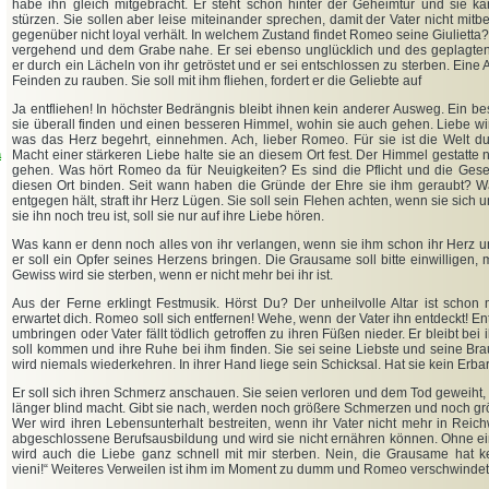
habe ihn gleich mitgebracht. Er steht schon hinter der Geheimtür und sie ka
stürzen. Sie sollen aber leise miteinander sprechen, damit der Vater nicht mit
gegenüber nicht loyal verhält. In welchem Zustand findet Romeo seine Giulietta? 
vergehend und dem Grabe nahe. Er sei ebenso unglücklich und des geplagte
er durch ein Lächeln von ihr getröstet und er sei entschlossen zu sterben. Eine A
Feinden zu rauben. Sie soll mit ihm fliehen, fordert er die Geliebte auf
Ja entfliehen! In höchster Bedrängnis bleibt ihnen kein anderer Ausweg. Ein b
sie überall finden und einen besseren Himmel, wohin sie auch gehen. Liebe wir
was das Herz begehrt, einnehmen. Ach, lieber Romeo. Für sie ist die Welt du
a
Macht einer stärkeren Liebe halte sie an diesem Ort fest. Der Himmel gestatte 
gehen. Was hört Romeo da für Neuigkeiten? Es sind die Pflicht und die Geset
diesen Ort binden. Seit wann haben die Gründe der Ehre sie ihm geraubt? W
entgegen hält, straft ihr Herz Lügen. Sie soll sein Flehen achten, wenn sie sich 
sie ihn noch treu ist, soll sie nur auf ihre Liebe hören.
Was kann er denn noch alles von ihr verlangen, wenn sie ihm schon ihr Herz u
er soll ein Opfer seines Herzens bringen. Die Grausame soll bitte einwilligen,
Gewiss wird sie sterben, wenn er nicht mehr bei ihr ist.
Aus der Ferne erklingt Festmusik. Hörst Du? Der unheilvolle Altar ist schon
erwartet dich. Romeo soll sich entfernen! Wehe, wenn der Vater ihn entdeckt! E
umbringen oder Vater fällt tödlich getroffen zu ihren Füßen nieder. Er bleibt bei i
soll kommen und ihre Ruhe bei ihm finden. Sie sei seine Liebste und seine Bra
wird niemals wiederkehren. In ihrer Hand liege sein Schicksal. Hat sie kein Erb
Er soll sich ihren Schmerz anschauen. Sie seien verloren und dem Tod geweiht,
länger blind macht. Gibt sie nach, werden noch größere Schmerzen und noch gr
Wer wird ihren Lebensunterhalt bestreiten, wenn ihr Vater nicht mehr in Reich
abgeschlossene Berufsausbildung und wird sie nicht ernähren können. Ohne e
wird auch die Liebe ganz schnell mit mir sterben. Nein, die Grausame hat ke
vieni!“ Weiteres Verweilen ist ihm im Moment zu dumm und Romeo verschwindet