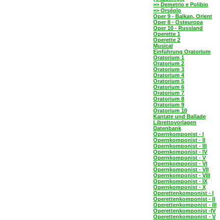
=> Demetrio e Polibio
=> Orséolo
Oper 9 - Balkan, Orient
Oper 8 - Osteuropa
Oper 10 - Russland
Operette 1
Operette 2
Musical
Einführung Oratorium
Oratorium 1
Oratorium 2
Oratorium 3
Oratorium 4
Oratorium 5
Oratorium 6
Oratorium 7
Oratorium 8
Oratorium 9
Oratorium 10
Kantate und Ballade
Librettovorlagen
Datenbank
Opernkomponist - I
Opernkomponist - II
Opernkomponist - III
Opernkomponist - IV
Opernkomponist - V
Opernkomponist - VI
Opernkomponist - VII
Opernkomponist - VIII
Opernkomponist - IX
Opernkomponist - X
Operettenkomponist - I
Operettenkomponist - II
Operettenkomponist - III
Operettenkomponist -IV
Operettenkomponist - V