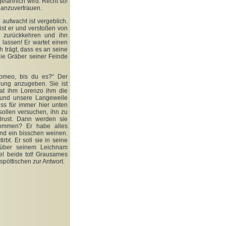
efährlich wird. Recht so!
 anzuvertrauen.
l aufwacht ist vergeblich.
ist er und verstoßen von
l zurückkehren und ihn
lassen! Er wartet einen
 trägt, dass es an seine
ie Gräber seiner Feinde
Romeo, bis du es?“ Der
ärung anzugeben. Sie ist
Hat ihm Lorenzo ihm die
ir und unsere Langeweile
ss für immer hier unten
sollen versuchen, ihn zu
 Brust. Dann werden sie
ebommen? Er habe alles
und ein bisschen weinen.
bt. Er soll sie in seine
t über seinem Leichnam
l beide tot! Grausames
pöttischen zur Antwort.