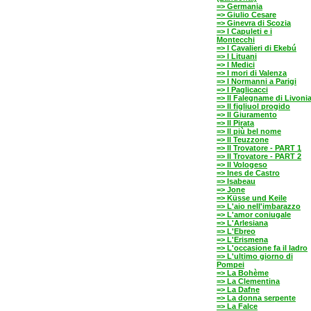
=> Germania
=> Giulio Cesare
=> Ginevra di Scozia
=> I Capuleti e i
Montecchi
=> I Cavalieri di Ekebú
=> I Lituani
=> I Medici
=> I mori di Valenza
=> I Normanni a Parigi
=> I Paglicacci
=> Il Falegname di Livoni
=> Il figliuol progido
=> Il Giuramento
=> Il Pirata
=> Il più bel nome
=> Il Teuzzone
=> Il Trovatore - PART 1
=> Il Trovatore - PART 2
=> Il Vologeso
=> Ines de Castro
=> Isabeau
=> Jone
=> Küsse und Keile
=> L'aio nell'imbarazzo
=> L'amor coniugale
=> L'Arlesiana
=> L'Ebreo
=> L'Erismena
=> L'occasione fa il ladro
=> L'ultimo giorno di
Pompei
=> La Bohème
=> La Clementina
=> La Dafne
=> La donna serpente
=> La Falce