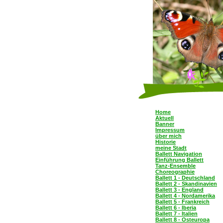
Home
Aktuell
Banner
Impressum
über mich
Historie
meine Stadt
Ballett Navigation
Einführung Ballett
Tanz-Ensemble
Choreographie
Ballett 1 - Deutschland
Ballett 2 - Skandinavien
Ballett 3 - England
Ballett 4 - Nordamerika
Ballett 5 - Frankreich
Ballett 6 - Iberia
Ballett 7 - Italien
Ballett 8 - Osteuropa