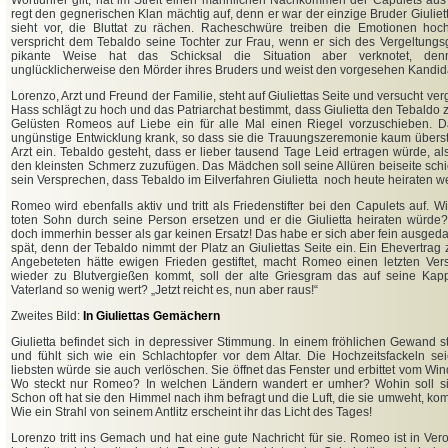
Wortführer gilt, hat im Streit einen männlichen Nachkommen der Capulets a
regt den gegnerischen Klan mächtig auf, denn er war der einzige Bruder Giuliet
sieht vor, die Bluttat zu rächen. Racheschwüre treiben die Emotionen hoc
verspricht dem Tebaldo seine Tochter zur Frau, wenn er sich des Vergeltung
pikante Weise hat das Schicksal die Situation aber verknotet, de
unglücklicherweise den Mörder ihres Bruders und weist den vorgesehen Kandid
Lorenzo, Arzt und Freund der Familie, steht auf Giuliettas Seite und versucht ver
Hass schlägt zu hoch und das Patriarchat bestimmt, dass Giulietta den Tebaldo 
Gelüsten Romeos auf Liebe ein für alle Mal einen Riegel vorzuschieben.
ungünstige Entwicklung krank, so dass sie die Trauungszeremonie kaum übers
Arzt ein. Tebaldo gesteht, dass er lieber tausend Tage Leid ertragen würde, al
den kleinsten Schmerz zuzufügen. Das Mädchen soll seine Allüren beiseite schi
sein Versprechen, dass Tebaldo im Eilverfahren Giulietta noch heute heiraten w
Romeo wird ebenfalls aktiv und tritt als Friedenstifter bei den Capulets auf. 
toten Sohn durch seine Person ersetzen und er die Giulietta heiraten würde
doch immerhin besser als gar keinen Ersatz! Das habe er sich aber fein ausge
spät, denn der Tebaldo nimmt der Platz an Giuliettas Seite ein. Ein Ehevertrag
Angebeteten hätte ewigen Frieden gestiftet, macht Romeo einen letzten V
wieder zu Blutvergießen kommt, soll der alte Griesgram das auf seine Ka
Vaterland so wenig wert? „Jetzt reicht es, nun aber raus!“
Zweites Bild:
In Giuliettas Gemächern
Giulietta befindet sich in depressiver Stimmung. In einem fröhlichen Gewand s
und fühlt sich wie ein Schlachtopfer vor dem Altar. Die Hochzeitsfackeln se
liebsten würde sie auch verlöschen. Sie öffnet das Fenster und erbittet vom Win
Wo steckt nur Romeo? In welchen Ländern wandert er umher? Wohin soll si
Schon oft hat sie den Himmel nach ihm befragt und die Luft, die sie umweht, ko
Wie ein Strahl von seinem Antlitz erscheint ihr das Licht des Tages!
Lorenzo tritt ins Gemach und hat eine gute Nachricht für sie. Romeo ist in 