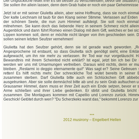
Der Unglückliche redet irre! Es sei besser zu verschwinden, bevor die Situation g
Sie sollen ihn allein lassen, denn dem Grab habe er noch ein paar Geheimnisse
Jetzt ist er mit seiner Giuletta allein, aber seine Hoffnung, dass sie noch einma
Der kalte Leichnam ist taub für den Klang seiner Stimme. Verlassen auf Erden 
der schönen Seele, die nun zum Himmel aufsteigt. Sie soll noch einma
mitnehmen. Sie kann doch das liebende Herz in seinem Schmerz nicht allein 
Augenblick und dann führt Romeo einen Dialog mit dem Gift, welches er bei sich
Lippen kommen soll, denn er möchte nicht länger von ihm geschieden sein. D
sollen seinen letzten Seufzer vernehmen!
Giulietta hat den Seufzer gehört, denn sie ist gerade wach geworden. „
Angesprochene ist erstaunt, so dass Giulietta sich genötigt sieht, eine Erkl
aufgewacht, um ihn nie mehr zu verlassen. Ihr Tod war nur vorgetäuscht. 
Bewandtnis mit ihrem Scheintod nicht erklärt? Ist egal, jetzt bin ich bei D
werden wir uns mit Umarmungen vertreiben. Daraus wird nichts, denn er mu
bleiben. „Restarmi io deggio eternamente qui!“ Was sagt er? Seine Getreuen 
retten! Es hilft nichts mehr. Der schreckliche Tod wütet bereits in seiner
zusammen sterben. Darf Giulietta bitte auch ein Schlückchen Gift abb
ausgetrunken. Aber sie solle demnächst bitte ab und zu sein Grab aufsuchen 
Grausamer Himmel, dann muss er ihrer Zeit auch ein Ende setzen, bevor er stir
Arme schließen und ihrer Liebe gedenken. Er stirbt und Giulietta brich
zusammen. Die Montagues kommen mit Capellio und Lorenzo zurück. Himme
Geschick! Getötet durch wen? "Du Scherzkeks warst das," bekommt Lorenzo zur s
***
2012 musirony – Engelbert Hellen