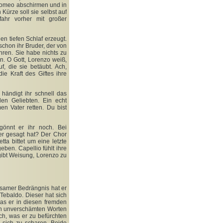
r Romeo abschirmen und in
 Kürze soll sie selbst auf
ahr vorher mit großer
nen tiefen Schlaf erzeugt.
 schon ihr Bruder, der von
hren. Sie habe nichts zu
n. O Gott, Lorenzo weiß,
f, die sie betäubt. Ach,
ie Kraft des Giftes ihre
händigt ihr schnell das
den Geliebten. Ein echt
n Vater retten. Du bist
gönnt er ihr noch. Bei
 er gesagt hat? Der Chor
tta bittet um eine letzte
ben. Capellio fühlt ihre
gibt Weisung, Lorenzo zu
usamer Bedrängnis hat er
 Tebaldo. Dieser hat sich
as er in diesen fremden
nen unverschämten Worten
ch, was er zu befürchten