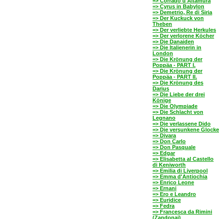
=> Corrado d'Altamura
=> Cyrus in Babylon
=> Demetrio, Re di Siria
=> Der Kuckuck von
Theben
=> Der verliebte Herkules
=> Der verlorene Köcher
=> Die Danaiden
=> Die Italienerin in
London
=> Die Krönung der
Poppäa - PART I.
=> Die Krönung der
Poppäa - PART II.
=> Die Krönung des
Darius
=> Die Liebe der drei
Könige
=> Die Olympiade
=> Die Schlacht von
Legnano
=> Die verlassene Dido
=> Die versunkene Glocke
=> Divara
=> Don Carlo
=> Don Pasquale
=> Edgar
=> Elisabetta al Castello
di Keniworth
=> Emilia di Liverpool
=> Emma d'Antiochia
=> Enrico Leone
=> Ernani
=> Ero e Leandro
=> Euridice
=> Fedra
=> Francesca da Rimini
(Zandonai)