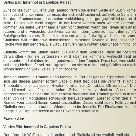
Drittes Bild:
Innenhof in Capellios Palast
Zur Hochzeit von Giulietta und Tabaldo treffen sie ersten Gäste ein. Auch Rome
befindet sich unter ihnen. Lorenzo, der sich nicht sicher ist, auf welche Seite er
ihn darauf aufmerksam, dass seine Verkleidung nicht gut gewählt ist und er d
solle. Er soll sich nicht sorgen, in der Nacht würden noch weitere Getreue 
kommen. An seine Gefahr mag er gar nicht denken, wenn der Rivale sich ansch
rauben, und er versuche, die Aktion zu verhindern. Lorenzo macht ihm zum V
Spießgesellen seines Gemetzels machen will. Unfreiwillig wird er damit zum 
Giuliettas. Will er ihn etwa demaskieren, um seinen Rivalen zu begünstigen? Th
Rache wird ihm gehören. Die Capulets rufen nach Waffen. Das Chaos nimmt Fo
Giulietta kommt die Stufen herab. Sie dankt dem Schicksal, dass sie noch fre
Verwandten - für sie vergossen - wird über sie kommen. Vielleicht liegt 
durchbohrt und blutüberströmt irgendwo auf dem Teppich. Doch halt, wen sieht
soll ruhig bleiben. Er sei zurückgekehrt, um sie zu retten und glücklich zu mach
Wohin denn und wie? Sie solle nicht zögern!
Tebaldo erkennt in Romeo einen Montague. Tod der ganzen Sippschaft. Er tade
sich um diesen Lügner sorge? Capello stellt fest, dass sie verwirrt ist und zi
Theobald endlich als seinen Rivalen förmlich vor. „Oh rabbia! Oh vendetta!“ Die 
am Himmel vertiefen, um seine Schande zu verdecken. Auch Lore
Schreckensschleier, der die Turbulenzen zudecken soll. Romeo gerät nun in ern
aber von den Montagues schließlich herausgehauen. Lorenzo bittet den Hi
Romeo vom aussichtlosen Kampf abzuhalten. Dieser sieht seine Felle vore
Giulietta vertröstet ihn auf ein Wiedersehen im Jenseits. Die Finalszene zum ers
Länge. Die Capulets setzen auf das Erwachen neuer Wut!
Zweiter Akt:
Viertes Bild:
Innenhof in Capulets Palast
Der Lärm der Waffen hat sich entfernt und Giulietta ist verzweifelt, weil sie ni