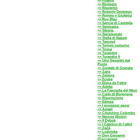
=> Phädra
=> Ricimero
=> Rigoletto
=> Roberto Devereux
=> Romeo e Giulietta
=> Ruy Blas
=> Sancia di Castiglia
=> Semirama
=> Siberia
=> Sigismondo
=> Stella di Napoli
=> Tancred
=> Torneo notturno
=> Tosca
=> Turandot
=> Turandot II
=> Uno Sguardo dal
Ponte
=> Zoraide di Granata
=> Zaira
=> Zelmira
=> Ecuba
=> Elena da Feltre
=> Adelia
=> La Fanciulla del West
=> Carlo di Borgogna
=> Risurrezione
=> Edmea
=> I promessi sposi
=> Asrael
=> Cristoforo Colombo
=> Nerone (Boito)
=> Il Dybuk
=> I Capricci di Callot
=> ZaZá
=> Lodoiska
=> Don Giovanni
(Gazzaniga)