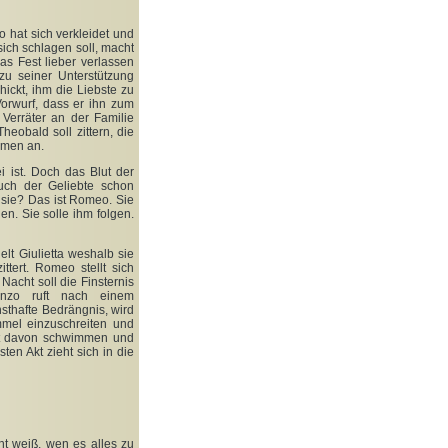
o hat sich verkleidet und
 sich schlagen soll, macht
as Fest lieber verlassen
zu seiner Unterstützung
ickt, ihm die Liebste zu
orwurf, dass er ihn zum
Verräter an der Familie
eobald soll zittern, die
rmen an.
i ist. Doch das Blut der
auch der Geliebte schon
 sie? Das ist Romeo. Sie
en. Sie solle ihm folgen.
lt Giulietta weshalb sie
ttert. Romeo stellt sich
Nacht soll die Finsternis
nzo ruft nach einem
sthafte Bedrängnis, wird
mmel einzuschreiten und
rst davon schwimmen und
ten Akt zieht sich in die
cht weiß, wen es alles zu