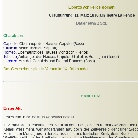
Libretto von Felice Romani
Uraufführung: 11. März 1830 am Teatro La Fenice
Dauer etwa 2 Std
.
Charaktere:
Capellio,
Oberhaupt des Hauses Capulet (Bass)
Giulietta,
seine Tochter (Sopran)
Romeo,
Oberhautpt des Hauses Montecchi (Tenor)
Tebaldo,
Anhänger des Hauses Capulet, Giuliettas Bräutigam (Tenor)
Lorenzo,
Arzt der Capulets und Freund Romeos (Bass)
Das Geschehen spielt in Verona im 14. Jahrhundert
HANDLUNG
Erster Akt
Erstes Bild:
Eine Halle in Capellios Palast
In Verona, der altehrwürdigen Stadt an der Etsch, tobt der Kampf zwischen den 
Keiner weiß mehr, wer angefangen hat, doch der Zeitvertreib geht unentwegt w
Familie der Montagues in der Schusslinie der öffentlichen Kritik, denn Romeo, 