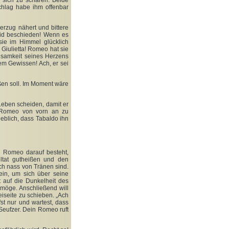
 sich zu scharen. Beide
chlag habe ihm offenbar
erzug nähert und bittere
eid beschieden! Wenn es
 sie im Himmel glücklich
e Giulietta! Romeo hat sie
ausamkeit seines Herzens
dem Gewissen! Ach, er sei
ßen soll. Im Moment wäre
Leben scheiden, damit er
t Romeo von vorn an zu
geblich, dass Tabaldo ihn
l Romeo darauf besteht,
ltat gutheißen und den
ch nass von Tränen sind.
in, um sich über seine
 auf die Dunkelheit des
möge. Anschließend will
eiseite zu schieben. „Ach
fst nur und wartest, dass
Seufzer. Dein Romeo ruft