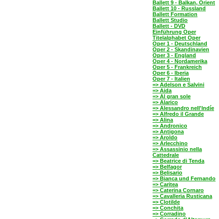
Ballett 9 - Balkan, Orient
Ballett 10 - Russland
Ballett Formation
Ballett Studio
Ballett - DVD
Einführung Oper
Titelalphabet Oper
Oper 1 - Deutschland
Oper 2 - Skandinavien
Oper 3 - England
Oper 4 - Nordamerika
Oper 5 - Frankreich
Oper 6 - Iberia
Oper 7 - Italien
=> Adelson e Salvini
=> Aida
=> Al gran sole
=> Alarico
=> Alessandro nell'Indíe
=> Alfredo il Grande
=> Alina
=> Andronico
=> Antigona
=> Aroldo
=> Arlecchino
=> Assassinio nella
Cattedrale
=> Beatrice di Tenda
=> Belfagor
=> Belisario
=> Bianca und Fernando
=> Caritea
=> Caterina Cornaro
=> Cavalleria Rusticana
=> Clotilde
=> Conchita
=> Corradino