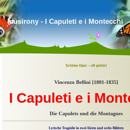
musirony - I Capuleti e i Montecchi
Schöne Oper – oft gehört
Vincenzo Bellini [1801-1835]
I Capuleti e i Mon
Die Capulets und die Montagues
Lyrische Tragödie in zwei Akten und sechs Bildern