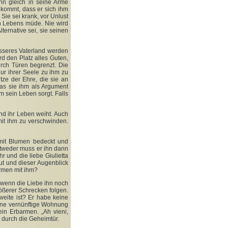
nn gleich in seine Arme
bekommt, dass er sich ihm
Sie sei krank, vor Unlust
n Lebens müde. Nie wird
lternative sei, sie seinen
esseres Vaterland werden
d den Platz alles Guten,
rch Türen begrenzt. Die
nur ihrer Seele zu ihm zu
ze der Ehre, die sie an
as sie ihm als Argument
um sein Leben sorgt. Falls
nd ihr Leben weiht. Auch
 mit ihm zu verschwinden.
 mit Blumen bedeckt und
ntweder muss er ihn dann
hr und die liebe Giulietta
ut und dieser Augenblick
armen mit ihm?
 wenn die Liebe ihn noch
ößerer Schrecken folgen.
weite ist? Er habe keine
ine vernünftige Wohnung
in Erbarmen. „Ah vieni,
 durch die Geheimtür.