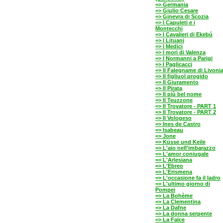
=> Germania
=> Giulio Cesare
=> Ginevra di Scozia
=> I Capuleti e i
Montecchi
=> I Cavalieri di Ekebú
=> I Lituani
=> I Medici
=> I mori di Valenza
=> I Normanni a Parigi
=> I Paglicacci
=> Il Falegname di Livoni
=> Il figliuol progido
=> Il Giuramento
=> Il Pirata
=> Il più bel nome
=> Il Teuzzone
=> Il Trovatore - PART 1
=> Il Trovatore - PART 2
=> Il Vologeso
=> Ines de Castro
=> Isabeau
=> Jone
=> Küsse und Keile
=> L'aio nell'imbarazzo
=> L'amor coniugale
=> L'Arlesiana
=> L'Ebreo
=> L'Erismena
=> L'occasione fa il ladro
=> L'ultimo giorno di
Pompei
=> La Bohème
=> La Clementina
=> La Dafne
=> La donna serpente
=> La Falce