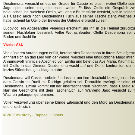
Desdemona versucht erneut um Gnade für Cassio zu bitten, wobei Otello seine
Jago spinnt seine Intrige indessen weiter: Er lässt Otello ein Gespräch 
belauschen, bei welchem Otello, weil er nur Bruchstücke versteht, sich in seinem 
Als Cassio auch noch Desdemonas Tuch aus seiner Tasche zieht, welches
hatte, scheint für Otello der Beweis der Untreue erbracht zu sein.
Ludovico, ein Abgesandter Venedigs erscheint um ihn in die Heimat zurückzu
seinem Nachfolger bestimmt. Voller Wut schleudert Otello Desdemona vor
Boden und flucht ihr.
a
Vierter Akt:
Von düsteren Vorahnungen erfüllt, bereitet sich Desdemona in ihrem Schlafgemac
erinnert sich an das Lied von der Weide, welches eine unglückliche Magd ihrer 
Ahnungsvoll nimmt sie Abschied von Emilia und betet das Ave Maria. Kaum hat s
tritt Otello in das Zimmer. Desdemona wacht auf und Otello konfrontiert sie mi
letztes Stündchen geschlagen habe.
Desdemona will Cassio herbeirufen lassen, um ihre Unschuld bezeugen zu lassen
dass Cassio im Duell mit Rodrigo gefallen sei. Daraufhin erwürgt er seine e
Desdemona. Emilia kommt mit der überraschenden Nachricht, dass Cassio R
klärt die Geschichte mit dem Taschentuch auf. Während Jago versucht zu f
Wachen gefangen genommen.
Voller Verzweiflung über seine blinde Eifersucht und den Mord an Desdemona 
und ersticht sich.
© 2013 musirony - Raphael Lübbers