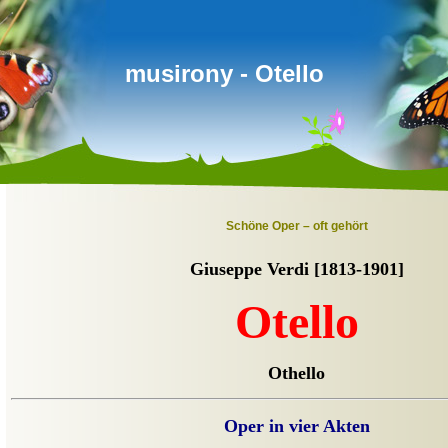
musirony - Otello
Schöne Oper – oft gehört
Giuseppe Verdi [1813-1901]
Otello
Othello
Oper in vier Akten