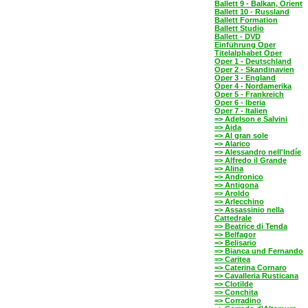
Ballett 9 - Balkan, Orient
Ballett 10 - Russland
Ballett Formation
Ballett Studio
Ballett - DVD
Einführung Oper
Titelalphabet Oper
Oper 1 - Deutschland
Oper 2 - Skandinavien
Oper 3 - England
Oper 4 - Nordamerika
Oper 5 - Frankreich
Oper 6 - Iberia
Oper 7 - Italien
=> Adelson e Salvini
=> Aida
=> Al gran sole
=> Alarico
=> Alessandro nell'Indíe
=> Alfredo il Grande
=> Alina
=> Andronico
=> Antigona
=> Aroldo
=> Arlecchino
=> Assassinio nella
Cattedrale
=> Beatrice di Tenda
=> Belfagor
=> Belisario
=> Bianca und Fernando
=> Caritea
=> Caterina Cornaro
=> Cavalleria Rusticana
=> Clotilde
=> Conchita
=> Corradino