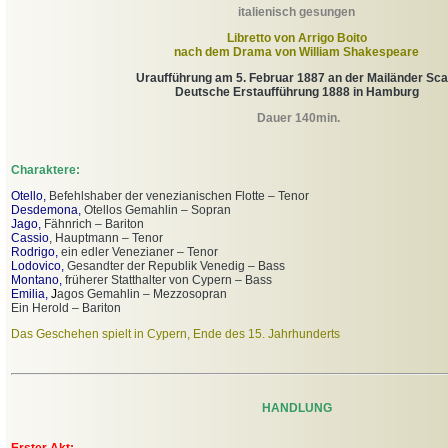
italienisch gesungen
Libretto von Arrigo Boito
nach dem Drama von William Shakespeare
Uraufführung am 5. Februar 1887 an der Mailänder Sca
Deutsche Erstaufführung 1888 in Hamburg
Dauer 140min.
Charaktere:
Otello,
Befehlshaber der venezianischen Flotte – Tenor
Desdemona,
Otellos Gemahlin – Sopran
Jago,
Fähnrich – Bariton
Cassio
, Hauptmann – Tenor
Rodrigo,
ein edler Venezianer – Tenor
Lodovico,
Gesandter der Republik Venedig – Bass
Montano,
früherer Statthalter von Cypern – Bass
Emilia,
J
agos Gemahlin – Mezzosopran
Ein Herold – Bariton
Das Geschehen spielt in Cypern, Ende des 15. Jahrhunderts
HANDLUNG