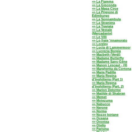
=> La Fiamma
=> La Gioconda
=> La Maga Circe
=> La Prigione di
Edimburgo
=> La Sonnambula
=> La Straniera
=> La Traviata
=> La Vestale
(Mercadante)
=> Le Villi
=> Lo frate 'nnamorato
=> Loreley
=> Lucia di Lammermoor
=> Lucrezia Borgia
=> Macbeth (Verdi)
=> Madame Butterfly
=> Madame Sans-Gêne
=> Manon Lescaut - (II)
=> Margherita da Cortona
=> Maria Padilla
=> Maria Regina
d'Inghilterra (Part 1)
=> Maria Regina
d'Inghilterra (Part. 2)
=> Marion Delorme
=> Matilde di Shabran
=> Memet
=> Motezuma
=> Nabucco
=> Nerone
=> Norma
=> Nozze Istriane
=> Oceana
=> Orontea
=> Otello
=> Parisina