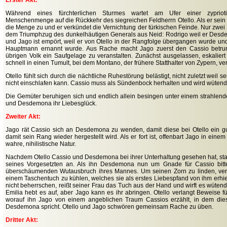
Erster Akt:
Während eines fürchterlichen Sturmes wartet am Ufer einer zypriot
Menschenmenge auf die Rückkehr des siegreichen Feldherrn Otello. Als er sein Sc
die Menge zu und er verkündet die Vernichtung der türkischen Feinde. Nur zwei
dem Triumphzug des dunkelhäutigen Generals aus Neid: Rodrigo weil er Desdem
und Jago ist empört, weil er von Otello in der Rangfolge übergangen wurde und
Hauptmann ernannt wurde. Aus Rache macht Jago zuerst den Cassio betr
übrigen Volk ein Saufgelage zu veranstalten. Zunächst ausgelassen, eskaliert
schnell in einen Tumult, bei dem Montano, der frühere Statthalter von Zypern, verl
Otello fühlt sich durch die nächtliche Ruhestörung belästigt, nicht zuletzt weil
nicht einschlafen kann. Cassio muss als Sündenbock herhalten und wird wütend 
Die Gemüter beruhigen sich und endlich allein besingen unter einem strahlen
und Desdemona ihr Liebesglück.
Zweiter Akt:
Jago rät Cassio sich an Desdemona zu wenden, damit diese bei Otello ein gut
damit sein Rang wieder hergestellt wird. Als er fort ist, offenbart Jago in eine
wahre, nihilistische Natur.
Nachdem Otello Cassio und Desdemona bei ihrer Unterhaltung gesehen hat, stac
seines Vorgesetzten an. Als ihn Desdemona nun um Gnade für Cassio bitten
überschäumenden Wutausbruch ihres Mannes. Um seinen Zorn zu linden, versu
einem Taschentuch zu kühlen, welches sie als erstes Liebespfand von ihm erhiel
nicht beherrschen, reißt seiner Frau das Tuch aus der Hand und wirft es wütend
Emilia hebt es auf, aber Jago kann es ihr abringen. Otello verlangt Beweise
worauf ihn Jago von einem angeblichen Traum Cassios erzählt, in dem die
Desdemona spricht. Otello und Jago schwören gemeinsam Rache zu üben.
Dritter Akt: