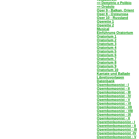
=> Demetrio e Polibio
=> Orséolo
Oper 9 - Balkan, Orient
Oper 8 - Osteuropa
Oper 10 - Russland
Operette 1
Operette 2
Musical
Einführung Oratorium
Oratorium 1
Oratorium 2
Oratorium 3
Oratorium 4
Oratorium 5
Oratorium 6
Oratorium 7
Oratorium 8
Oratorium 9
Oratorium 10
Kantate und Ballade
Librettovorlagen
Datenbank
Opernkomponist - I
Opernkomponist - II
Opernkomponist - III
Opernkomponist - IV
Opernkomponist - V
Opernkomponist - VI
Opernkomponist - VII
Opernkomponist - VIII
Opernkomponist - IX
Opernkomponist - X
Operettenkomponist - I
Operettenkomponist - II
Operettenkomponist - III
Operettenkomponist -IV
Operettenkomponist - V