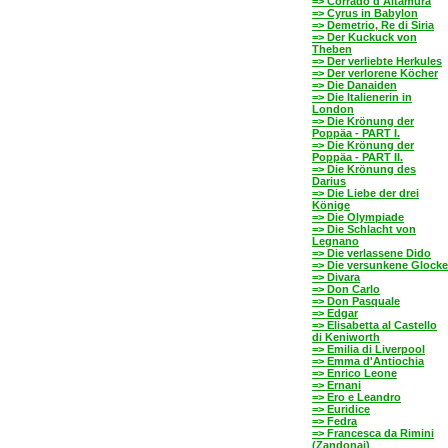
=> Corrado d'Altamura
=> Cyrus in Babylon
=> Demetrio, Re di Siria
=> Der Kuckuck von
Theben
=> Der verliebte Herkules
=> Der verlorene Köcher
=> Die Danaiden
=> Die Italienerin in
London
=> Die Krönung der
Poppäa - PART I.
=> Die Krönung der
Poppäa - PART II.
=> Die Krönung des
Darius
=> Die Liebe der drei
Könige
=> Die Olympiade
=> Die Schlacht von
Legnano
=> Die verlassene Dido
=> Die versunkene Glocke
=> Divara
=> Don Carlo
=> Don Pasquale
=> Edgar
=> Elisabetta al Castello
di Keniworth
=> Emilia di Liverpool
=> Emma d'Antiochia
=> Enrico Leone
=> Ernani
=> Ero e Leandro
=> Euridice
=> Fedra
=> Francesca da Rimini
(Zandonai)