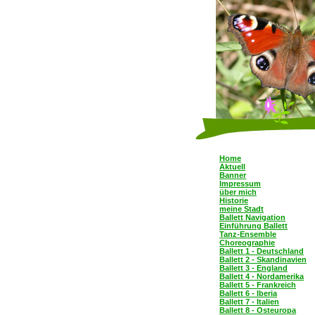
Home
Aktuell
Banner
Impressum
über mich
Historie
meine Stadt
Ballett Navigation
Einführung Ballett
Tanz-Ensemble
Choreographie
Ballett 1 - Deutschland
Ballett 2 - Skandinavien
Ballett 3 - England
Ballett 4 - Nordamerika
Ballett 5 - Frankreich
Ballett 6 - Iberia
Ballett 7 - Italien
Ballett 8 - Osteuropa