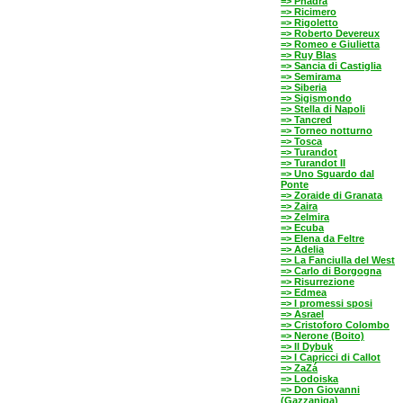
=> Phädra
=> Ricimero
=> Rigoletto
=> Roberto Devereux
=> Romeo e Giulietta
=> Ruy Blas
=> Sancia di Castiglia
=> Semirama
=> Siberia
=> Sigismondo
=> Stella di Napoli
=> Tancred
=> Torneo notturno
=> Tosca
=> Turandot
=> Turandot II
=> Uno Sguardo dal
Ponte
=> Zoraide di Granata
=> Zaira
=> Zelmira
=> Ecuba
=> Elena da Feltre
=> Adelia
=> La Fanciulla del West
=> Carlo di Borgogna
=> Risurrezione
=> Edmea
=> I promessi sposi
=> Asrael
=> Cristoforo Colombo
=> Nerone (Boito)
=> Il Dybuk
=> I Capricci di Callot
=> ZaZá
=> Lodoiska
=> Don Giovanni
(Gazzaniga)