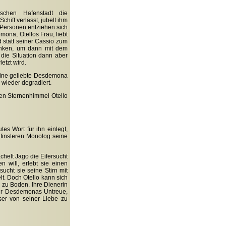
ischen Hafenstadt die
hiff verlässt, jubelt ihm
 Personen entziehen sich
ona, Otellos Frau, liebt
 statt seiner Cassio zum
unken, um dann mit dem
 die Situation dann aber
etzt wird.
 seine geliebte Desdemona
wieder degradiert.
den Sternenhimmel Otello
es Wort für ihn einlegt,
m finsteren Monolog seine
helt Jago die Eifersucht
 will, erlebt sie einen
cht sie seine Stirn mit
t. Doch Otello kann sich
 zu Boden. Ihre Dienerin
 für Desdemonas Untreue,
ser von seiner Liebe zu