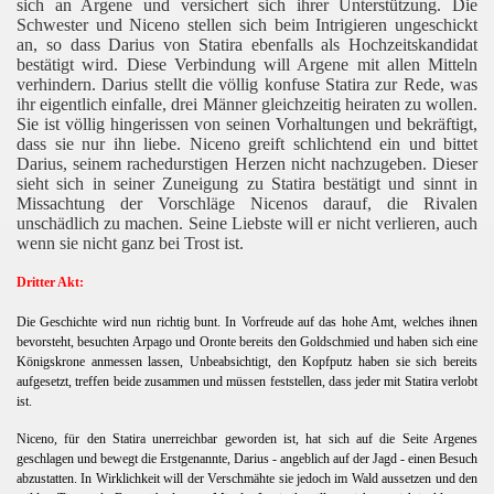
sich an Argene und versichert sich ihrer Unterstützung. Die
Schwester und Niceno stellen sich beim Intrigieren ungeschickt
an, so dass Darius von Statira ebenfalls als Hochzeitskandidat
bestätigt wird. Diese Verbindung will Argene mit allen Mitteln
verhindern. Darius stellt die völlig konfuse Statira zur Rede, was
ihr eigentlich einfalle, drei Männer gleichzeitig heiraten zu wollen.
Sie ist völlig hingerissen von seinen Vorhaltungen und bekräftigt,
dass sie nur ihn liebe. Niceno greift schlichtend ein und bittet
Darius, seinem rachedurstigen Herzen nicht nachzugeben. Dieser
sieht sich in seiner Zuneigung zu Statira bestätigt und sinnt in
Missachtung der Vorschläge Nicenos darauf, die Rivalen
unschädlich zu machen. Seine Liebste will er nicht verlieren, auch
wenn sie nicht ganz bei Trost ist.
Dritter Akt:
Die Geschichte wird nun richtig bunt. In Vorfreude auf das hohe Amt, welches ihnen
bevorsteht, besuchten Arpago und Oronte bereits den Goldschmied und haben sich eine
Königskrone anmessen lassen, Unbeabsichtigt, den Kopfputz haben sie sich bereits
aufgesetzt, treffen beide zusammen und müssen feststellen, dass jeder mit Statira verlobt
ist.
Niceno, für den Statira unerreichbar geworden ist, hat sich auf die Seite Argenes
geschlagen und bewegt die Erstgenannte, Darius - angeblich auf der Jagd - einen Besuch
abzustatten. In Wirklichkeit will der Verschmähte sie jedoch im Wald aussetzen und den