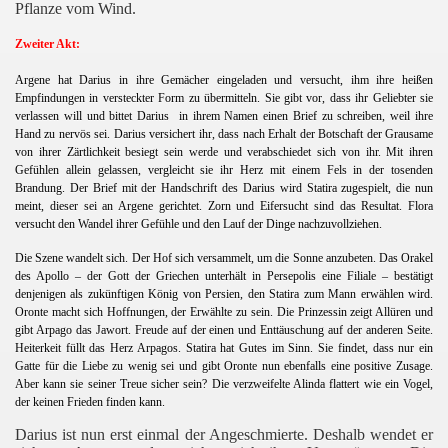
Pflanze vom Wind.
Zweiter Akt:
Argene hat Darius in ihre Gemächer eingeladen und versucht, ihm ihre heißen
Empfindungen in versteckter Form zu übermitteln. Sie gibt vor, dass ihr Geliebter sie
verlassen will und bittet Darius
in ihrem Namen einen Brief zu schreiben, weil ihre
Hand zu nervös sei. Darius versichert ihr, dass nach Erhalt der Botschaft der Grausame
von ihrer Zärtlichkeit besiegt sein werde und verabschiedet sich von ihr. Mit ihren
Gefühlen allein gelassen, vergleicht sie ihr Herz mit einem Fels in der tosenden
Brandung. Der Brief mit der Handschrift des Darius wird Statira zugespielt, die nun
meint, dieser sei an Argene gerichtet. Zorn und Eifersucht sind das Resultat. Flora
versucht den Wandel ihrer Gefühle und den Lauf der Dinge nachzuvollziehen.
Die Szene wandelt sich. Der Hof sich versammelt, um die Sonne anzubeten. Das Orakel
des Apollo – der Gott der Griechen unterhält in Persepolis eine Filiale – bestätigt
denjenigen als zukünftigen König von Persien, den Statira zum Mann erwählen wird.
Oronte macht sich Hoffnungen, der Erwählte zu sein. Die Prinzessin zeigt Allüren und
gibt Arpago das Jawort. Freude auf der einen und Enttäuschung auf der anderen Seite.
Heiterkeit füllt das Herz Arpagos. Statira hat Gutes im Sinn. Sie findet, dass nur ein
Gatte für die Liebe zu wenig sei und gibt Oronte nun ebenfalls eine positive Zusage.
Aber kann sie seiner Treue sicher sein? Die verzweifelte Alinda flattert wie ein Vogel,
der keinen Frieden finden kann.
Darius ist nun erst einmal der Angeschmierte. Deshalb wendet er