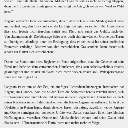
wilden Tieren als Beute überlassen. Mit der Logistik will es nicht so richtig klappen,
denn die Prinzessin hat Lunte gerochen und singt die Arie „Ich werde von Wald zu Wald
irren.“
 I.
Argene versucht Dario weiszumachen, dass Statira sich aus dem Staub gemacht habe
 II.
und schlägt vor, den Blick auf sie, die künftige Königin, zu richten. Der Umworbene
lässt sich jedoch nicht täuschen, sattelt sein Pferd und sucht das Gehölz nach der
Verschwundenen ab. Die bösartige Schwester beeilt sich inzwischen, Oronte den Thron
zu übereignen, allerdings unter der Bedingung, dass er sich zunächst seiner medischen
Prinzessin entledige. Bestürzt von der menschlichen Grausamkeit, kann dieser sich
jedoch zur Bluttat nicht entschließen.
Darius hat Statira und ihren Begleiter im Forst aufgestöbert, setzt die Geliebte auf sein
Pferd und bedeutet dem verräterischen Hauslehrer, dass sein Arbeitsverhältnis fristlos
gekündigt sei und er sich im Palast nicht mehr blicken lassen soll. Waldspariergänge
seien sein künftiges Los.
Langsam ist es nun an der Zeit, ein zünftiges Liebesduett hinzulegen. Inzwischen hat
Argene, im Glauben, dass die wilden Tiere die Schwester bereits verzehrt haben, sich
zur Königin erklärt und Alinda und Arpago in Ketten legen lassen. Darius fällt es nach
seiner Rückkehr in den Palast nicht schwer, die Ränke Argenes zu entlarven. Er lässt die
Übeltäterin in Ketten legen, damit sie einer harten Bestrafung zugeführt werde. Arpago
und Oronte verneigen sich vor seiner Größe, was Darius veranlasst, ihnen ihre falschen
Hoffnungen zu verzeihen. Oronte und Alinda dürfen heiraten und seine Gattin wird
Statira sein. „L’Incoronatione di Dario“ steht nun nichts mehr im Wege.