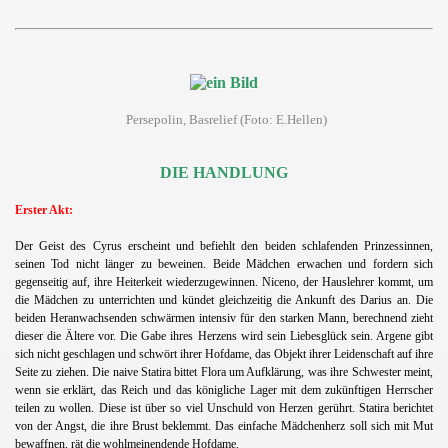
Persepolin, Basrelief (Foto: E.Hellen)
DIE HANDLUNG
Erster Akt:
Der Geist des Cyrus erscheint und befiehlt den beiden schlafenden Prinzessinnen,
seinen Tod nicht länger zu beweinen. Beide Mädchen erwachen und fordern sich
gegenseitig auf, ihre Heiterkeit wiederzugewinnen. Niceno, der Hauslehrer kommt, um
die Mädchen zu unterrichten und kündet gleichzeitig die Ankunft des Darius an. Die
beiden Heranwachsenden schwärmen intensiv für den starken Mann, berechnend zieht
dieser die Ältere vor. Die Gabe ihres Herzens wird sein Liebesglück sein. Argene gibt
sich nicht geschlagen und schwört ihrer Hofdame, das Objekt ihrer Leidenschaft auf ihre
Seite zu ziehen. Die naive Statira bittet Flora um Aufklärung, was ihre Schwester meint,
wenn sie erklärt, das Reich und das königliche Lager mit dem zukünftigen Herrscher
teilen zu wollen. Diese ist über so viel Unschuld von Herzen gerührt. Statira berichtet
von der Angst, die ihre Brust beklemmt. Das einfache Mädchenherz soll sich mit Mut
bewaffnen, rät die wohlmeinendende Hofdame.