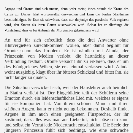
Arpago und Oronte sind sich uneins, denn jeder meint, ihnen stünde die Krone des
Cyrus zu. Darius fährt wortgewaltig dazwischen und kann die beiden Streithähne
beschwichtigen. Er lässt sie schwören, dass nur derjenige das persische Volk regieren
wird, den Statira als ihren Gatten auserwählen wird. Selbst hat er allerdings die
Vorstellung, dass er bei Anbruch der Morgenröte gekrönt sein wird.
An und für sich erfreulich, dass die drei Anwärter ohne
Blutvergießen zurechtkommen wollen, aber damit beginnt für
Oronte schon das Problem. Er ist nämlich mit Alinda, der
Prinzessin von Medien verlobt, die hartnäckig an dieser
Verbindung festhält. Oronte versucht ihr zu erklären, dass er um
des Königreiches Willen, sie erst einmal verlassen wird. Alinda
weint ausgiebig, klagt über ihr bitteres Schicksal und bittet ihn, sie
nicht länger zu quälen.
Die Situation verwickelt sich, weil der Hauslehrer auch heimlich
in Statira verliebt ist. Der Eingebildete teilt der Schülerin seine
Emotion durch ein leidenschaftliches Lied mit, welches er eigens
für sie komponiert hat. Von ihrem schönen Mund und ihren
schönen Augen, kann er nicht genug bekommen. Deshalb findet
Argene in ihm auch einen geeigneten Fürsprecher, der ihr
zustimmt, dass alles was man aus Liebe tut, nicht böse sein kann
und selbst ein Verrat jede Niedertracht entschuldigt. Die Seele der
jüngeren Prinzessin fühlt sich bedrängt, wie eine schwache