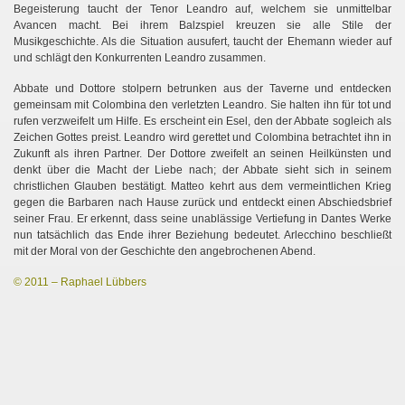
Begeisterung taucht der Tenor Leandro auf, welchem sie unmittelbar
Avancen macht. Bei ihrem Balzspiel kreuzen sie alle Stile der
Musikgeschichte. Als die Situation ausufert, taucht der Ehemann wieder auf
und schlägt den Konkurrenten Leandro zusammen.
Abbate und Dottore stolpern betrunken aus der Taverne und entdecken
gemeinsam mit Colombina den verletzten Leandro. Sie halten ihn für tot und
rufen verzweifelt um Hilfe. Es erscheint ein Esel, den der Abbate sogleich als
Zeichen Gottes preist. Leandro wird gerettet und Colombina betrachtet ihn in
Zukunft als ihren Partner. Der Dottore zweifelt an seinen Heilkünsten und
denkt über die Macht der Liebe nach; der Abbate sieht sich in seinem
christlichen Glauben bestätigt. Matteo kehrt aus dem vermeintlichen Krieg
gegen die Barbaren nach Hause zurück und entdeckt einen Abschiedsbrief
seiner Frau. Er erkennt, dass seine unablässige Vertiefung in Dantes Werke
nun tatsächlich das Ende ihrer Beziehung bedeutet. Arlecchino beschließt
mit der Moral von der Geschichte den angebrochenen Abend.
© 2011 – Raphael Lübbers