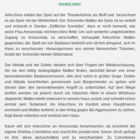
HANDLUNG
Arlecchino erklärt das Spiel auf der Theaterbühne als Bluff und bezeichnet
es als Spiel mit der Wirklichkeit. Der Schneider Matteo del Sarto ist so vertieft
und entzückt in Dantes „Göttlicher Komödie“, dass er nicht bemerkt, wie
seine Frau Annunziata mit Arlecchino flirtet. Um sich weiterhin ungehinderten
Zugang zu Annunziata zu verschaffen, behauptet Arlecchino Matteo
gegenüber, die Stadt sei von Barbaren bedroht und rät ihm dringend, sich im
Haus zu verschanzen. Herausgerissen aus seinen literarischen Träumen,
leistet der Schneider keinen Widerstand.
Der Abbate und der Doktor streiten sich über Fragen der Weltanschauung.
Als sie den völlig verängstigten Matteo finden, berichtet dieser von einer
bevorstehenden Barbareninvasion. Alle sind sofort in großer Sorge. Doktor
und Abbate beschließen gemeinsam zum Bürgermeister zu gehen und
diesen über den bevorstehenden Angriff zu unterrichten.
Auf dem Wege
dorthin werden sie jedoch durch ein Gläschen Wein in einem Wirtshaus
abgelenkt. Matteo bleibt indessen in seinem Haus zurück und schreibt schon
einmal sein Testament. Als Arlecchino im Kostüm eines Hauptmanns
erscheint und Matteo befiehlt, in den Krieg gegen die Aggressoren zu ziehen,
folgt dieser willenlos und verlässt sein Haus.
Kaum will sich Arlecchino an Annunziata heranmachen, da erscheint die
eigene Ehefrau Colombina und macht ihm prompt eine Szene. Doch gelingt
es ihm, diese abzuschütteln und zu verschwinden. Zu Colombinas