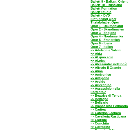
Ballett 9 - Balkan, Orient
Ballett 10 - Russland
Ballett Formation
Ballett Studio
Ballett - DVD
Einführung Oper
Titelalphabet Oper
Oper 1 - Deutschland
Oper 2 - Skandinavien
Oper 3 - England
Oper 4 - Nordamerika
Oper 5 - Frankreich
Oper 6 - Iberia
Oper 7 - Italien
=> Adelson e Salvini
=> Aida
=> Al gran sole
=> Alarico
=> Alessandro nell'Indíe
=> Alfredo il Grande
=> Alina
=> Andronico
=> Antigona
=> Aroldo
=> Arlecchino
=> Assassinio nella
Cattedrale
=> Beatrice di Tenda
=> Belfagor
=> Belisario
=> Bianca und Fernando
=> Caritea
=> Caterina Cornaro
=> Cavalleria Rusticana
=> Clotilde
=> Conchita
=> Corradino