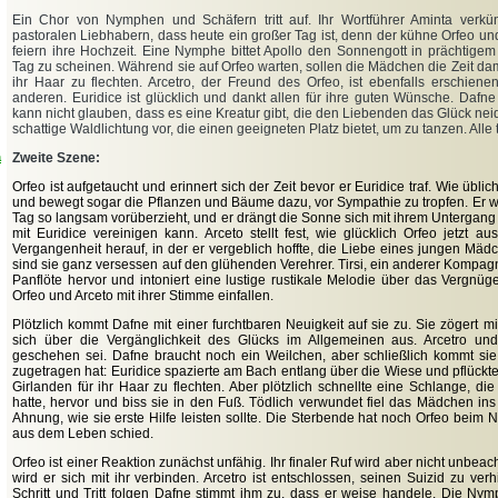
Ein Chor von Nymphen und Schäfern tritt auf. Ihr Wortführer Aminta ver
pastoralen Liebhabern, dass heute ein großer Tag ist, denn der kühne Orfeo un
feiern ihre Hochzeit. Eine Nymphe bittet Apollo den Sonnengott in prächtige
Tag zu scheinen. Während sie auf Orfeo warten, sollen die Mädchen die Zeit dam
ihr Haar zu flechten. Arcetro, der Freund des Orfeo, ist ebenfalls erschiene
anderen. Euridice ist glücklich und dankt allen für ihre guten Wünsche. Daf
kann nicht glauben, dass es eine Kreatur gibt, die den Liebenden das Glück neid
schattige Waldlichtung vor, die einen geeigneten Platz bietet, um zu tanzen. Alle 
a
Zweite Szene:
Orfeo ist aufgetaucht und erinnert sich der Zeit bevor er Euridice traf. Wie üblich
und bewegt sogar die Pflanzen und Bäume dazu, vor Sympathie zu tropfen. Er w
Tag so langsam vorüberzieht, und er drängt die Sonne sich mit ihrem Untergang 
mit Euridice vereinigen kann. Arceto stellt fest, wie glücklich Orfeo jetzt a
Vergangenheit herauf, in der er vergeblich hoffte, die Liebe eines jungen Mäd
sind sie ganz versessen auf den glühenden Verehrer. Tirsi, ein anderer Kompagn
Panflöte hervor und intoniert eine lustige rustikale Melodie über das Vergnüge
Orfeo und Arceto mit ihrer Stimme einfallen.
Plötzlich kommt Dafne mit einer furchtbaren Neuigkeit auf sie zu. Sie zögert mi
sich über die Vergänglichkeit des Glücks im Allgemeinen aus. Arcetro un
geschehen sei. Dafne braucht noch ein Weilchen, aber schließlich kommt sie
zugetragen hat: Euridice spazierte am Bach entlang über die Wiese und pflück
Girlanden für ihr Haar zu flechten. Aber plötzlich schnellte eine Schlange, di
hatte, hervor und biss sie in den Fuß. Tödlich verwundet fiel das Mädchen ins
Ahnung, wie sie erste Hilfe leisten sollte. Die Sterbende hat noch Orfeo beim 
aus dem Leben schied.
Orfeo ist einer Reaktion zunächst unfähig. Ihr finaler Ruf wird aber nicht unbeac
wird er sich mit ihr verbinden. Arcetro ist entschlossen, seinen Suizid zu ver
Schritt und Tritt folgen Dafne stimmt ihm zu, dass er weise handele. Die Ny