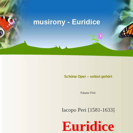
musirony - Euridice
Schöne Oper – selten gehört
Palazzo Pitti
I
acopo Peri [1581-1633]
Euridice