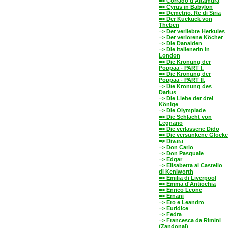
=> Corrado d'Altamura
=> Cyrus in Babylon
=> Demetrio, Re di Siria
=> Der Kuckuck von
Theben
=> Der verliebte Herkules
=> Der verlorene Köcher
=> Die Danaiden
=> Die Italienerin in
London
=> Die Krönung der
Poppäa - PART I.
=> Die Krönung der
Poppäa - PART II.
=> Die Krönung des
Darius
=> Die Liebe der drei
Könige
=> Die Olympiade
=> Die Schlacht von
Legnano
=> Die verlassene Dido
=> Die versunkene Glocke
=> Divara
=> Don Carlo
=> Don Pasquale
=> Edgar
=> Elisabetta al Castello
di Keniworth
=> Emilia di Liverpool
=> Emma d'Antiochia
=> Enrico Leone
=> Ernani
=> Ero e Leandro
=> Euridice
=> Fedra
=> Francesca da Rimini
(Zandonai)