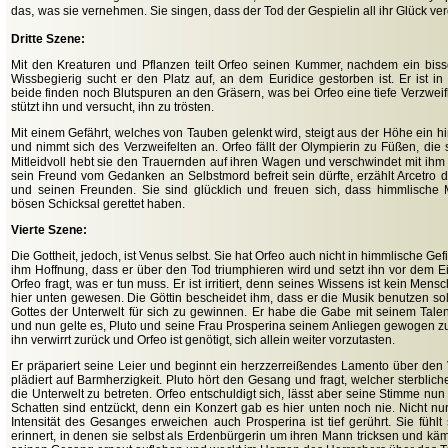
,
das
was sie vernehmen. Sie singen, dass der Tod der Gespielin all ihr Glück ve
Dritte Szene:
Mit den Kreaturen und Pflanzen teilt Orfeo seinen Kummer, nachdem ein bissc
Wissbegierig sucht er den Platz auf, an dem Euridice gestorben ist. Er ist in
beide finden noch Blutspuren an den Gräsern, was bei Orfeo eine tiefe Verzweif
stützt ihn und versucht, ihn zu trösten.
Mit einem Gefährt, welches von Tauben gelenkt wird, steigt aus der Höhe ein
und nimmt sich des Verzweifelten an. Orfeo fällt der Olympierin zu Füßen, die
Mitleidvoll hebt sie den Trauernden auf ihren Wagen und verschwindet mit ihm
sein Freund vom Gedanken an Selbstmord befreit sein dürfte, erzählt Arcetro
und seinen Freunden. Sie sind glücklich und freuen sich, dass himmlische
bösen Schicksal gerettet haben.
Vierte Szene:
Die Gottheit, jedoch, ist Venus selbst. Sie hat Orfeo auch nicht in himmlische Gefil
ihm Hoffnung, dass er über den Tod triumphieren wird und setzt ihn vor dem E
Orfeo fragt, was er tun muss. Er ist irritiert, denn seines Wissens ist kein Men
hier unten gewesen. Die Göttin bescheidet ihm, dass er die Musik benutzen so
Gottes der Unterwelt für sich zu gewinnen. Er habe die Gabe mit seinem Tale
und nun gelte es, Pluto und seine Frau Prosperina seinem Anliegen gewogen z
ihn verwirrt zurück und Orfeo ist genötigt, sich allein weiter vorzutasten.
Er präpariert seine Leier und beginnt ein herzzerreißendes Lamento über den 
plädiert auf Barmherzigkeit. Pluto hört den Gesang und fragt, welcher sterbli
die Unterwelt zu betreten. Orfeo entschuldigt sich, lässt aber seine Stimme nun
Schatten sind entzückt, denn ein Konzert gab es hier unten noch nie. Nicht nur
Intensität des Gesanges erweichen auch Prosperina ist tief gerührt. Sie fühlt 
erinnert, in denen sie selbst als Erdenbürgerin um ihren Mann tricksen und käm