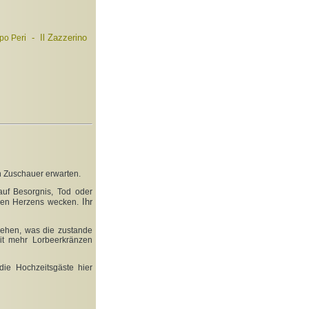
ri
-
Il Zazzerino
opo Pe
n Zuschauer erwarten.
auf Besorgnis, Tod oder
Ihr
hen Herzens wecken.
sehen, was die zustande
mit mehr Lorbeerkränzen
die Hochzeitsgäste hier