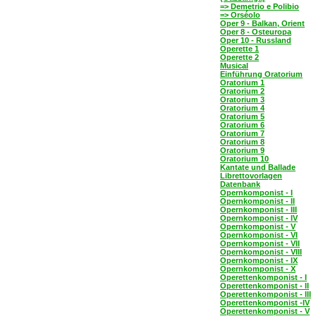
=> Demetrio e Polibio
=> Orséolo
Oper 9 - Balkan, Orient
Oper 8 - Osteuropa
Oper 10 - Russland
Operette 1
Operette 2
Musical
Einführung Oratorium
Oratorium 1
Oratorium 2
Oratorium 3
Oratorium 4
Oratorium 5
Oratorium 6
Oratorium 7
Oratorium 8
Oratorium 9
Oratorium 10
Kantate und Ballade
Librettovorlagen
Datenbank
Opernkomponist - I
Opernkomponist - II
Opernkomponist - III
Opernkomponist - IV
Opernkomponist - V
Opernkomponist - VI
Opernkomponist - VII
Opernkomponist - VIII
Opernkomponist - IX
Opernkomponist - X
Operettenkomponist - I
Operettenkomponist - II
Operettenkomponist - III
Operettenkomponist -IV
Operettenkomponist - V