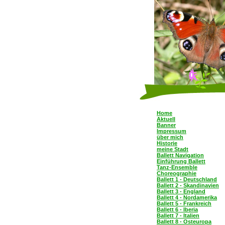
Home
Aktuell
Banner
Impressum
über mich
Historie
meine Stadt
Ballett Navigation
Einführung Ballett
Tanz-Ensemble
Choreographie
Ballett 1 - Deutschland
Ballett 2 - Skandinavien
Ballett 3 - England
Ballett 4 - Nordamerika
Ballett 5 - Frankreich
Ballett 6 - Iberia
Ballett 7 - Italien
Ballett 8 - Osteuropa