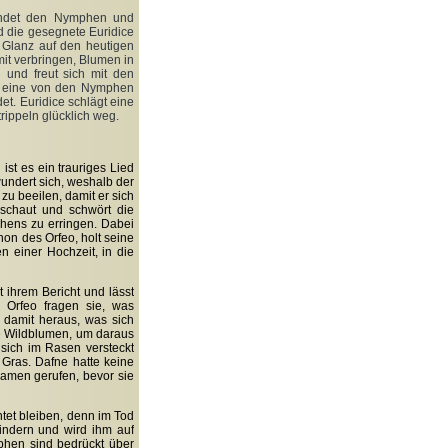
kündet den Nymphen und
d die gesegnete Euridice
m Glanz auf den heutigen
it verbringen, Blumen in
n und freut sich mit den
ne eine von den Nymphen
et. Euridice schlägt eine
trippeln glücklich weg.
 ist es ein trauriges Lied
undert sich, weshalb der
zu beeilen, damit er sich
usschaut und schwört die
chens zu erringen. Dabei
on des Orfeo, holt seine
n einer Hochzeit, in die
t ihrem Bericht und lässt
d Orfeo fragen sie, was
 damit heraus, was sich
te Wildblumen, um daraus
e sich im Rasen versteckt
 Gras. Dafne hatte keine
Namen gerufen, bevor sie
htet bleiben, denn im Tod
hindern und wird ihm auf
mphen sind bedrückt über