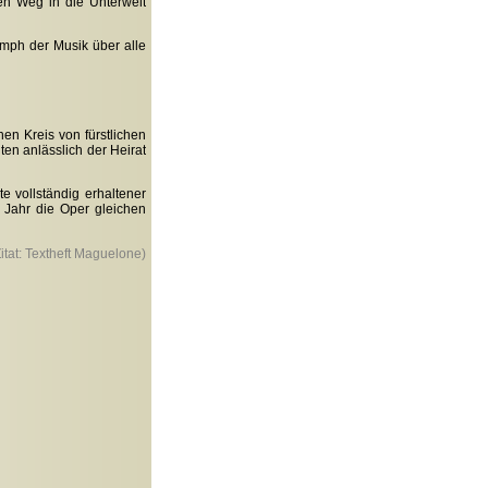
en Weg in die Unterwelt
umph der Musik über alle
en Kreis von fürstlichen
ten anlässlich der Heirat
e vollständig erhaltener
 Jahr die Oper gleichen
Zitat: Textheft Maguelone)