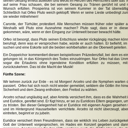
seinen Gesang erneut aufleben und weckt im Herzen des Herrschers über das T
auf seine Frau schauen, die bei seinem Gesang zu Tränen gerührt ist und 
Wunsch erfüllen. Prosperina ist von seinem Kummer in der Tat überwältigt
Schließlich hat Orfeo Pluto weich geklopft: Wenn er seine Lieste unbedingt zurü
sie wieder mitnehmen!
Caronte, der Türhüter, protestiert. Alle Menschen müssen früher oder später
Weshalb will Pluto eine Ausnahme machen? Pluto sagt, dass er in diese 
gekommen, wäre, wenn er den Eingang zur Unterwelt besser bewacht hätte.
Orfeo ist besorgt, dass Pluto seinen Entschluss wieder rückgängig machen könn
beruhigt, denn was er versprochen habe, würde er auch halten. Er befiehlt, i
suchen und eine Eskorte soll die beiden wohlbehalten an die Oberwelt geleiten.
Ein Doppelchor kommentiert diesen beispiellosen Präzedenzfall, bei dem es 
gelungen ist, in das Königreich des Todes einzudringen. Nur Orfeo hat das Unm
sogar die Erlaubnis ohne irgendeine Kondition erfüllen zu müssen, mi
zurückzukehren. Das ist die Macht der Musik!
Fünfte Szene:
Wir kehren zurück zur Erde - es ist Morgen! Arcetro und die Nymphen warten 
passiert. Orfeo hat sich noch nicht wieder gemeldet, seitdem die Göttin ihn hinwe
Sicherheit und dem Zwang enthoben, den Freitod zu wählen.
Arcetro schaut ungläubig auf, aber Aminta versichert ihm, dass es die Wahrheit 
und Euridice, gerettet sind. Er fügt hinzu, er sei zu Euridices Eltern gegangen,
zu trösten. Bei dieser Gelegenheit hat er Euridice mit eigenen Augen gesehen w
und im Hintergrund Hausarbeiten verrichtete. Arcetro ist nicht überzeugt, abe
eintreten, beginnt er zu jubeln.
Euridice versichert ihren Freundinnen, dass sie wirklich ins Leben zurückgeke
Gott der Unterwelt vorgesprochen, im Hades ein Konzert gegeben und dann