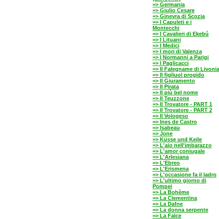
=> Germania
=> Giulio Cesare
=> Ginevra di Scozia
=> I Capuleti e i
Montecchi
=> I Cavalieri di Ekebú
=> I Lituani
=> I Medici
=> I mori di Valenza
=> I Normanni a Parigi
=> I Paglicacci
=> Il Falegname di Livoni
=> Il figliuol progido
=> Il Giuramento
=> Il Pirata
=> Il più bel nome
=> Il Teuzzone
=> Il Trovatore - PART 1
=> Il Trovatore - PART 2
=> Il Vologeso
=> Ines de Castro
=> Isabeau
=> Jone
=> Küsse und Keile
=> L'aio nell'imbarazzo
=> L'amor coniugale
=> L'Arlesiana
=> L'Ebreo
=> L'Erismena
=> L'occasione fa il ladro
=> L'ultimo giorno di
Pompei
=> La Bohème
=> La Clementina
=> La Dafne
=> La donna serpente
=> La Falce