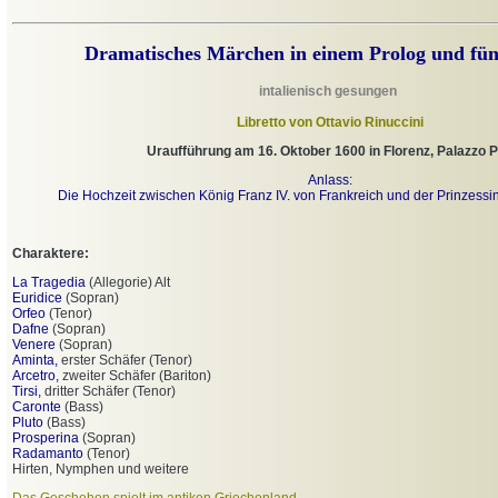
Dr
amatisches
Märchen in einem P
r
olog und
fün
intalienisch gesungen
Libretto von Ottavio Rinuccini
Uraufführung am 16. Oktober 1600 in Florenz, Palazzo Pi
Anlass:
Die Hochzeit zwischen König Franz IV. von Frankreich und der Prinzessin
Charaktere:
La Tragedia
(Allegorie) Alt
Euridice
(Sopran)
Orfeo
(Tenor)
Dafne
(Sopran)
Venere
(Sopran)
Aminta,
erster Schäfer (Tenor)
Arcetro,
zweiter Schäfer (Bariton)
Tirsi,
dritter Schäfer (Tenor)
Caronte
(Bass)
Pluto
(Bass)
Prosperina
(Sopran)
Radamanto
(Tenor)
Hirten, Nymphen und weitere