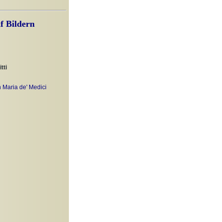
f Bildern
tti
 Maria de' Medici