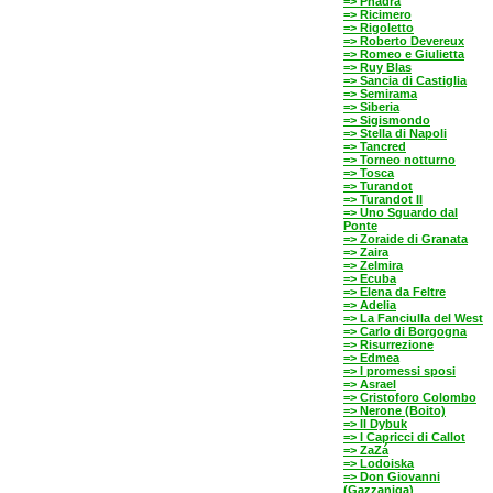
=> Phädra
=> Ricimero
=> Rigoletto
=> Roberto Devereux
=> Romeo e Giulietta
=> Ruy Blas
=> Sancia di Castiglia
=> Semirama
=> Siberia
=> Sigismondo
=> Stella di Napoli
=> Tancred
=> Torneo notturno
=> Tosca
=> Turandot
=> Turandot II
=> Uno Sguardo dal
Ponte
=> Zoraide di Granata
=> Zaira
=> Zelmira
=> Ecuba
=> Elena da Feltre
=> Adelia
=> La Fanciulla del West
=> Carlo di Borgogna
=> Risurrezione
=> Edmea
=> I promessi sposi
=> Asrael
=> Cristoforo Colombo
=> Nerone (Boito)
=> Il Dybuk
=> I Capricci di Callot
=> ZaZá
=> Lodoiska
=> Don Giovanni
(Gazzaniga)