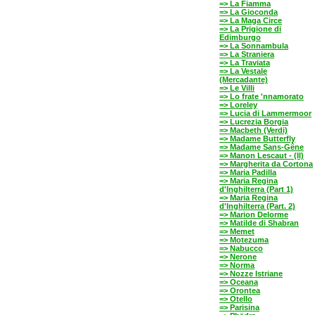
=> La Fiamma
=> La Gioconda
=> La Maga Circe
=> La Prigione di
Edimburgo
=> La Sonnambula
=> La Straniera
=> La Traviata
=> La Vestale
(Mercadante)
=> Le Villi
=> Lo frate 'nnamorato
=> Loreley
=> Lucia di Lammermoor
=> Lucrezia Borgia
=> Macbeth (Verdi)
=> Madame Butterfly
=> Madame Sans-Gêne
=> Manon Lescaut - (II)
=> Margherita da Cortona
=> Maria Padilla
=> Maria Regina
d'Inghilterra (Part 1)
=> Maria Regina
d'Inghilterra (Part. 2)
=> Marion Delorme
=> Matilde di Shabran
=> Memet
=> Motezuma
=> Nabucco
=> Nerone
=> Norma
=> Nozze Istriane
=> Oceana
=> Orontea
=> Otello
=> Parisina