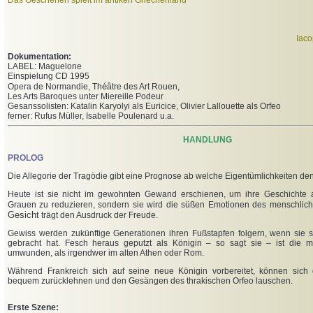
Das Geschehen spielt im antiken Griechenland
Iac
Dokumentation:
LABEL: Maguelone
Einspielung CD 1995
é
Opera de Normandie, Th
âtre des Art Rouen,
Les Arts Baroques unter Miereille Podeur
Gesanssolisten: Katalin Karyolyi als Euricice, Olivier Lallouette als Orfeo
ferner: Rufus Müller, Isabelle Poulenard u.a.
HANDLUNG
PROLOG
Die Allegorie der Tragödie gibt eine Prognose ab welche Eigentümlichkeiten de
Heute ist sie nicht im gewohnten Gewand erschienen, um ihre Geschichte 
Grauen zu reduzieren, sondern sie wird die süßen Emotionen des menschlic
Gesicht
trägt den Ausdruck der Freude.
Gewiss werden zukünftige Generationen ihren Fußstapfen folgern, wenn sie 
gebracht hat. Fesch heraus geputzt als Königin – so sagt sie – ist die 
umwunden, als irgendwer im alten Athen oder Rom.
Während Frankreich sich auf seine neue Königin vorbereitet, können sich 
bequem zurücklehnen und den Gesängen des thrakischen Orfeo lauschen.
Erste Szene: