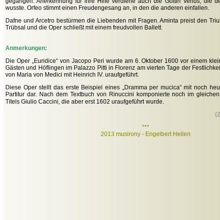
gegangen. Anerkennung für ihre Hilfe verdiene auch die Göttin Venus, die d
wusste. Orfeo stimmt
einen Freudengesang an, in den die anderen einfallen.
Dafne und Arcetro bestürmen die Liebenden mit Fragen. Aminta preist den Tri
Trübsal und die Oper schließt mit einem freudvollen Ballett.
Anmerkungen:
Die Oper
„
Euridice“
von Jacopo Peri wurde am 6. Oktober 1600 vor einem klein
Gästen und Höflingen im Palazzo Pitti in Florenz am vierten Tage der Festlichkei
von Maria von Medici mit Heinrich IV. uraufgeführt.
Diese Oper stellt das erste Beispiel eines „Dramma per mucica“ mit noch heut
Partitur dar. Nach dem Textbuch von Rinuccini komponierte noch im gleichen
hrt
Titels Giulio Caccini, die aber erst 1602 uraufgefü
wurde.
(
***
2013 musirony - Engelbert Hellen