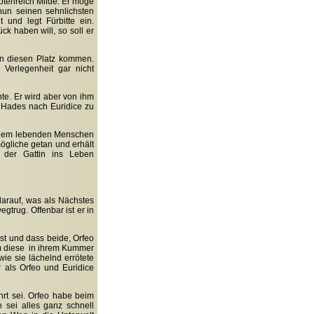
otenreich Milde. Er möge
nun seinen sehnlichsten
 und legt Fürbitte ein.
ck haben will, so soll er
 an diesen Platz kommen.
Verlegenheit gar nicht
te. Er wird aber von ihm
m Hades nach Euridice zu
einem lebenden Menschen
ögliche getan und erhält
t der Gattin ins Leben
darauf, was als Nächstes
gtrug. Offenbar ist er in
ist und dass beide, Orfeo
 um diese in ihrem Kummer
ie sie lächelnd errötete
r als Orfeo und Euridice
hrt sei. Orfeo habe beim
 sei alles ganz schnell