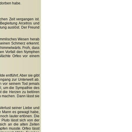
rdorben habe.
hen Zeit vergangen ist.
 Begleitung Arcetros und
lung auslöst. Der Freund
 himmlisches Wesen herab
 seinen Schmerz erkennt.
h
 himmelwärts. Fro
, dass
 den Vorfall den Nymphen
 Mächte Orfeo vor einem
de entführt. Aber sie gibt
ingang zur Unterwelt ab.
sch vor seinem Tod jemals
ll, um die Sympathie des
nt die Herzen zu betören
u machen. Dann lässt sie
Verlust seiner Liebe und
che Mann es gewagt habe,
 noch lauter ertönen. Die
 Pluto lässt sich von der
sich an die alten Zeiten
pfen musste. Orfeo lässt