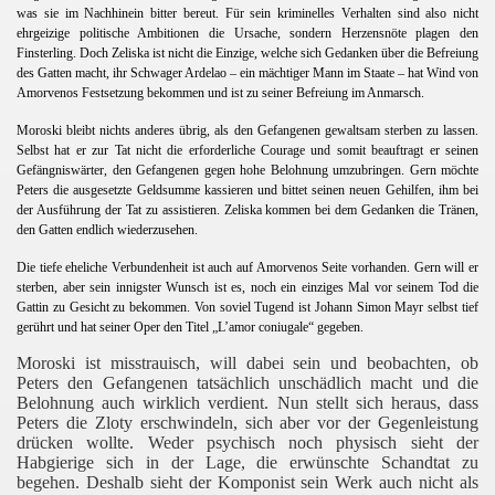
was sie im Nachhinein bitter bereut. Für sein kriminelles Verhalten sind also nicht
ehrgeizige politische Ambitionen die Ursache, sondern Herzensnöte plagen den
Finsterling. Doch Zeliska ist nicht die Einzige, welche sich Gedanken über die Befreiung
des Gatten macht, ihr Schwager Ardelao – ein mächtiger Mann im Staate – hat Wind von
Amorvenos Festsetzung bekommen und ist zu seiner Befreiung im Anmarsch.
Moroski bleibt nichts anderes übrig, als den Gefangenen gewaltsam sterben zu lassen.
Selbst hat er zur Tat nicht die erforderliche Courage und somit beauftragt er seinen
Gefängniswärter, den Gefangenen gegen hohe Belohnung umzubringen. Gern möchte
Peters die ausgesetzte Geldsumme kassieren und bittet seinen neuen Gehilfen, ihm bei
der Ausführung der Tat zu assistieren. Zeliska kommen bei dem Gedanken die Tränen,
den Gatten endlich wiederzusehen.
Die tiefe eheliche Verbundenheit ist auch auf Amorvenos Seite vorhanden. Gern will er
sterben, aber sein innigster Wunsch ist es, noch ein einziges Mal vor seinem Tod die
Gattin zu Gesicht zu bekommen. Von soviel Tugend ist Johann Simon Mayr selbst tief
gerührt und hat seiner Oper den Titel „L’amor coniugale“ gegeben.
Moroski ist misstrauisch, will dabei sein und beobachten, ob
Peters den Gefangenen tatsächlich unschädlich macht und die
Belohnung auch wirklich verdient. Nun stellt sich heraus, dass
Peters die Zloty erschwindeln, sich aber vor der Gegenleistung
drücken wollte. Weder psychisch noch physisch sieht der
Habgierige sich in der Lage, die erwünschte Schandtat zu
begehen. Deshalb sieht der Komponist sein Werk auch nicht als