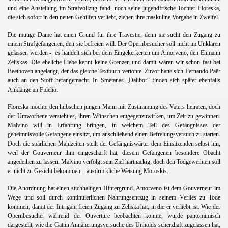
und eine Anstellung im Strafvollzug fand, noch seine jugendfrische Tochter Floreska,
die sich sofort in den neuen Gehilfen verliebt, ziehen ihre maskuline Vorgabe in Zweifel.
Die mutige Dame hat einen Grund für ihre Travestie, denn sie sucht den Zugang zu
einem Strafgefangenen, den sie befreien will. Der Opernbesucher soll nicht im Unklaren
gelassen werden -
es handelt sich bei dem Eingekerkerten um Amorveno, den Ehmann
Zeliskas. Die eheliche Liebe kennt keine Grenzen und damit wären wir schon fast bei
Beethoven angelangt, der das gleiche Textbuch vertonte. Zuvor hatte sich Fernando Paër
auch an den Stoff herangemacht. In Smetanas „Dalibor“ finden sich später ebenfalls
Anklänge an Fidelio.
Floreska möchte den hübschen jungen Mann mit Zustimmung des Vaters heiraten, doch
der Umworbene versteht es, ihren Wünschen entgegenzuwirken, um Zeit zu gewinnen.
Malvino will in Erfahrung bringen, in welchem Teil des Gefängnisses der
geheimnisvolle Gefangene einsitzt, um anschließend einen Befreiungsversuch zu starten.
Doch die spärlichen Mahlzeiten stellt der Gefängniswärter dem Einsitzenden selbst hin,
weil der Gouverneur ihm eingeschärft hat, diesem Gefangenen besondere Obacht
angedeihen zu lassen. Malvino verfolgt sein Ziel hartnäckig, doch den Todgeweihten soll
er nicht zu Gesicht bekommen – ausdrückliche Weisung Moroskis.
Die Anordnung hat einen stichhaltigen Hintergrund. Amorveno ist dem Gouverneur im
Wege und soll durch kontinuierlichen Nahrungsentzug in seinem Verlies zu Tode
kommen, damit der Intrigant freien Zugang zu Zeliska hat, in die er verliebt ist. Wie der
Opernbesucher während der Ouvertüre beobachten konnte, wurde pantomimisch
dargestellt, wie die Gattin Annäherungsversuche des Unholds scherzhaft zugelassen hat,