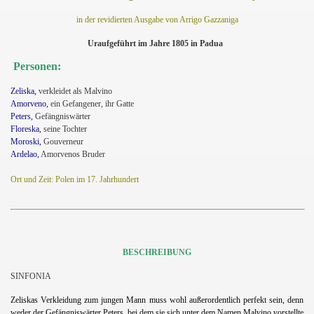
in der revidierten Ausgabe von Arrigo Gazzaniga
Uraufgeführt im Jahre 1805 in Padua
Personen:
Zeliska,
verkleidet als Malvino
Amorveno,
ein Gefangener, ihr Gatte
Peters,
Gefängniswärter
Floreska,
seine Tochter
Moroski,
Gouverneur
Ardelao,
Amorvenos Bruder
Ort und Zeit: Polen im 17. Jahrhundert
BESCHREIBUNG
SINFONIA
Zeliskas Verkleidung zum jungen Mann muss wohl außerordentlich perfekt sein, denn
weder der Gefängniswärter Peters, bei dem sie sich unter dem Namen Malvino vorstellte