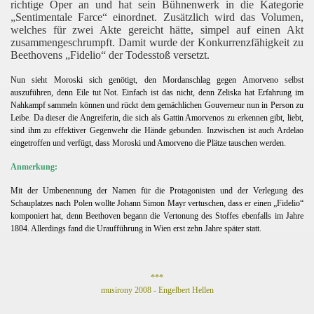
richtige Oper an und hat sein Bühnenwerk in die Kategorie
„Sentimentale Farce“ einordnet. Zusätzlich wird das Volumen,
welches für zwei Akte gereicht hätte, simpel auf einen Akt
zusammengeschrumpft. Damit wurde der Konkurrenzfähigkeit zu
Beethovens „Fidelio“ der Todesstoß versetzt.
Nun sieht Moroski sich genötigt, den Mordanschlag gegen Amorveno selbst
auszuführen, denn Eile tut Not. Einfach ist das nicht, denn Zeliska hat Erfahrung im
Nahkampf sammeln können und rückt dem gemächlichen Gouverneur nun in Person zu
Leibe. Da dieser die Angreiferin, die sich als Gattin Amorvenos zu erkennen gibt, liebt,
sind ihm zu effektiver Gegenwehr die Hände gebunden. Inzwischen ist auch Ardelao
eingetroffen und verfügt, dass Moroski und Amorveno die Plätze tauschen werden.
Anmerkung:
Mit der Umbenennung der Namen für die Protagonisten und der Verlegung des
Schauplatzes nach Polen wollte Johann Simon Mayr vertuschen, dass er einen „Fidelio“
komponiert hat, denn Beethoven begann die Vertonung des Stoffes ebenfalls im Jahre
1804. Allerdings fand die Uraufführung in Wien erst zehn Jahre später statt.
***
musirony 2008 - Engelbert Hellen