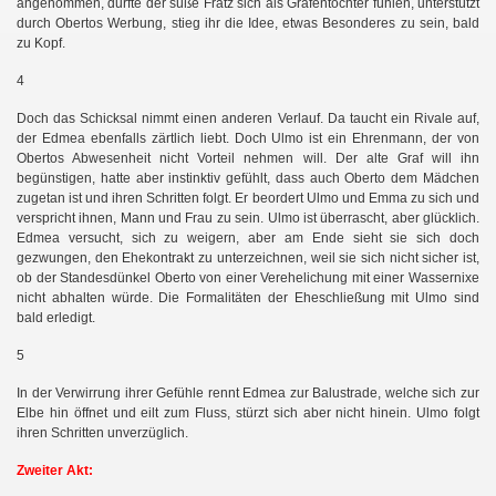
angenommen, durfte der süße Fratz sich als Grafentochter fühlen, unterstützt
durch Obertos Werbung, stieg ihr die Idee, etwas Besonderes zu sein, bald
zu Kopf.
4
Doch das Schicksal nimmt einen anderen Verlauf. Da taucht ein Rivale auf,
der Edmea ebenfalls zärtlich liebt. Doch Ulmo ist ein Ehrenmann, der von
Obertos Abwesenheit nicht Vorteil nehmen will. Der alte Graf will ihn
begünstigen, hatte aber instinktiv gefühlt, dass auch Oberto dem Mädchen
zugetan ist und ihren Schritten folgt. Er beordert Ulmo und Emma zu sich und
verspricht ihnen, Mann und Frau zu sein. Ulmo ist überrascht, aber glücklich.
Edmea versucht, sich zu weigern, aber am Ende sieht sie sich doch
gezwungen, den Ehekontrakt zu unterzeichnen, weil sie sich nicht sicher ist,
ob der Standesdünkel Oberto von einer Verehelichung mit einer Wassernixe
nicht abhalten würde. Die Formalitäten der Eheschließung mit Ulmo sind
bald erledigt.
5
In der Verwirrung ihrer Gefühle rennt Edmea zur Balustrade, welche sich zur
Elbe hin öffnet und eilt zum Fluss, stürzt sich aber nicht hinein. Ulmo folgt
ihren Schritten unverzüglich.
Zweiter Akt: