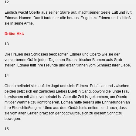
12
Endlich wacht Oberto aus seiner Starre auf, macht seiner Seele Luft und ruft
 I.
Edmeas Namen. Damit fordert er alle heraus. Er geht zu Edmea und schließt
sie in seine Arme.
 II.
Dritter Akt:
13
Die Frauen des Schlosses beobachten Edmea und Oberto wie sie der
verstorbenen Gräfin jeden Tag einen Strauss frischer Blumen aufs Grab
stellen. Edmea trifft ihre Freunde und erzählt ihnen vom Schmerz ihrer Liebe.
14
Oberto befindet sich auf der Jagd und sieht Edmea. Er hält an und zwischen
beiden setzt sich ein zärtliches Liebes Duett in Gang, obwohl die junge Frau
inzwischen mit Ulmo verheiratet ist. Aber die Zeit ist gekommen, um Oberto
mit der Wahrheit zu konfrontieren. Edmea hatte bereits alle Erinnerungen an
ihre Eheschließung mit Ulmo aus dem Gedächtnis entfernt und auch, dass
sie vom alten Grafen praktisch genötigt wurde, sich zu diesem Schritt zu
bewegen.
15