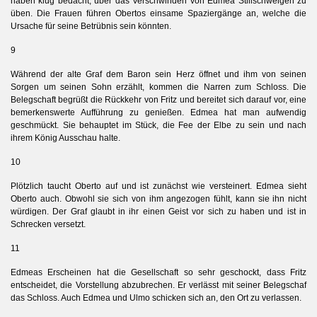
haben klug bedacht, über das Verschwinden von Edmea Stillschweigen zu
üben. Die Frauen führen Obertos einsame Spaziergänge an, welche die
Ursache für seine Betrübnis sein könnten.
9
Während der alte Graf dem Baron sein Herz öffnet und ihm von seinen
Sorgen um seinen Sohn erzählt, kommen die Narren zum Schloss. Die
Belegschaft begrüßt die Rückkehr von Fritz und bereitet sich darauf vor, eine
bemerkenswerte Aufführung zu genießen. Edmea hat man aufwendig
geschmückt. Sie behauptet im Stück, die Fee der Elbe zu sein und nach
ihrem König Ausschau halte.
10
Plötzlich taucht Oberto auf und ist zunächst wie versteinert. Edmea sieht
Oberto auch. Obwohl sie sich von ihm angezogen fühlt, kann sie ihn nicht
würdigen. Der Graf glaubt in ihr einen Geist vor sich zu haben und ist in
Schrecken versetzt.
11
Edmeas Erscheinen hat die Gesellschaft so sehr geschockt, dass Fritz
entscheidet, die Vorstellung abzubrechen. Er verlässt mit seiner Belegschaf
das Schloss. Auch Edmea und Ulmo schicken sich an, den Ort zu verlassen.