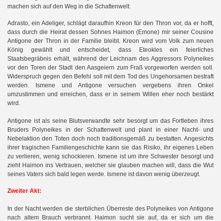
machen sich auf den Weg in die Schattenwelt.
Adrasto, ein Adeliger, schlägt daraufhin Kreon für den Thron vor, da er hofft,
dass durch die Heirat dessen Sohnes Haimon (Emone) mir seiner Cousine
Antigone der Thron in der Familie bleibt. Kreon wird vom Volk zum neuen
König gewählt und entscheidet, dass Eteokles ein feierliches
Staatsbegräbnis erhält, während der Leichnam des Aggressors Polyneikes
vor den Toren der Stadt den Aasgeiern zum Fraß vorgeworfen werden soll.
Widerspruch gegen den Befehl soll mit dem Tod des Ungehorsamen bestraft
werden. Ismene und Antigone versuchen vergebens ihren Onkel
umzustimmen und erreichen, dass er in seinem Willen eher noch bestärkt
wird.
Antigone ist als seine Blutsverwandte sehr besorgt um das Fortleben ihres
Bruders Polyneikes in der Schattenwelt und plant in einer Nacht- und
Nebelaktion den Toten doch noch traditionsgemäß zu bestatten. Angesichts
ihrer tragischen Familiengeschichte kann sie das Risiko, ihr eigenes Leben
zu verlieren, wenig schockieren. Ismene ist um ihre Schwester besorgt und
zieht Haimon ins Vertrauen, welcher sie glauben machen will, dass die Wut
seines Vaters sich bald legen werde. Ismene ist davon wenig überzeugt.
Zweiter Akt:
In der Nacht werden die sterblichen Überreste des Polyneikes von Antigone
nach altem Brauch verbrannt. Haimon sucht sie auf, da er sich um die