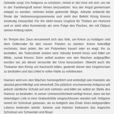
Geliebte sorgt. Um Antigona zu schützen, nimmt er die Urne mit sich, um sie
in der Familiengruft seiner Ahnen beizusetzen. Aus der Angst gemeinsam
ertappt zu werden, nehmen beide getrennte Wege. Adrasto entdeckt die
Reste der Verbrennungszeremonie und sieht den Befehl König Kreons
eindeutig missachtet. Für ihn steht neues Unglück für Theben am Horizont
und er sieht alles Kommende als eine Folge des Fluches, der mit Ödipus
seinen Anfang nahm.
Im Tempel des Zeus versammelt sich das Volk, um Kreon zu huldigen und
dem Göttervater für den neuen Frieden zu danken. Kreon bekräftigt
nochmals, dass jeden, der um Polyneikes trauert oder es wagt, ihn zu
bestatten, die Todesstrafe ereilen wird. Adrasto kommt hinzu und bittet um
Milde, zumal Kreons Sohn selbst soeben von den Wachen aufgegriffen
worden sei, als dieser versuchte die Urne beizusetzen. Obwohl auch die
Thebaner den König um Nachsicht bitten, gedenkt dieser den Ungehorsam
zu bestrafen und das Urteil in voller Härte zu vollstrecken.
Haimon wird von den Wachen hereingeführt und verteidigt sein Handeln als
absolut gerechtfertigt und ehrenhaft. Die plötzlich erscheinende Antigona will
jedoch sämtliche Schuld auf sich nehmen und bittet sie selbst an Stelle des
Haimon zu bestrafen. In seiner Unmenschlichkeit verfügt Kreon, dass sie bei
lebendigen Leib in eine Grabeshöhle eingeschlossen werden soll. Antigone
nimmt ihr Schicksal gelassen, da es lediglich das Ende ihres leidgeprüften
Lebens bedeuten würde. Ismene und Haimon betrauern das tragische
Schicksal von Schwester und Braut.