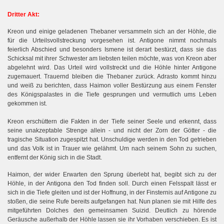
Dritter Akt:
Kreon und einige geladenen Thebaner versammeln sich an der Höhle, die
für die Urteilsvollstreckung vorgesehen ist. Antigone nimmt nochmals
feierlich Abschied und besonders Ismene ist derart bestürzt, dass sie das
Schicksal mit ihrer Schwester am liebsten teilen möchte, was von Kreon aber
abgelehnt wird. Das Urteil wird vollstreckt und die Höhle hinter Antigone
zugemauert. Trauernd bleiben die Thebaner zurück. Adrasto kommt hinzu
und weiß zu berichten, dass Haimon voller Bestürzung aus einem Fenster
des Königspalastes in die Tiefe gesprungen und vermutlich ums Leben
gekommen ist.
Kreon erschüttern die Fakten in der Tiefe seiner Seele und erkennt, dass
seine unakzeptable Strenge allein - und nicht der Zorn der Götter - die
tragische Situation zugespitzt hat. Unschuldige werden in den Tod getrieben
und das Volk ist in Trauer wie gelähmt. Um nach seinem Sohn zu suchen,
entfernt der König sich in die Stadt.
Haimon, der wider Erwarten den Sprung überlebt hat, begibt sich zu der
Höhle, in der Antigona den Tod finden soll. Durch einen Felsspalt lässt er
sich in die Tiefe gleiten und ist der Hoffnung, in der Finsternis auf Antigone zu
stoßen, die seine Rufe bereits aufgefangen hat. Nun planen sie mit Hilfe des
mitgeführten Dolches den gemeinsamen Suizid. Deutlich zu hörende
Geräusche außerhalb der Höhle lassen sie ihr Vorhaben verschieben. Es ist