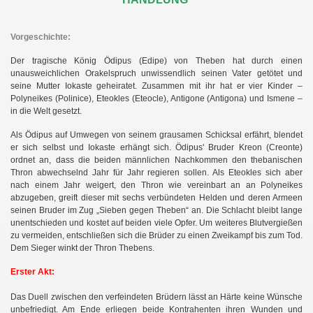
Vorgeschichte:
Der tragische König Ödipus (Edipe) von Theben hat durch einen
unausweichlichen Orakelspruch unwissendlich seinen Vater getötet und
seine Mutter Iokaste geheiratet. Zusammen mit ihr hat er vier Kinder –
Polyneikes (Polinice), Eteokles (Eteocle), Antigone (Antigona) und Ismene –
in die Welt gesetzt.
Als Ödipus auf Umwegen von seinem grausamen Schicksal erfährt, blendet
er sich selbst und Iokaste erhängt sich. Ödipus' Bruder Kreon (Creonte)
ordnet an, dass die beiden männlichen Nachkommen den thebanischen
Thron abwechselnd Jahr für Jahr regieren sollen. Als Eteokles sich aber
nach einem Jahr weigert, den Thron wie vereinbart an an Polyneikes
abzugeben, greift dieser mit sechs verbündeten Helden und deren Armeen
seinen Bruder im Zug „Sieben gegen Theben“ an. Die Schlacht bleibt lange
unentschieden und kostet auf beiden viele Opfer. Um weiteres Blutvergießen
zu vermeiden, entschließen sich die Brüder zu einen Zweikampf bis zum Tod.
Dem Sieger winkt der Thron Thebens.
Erster Akt:
Das Duell zwischen den verfeindeten Brüdern lässt an Härte keine Wünsche
unbefriedigt. Am Ende erliegen beide Kontrahenten ihren Wunden und