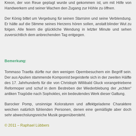
Kreon, der von Reue geplagt wurde und gekommen ist, um mit Hilfe von
Handwerkern und seiner Wachen den Zugang zur Höhle zu öffnen.
 I.
Der König bittet um Vergebung für seinen Starrsinn und seine Verblendung.
Er hätte auf die Stimme seines Herzens hören sollen, anstatt blinder Wut zu
 II.
folgen. Alle feiern die glückliche Wendung in letzter Minute und sehen
zuversichtlich dem anbrechenden Tag entgegen.
Bemerkung:
Tommaso Traetta dürfte nur den wenigen Opernbesuchern ein Begriff sein.
Der aus Apulien stammende Komponist begeisterte sich in der zweiten Hälfte
des 17. Jahrhunderts für die von Christoph Willibald Gluck vorangetriebene
Reformoper und schuf in dem Bestreben der Wiederblebung der „echten“
antiken Tragödie nach Sophokles, ein bedeutendes Werk dieser Gattung.
Barocker Pomp, unsinnige Koloraturen und affektgeladene Charaktere
weichen natürlich fühlenden Personen, denen eine gemäßigte aber doch
sehr abwechslungsreiche Musik gegenübersteht.
© 2011 – Raphael Lübbers