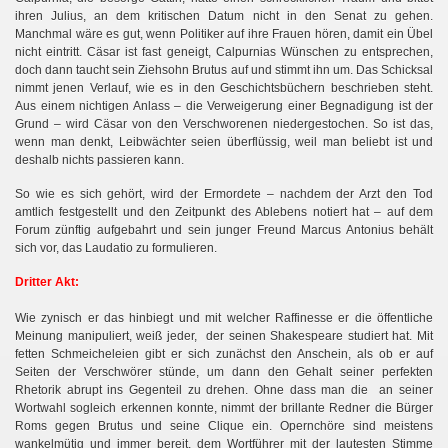
ihren Julius, an dem kritischen Datum nicht in den Senat zu gehen.
Manchmal wäre es gut, wenn Politiker auf ihre Frauen hören, damit ein Übel
nicht eintritt. Cäsar ist fast geneigt, Calpurnias Wünschen zu entsprechen,
doch dann taucht sein Ziehsohn Brutus auf und stimmt ihn um. Das Schicksal
nimmt jenen Verlauf, wie es in den Geschichtsbüchern beschrieben steht.
Aus einem nichtigen Anlass – die Verweigerung einer Begnadigung ist der
Grund – wird Cäsar von den Verschworenen niedergestochen. So ist das,
wenn man denkt, Leibwächter seien überflüssig, weil man beliebt ist und
deshalb nichts passieren kann.
So wie es sich gehört, wird der Ermordete – nachdem der Arzt den Tod
amtlich festgestellt und den Zeitpunkt des Ablebens notiert hat – auf dem
Forum zünftig aufgebahrt und sein junger Freund Marcus Antonius behält
sich vor, das Laudatio zu formulieren.
Dritter Akt:
Wie zynisch er das hinbiegt und mit welcher Raffinesse er die öffentliche
Meinung manipuliert, weiß jeder,
der seinen Shakespeare studiert hat. Mit
fetten Schmeicheleien gibt er sich zunächst den Anschein, als ob er auf
Seiten der Verschwörer stünde, um dann den Gehalt seiner perfekten
Rhetorik abrupt ins Gegenteil zu drehen. Ohne dass man die an seiner
Wortwahl sogleich erkennen konnte, nimmt der brillante Redner die Bürger
Roms gegen Brutus und seine Clique ein. Opernchöre sind meistens
wankelmütig und immer bereit, dem Wortführer mit der lautesten Stimme