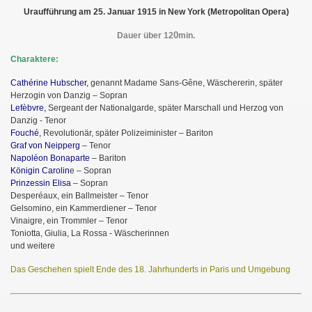
Uraufführung am 25. Januar 1915 in New York (Metropolitan Opera)
0
Dauer über 12
min.
Charaktere:
Cathérine Hubscher,
genannt Madame Sans-Gêne, Wäschererin, später
Herzogin von Danzig – Sopran
Lefèbvre,
Sergeant der Nationalgarde, später Marschall und Herzog von
Danzig - Tenor
Fouché,
Revolutionär, später Polizeiminister – Bariton
Graf von Neipperg
– Tenor
Napoléon Bonaparte
– Bariton
Königin Carolin
e – Sopran
Prinzessin Elisa
– Sopran
Desperéaux, ein Ballmeister – Tenor
Gelsomino, ein Kammerdiener – Tenor
Vinaigre, ein Trommler – Tenor
Toniotta, Giulia, La Rossa - Wäscherinnen
und weitere
Das Geschehen spielt Ende des 18. Jahrhunderts in Paris und Umgebung