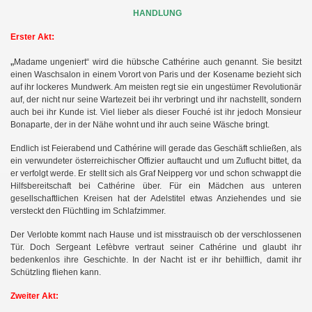
HANDLUNG
:
Erster Akt
„
Madame ungeniert“ wird die hübsche Cathérine auch genannt. Sie besitzt
einen Waschsalon in einem Vorort von Paris und
der Kosename bezieht sich
auf ihr lockeres Mundwerk. Am meisten regt sie ein ungestümer Revolutionär
auf, der nicht nur seine Wartezeit bei ihr verbringt und ihr nachstellt, sondern
auch bei ihr Kunde ist. Viel lieber als dieser Fouché ist ihr jedoch Monsieur
Bonaparte, der in der Nähe wohnt und ihr auch seine Wäsche bringt.
Endlich ist Feierabend und Cathérine will gerade das Geschäft schließen, als
ein verwundeter österreichischer Offizier auftaucht und um Zuflucht bittet, da
er verfolgt werde. Er stellt sich als Graf Neipperg vor und schon schwappt die
Hilfsbereitschaft bei Cathérine über. Für ein Mädchen aus unteren
gesellschaftlichen Kreisen hat der Adelstitel etwas Anziehendes und sie
versteckt den Flüchtling im Schlafzimmer.
Der Verlobte kommt nach Hause und ist misstrauisch ob der verschlossenen
Tür. Doch Sergeant Lefèbvre vertraut seiner Cathérine und glaubt ihr
bedenkenlos ihre Geschichte. In der Nacht ist er ihr behilflich, damit ihr
Schützling fliehen kann.
Zweiter Akt: