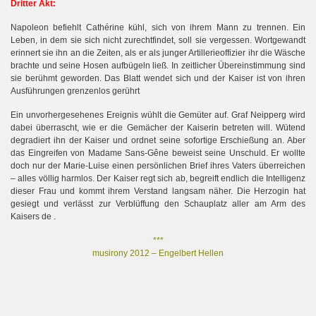
Dritter Akt:
Napoleon befiehlt Cathérine kühl, sich von ihrem Mann zu trennen. Ein
Leben, in dem sie sich nicht zurechtfindet, soll sie vergessen. Wortgewandt
erinnert sie ihn an die Zeiten, als er als junger Artillerieoffizier ihr die Wäsche
brachte und seine Hosen aufbügeln ließ. In zeitlicher Übereinstimmung sind
sie berühmt geworden. Das Blatt wendet sich und der Kaiser ist von ihren
Ausführungen grenzenlos gerührt
Ein unvorhergesehenes Ereignis wühlt die Gemüter auf. Graf Neipperg wird
dabei überrascht, wie er die Gemächer der Kaiserin betreten will. Wütend
degradiert ihn der Kaiser und ordnet seine sofortige Erschießung an. Aber
das Eingreifen von Madame Sans-Gêne beweist seine Unschuld. Er wollte
doch nur der Marie-Luise einen persönlichen Brief ihres Vaters überreichen
– alles völlig harmlos. Der Kaiser regt sich ab, begreift endlich die Intelligenz
dieser Frau und kommt ihrem Verstand langsam näher. Die Herzogin hat
gesiegt und verlässt zur Verblüffung den Schauplatz aller am Arm des
Kaisers de .
***
musirony 2012 – Engelbert Hellen