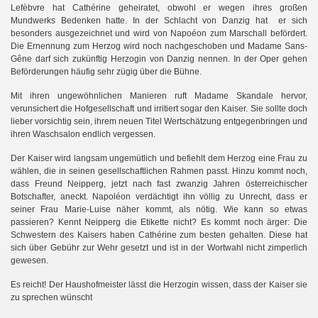
Lefèbvre hat Cathérine geheiratet, obwohl er wegen ihres großen
Mundwerks Bedenken hatte. In der Schlacht von Danzig hat er sich
besonders ausgezeichnet und wird von Napoéon zum Marschall befördert.
Die Ernennung zum Herzog wird noch nachgeschoben und Madame Sans-
Gêne darf sich zukünftig Herzogin von Danzig nennen. In der Oper gehen
Beförderungen häufig sehr zügig über die Bühne.
Mit ihren ungewöhnlichen Manieren ruft Madame Skandale hervor,
verunsichert die Hofgesellschaft und irritiert sogar den Kaiser. Sie sollte doch
lieber vorsichtig sein, ihrem neuen Titel Wertschätzung entgegenbringen und
ihren Waschsalon endlich vergessen.
Der Kaiser wird langsam ungemütlich und befiehlt dem Herzog eine Frau zu
wählen, die in seinen gesellschaftlichen Rahmen passt. Hinzu kommt noch,
dass Freund Neipperg, jetzt nach fast zwanzig Jahren österreichischer
Botschafter, aneckt. Napoléon verdächtigt ihn völlig zu Unrecht, dass er
seiner Frau Marie-Luise näher kommt, als nötig. Wie kann so etwas
passieren? Kennt Neipperg die Etikette nicht? Es kommt noch ärger: Die
Schwestern des Kaisers haben Cathérine zum besten gehalten. Diese hat
sich über Gebühr zur Wehr gesetzt und ist in der Wortwahl nicht zimperlich
gewesen.
Es reicht! Der Haushofmeister lässt die Herzogin wissen, dass der Kaiser sie
zu sprechen wünscht