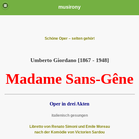
musirony
Schöne Oper – selten gehör
t
Umberto Giord
ano
[1867 - 1948]
Ma
d
ame Sans-Gêne
Oper in drei Akten
italienisch gesungen
Libretto von Renato Simoni und Emile Moreau
nach der Komödie von Victorien Sardou