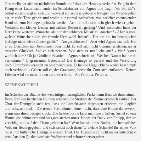
Orombello hat sich zu nächtlicher Stunde im Palast des Herzogs verlaufen. Er geht dem
Klang einer Laute nach, landet im Schlafzimmer von Agnes und fragt: „Wo bin ich“?.
Sofort entschuldigt er sich und verweist auf seine angeborene Neugier. Im Vorübergehen
hat er süße Töne gehört und wollte nur einmal nachsehen, von welcher entzückenden
Hand sie zum Erklingen gebracht werden. Ach, er soll doch nicht gleich wieder gehen.
Vielleicht ein kleiner Becher mit süßem Rebensaft gefällig? Und ansonsten hatte der
Herr keine weiteren Wünsche, als nur der lieblichen Musik zu lauschen? - Aber Agnes,
welche Wünsche sollte der fremde Herr wohl haben? - Hat sie ihn im herzoglichen
Gefolge nicht leise stöhnen gehört? - Ausgeschlossen! - Jetzt wird Agnes sachlich. Hat
er ihr Briefchen nun bekommen oder nicht. Er soll sich nicht dümmer anstellen, als er
aussieht. Glücklich Soll er sich nennen. Wie sieht es mit Liebe aus? - Weiß Agnes
wirklich alles? Oh ja, Göttliche Beatrice. - Agnes schreit auf! Welchen Namen hat sie da
vernommen? O grausames Geheimnis! Die Blamage ist perfekt und die Verstörung
auch. Orombello versucht zu beschwichtigen. Er hat die Unglückliche weder beschimpft
noch verhöhnt. - Gehen soll er, der Grausame, bevor ihr Zorn sich entflammt. Keinen
Frieden wird sie mehr finden auf dieser Erde. - Ah Perdona, Perdona….
SZENENWECHSEL
Im Schatten der Bäume des weitläufigen herzoglichen Parks kann Beatrice durchatmen.
Beim Duft der herrlichen Blumen scheinen die Strahlen der Sonne erheblich sanfter. Der
Chor der Damigelle stellt fest, dass ihr Lächeln auch diejenigen erheitert, die kläglich
und schwach sind. - Die treuen Freundinnen ahnen nicht, dass eine Blume dahinwelkt,
wenn man ihren Stängel knickt. Die heitere Sonne kann nicht mehr helfen. Sie ist so eine
Blume, die dahinsiecht und langsam sterben muss. Ist das der Dank von Philipp, den sie
verteidigt und auf den Thron gehoben hat? Wem hat sie ihren Boden, ihr heimatliches
Volk zur Beute gegeben, und sich selbst noch dazu? O welche Schande! Ihr armes Volk
muss nun büßen.Die Damigelle wissen Trost. Die Tugend wird nicht immer unterdrückt
sein. Aus den Qualen wird sie friedlicher und schöner hervorgehen.