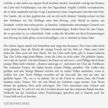
verleiht, er aber lieber aus eigener Kraft leuchten möchte. Zusätzlich verfolgt ihn Beatrice
mit Liebe und Vorhaltungen, was ihm den Tagesablauf vergällt. Gefühle vorzutäuschen,
die er nicht empfindet und das ewige Lamentieren seiner Angetrauten sind ihm eine Pein.
Der Länder, die sie ihm gegeben hat, soll sie sich nicht rühmen! Ständig rechnet sie ihm
ihre Wohltaten vor. Die Höflinge raten dem Herzog, seine Macht zu nutzen, um
Zustände, welche ihm nicht passen, zu beenden. Andauerndes missmutiges Gebaren von
seiner Seite könnten ihr loyales Verhalten beeinträchtigen. Kühne Worte für eine Clique,
die es gewohnt ist, zu schmeicheln. Oder wollen die Heuchler mit ihren Ermunterungen
dem Herzog ein Alibi geben, zu bewerkstelligen, was er ohnehin im Sinne führt.
Die schöne Agnes macht sich bemerkbar und singt eine Romanze. Die Leute sollen doch
nicht glauben, dass die Macht die einzige Freude auf der Welt sei. Ohne zarte Liebe
leidet das Herz auch auf dem Thron. Wo die Liebe nicht lacht, gibt es keinen heiteren
Tag. Das Leben trägt keine Blüten, wenn die Liebe sie nicht nährt. Die göttliche Agnes,
wie wahr sie spricht. Seit dem Beatrice im Hause ist und nervt, wird Philipp durch keine
einzige Blüte mehr erheitert. „Beatrice untersagt es“, informiert der Chor das Publikum.
Die schönsten Frauen, die Italien besitzt, könnte Philipp genießen. Alle wollen ihm
gefallen und eine Menge Blumen würden sich zu seinen Füßen ausbreiten, wenn er
endlich frei wäre. Doch Philipp verzichtet auf die Auswahl. Ihn reizt nur eine, die
göttliche Agnes. Oh, wie er sie anbetet.
Sie ist der Friede in seinem Zorn, die Freude
inmitten seiner Tränen. Wie viel sein Mund der Geliebten sagen könnte. Sein Thron
könnte ihr goldenes Herz nicht aufwiegen. Der Chor unterstützt seine Gelüste und
wiegelt ihn auf. Er soll sich von der List leiten lassen und die verhassten Bande brechen.
Vielleicht hat das Schicksal schon Vorkehrungen getroffen und er braucht nach der
Gunst bloß noch zu haschen.
SZENENWECHSEL