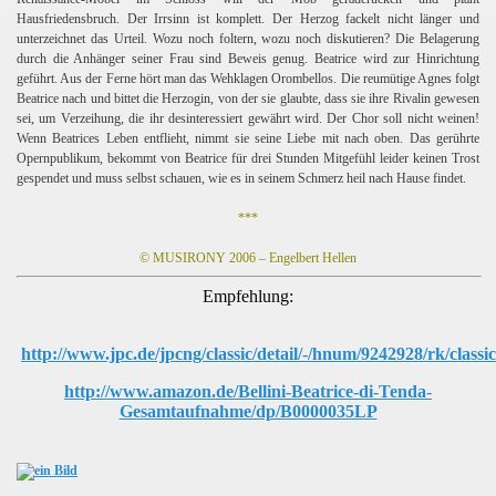
Hausfriedensbruch. Der Irrsinn ist komplett. Der Herzog fackelt nicht länger und
unterzeichnet das Urteil. Wozu noch foltern, wozu noch diskutieren? Die Belagerung
durch die Anhänger seiner Frau sind Beweis genug. Beatrice wird zur Hinrichtung
geführt. Aus der Ferne hört man das Wehklagen Orombellos. Die reumütige Agnes folgt
Beatrice nach und bittet die Herzogin, von der sie glaubte, dass sie ihre Rivalin gewesen
orth
sei, um Verzeihung, die ihr desinteressiert gewährt wird. Der Chor soll nicht weinen!
Wenn Beatrices Leben entflieht, nimmt sie seine Liebe mit nach oben. Das gerührte
Opernpublikum, bekommt von Beatrice für drei Stunden Mitgefühl leider keinen Trost
gespendet und muss selbst schauen, wie es in seinem Schmerz heil nach Hause findet.
***
© MUSIRONY 2006 – Engelbert Hellen
Empfehlung:
http://www.jpc.de/jpcng/classic/detail/-/hnum/9242928/rk/classic/
http://www.amazon.de/Bellini-Beatrice-di-Tenda-
Gesamtaufnahme/dp/B0000035LP
)