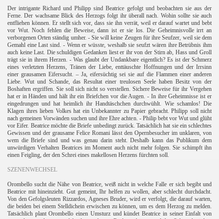
Der intrigante Richard und Philipp sind Beatrice gefolgt und beobachten sie aus der
Ferne. Der wachsame Blick des Herzogs folgt ihr überall nach. Wohin sollte sie auch
entfliehen können. Er stellt sich vor, dass sie ihn verrät, weil er darauf wartet und bebt
vor Wut. Noch fehlen die Beweise, dann ist er sie los. Die Geheimnisvolle irrt an
verborgenen Orten ständig umher. - Sie will keine Zeugen für ihre Seufzer, weil sie dem
Gemahl eine Last sind. - Wenn er wüsste, weshalb sie seufzt wären ihre Betrübnis ihm
auch keine Last. Die schuldigen Gedanken liest er ihr von der Stirn ab, Hass und Groll
trägt sie in ihrem Herzen. - Was glaubt der Undankbare eigentlich? Es ist der Schmerz
eines verletzten Herzens, Tränen der Liebe, enttäuschte Hoffnungen und der Irrsinn
einer grausamen Eifersucht. – Ja, eifersüchtig sei sie auf die Flammen einer anderen
Liebe. Wut und Schande, das Resultat einer treulosen Seele haben Besitz von der
Boshaften ergriffen. Sie soll sich nicht so verstellen. Sichere Beweise für ihr Vergehen
hat er in Händen und hält ihr ein Briefchen vor die Augen. - In ihre Geheimnisse ist er
eingedrungen und hat heimlich ihr Handtäschchen durchwühlt. Wie schamlos! Die
Klagen ihres lieben Volkes hat ein Unbekannter zu Papier gebracht. Philipp soll nicht
nach gemeinen Vorwänden suchen und ihre Ehre achten. - Philip bebt vor Wut und glüht
vor Eifer. Beatrice möchte die Briefe unbedingt zurück. Tatsächlich hat sie ein schlechtes
Gewissen und der grausame Felice Romani lässt den Opernbesucher im unklaren, von
wem die Briefe sind und was genau darin steht. Deshalb kann das Publikum dem
unwürdigen Verhalten Beatrices im Moment auch nicht mehr folgen. Sie schimpft ihn
einen Feigling, der den Schrei eines makellosen Herzens fürchten soll.
SZENENWECHSEL
Orombello sucht die Nähe von Beatrice, weiß nicht in welche Falle er sich begibt und
Beatrice mit hineinzieht. Gut gemeint, Ihr helfen zu wollen, aber schlecht durchdacht.
Von den Gefolgsleuten Rizzardos, Agneses Bruder, wird er verfolgt, die darauf warten,
die beiden bei einem Stelldichein erwischen zu können, um es dem Herzog zu melden.
Tatsächlich plant Orombello einen Umsturz und kündet Beatrice in seiner Einfalt von