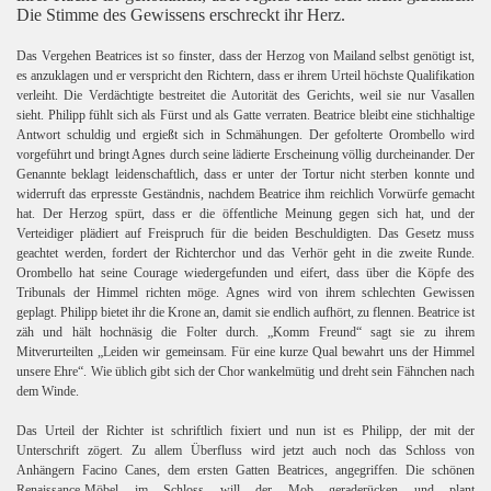
Die Stimme des Gewissens erschreckt ihr Herz.
 I.
Das Vergehen Beatrices ist so finster, dass der Herzog von Mailand selbst genötigt ist,
es anzuklagen und er verspricht den Richtern, dass er ihrem Urteil höchste Qualifikation
 II.
verleiht. Die Verdächtigte bestreitet die Autorität des Gerichts, weil sie nur Vasallen
sieht. Philipp fühlt sich als Fürst und als Gatte verraten. Beatrice bleibt eine stichhaltige
Antwort schuldig und ergießt sich in Schmähungen. Der gefolterte Orombello wird
vorgeführt und bringt Agnes durch seine lädierte Erscheinung völlig durcheinander. Der
Genannte beklagt leidenschaftlich, dass er unter der Tortur nicht sterben konnte und
widerruft das erpresste Geständnis, nachdem Beatrice ihm reichlich Vorwürfe gemacht
hat. Der Herzog spürt, dass er die öffentliche Meinung gegen sich hat, und der
Verteidiger plädiert auf Freispruch für die beiden Beschuldigten. Das Gesetz muss
geachtet werden, fordert der Richterchor und das Verhör geht in die zweite Runde.
Orombello hat seine Courage wiedergefunden und eifert, dass über die Köpfe des
Tribunals der Himmel richten möge. Agnes wird von ihrem schlechten Gewissen
geplagt. Philipp bietet ihr die Krone an, damit sie endlich aufhört, zu flennen. Beatrice ist
zäh und hält hochnäsig die Folter durch. „Komm Freund“ sagt sie zu ihrem
Mitverurteilten „Leiden wir gemeinsam. Für eine kurze Qual bewahrt uns der Himmel
unsere Ehre“. Wie üblich gibt sich der Chor wankelmütig und dreht sein Fähnchen nach
dem Winde.
Das Urteil der Richter ist schriftlich fixiert und nun ist es Philipp, der mit der
Unterschrift zögert. Zu allem Überfluss wird jetzt auch noch das Schloss von
Anhängern Facino Canes, dem ersten Gatten Beatrices, angegriffen. Die schönen
Renaissance-Möbel im Schloss will der Mob geraderücken und plant