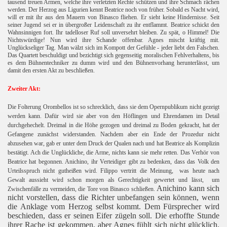
tausend treuen Armen, welche ihre verletzten Rechte schützen und ihre Schmach rächen
werden. Der Herzog aus Ligurien kennt Beatrice noch von früher. Sobald es Nacht wird,
will er mit ihr aus den Mauern von Binasco fliehen. Er sieht keine Hindernisse. Seit
seiner Jugend sei er in übergroßer Leidenschaft zu ihr entflammt. Beatrice schickt den
Wahnsinnigen fort. Ihr tadelloser Ruf soll unversehrt bleiben. Zu spät, o Himmel! Die
Nichtswürdige! Nun wird ihre Schande offenbar. Agnes mischt kräftig mit.
Unglückseliger Tag. Man wälzt sich im Kompott der Gefühle - jeder liebt den Falschen.
Das Quartett beschuldigt und bezichtigt sich gegenseitig moralischen Fehlverhaltens, bis
es dem Bühnentechniker zu dumm wird und den Bühnenvorhang herunterlässt, um
damit den ersten Akt zu beschließen.
Zweiter Akt:
Die Folterung Orombellos ist so schrecklich, dass sie dem Opernpublikum nicht gezeigt
werden kann. Dafür wird sie aber von den Höflingen und Ehrendamen im Detail
durchgehechelt. Dreimal in die Höhe gezogen und dreimal zu Boden gekracht, hat der
Gefangene zunächst widerstanden. Nachdem aber ein Ende der Prozedur nicht
abzusehen war, gab er unter dem Druck der Qualen nach und hat Beatrice als Komplizin
bestätigt. Ach die Unglückliche, die Arme, nichts kann sie mehr retten. Das Verhör von
Beatrice hat begonnen. Anichino, ihr Verteidiger gibt zu bedenken, dass das Volk den
Urteilsspruch nicht gutheißen wird. Filippo vertritt die Meinung,
was heute nach
Gewalt aussieht wird schon morgen
als Gerechtigkeit gewertet und lässt,
um
Anichino kann sich
Zwischenfälle zu vermeiden, die Tore von Binasco schließen.
nicht vorstellen, dass die Richter unbefangen sein können, wenn
die Anklage vom Herzog selbst kommt. Dem Fürsprecher wird
beschieden, dass er seinen Eifer zügeln soll. Die erhoffte Stunde
ihrer Rache ist gekommen, aber Agnes fühlt sich nicht glücklich.