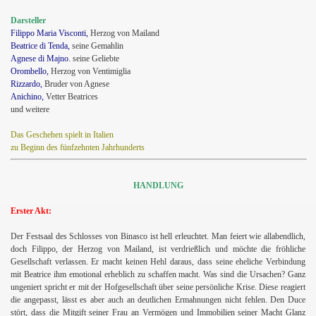
Darsteller
Filippo Maria Visconti,
Herzog von Mailand
Beatrice di Tenda,
seine Gemahlin
Agnese di Majno.
seine Geliebte
Orombello,
Herzog von Ventimiglia
Rizzardo,
Bruder von Agnese
Anichino,
Vetter Beatrices
und weitere
Das Geschehen spielt in Italien
zu Beginn des fünfzehnten Jahrhunderts
HANDLUNG
Erster Akt:
Der Festsaal des Schlosses von Binasco ist hell erleuchtet. Man feiert wie allabendlich,
doch Filippo, der Herzog von Mailand, ist verdrießlich und möchte die fröhliche
Gesellschaft verlassen. Er macht keinen Hehl daraus, dass seine eheliche Verbindung
mit Beatrice ihm emotional erheblich zu schaffen macht. Was sind die Ursachen? Ganz
ungeniert spricht er mit der Hofgesellschaft über seine persönliche Krise. Diese reagiert
die angepasst, lässt es aber auch an deutlichen Ermahnungen nicht fehlen. Den Duce
stört, dass die Mitgift seiner Frau an Vermögen und Immobilien seiner Macht Glanz