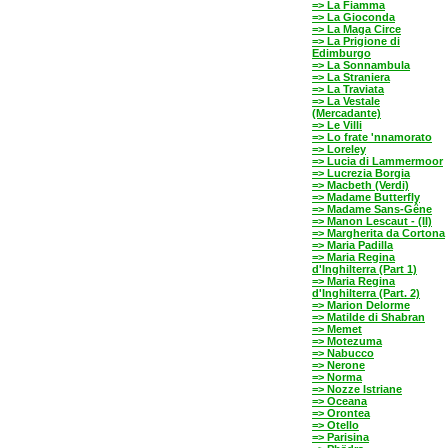
=> La Fiamma
=> La Gioconda
=> La Maga Circe
=> La Prigione di
Edimburgo
=> La Sonnambula
=> La Straniera
=> La Traviata
=> La Vestale
(Mercadante)
=> Le Villi
=> Lo frate 'nnamorato
=> Loreley
=> Lucia di Lammermoor
=> Lucrezia Borgia
=> Macbeth (Verdi)
=> Madame Butterfly
=> Madame Sans-Gêne
=> Manon Lescaut - (II)
=> Margherita da Cortona
=> Maria Padilla
=> Maria Regina
d'Inghilterra (Part 1)
=> Maria Regina
d'Inghilterra (Part. 2)
=> Marion Delorme
=> Matilde di Shabran
=> Memet
=> Motezuma
=> Nabucco
=> Nerone
=> Norma
=> Nozze Istriane
=> Oceana
=> Orontea
=> Otello
=> Parisina