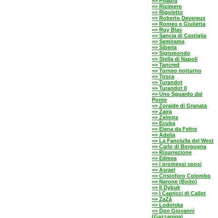
=> Phädra
=> Ricimero
=> Rigoletto
=> Roberto Devereux
=> Romeo e Giulietta
=> Ruy Blas
=> Sancia di Castiglia
=> Semirama
=> Siberia
=> Sigismondo
=> Stella di Napoli
=> Tancred
=> Torneo notturno
=> Tosca
=> Turandot
=> Turandot II
=> Uno Sguardo dal
Ponte
=> Zoraide di Granata
=> Zaira
=> Zelmira
=> Ecuba
=> Elena da Feltre
=> Adelia
=> La Fanciulla del West
=> Carlo di Borgogna
=> Risurrezione
=> Edmea
=> I promessi sposi
=> Asrael
=> Cristoforo Colombo
=> Nerone (Boito)
=> Il Dybuk
=> I Capricci di Callot
=> ZaZá
=> Lodoiska
=> Don Giovanni
(Gazzaniga)