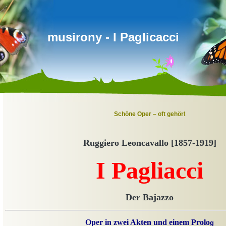
musirony - I Paglicacci
Schöne Oper – oft gehö
r
t
Ruggiero Leoncavallo [1857-1919]
I Pagliacci
Der Bajazzo
Oper
in zwei Akten und einem Prolo
g