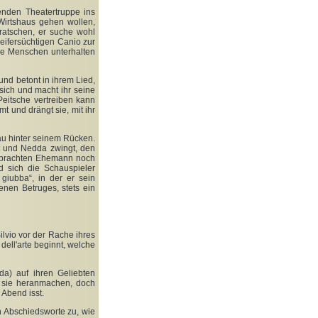
nden Theatertruppe ins
 Wirtshaus gehen wollen,
tratschen, er suche wohl
eifersüchtigen Canio zur
eue Menschen unterhalten
nd betont in ihrem Lied,
 sich und macht ihr seine
Peitsche vertreiben kann
mt und drängt sie, mit ihr
au hinter seinem Rücken.
zt und Nedda zwingt, den
ebrachten Ehemann noch
d sich die Schauspieler
giubba“, in der er sein
enen Betruges, stets ein
vio vor der Rache ihres
ell'arte beginnt, welche
a) auf ihren Geliebten
an sie heranmachen, doch
 Abend isst.
n Abschiedsworte zu, wie