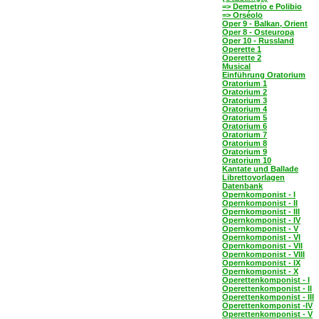
=> Demetrio e Polibio
=> Orséolo
Oper 9 - Balkan, Orient
Oper 8 - Osteuropa
Oper 10 - Russland
Operette 1
Operette 2
Musical
Einführung Oratorium
Oratorium 1
Oratorium 2
Oratorium 3
Oratorium 4
Oratorium 5
Oratorium 6
Oratorium 7
Oratorium 8
Oratorium 9
Oratorium 10
Kantate und Ballade
Librettovorlagen
Datenbank
Opernkomponist - I
Opernkomponist - II
Opernkomponist - III
Opernkomponist - IV
Opernkomponist - V
Opernkomponist - VI
Opernkomponist - VII
Opernkomponist - VIII
Opernkomponist - IX
Opernkomponist - X
Operettenkomponist - I
Operettenkomponist - II
Operettenkomponist - III
Operettenkomponist -IV
Operettenkomponist - V