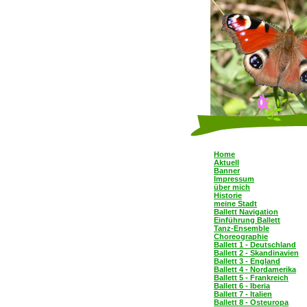
Home
Aktuell
Banner
Impressum
über mich
Historie
meine Stadt
Ballett Navigation
Einführung Ballett
Tanz-Ensemble
Choreographie
Ballett 1 - Deutschland
Ballett 2 - Skandinavien
Ballett 3 - England
Ballett 4 - Nordamerika
Ballett 5 - Frankreich
Ballett 6 - Iberia
Ballett 7 - Italien
Ballett 8 - Osteuropa