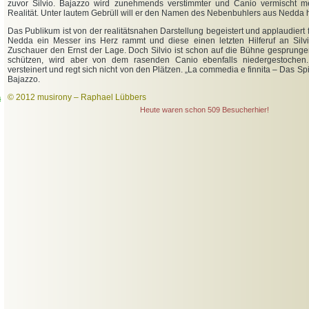
zuvor Silvio. Bajazzo wird zunehmends verstimmter und Canio vermischt m
Realität. Unter lautem Gebrüll will er den Namen des Nebenbuhlers aus Nedd
Das Publikum ist von der realitätsnahen Darstellung begeistert und applaudiert f
Nedda ein Messer ins Herz rammt und diese einen letzten Hilferuf an Silvi
Zuschauer den Ernst der Lage. Doch Silvio ist schon auf die Bühne gesprunge
schützen, wird aber von dem rasenden Canio ebenfalls niedergestochen
versteinert und regt sich nicht von den Plätzen. „La commedia e finnita – Das Spi
Bajazzo.
© 2012 musirony – Raphael Lübbers
a
Heute waren schon 509 Besucherhier!