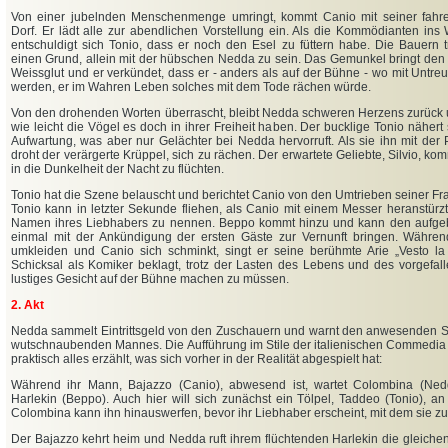
Von einer jubelnden Menschenmenge umringt, kommt Canio mit seiner fahre
Dorf. Er lädt alle zur abendlichen Vorstellung ein. Als die Kommödianten ins
entschuldigt sich Tonio, dass er noch den Esel zu füttern habe. Die Bauern 
einen Grund, allein mit der hübschen Nedda zu sein. Das Gemunkel bringt den 
Weissglut und er verkündet, dass er - anders als auf der Bühne - wo mit Untr
werden, er im Wahren Leben solches mit dem Tode rächen würde.
Von den drohenden Worten überrascht, bleibt Nedda schweren Herzens zurück u
wie leicht die Vögel es doch in ihrer Freiheit haben. Der bucklige Tonio nähert
Aufwartung, was aber nur Gelächter bei Nedda hervorruft. Als sie ihn mit der 
droht der verärgerte Krüppel, sich zu rächen. Der erwartete Geliebte, Silvio, kom
in die Dunkelheit der Nacht zu flüchten.
Tonio hat die Szene belauscht und berichtet Canio von den Umtrieben seiner Fr
Tonio kann in letzter Sekunde fliehen, als Canio mit einem Messer heranstür
Namen ihres Liebhabers zu nennen. Beppo kommt hinzu und kann den aufg
einmal mit der Ankündigung der ersten Gäste zur Vernunft bringen. Währen
umkleiden und Canio sich schminkt, singt er seine berühmte Arie „Vesto la 
Schicksal als Komiker beklagt, trotz der Lasten des Lebens und des vorgefall
lustiges Gesicht auf der Bühne machen zu müssen.
2. Akt
Nedda sammelt Eintrittsgeld von den Zuschauern und warnt den anwesenden Sil
wutschnaubenden Mannes. Die Aufführung im Stile der italienischen Commedia d
praktisch alles erzählt, was sich vorher in der Realität abgespielt hat:
Während ihr Mann, Bajazzo (Canio), abwesend ist, wartet Colombina (Nedd
Harlekin (Beppo). Auch hier will sich zunächst ein Tölpel, Taddeo (Tonio), 
Colombina kann ihn hinauswerfen, bevor ihr Liebhaber erscheint, mit dem sie zu
Der Bajazzo kehrt heim und Nedda ruft ihrem flüchtenden Harlekin die gleiche