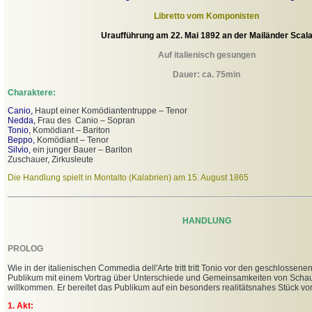
Libretto vom Komponisten
Uraufführung am 22. Mai 1892 an der Mailänder Scal
Auf italienisch gesungen
Dauer: ca. 75min
Charaktere:
Canio,
Haupt einer Komödiantentruppe – Tenor
Nedda,
Frau des Canio – Sopran
Tonio,
Komödiant – Bariton
Beppo,
Komödiant – Tenor
Silvio,
ein junger Bauer – Bariton
Zuschauer, Zirkusleute
Die Handlung spielt in Montalto (Kalabrien) am 15. August 1865
HANDLUNG
PROLOG
Wie in der italienischen Commedia dell'Arte tritt tritt Tonio vor den geschlossen
Publikum mit einem Vortrag über Unterschiede und Gemeinsamkeiten von Schaus
willkommen. Er bereitet das Publikum auf ein besonders realitätsnahes Stück vor
1. Akt: