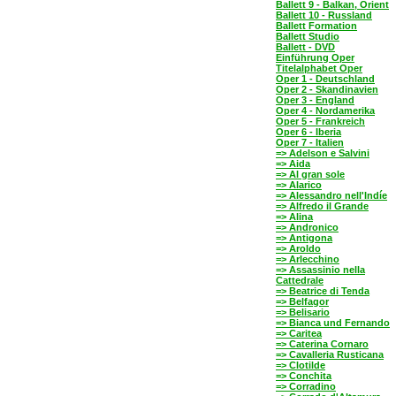
Ballett 9 - Balkan, Orient
Ballett 10 - Russland
Ballett Formation
Ballett Studio
Ballett - DVD
Einführung Oper
Titelalphabet Oper
Oper 1 - Deutschland
Oper 2 - Skandinavien
Oper 3 - England
Oper 4 - Nordamerika
Oper 5 - Frankreich
Oper 6 - Iberia
Oper 7 - Italien
=> Adelson e Salvini
=> Aida
=> Al gran sole
=> Alarico
=> Alessandro nell'Indíe
=> Alfredo il Grande
=> Alina
=> Andronico
=> Antigona
=> Aroldo
=> Arlecchino
=> Assassinio nella
Cattedrale
=> Beatrice di Tenda
=> Belfagor
=> Belisario
=> Bianca und Fernando
=> Caritea
=> Caterina Cornaro
=> Cavalleria Rusticana
=> Clotilde
=> Conchita
=> Corradino