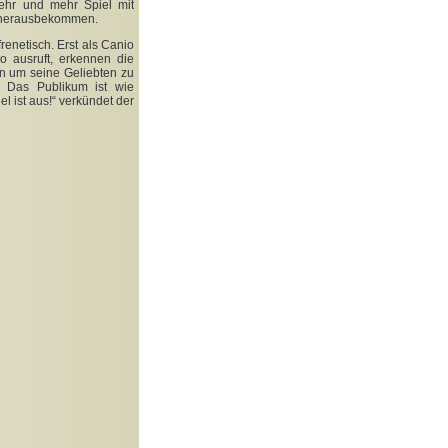
ehr und mehr Spiel mit
a herausbekommen.
renetisch. Erst als Canio
o ausruft, erkennen die
n um seine Geliebten zu
. Das Publikum ist wie
el ist aus!“ verkündet der