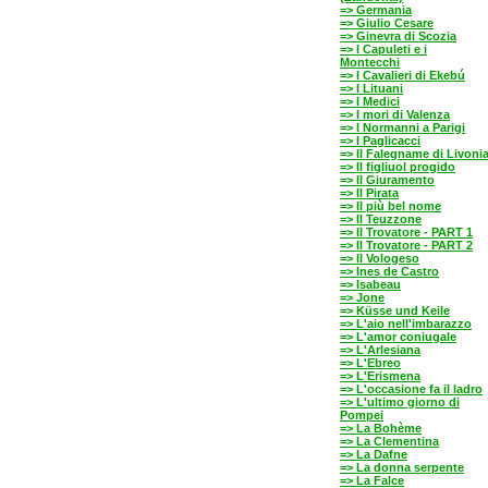
=> Germania
=> Giulio Cesare
=> Ginevra di Scozia
=> I Capuleti e i
Montecchi
=> I Cavalieri di Ekebú
=> I Lituani
=> I Medici
=> I mori di Valenza
=> I Normanni a Parigi
=> I Paglicacci
=> Il Falegname di Livoni
=> Il figliuol progido
=> Il Giuramento
=> Il Pirata
=> Il più bel nome
=> Il Teuzzone
=> Il Trovatore - PART 1
=> Il Trovatore - PART 2
=> Il Vologeso
=> Ines de Castro
=> Isabeau
=> Jone
=> Küsse und Keile
=> L'aio nell'imbarazzo
=> L'amor coniugale
=> L'Arlesiana
=> L'Ebreo
=> L'Erismena
=> L'occasione fa il ladro
=> L'ultimo giorno di
Pompei
=> La Bohème
=> La Clementina
=> La Dafne
=> La donna serpente
=> La Falce