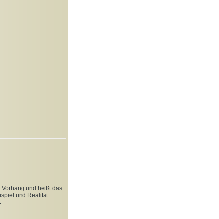
a
en Vorhang und heißt das
piel und Realität
.