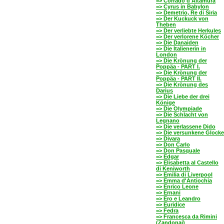
=> Corrado d'Altamura
=> Cyrus in Babylon
=> Demetrio, Re di Siria
=> Der Kuckuck von
Theben
=> Der verliebte Herkules
=> Der verlorene Köcher
=> Die Danaiden
=> Die Italienerin in
London
=> Die Krönung der
Poppäa - PART I.
=> Die Krönung der
Poppäa - PART II.
=> Die Krönung des
Darius
=> Die Liebe der drei
Könige
=> Die Olympiade
=> Die Schlacht von
Legnano
=> Die verlassene Dido
=> Die versunkene Glocke
=> Divara
=> Don Carlo
=> Don Pasquale
=> Edgar
=> Elisabetta al Castello
di Keniworth
=> Emilia di Liverpool
=> Emma d'Antiochia
=> Enrico Leone
=> Ernani
=> Ero e Leandro
=> Euridice
=> Fedra
=> Francesca da Rimini
(Zandonai)