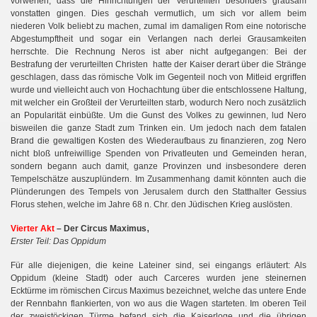
vorwerfen, dass die Hinrichtungen der Verurteilten besonders grausam
vonstatten gingen. Dies geschah vermutlich, um sich vor allem beim
niederen Volk beliebt zu machen, zumal im damaligen Rom eine notorische
Abgestumpftheit und sogar ein Verlangen nach derlei Grausamkeiten
herrschte. Die Rechnung Neros ist aber nicht aufgegangen: Bei der
Bestrafung der verurteilten Christen hatte der Kaiser derart über die Stränge
geschlagen, dass das römische Volk im Gegenteil noch von Mitleid ergriffen
wurde und vielleicht auch von Hochachtung über die entschlossene Haltung,
mit welcher ein Großteil der Verurteilten starb, wodurch Nero noch zusätzlich
an Popularität einbüßte. Um die Gunst des Volkes zu gewinnen, lud Nero
bisweilen die ganze Stadt zum Trinken ein. Um jedoch nach dem fatalen
Brand die gewaltigen Kosten des Wiederaufbaus zu finanzieren, zog Nero
nicht bloß unfreiwillige Spenden von Privatleuten und Gemeinden heran,
sondern begann auch damit, ganze Provinzen und insbesondere deren
Tempelschätze auszuplündern. Im Zusammenhang damit könnten auch die
Plünderungen des Tempels von Jerusalem durch den Statthalter Gessius
Florus stehen, welche im Jahre 68 n. Chr. den Jüdischen Krieg auslösten.
,
Vierter Akt
– Der Circus Maximus
Erster Teil: Das Oppidum
Für alle diejenigen, die keine Lateiner sind, sei eingangs erläutert: Als
Oppidum (kleine Stadt) oder auch Carceres wurden jene steinernen
Ecktürme im römischen Circus Maximus bezeichnet, welche das untere Ende
der Rennbahn flankierten, von wo aus die Wagen starteten. Im oberen Teil
der zweistöckigen Türme befand sich die Kaiserloge und die übrigen