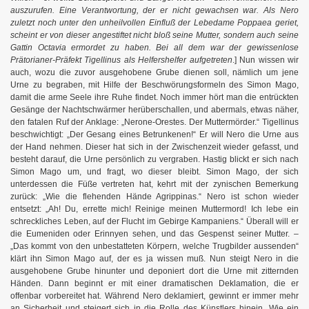
auszurufen. Eine Verantwortung, der er nicht gewachsen war. Als Nero
zuletzt noch unter den unheilvollen Einfluß der Lebedame Poppaea geriet,
scheint er von dieser angestiftet nicht bloß seine Mutter, sondern auch seine
Gattin Octavia ermordet zu haben. Bei all dem war der gewissenlose
Prätorianer-Präfekt Tigellinus als Helfershelfer aufgetreten
.] Nun wissen wir
auch, wozu die zuvor ausgehobene Grube dienen soll, nämlich um jene
Urne zu begraben, mit Hilfe der Beschwörungsformeln des Simon Mago,
damit die arme Seele ihre Ruhe findet. Noch immer hört man die entrückten
Gesänge der Nachtschwärmer herüberschallen, und abermals, etwas näher,
den fatalen Ruf der Anklage: „Nerone-Orestes. Der Muttermörder.“ Tigellinus
beschwichtigt: „Der Gesang eines Betrunkenen!“ Er will Nero die Urne aus
der Hand nehmen. Dieser hat sich in der Zwischenzeit wieder gefasst, und
besteht darauf, die Urne persönlich zu vergraben. Hastig blickt er sich nach
Simon Mago um, und fragt, wo dieser bleibt. Simon Mago, der sich
unterdessen die Füße vertreten hat, kehrt mit der zynischen Bemerkung
zurück: „Wie die flehenden Hände Agrippinas.“ Nero ist schon wieder
entsetzt: „Ah! Du, errette mich! Reinige meinen Muttermord! Ich lebe ein
schreckliches Leben, auf der Flucht im Gebirge Kampaniens.“ Überall will er
die Eumeniden oder Erinnyen sehen, und das Gespenst seiner Mutter. –
„Das kommt von den unbestatteten Körpern, welche Trugbilder aussenden“
klärt ihn Simon Mago auf, der es ja wissen muß. Nun steigt Nero in die
ausgehobene Grube hinunter und deponiert dort die Urne mit zitternden
Händen. Dann beginnt er mit einer dramatischen Deklamation, die er
offenbar vorbereitet hat. Während Nero deklamiert, gewinnt er immer mehr
an Sicherheit und steigert sich in die Rolle des Künstlers hinein. Wie ein