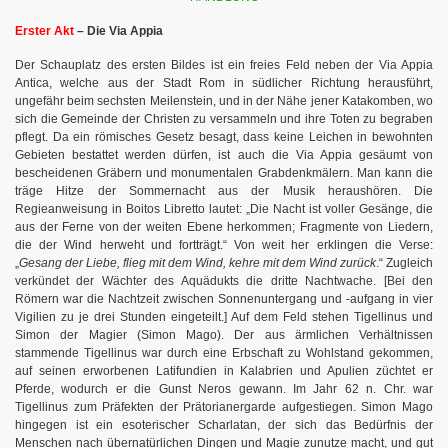
Erster Akt
– Die Via Appia
Der Schauplatz des ersten Bildes ist ein freies Feld neben der Via Appia
Antica, welche aus der Stadt Rom in südlicher Richtung herausführt,
ungefähr beim sechsten Meilenstein, und in der Nähe jener Katakomben, wo
sich die Gemeinde der Christen zu versammeln und ihre Toten zu begraben
pflegt. Da ein römisches Gesetz besagt, dass keine Leichen in bewohnten
Gebieten bestattet werden dürfen, ist auch die Via Appia gesäumt von
bescheidenen Gräbern und monumentalen Grabdenkmälern. Man kann die
träge Hitze der Sommernacht aus der Musik heraushören. Die
Regieanweisung in Boitos Libretto lautet: „Die Nacht ist voller Gesänge, die
aus der Ferne von der weiten Ebene herkommen; Fragmente von Liedern,
die der Wind herweht und fortträgt.“ Von weit her erklingen die Verse:
„
Gesang der Liebe, flieg mit dem Wind, kehre mit dem Wind zurück
.“ Zugleich
verkündet der Wächter des Aquädukts die dritte Nachtwache. [Bei den
Römern war die Nachtzeit zwischen Sonnenuntergang und -aufgang in vier
Vigilien zu je drei Stunden eingeteilt.] Auf dem Feld stehen Tigellinus und
Simon der Magier (Simon Mago). Der aus ärmlichen Verhältnissen
stammende Tigellinus war durch eine Erbschaft zu Wohlstand gekommen,
auf seinen erworbenen Latifundien in Kalabrien und Apulien züchtet er
Pferde, wodurch er die Gunst Neros gewann. Im Jahr 62 n. Chr. war
Tigellinus zum Präfekten der Prätorianergarde aufgestiegen. Simon Mago
hingegen ist ein esoterischer Scharlatan, der sich das Bedürfnis der
Menschen nach übernatürlichen Dingen und Magie zunutze macht, und gut