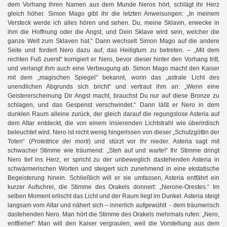
dem Vorhang ihren Namen aus dem Munde Neros hört, schlägt ihr Herz
gleich höher. Simon Mago gibt ihr die letzten Anweisungen: „In meinem
Versteck werde ich alles hören und sehen. Du, meine Sklavin, erwecke in
ihm die Hoffnung oder die Angst, und Dein Sklave wird sein, welcher die
ganze Welt zum Sklaven hat.“ Dann wechselt Simon Mago auf die andere
 1)
Seite und fordert Nero dazu auf, das Heiligtum zu betreten. – „Mit dem
rechten Fuß zuerst“ korrigiert er Nero, bevor dieser hinter den Vorhang tritt,
 2)
und verlangt ihm auch eine Verbeugung ab. Simon Mago macht den Kaiser
mit dem „magischen Spiegel“ bekannt, worin das „astrale Licht des
unendlichen Abgrunds sich bricht“ und vertraut ihm an: „Wenn eine
Geistererscheinung Dir Angst macht, brauchst Du nur auf diese Bronze zu
schlagen, und das Gespenst verschwindet.“ Dann läßt er Nero in dem
dunklen Raum alleine zurück, der gleich darauf die regungslose Asteria auf
dem Altar entdeckt, die von einem irisierenden Lichtstrahl wie überirdisch
beleuchtet wird. Nero ist nicht wenig hingerissen von dieser „Schutzgöttin der
Toten“ (
Protettrice dei morti
) und stürzt vor ihr nieder. Asteria sagt mit
schwacher Stimme wie träumend: „Steh auf und warte!“ Ihr Stimme dringt
Nero tief ins Herz, er spricht zu der unbeweglich dastehenden Asteria in
schwärmerischen Worten und steigert sich zunehmend in eine ekstatische
Begeisterung hinein. Schließlich will er sie umfassen, Asteria entfährt ein
kurzer Aufschrei, die Stimme des Orakels donnert: „Nerone-Orestes.“ Im
selben Moment erlischt das Licht und der Raum liegt im Dunkel. Asteria steigt
langsam vom Altar und nähert sich – innerlich aufgewühlt - dem träumerisch
dastehenden Nero. Man hört die Stimme des Orakels mehrmals rufen: „Nero,
entfliehe!“ Man will den Kaiser vergraulen, weil die Vorstellung aus dem