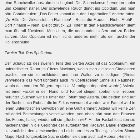
eine Rauchwolke auszubreiten beginnt. Die Schreckensrufe werden lauter
und kommen näher. Der schwelende Rauch dringt ins Oppidum, und man
hört Gobrias rufen: „Das Feuer kommt aus den Lagerhallen!“ Andere rufen:
„Zu Hilfe! Der Zirkus steht in Flammen! – Rettet die Frauen – Flieht! Flieht! –
Dort hinaus! – Nein! Bleibt zurück! Zu Hilfe!“ In den Rauchschwaden sieht
man überall flüchtende Menschen, die aneinander stoßen und zu Boden
stürzen. Das Oppidum ist nun nichts anderes mehr als ein rauchender
Höllenschlund.
Zweiter Teil: Das Spoliarium
Der Schauplatz des zweiten Teils des vierten Aktes ist das Spoliarium, ein
unterirdischer Raum im Circus Maximus, wohin man die toten Gladiatoren
brachte, um sie zu entkleiden und ihrer Waffen zu entledigen. (Plinius
verwendete das Wort übrigens auch im übertragenen Sinne als Raubnest,
wohin das von den Bürgern erpresste Vermögen deponiert wurde.) Asteria,
mit einer Fackel in der Hand, und Fanuèl steigen soeben die Treppen
herunter. „Suchen wir sie unter den Toten“ sagt Asteria. Die beiden sind auf
der Suche nach Rubria, die im Zirkus verwundet worden war. Fanuèl wird in
jenen unterirdischen Gewölben an eine Gruft erinnert. Asteria will keine Zeit
mit derlei Betrachtungen verschwenden, von oben hört man das Brausen
des Feuers, hastig wiederholt sie: „Suchen wir!“ Mit der Fackel leuchten sie
nacheinander in die Gesichter der aufgebahrten Kadaver. Dabei entdecken
sie zunächst den zerschmetterten Leichnam des zu Tode gestürzten Simon
Mago. Nach fortgesetzter Suche stoßen sie dann auch auf Rubria. „Himmel ...