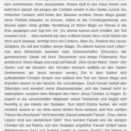
sich verschworen, Rom anzuzünden. Rubria läuft in das Haus hinein und
kehrt kurz darauf mit einigen der Christen wieder in den Garten zurück. Ein
römischer Centurio wird hinter den Bäumen sichtbar. Simon Mago glaubt,
seine Freiheit erkaufen zu können, indem er die Christengemeinde ans
Messer liefert. Unter größter Verstellung ist Simon Mago vor Fanuèl in die
Knie gegangen und lügt ihm vor: „Du alleine kannst mich erretten, der Tod
erwartet mich. ... Nero befiehlt mir, man entflieht einem Nero nicht! Wohin ich
mich auch bewege, verfolgt mich ein Centurio. Aber Du, Prophet des neuen
Zeitalters, Du mit den Kräften deiner Magie, Du alleine kannst mich retten.“
Aus dem Olivenhain kommen zwei Zehnerschaften (Decurien) der
germanischen Garde mit ihren Decurionen und einige Prätorianer. Nun
erhebt sich Simon Mago und zeigt auf Fanuèl: „Dies ist der Mann.“ [
Anm.: Der
Garten und die Situation des Verrates erinnern auffällig an den Garten
Gethsemane, wo Jesus verraten wurde
.] Die in dem Garten sich
aufhaltenden Christen fordern nun wütend den Tod von Simon Mago und
ergreifen diesen in der Absicht, ihn umzubringen. Doch Fanuèl befreit den
Zitternden und ermahnt seine Glaubensbrüder, sich der Gewalt nicht zu
widersetzen, sondern dem Beispiel des Herrn Jesus Christus zu folgen. Er
segnet er die versammelten Mitglieder seiner Gemeinde und begibt sich
freiwillig in die Hände der Soldaten. Nun stürzt Rubria herbei, die nicht
versteht, warum er sie ohne einen letzten Kuss verlässt, und ihre „heißen
Tränen des Abschieds“ nicht beachtet. Darauf antwortet Fanuèl: „Frau, meine
Lippen sind aus sterblichem Stoff.“ Nun werden Fanuèl und die übrigen
Christen bis auf Rubria von den Soldaten angeführt. Fanuèl fordert seine
Mitgefangenen dazu auf, fromme Lieder zu singen. Rubria, die alleine in