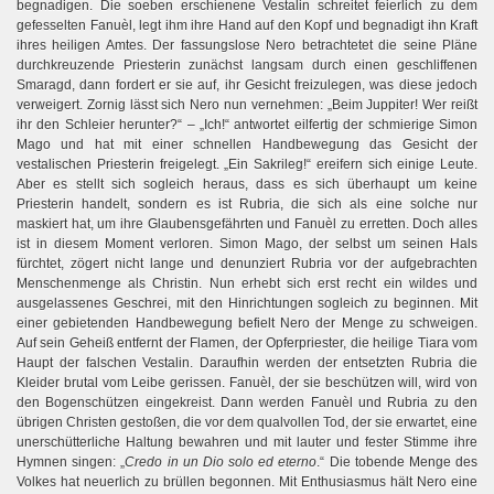
begnadigen. Die soeben erschienene Vestalin schreitet feierlich zu dem
gefesselten Fanuèl, legt ihm ihre Hand auf den Kopf und begnadigt ihn Kraft
ihres heiligen Amtes. Der fassungslose Nero betrachtetet die seine Pläne
durchkreuzende Priesterin zunächst langsam durch einen geschliffenen
Smaragd, dann fordert er sie auf, ihr Gesicht freizulegen, was diese jedoch
verweigert. Zornig lässt sich Nero nun vernehmen: „Beim Juppiter! Wer reißt
ihr den Schleier herunter?“ – „Ich!“ antwortet eilfertig der schmierige Simon
Mago und hat mit einer schnellen Handbewegung das Gesicht der
vestalischen Priesterin freigelegt. „Ein Sakrileg!“ ereifern sich einige Leute.
Aber es stellt sich sogleich heraus, dass es sich überhaupt um keine
Priesterin handelt, sondern es ist Rubria, die sich als eine solche nur
maskiert hat, um ihre Glaubensgefährten und Fanuèl zu erretten. Doch alles
ist in diesem Moment verloren. Simon Mago, der selbst um seinen Hals
fürchtet, zögert nicht lange und denunziert Rubria vor der aufgebrachten
Menschenmenge als Christin. Nun erhebt sich erst recht ein wildes und
ausgelassenes Geschrei, mit den Hinrichtungen sogleich zu beginnen. Mit
einer gebietenden Handbewegung befielt Nero der Menge zu schweigen.
Auf sein Geheiß entfernt der Flamen, der Opferpriester, die heilige Tiara vom
Haupt der falschen Vestalin. Daraufhin werden der entsetzten Rubria die
Kleider brutal vom Leibe gerissen. Fanuèl, der sie beschützen will, wird von
den Bogenschützen eingekreist. Dann werden Fanuèl und Rubria zu den
übrigen Christen gestoßen, die vor dem qualvollen Tod, der sie erwartet, eine
unerschütterliche Haltung bewahren und mit lauter und fester Stimme ihre
Hymnen singen: „
Credo in un Dio solo ed eterno
.“ Die tobende Menge des
Volkes hat neuerlich zu brüllen begonnen. Mit Enthusiasmus hält Nero eine