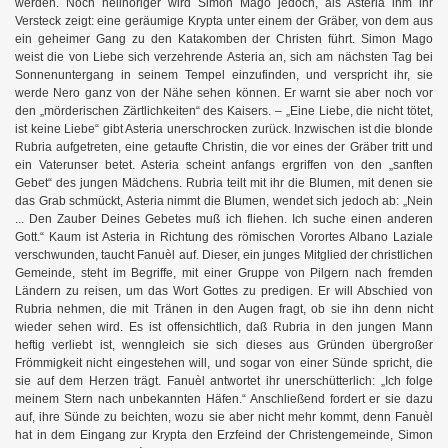
werden. Noch hellhöriger wird Simon Mago jedoch, als Asteria ihm ihr
Versteck zeigt: eine geräumige Krypta unter einem der Gräber, von dem aus
ein geheimer Gang zu den Katakomben der Christen führt. Simon Mago
weist die von Liebe sich verzehrende Asteria an, sich am nächsten Tag bei
Sonnenuntergang in seinem Tempel einzufinden, und verspricht ihr, sie
werde Nero ganz von der Nähe sehen können. Er warnt sie aber noch vor
orth
den „mörderischen Zärtlichkeiten“ des Kaisers. – „Eine Liebe, die nicht tötet,
ist keine Liebe“ gibt Asteria unerschrocken zurück. Inzwischen ist die blonde
Rubria aufgetreten, eine getaufte Christin, die vor eines der Gräber tritt und
ein Vaterunser betet. Asteria scheint anfangs ergriffen von den „sanften
Gebet“ des jungen Mädchens. Rubria teilt mit ihr die Blumen, mit denen sie
das Grab schmückt, Asteria nimmt die Blumen, wendet sich jedoch ab: „Nein
... Den Zauber Deines Gebetes muß ich fliehen. Ich suche einen anderen
Gott.“ Kaum ist Asteria in Richtung des römischen Vorortes Albano Laziale
verschwunden, taucht Fanuèl auf. Dieser, ein junges Mitglied der christlichen
Gemeinde, steht im Begriffe, mit einer Gruppe von Pilgern nach fremden
Ländern zu reisen, um das Wort Gottes zu predigen. Er will Abschied von
Rubria nehmen, die mit Tränen in den Augen fragt, ob sie ihn denn nicht
wieder sehen wird. Es ist offensichtlich, daß Rubria in den jungen Mann
heftig verliebt ist, wenngleich sie sich dieses aus Gründen übergroßer
Frömmigkeit nicht eingestehen will, und sogar von einer Sünde spricht, die
sie auf dem Herzen trägt. Fanuèl antwortet ihr unerschütterlich: „Ich folge
meinem Stern nach unbekannten Häfen.“ Anschließend fordert er sie dazu
auf, ihre Sünde zu beichten, wozu sie aber nicht mehr kommt, denn Fanuèl
hat in dem Eingang zur Krypta den Erzfeind der Christengemeinde, Simon
)