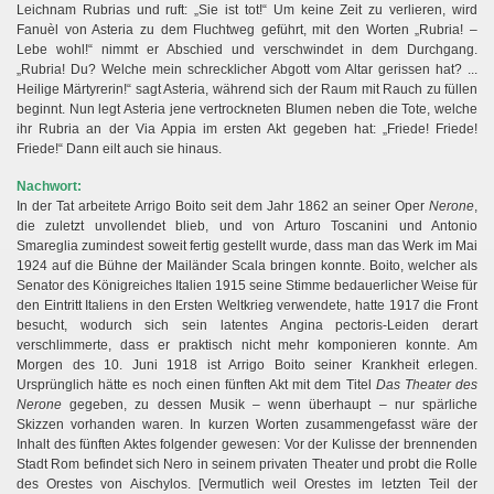
Leichnam Rubrias und ruft: „Sie ist tot!“ Um keine Zeit zu verlieren, wird
Fanuèl von Asteria zu dem Fluchtweg geführt, mit den Worten „Rubria! –
Lebe wohl!“ nimmt er Abschied und verschwindet in dem Durchgang.
„Rubria! Du? Welche mein schrecklicher Abgott vom Altar gerissen hat? ...
Heilige Märtyrerin!“ sagt Asteria, während sich der Raum mit Rauch zu füllen
beginnt. Nun legt Asteria jene vertrockneten Blumen neben die Tote, welche
ihr Rubria an der Via Appia im ersten Akt gegeben hat: „Friede! Friede!
Friede!“ Dann eilt auch sie hinaus.
Nachwort:
In der Tat arbeitete Arrigo Boito seit dem Jahr 1862 an seiner Oper
Nerone
,
die zuletzt unvollendet blieb, und von Arturo Toscanini und Antonio
Smareglia zumindest soweit fertig gestellt wurde, dass man das Werk im Mai
1924 auf die Bühne der Mailänder Scala bringen konnte. Boito, welcher als
Senator des Königreiches Italien 1915 seine Stimme bedauerlicher Weise für
den Eintritt Italiens in den Ersten Weltkrieg verwendete, hatte 1917 die Front
besucht, wodurch sich sein latentes Angina pectoris-Leiden derart
verschlimmerte, dass er praktisch nicht mehr komponieren konnte. Am
Morgen des 10. Juni 1918 ist Arrigo Boito seiner Krankheit erlegen.
Ursprünglich hätte es noch einen fünften Akt mit dem Titel
Das Theater des
Nerone
gegeben, zu dessen Musik – wenn überhaupt – nur spärliche
Skizzen vorhanden waren. In kurzen Worten zusammengefasst wäre der
Inhalt des fünften Aktes folgender gewesen: Vor der Kulisse der brennenden
Stadt Rom befindet sich Nero in seinem privaten Theater und probt die Rolle
des Orestes von Aischylos. [Vermutlich weil Orestes im letzten Teil der