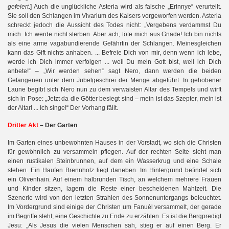
gefeiert
.] Auch die unglückliche Asteria wird als falsche „Erinnye“ verurteilt.
Sie soll den Schlangen im Vivarium des Kaisers vorgeworfen werden. Asteria
schreckt jedoch die Aussicht des Todes nicht: „Vergebens verdammst Du
mich. Ich werde nicht sterben. Aber ach, töte mich aus Gnade! Ich bin nichts
als eine arme vagabundierende Gefährtin der Schlangen. Meinesgleichen
kann das Gift nichts anhaben. ... Befreie Dich von mir, denn wenn ich lebe,
werde ich Dich immer verfolgen ... weil Du mein Gott bist, weil ich Dich
anbete!“ – „Wir werden sehen“ sagt Nero, dann werden die beiden
Gefangenen unter dem Jubelgeschrei der Menge abgeführt. In gehobener
Laune begibt sich Nero nun zu dem verwaisten Altar des Tempels und wirft
sich in Pose: „Jetzt da die Götter besiegt sind – mein ist das Szepter, mein ist
der Altar! ... Ich singe!“ Der Vorhang fällt.
Dritter Akt
– Der Garten
Im Garten eines unbewohnten Hauses in der Vorstadt, wo sich die Christen
für gewöhnlich zu versammeln pflegen. Auf der rechten Seite sieht man
einen rustikalen Steinbrunnen, auf dem ein Wasserkrug und eine Schale
stehen. Ein Haufen Brennholz liegt daneben. Im Hintergrund befindet sich
ein Olivenhain. Auf einem halbrunden Tisch, an welchem mehrere Frauen
und Kinder sitzen, lagern die Reste einer bescheidenen Mahlzeit. Die
Szenerie wird von den letzten Strahlen des Sonnenuntergangs beleuchtet.
Im Vordergrund sind einige der Christen um Fanuèl versammelt, der gerade
im Begriffe steht, eine Geschichte zu Ende zu erzählen. Es ist die Bergpredigt
Jesu: „Als Jesus die vielen Menschen sah, stieg er auf einen Berg. Er