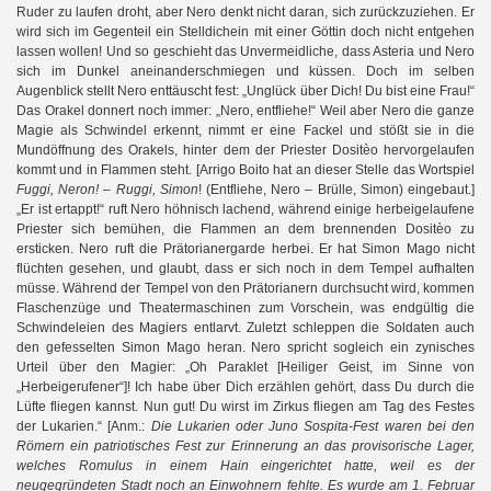
Ruder zu laufen droht, aber Nero denkt nicht daran, sich zurückzuziehen. Er
wird sich im Gegenteil ein Stelldichein mit einer Göttin doch nicht entgehen
lassen wollen! Und so geschieht das Unvermeidliche, dass Asteria und Nero
sich im Dunkel aneinanderschmiegen und küssen. Doch im selben
Augenblick stellt Nero enttäuscht fest: „Unglück über Dich! Du bist eine Frau!“
Das Orakel donnert noch immer: „Nero, entfliehe!“ Weil aber Nero die ganze
Magie als Schwindel erkennt, nimmt er eine Fackel und stößt sie in die
Mundöffnung des Orakels, hinter dem der Priester Dositèo hervorgelaufen
kommt und in Flammen steht. [Arrigo Boito hat an dieser Stelle das Wortspiel
Fuggi, Neron!
–
Ruggi, Simon
! (Entfliehe, Nero – Brülle, Simon) eingebaut.]
„Er ist ertappt!“ ruft Nero höhnisch lachend, während einige herbeigelaufene
Priester sich bemühen, die Flammen an dem brennenden Dositèo zu
ersticken. Nero ruft die Prätorianergarde herbei. Er hat Simon Mago nicht
flüchten gesehen, und glaubt, dass er sich noch in dem Tempel aufhalten
müsse. Während der Tempel von den Prätorianern durchsucht wird, kommen
Flaschenzüge und Theatermaschinen zum Vorschein, was endgültig die
Schwindeleien des Magiers entlarvt. Zuletzt schleppen die Soldaten auch
den gefesselten Simon Mago heran. Nero spricht sogleich ein zynisches
Urteil über den Magier: „Oh Paraklet [Heiliger Geist, im Sinne von
„Herbeigerufener“]! Ich habe über Dich erzählen gehört, dass Du durch die
Lüfte fliegen kannst. Nun gut! Du wirst im Zirkus fliegen am Tag des Festes
der Lukarien.“ [Anm.:
Die Lukarien oder Juno Sospita-Fest waren bei den
Römern ein patriotisches Fest zur Erinnerung an das provisorische Lager,
welches Romulus in einem Hain eingerichtet hatte, weil es der
neugegründeten Stadt noch an Einwohnern fehlte. Es wurde am 1. Februar