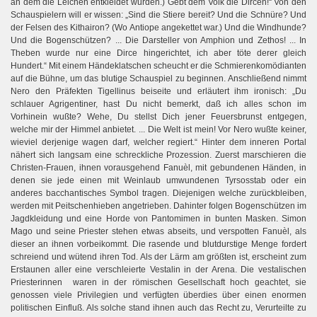
an dem die Leichen entkleidet wurden.) Gebt dem Volk die Dircen!“ Von den
Schauspielern will er wissen: „Sind die Stiere bereit? Und die Schnüre? Und
der Felsen des Kithairon? (Wo Antiope angekettet war.) Und die Windhunde?
Und die Bogenschützen? ... Die Darsteller von Amphion und Zethos! ... In
Theben wurde nur eine Dirce hingerichtet, ich aber töte derer gleich
Hundert.“ Mit einem Händeklatschen scheucht er die Schmierenkomödianten
auf die Bühne, um das blutige Schauspiel zu beginnen. Anschließend nimmt
Nero den Präfekten Tigellinus beiseite und erläutert ihm ironisch: „Du
schlauer Agrigentiner, hast Du nicht bemerkt, daß ich alles schon im
Vorhinein wußte? Wehe, Du stellst Dich jener Feuersbrunst entgegen,
welche mir der Himmel anbietet. ... Die Welt ist mein! Vor Nero wußte keiner,
wieviel derjenige wagen darf, welcher regiert.“
Hinter dem inneren Portal
nähert sich langsam eine schreckliche Prozession. Zuerst marschieren die
Christen-Frauen, ihnen vorausgehend Fanuèl, mit gebundenen Händen, in
denen sie jede einen mit Weinlaub umwundenen Tyrsosstab oder ein
anderes bacchantisches Symbol tragen. Diejenigen welche zurückbleiben,
werden mit Peitschenhieben angetrieben. Dahinter folgen Bogenschützen im
Jagdkleidung und eine Horde von Pantomimen in bunten Masken. Simon
Mago und seine Priester stehen etwas abseits, und verspotten Fanuèl, als
dieser an ihnen vorbeikommt. Die rasende und blutdurstige Menge fordert
schreiend und wütend ihren Tod. Als der Lärm am größten ist, erscheint zum
Erstaunen aller eine verschleierte Vestalin in der Arena. Die vestalischen
Priesterinnen waren in der römischen Gesellschaft hoch geachtet, sie
genossen viele Privilegien und verfügten überdies über einen enormen
politischen Einfluß. Als solche stand ihnen auch das Recht zu, Verurteilte zu