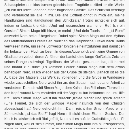
Schauspieler der klassischen griechischen Tragödie rezitiert er die Worte:
„Ich bin der letzte Lebende einer tragischen Familie. Das Schicksal vereinigt
und verbraucht sie alle in mir. Die alte Gottheit dringt in mich ein, meine
Handlungen sind Handlungen des Schicksals.“ Trotzig richtet er sich auf,
indem er lautstark erklärt: „Und gut gesprochen war jener Ruf: Ich
bin
Orestes!“ Simon Mago tritt hinzu, er meint: „Und dein Tauris ...“ – „Ist Rom!“
antwortet Nero hellauf begeistert. Dabei spielt Simon Mago auf den Mythos
des Muttermörders Orestes an, welchen das Delphische Orakel nach Tauris
verwiesen hatte, um seine Schwester Iphigenie heimzuführen und damit den
ihn belastenden Fluch zu lösen. In diesem Augenblick zieht eine Gruppe von
Gladiatoren vorbei, deren Anführer, der Lanist, eine lange Geißel als Zeichen
seines Ranges schwingt. Tigellinus, der Wache gestanden hat, eilt herbei
und mahnt zur Ruhe: „Es kommen Leute!“ Simon Mago hilft dem etwas
behäbigen Nero, rasch wieder aus der Grube zu steigen. Danach ist es die
Aufgabe des Magiers, das Werk zu vollenden und die Grube in Windeseile
wieder zuzuschütten. Nero weist ihn an, den Spaten nach getaner Arbeit zu
verstecken. Danach wirft Simon Mago dem Kaiser das Fell eines Tieres über
den Kopf, worauf Nero es wieder mit der Angst zu tun bekommt und um Hilfe
ruft. Doch Simon Mago weist ihn zurecht: „Kniee nieder und sprich
Amen
.“
(Eine Formel, die sich der windige Magier natürlich von den Christen
abgeschaut hat.) Nero gehorcht ihm. Dann reicht ihm Simon Mago einen
Sühnekelch. „Ist das Blut?“ fragt Nero mit sichtlichem Ekel im Gesicht. Der
Kelch ist tatsächlich mit Blut gefüllt, Nero soll es auf die Grabstätte gießen. Er
zögert aber, weil er sich fürchtet, und Simon Mago muß ihm Mut zusprechen,