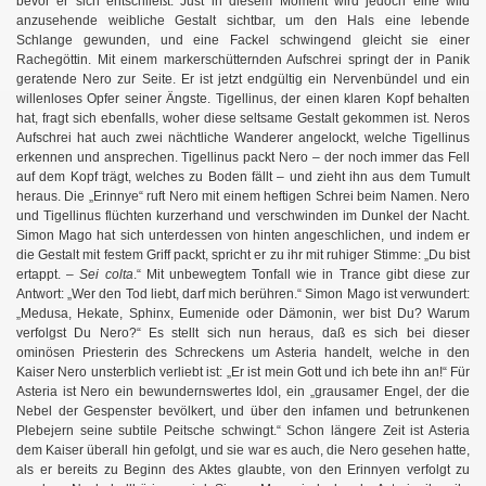
bevor er sich entschließt. Just in diesem Moment wird jedoch eine wild
anzusehende weibliche Gestalt sichtbar, um den Hals eine lebende
Schlange gewunden, und eine Fackel schwingend gleicht sie einer
 I.
Rachegöttin. Mit einem markerschütternden Aufschrei springt der in Panik
geratende Nero zur Seite. Er ist jetzt endgültig ein Nervenbündel und ein
 II.
willenloses Opfer seiner Ängste. Tigellinus, der einen klaren Kopf behalten
hat, fragt sich ebenfalls, woher diese seltsame Gestalt gekommen ist. Neros
Aufschrei hat auch zwei nächtliche Wanderer angelockt, welche Tigellinus
erkennen und ansprechen. Tigellinus packt Nero – der noch immer das Fell
auf dem Kopf trägt, welches zu Boden fällt – und zieht ihn aus dem Tumult
heraus. Die „Erinnye“ ruft Nero mit einem heftigen Schrei beim Namen. Nero
und Tigellinus flüchten kurzerhand und verschwinden im Dunkel der Nacht.
Simon Mago hat sich unterdessen von hinten angeschlichen, und indem er
die Gestalt mit festem Griff packt, spricht er zu ihr mit ruhiger Stimme: „Du bist
ertappt. –
Sei colta
.“ Mit unbewegtem Tonfall wie in Trance gibt diese zur
Antwort: „Wer den Tod liebt, darf mich berühren.“ Simon Mago ist verwundert:
„Medusa, Hekate, Sphinx, Eumenide oder Dämonin, wer bist Du? Warum
verfolgst Du Nero?“ Es stellt sich nun heraus, daß es sich bei dieser
ominösen Priesterin des Schreckens um Asteria handelt, welche in den
Kaiser Nero unsterblich verliebt ist: „Er ist mein Gott und ich bete ihn an!“ Für
Asteria ist Nero ein bewundernswertes Idol, ein „grausamer Engel, der die
Nebel der Gespenster bevölkert, und über den infamen und betrunkenen
Plebejern seine subtile Peitsche schwingt.“ Schon längere Zeit ist Asteria
dem Kaiser überall hin gefolgt, und sie war es auch, die Nero gesehen hatte,
als er bereits zu Beginn des Aktes glaubte, von den Erinnyen verfolgt zu