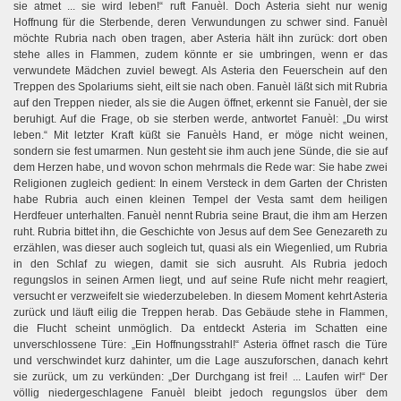
sie atmet ... sie wird leben!“ ruft Fanuèl. Doch Asteria sieht nur wenig
Hoffnung für die Sterbende, deren Verwundungen zu schwer sind. Fanuèl
möchte Rubria nach oben tragen, aber Asteria hält ihn zurück: dort oben
stehe alles in Flammen, zudem könnte er sie umbringen, wenn er das
verwundete Mädchen zuviel bewegt. Als Asteria den Feuerschein auf den
Treppen des Spolariums sieht, eilt sie nach oben. Fanuèl läßt sich mit Rubria
auf den Treppen nieder, als sie die Augen öffnet, erkennt sie Fanuèl, der sie
beruhigt. Auf die Frage, ob sie sterben werde, antwortet Fanuèl: „Du wirst
leben.“ Mit letzter Kraft küßt sie Fanuèls Hand, er möge nicht weinen,
sondern sie fest umarmen. Nun gesteht sie ihm auch jene Sünde, die sie auf
dem Herzen habe, und wovon schon mehrmals die Rede war: Sie habe zwei
Religionen zugleich gedient: In einem Versteck in dem Garten der Christen
habe Rubria auch einen kleinen Tempel der Vesta samt dem heiligen
Herdfeuer unterhalten. Fanuèl nennt Rubria seine Braut, die ihm am Herzen
ruht. Rubria bittet ihn, die Geschichte von Jesus auf dem See Genezareth zu
erzählen, was dieser auch sogleich tut, quasi als ein Wiegenlied, um Rubria
in den Schlaf zu wiegen, damit sie sich ausruht. Als Rubria jedoch
regungslos in seinen Armen liegt, und auf seine Rufe nicht mehr reagiert,
versucht er verzweifelt sie wiederzubeleben. In diesem Moment kehrt Asteria
zurück und läuft eilig die Treppen herab. Das Gebäude stehe in Flammen,
die Flucht scheint unmöglich. Da entdeckt Asteria im Schatten eine
unverschlossene Türe: „Ein Hoffnungsstrahl!“ Asteria öffnet rasch die Türe
und verschwindet kurz dahinter, um die Lage auszuforschen, danach kehrt
sie zurück, um zu verkünden: „Der Durchgang ist frei! ... Laufen wir!“ Der
völlig niedergeschlagene Fanuèl bleibt jedoch regungslos über dem