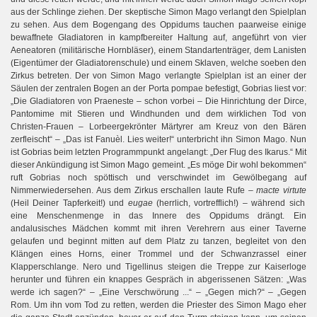
aus der Schlinge ziehen. Der skeptische Simon Mago verlangt den Spielplan
zu sehen. Aus dem Bogengang des Oppidums tauchen paarweise einige
bewaffnete Gladiatoren in kampfbereiter Haltung auf, angeführt von vier
Aeneatoren (militärische Hornbläser), einem Standartenträger, dem Lanisten
(Eigentümer der Gladiatorenschule) und einem Sklaven, welche soeben den
Zirkus betreten. Der von Simon Mago verlangte Spielplan ist an einer der
Säulen der zentralen Bogen an der Porta pompae befestigt, Gobrias liest vor:
„Die Gladiatoren von Praeneste – schon vorbei – Die Hinrichtung der Dirce,
Pantomime mit Stieren und Windhunden und dem wirklichen Tod von
Christen-Frauen – Lorbeergekrönter Märtyrer am Kreuz von den Bären
zerfleischt“ – „Das ist Fanuèl. Lies weiter!“ unterbricht ihn Simon Mago. Nun
ist Gobrias beim letzten Programmpunkt angelangt: „Der Flug des Ikarus.“ Mit
dieser Ankündigung ist Simon Mago gemeint. „Es möge Dir wohl bekommen“
ruft Gobrias noch spöttisch und verschwindet im Gewölbegang auf
Nimmerwiedersehen. Aus dem Zirkus erschallen laute Rufe –
macte virtute
(Heil Deiner Tapferkeit!) und
eugae
(herrlich, vortrefflich!) – während sich
eine Menschenmenge in das Innere des Oppidums drängt. Ein
andalusisches Mädchen kommt mit ihren Verehrern aus einer Taverne
gelaufen und beginnt mitten auf dem Platz zu tanzen, begleitet von den
Klängen eines Horns, einer Trommel und der Schwanzrassel einer
Klapperschlange. Nero und Tigellinus steigen die Treppe zur Kaiserloge
herunter und führen ein knappes Gespräch in abgerissenen Sätzen: „Was
werde ich sagen?“ – „Eine Verschwörung ...“ – „Gegen mich?“ – „Gegen
Rom. Um ihn vom Tod zu retten, werden die Priester des Simon Mago eher