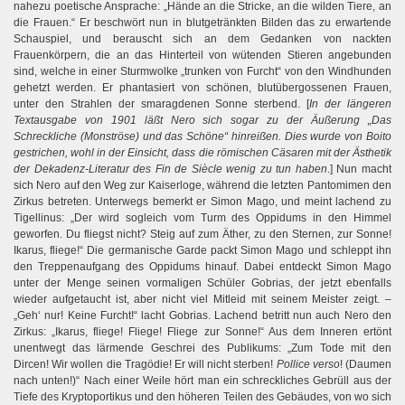
nahezu poetische Ansprache: „Hände an die Stricke, an die wilden Tiere, an
die Frauen.“ Er beschwört nun in blutgetränkten Bilden das zu erwartende
Schauspiel, und berauscht sich an dem Gedanken von nackten
Frauenkörpern, die an das Hinterteil von wütenden Stieren angebunden
sind, welche in einer Sturmwolke „trunken von Furcht“ von den Windhunden
gehetzt werden. Er phantasiert von schönen, blutübergossenen Frauen,
unter den Strahlen der smaragdenen Sonne sterbend. [
In der längeren
Textausgabe von 1901 läßt Nero sich sogar zu der Äußerung „Das
Schreckliche (Monströse) und das Schöne“ hinreißen. Dies wurde von Boito
gestrichen, wohl in der Einsicht, dass die römischen Cäsaren mit der Ästhetik
der Dekadenz-Literatur des Fin de Siècle wenig zu tun haben
.] Nun macht
sich Nero auf den Weg zur Kaiserloge, während die letzten Pantomimen den
Zirkus betreten. Unterwegs bemerkt er Simon Mago, und meint lachend zu
Tigellinus: „Der wird sogleich vom Turm des Oppidums in den Himmel
geworfen. Du fliegst nicht? Steig auf zum Äther, zu den Sternen, zur Sonne!
Ikarus, fliege!“ Die germanische Garde packt Simon Mago und schleppt ihn
den Treppenaufgang des Oppidums hinauf. Dabei entdeckt Simon Mago
unter der Menge seinen vormaligen Schüler Gobrias, der jetzt ebenfalls
wieder aufgetaucht ist, aber nicht viel Mitleid mit seinem Meister zeigt. –
„Geh‘ nur! Keine Furcht!“ lacht Gobrias. Lachend betritt nun auch Nero den
Zirkus: „Ikarus, fliege! Fliege! Fliege zur Sonne!“ Aus dem Inneren ertönt
unentwegt das lärmende Geschrei des Publikums: „Zum Tode mit den
Dircen! Wir wollen die Tragödie! Er will nicht sterben!
Pollice verso
! (Daumen
nach unten!)“ Nach einer Weile hört man ein schreckliches Gebrüll aus der
Tiefe des Kryptoportikus und den höheren Teilen des Gebäudes, von wo sich