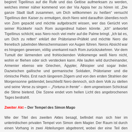
beginnt Tigellinus auf die Rufe und das Getöse aufmerksam zu werden,
welches immer näher kommend von der Via Appia her zu hören ist. „Die
ganze Stadt läuft zusammen, um Dich willkommen zu heißen“ versucht
Tigellinus den Kaiser zu ermutigen, doch Nero wird daraufhin überdies noch
von Zorn gepackt und möchte aufgebracht wissen, wer das Gerücht von
seiner Rückkehr nach Rom ausgestreut haben könnte. „Ich“ antwortet
Tigellinus schlicht, was Nero noch viel mehr auf die Palme bringt. „Ich tat es,
um Dich zu retten“ erklärt der Prätorianer-Präfekt und möchte Nero die
frenetisch jubelnden Menschenmassen vor Augen führen. Neros Absicht war
es hingegen gewesen, völlig unerkannt nach Rom zurückzukehren. Vor dem
Tumult der lärmenden und frohlockenden Volksmenge weiß Nero nicht,
wohin er fliehen oder sich verstecken kann. Alle laufen wild durcheinander,
Armenier ebenso wie Griechen, Ägypter, Äthiopier und sogar Inder.
Dazwischen gallische und germanische Soldaten, Prätorianer und die
römische Plebs. Erst nach längerem Zögern und von den ersten Strahlen der
Morgensonne geblendet, beschließt Nero dennoch, sich dem Volk zu stellen
und seine Verse zu singen – „
Fortuna in frente
“ – dem ungewissen Schicksal
die Stirne bietend. Die Szene endet vom hellen Licht des angebrochenen
Tages bestrahlt.
Zweiter Akt
– Der Tempel des Simon Mago
Wie der Titel des zweiten Aktes besagt, befindet man sich hier im
unterirdischen privaten Tempel von Simon dem Magier. Der Raum ist durch
einen Vorhang in zwei Abteilungen abgetrennt, wobei der eine Teil den