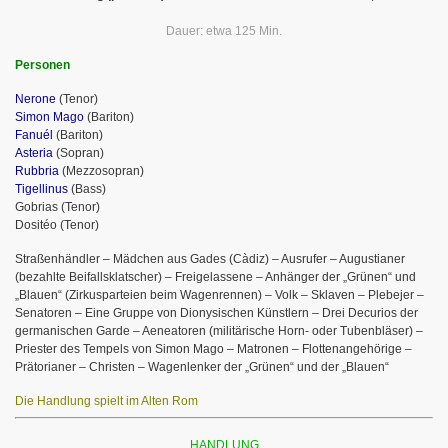
Dauer: etwa 125 Min.
Personen
Nerone
(Tenor)
Simon Mago
(Bariton)
Fanuél
(Bariton)
Asteria
(Sopran)
Rubbria
(Mezzosopran)
Tigellinus
(Bass)
Gobrias (Tenor)
Dositéo (Tenor)
Straßenhändler – Mädchen aus Gades (Càdiz) – Ausrufer – Augustianer
(bezahlte Beifallsklatscher) – Freigelassene – Anhänger der „Grünen“ und
„Blauen“ (Zirkusparteien beim Wagenrennen) – Volk – Sklaven – Plebejer –
Senatoren – Eine Gruppe von Dionysischen Künstlern – Drei Decurios der
germanischen Garde – Aeneatoren (militärische Horn- oder Tubenbläser) –
Priester des Tempels von Simon Mago – Matronen – Flottenangehörige –
Prätorianer – Christen – Wagenlenker der „Grünen“ und der „Blauen“
Die Handlung spielt im Alten Rom
HANDLUNG