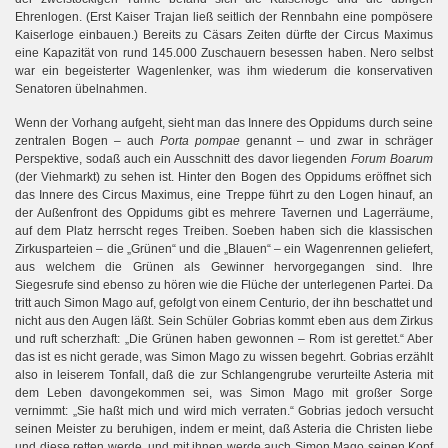
Ehrenlogen. (Erst Kaiser Trajan ließ seitlich der Rennbahn eine pompösere
Kaiserloge einbauen.) Bereits zu Cäsars Zeiten dürfte der Circus Maximus
eine Kapazität von rund 145.000 Zuschauern besessen haben. Nero selbst
war ein begeisterter Wagenlenker, was ihm wiederum die konservativen
Senatoren übelnahmen.
Wenn der Vorhang aufgeht, sieht man das Innere des Oppidums durch seine
zentralen Bogen – auch
Porta pompae
genannt – und zwar in schräger
Perspektive, sodaß auch ein Ausschnitt des davor liegenden
Forum Boarum
(der Viehmarkt) zu sehen ist. Hinter den Bogen des Oppidums eröffnet sich
das Innere des Circus Maximus, eine Treppe führt zu den Logen hinauf, an
der Außenfront des Oppidums gibt es mehrere Tavernen und Lagerräume,
auf dem Platz herrscht reges Treiben. Soeben haben sich die klassischen
Zirkusparteien – die „Grünen“ und die „Blauen“ – ein Wagenrennen geliefert,
aus welchem die Grünen als Gewinner hervorgegangen sind. Ihre
Siegesrufe sind ebenso zu hören wie die Flüche der unterlegenen Partei. Da
tritt auch Simon Mago auf, gefolgt von einem Centurio, der ihn beschattet und
nicht aus den Augen läßt. Sein Schüler Gobrias kommt eben aus dem Zirkus
und ruft scherzhaft: „Die Grünen haben gewonnen – Rom ist gerettet.“ Aber
das ist es nicht gerade, was Simon Mago zu wissen begehrt. Gobrias erzählt
also in leiserem Tonfall, daß die zur Schlangengrube verurteilte Asteria mit
dem Leben davongekommen sei, was Simon Mago mit großer Sorge
vernimmt: „Sie haßt mich und wird mich verraten.“ Gobrias jedoch versucht
seinen Meister zu beruhigen, indem er meint, daß Asteria die Christen liebe
und diese retten werde, und mit ihnen werde auch Simon Mago seinen Kopf