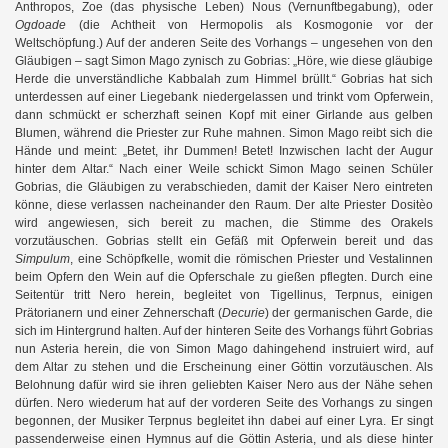
Anthropos, Zoe (das physische Leben) Nous (Vernunftbegabung), oder
Ogdoade
(die Achtheit von Hermopolis als Kosmogonie vor der
Weltschöpfung.) Auf der anderen Seite des Vorhangs – ungesehen von den
Gläubigen – sagt Simon Mago zynisch zu Gobrias: „Höre, wie diese gläubige
Herde die unverständliche Kabbalah zum Himmel brüllt.“ Gobrias hat sich
unterdessen auf einer Liegebank niedergelassen und trinkt vom Opferwein,
dann schmückt er scherzhaft seinen Kopf mit einer Girlande aus gelben
Blumen, während die Priester zur Ruhe mahnen. Simon Mago reibt sich die
Hände und meint: „Betet, ihr Dummen! Betet! Inzwischen lacht der Augur
hinter dem Altar.“ Nach einer Weile schickt Simon Mago seinen Schüler
Gobrias, die Gläubigen zu verabschieden, damit der Kaiser Nero eintreten
könne, diese verlassen nacheinander den Raum. Der alte Priester Dositèo
wird angewiesen, sich bereit zu machen, die Stimme des Orakels
vorzutäuschen. Gobrias stellt ein Gefäß mit Opferwein bereit und das
Simpulum
, eine Schöpfkelle, womit die römischen Priester und Vestalinnen
beim Opfern den Wein auf die Opferschale zu gießen pflegten.
Durch eine
Seitentür tritt Nero herein, begleitet von Tigellinus, Terpnus, einigen
Prätorianern und einer Zehnerschaft (
Decurie
) der germanischen Garde, die
sich im Hintergrund halten. Auf der hinteren Seite des Vorhangs führt Gobrias
nun Asteria herein, die von Simon Mago dahingehend instruiert wird, auf
dem Altar zu stehen und die Erscheinung einer Göttin vorzutäuschen. Als
Belohnung dafür wird sie ihren geliebten Kaiser Nero aus der Nähe sehen
dürfen. Nero wiederum hat auf der vorderen Seite des Vorhangs zu singen
begonnen, der Musiker Terpnus begleitet ihn dabei auf einer Lyra. Er singt
passenderweise einen Hymnus auf die Göttin Asteria, und als diese hinter