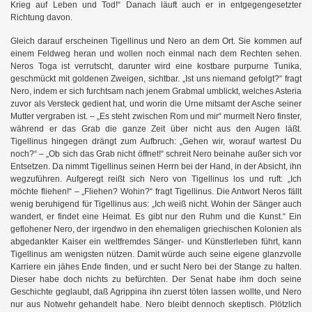
Krieg auf Leben und Tod!“ Danach läuft auch er in entgegengesetzter
Richtung davon.
Gleich darauf erscheinen Tigellinus und Nero an dem Ort. Sie kommen auf
einem Feldweg heran und wollen noch einmal nach dem Rechten sehen.
Neros Toga ist verrutscht, darunter wird eine kostbare purpurne Tunika,
geschmückt mit goldenen Zweigen, sichtbar. „Ist uns niemand gefolgt?“ fragt
Nero, indem er sich furchtsam nach jenem Grabmal umblickt, welches Asteria
zuvor als Versteck gedient hat, und worin die Urne mitsamt der Asche seiner
Mutter vergraben ist. – „Es steht zwischen Rom und mir“ murmelt Nero finster,
während er das Grab die ganze Zeit über nicht aus den Augen läßt.
Tigellinus hingegen drängt zum Aufbruch: „Gehen wir, worauf wartest Du
noch?“ – „Ob sich das Grab nicht öffnet!“ schreit Nero beinahe außer sich vor
Entsetzen. Da nimmt Tigellinus seinen Herrn bei der Hand, in der Absicht, ihn
wegzuführen. Aufgeregt reißt sich Nero von Tigellinus los und ruft: „Ich
möchte fliehen!“ – „Fliehen? Wohin?“ fragt Tigellinus. Die Antwort Neros fällt
wenig beruhigend für Tigellinus aus: „Ich weiß nicht. Wohin der Sänger auch
wandert, er findet eine Heimat. Es gibt nur den Ruhm und die Kunst.“ Ein
geflohener Nero, der irgendwo in den ehemaligen griechischen Kolonien als
abgedankter Kaiser ein weltfremdes Sänger- und Künstlerleben führt, kann
Tigellinus am wenigsten nützen. Damit würde auch seine eigene glanzvolle
Karriere ein jähes Ende finden, und er sucht Nero bei der Stange zu halten.
Dieser habe doch nichts zu befürchten. Der Senat habe ihm doch seine
Geschichte geglaubt, daß Agrippina ihn zuerst töten lassen wollte, und Nero
nur aus Notwehr gehandelt habe. Nero bleibt dennoch skeptisch.
Plötzlich