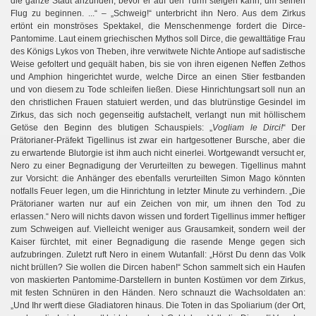
die ganze Stadt anzünden, bevor er auf den Turm steigen kann, um seinen
Flug zu beginnen. ...“ – „Schweig!“ unterbricht ihn Nero. Aus dem Zirkus
ertönt ein monströses Spektakel, die Menschenmenge fordert die Dirce-
Pantomime. Laut einem griechischen Mythos soll Dirce, die gewalttätige Frau
des Königs Lykos von Theben, ihre verwitwete Nichte Antiope auf sadistische
Weise gefoltert und gequält haben, bis sie von ihren eigenen Neffen Zethos
und Amphion hingerichtet wurde, welche Dirce an einen Stier festbanden
und von diesem zu Tode schleifen ließen. Diese Hinrichtungsart soll nun an
den christlichen Frauen statuiert werden, und das blutrünstige Gesindel im
Zirkus, das sich noch gegenseitig aufstachelt, verlangt nun mit höllischem
Getöse den Beginn des blutigen Schauspiels: „
Vogliam le Dirci!
“ Der
Prätorianer-Präfekt Tigellinus ist zwar ein hartgesottener Bursche, aber die
zu erwartende Blutorgie ist ihm auch nicht einerlei. Wortgewandt versucht er,
Nero zu einer Begnadigung der Verurteilten zu bewegen. Tigellinus mahnt
zur Vorsicht: die Anhänger des ebenfalls verurteilten Simon Mago könnten
notfalls Feuer legen, um die Hinrichtung in letzter Minute zu verhindern. „Die
Prätorianer warten nur auf ein Zeichen von mir, um ihnen den Tod zu
erlassen.“ Nero will nichts davon wissen und fordert Tigellinus immer heftiger
zum Schweigen auf. Vielleicht weniger aus Grausamkeit, sondern weil der
Kaiser fürchtet, mit einer Begnadigung die rasende Menge gegen sich
aufzubringen. Zuletzt ruft Nero in einem Wutanfall: „Hörst Du denn das Volk
nicht brüllen? Sie wollen die Dircen haben!“ Schon sammelt sich ein Haufen
von maskierten Pantomime-Darstellern in bunten Kostümen vor dem Zirkus,
mit festen Schnüren in den Händen. Nero schnauzt die Wachsoldaten an:
„Und Ihr werft diese Gladiatoren hinaus. Die Toten in das Spoliarium (der Ort,