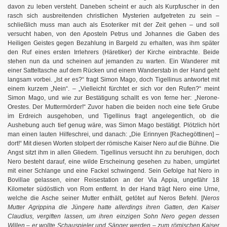
davon zu leben versteht. Daneben scheint er auch als Kurpfuscher in den
rasch sich ausbreitenden christlichen Mysterien aufgetreten zu sein –
schließlich muss man auch als Esoteriker mit der Zeit gehen – und soll
versucht haben, von den Aposteln Petrus und Johannes die Gaben des
Heiligen Geistes gegen Bezahlung in Bargeld zu erhalten, was ihm später
den Ruf eines ersten Irrlehrers (Häretiker) der Kirche einbrachte. Beide
stehen nun da und scheinen auf jemanden zu warten. Ein Wanderer mit
einer Satteltasche auf dem Rücken und einem Wanderstab in der Hand geht
langsam vorbei. „Ist er es?“ fragt Simon Mago, doch Tigellinus antwortet mit
einem kurzem „Nein“. – „Vielleicht fürchtet er sich vor den Rufen?“ meint
Simon Mago, und wie zur Bestätigung schallt es von ferne her: „Nerone-
Orestes. Der Muttermörder!“ Zuvor haben die beiden noch eine tiefe Grube
im Erdreich ausgehoben, und Tigellinus fragt angelegentlich, ob die
Aushebung auch tief genug wäre, was Simon Mago bestätigt. Plötzlich hört
man einen lauten Hilfeschrei, und danach: „Die Erinnyen [Rachegöttinen] –
dort!“ Mit diesen Worten stolpert der römische Kaiser Nero auf die Bühne. Die
Angst sitzt ihm in allen Gliedern. Tigellinus versucht ihn zu beruhigen, doch
Nero besteht darauf, eine wilde Erscheinung gesehen zu haben, umgürtet
mit einer Schlange und eine Fackel schwingend. Sein Gefolge hat Nero in
Bovillae gelassen, einer Reisestation an der Via Appia, ungefähr 18
Kilometer südöstlich von Rom entfernt. In der Hand trägt Nero eine Urne,
welche die Asche seiner Mutter enthält, getötet auf Neros Befehl. [
Neros
Mutter Agrippina die Jüngere hatte allerdings ihren Gatten, den Kaiser
Claudius, vergiften lassen, um ihren einzigen Sohn Nero gegen dessen
Willen – er wollte Schauspieler und Sänger werden – zum römischen Kaiser