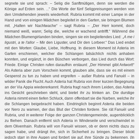
segnete sie und sprach: – Selig die Sanftmütigen, denn sie werden die
Könige auf Erden sein. ...“ Die Worte der fünf Seligpreisungen werden von
den Umstehenden jeweils wiederholt. Rubria kommt mit einer Lampe in der
Hand und von einigen Mädchen begleitet in den Garten, sie bringen Blumen
mit. „Halten wir Nachtwache“ – sagt Rubria – „Der Herr kommt, doch
niemand weiß, wann; Selig die, welche er wachend antrifft.“ Während die
Mädchen Blumengirlanden binden, singen sie ein begleitendes Lied: „
A me i
ligustri, a te l'allor
– Mir den Liguster, und Dir den Lorbeer.“ Das Lied endet
mit den Worten: Glaube, Liebe, Hoffnung. In diesem Moment ist Asteria im
Garten erschienen, welcher die Schlangen tatsächlich nichts anhaben
konnten, und ergänzt, in den Büschen verborgen, das Lied durch das Wort:
Friede. Einige Christen rufen daraufhin erstaunt: „Der Himmel gibt Antwort!“
Als Asteria aber zum Vorschein kommt, glauben alle, dass sie es mit einem
Gespenst zu tun zu haben und ergreifen – außer Rubria und Fanuèl – in
wilder Panik die Flucht. Auch Asteria hat Rubria von ihrer kurzen Begegnung
an der Via Appia wiedererkannt. Rubria fragt nach ihrem Leiden, das Asteria
ins Gesicht geschrieben steht, und bietet ihr zu trinken an. Die durstige
Asteria nimmt einen tiefen Schluck, dann offenbart sie die Narben, welche ihr
die Schlangen beigebracht haben. Eindringlich beginnt Asteria die beiden
vor Nero zu warnen, der das Blut der Christen fordere. Sie rät Fanuèl und
Rubria, und in weiterer Folge der ganzen Christengemeinde, augenblicklich
zu fliehen. Danach entfernt sich Asteria in Windeseile und verschwindet in
dem Olivenhain. Rubria will von Fanuèl wissen, ob er denn nichts dazu zu
sagen habe, und drängt ihn, sich in Sicherheit zu bringen. Dieser blickt
jedoch starr in ihre Augen und fordert sie auf, ihre Sünde zu bekennen. (In