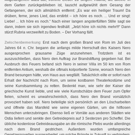
dem Garten zurückgeblieben ist, lauscht aufgewühlt dem Gesang der
Gefangenen, der sich allmählich entfernt: „Es war ein heiliger Traum! Da
drüben, ferne, jenes Lied, das erstirbt – ich höre es noch. ... Und er singt:
Liebe! ... Ich höre es noch.“ Nach einer langen angsterfüllten Stille sagt sie
dann, indem sie sich irgendwo festhält: „Jetzt höre ich nichts mehr!!!“ Dann
stürzt Rubria verzweifelt zu Boden. – Der Vorhang fällt.
Zwischenbemerkung
:
Erst nach dem großen Brand von Rom im Juli des
Jahres 64 n. Chr. begann die anfangs milde Herrschaft des Kaisers Nero
ausgesprochen grausame Züge anzunehmen. Trotzdem ist es
auszuschließen, dass Nero den Auftrag zur Brandstiftung gegeben hat. Bei
Ausbruch des Feuers befand sich Nero in seiner Villa im 50 km von Rom
entfernten Antium, weshalb die oftmals kolportierte Szene, wonach Nero den
Brand besungen hätte, von Haus aus wegfällt. Tatsächlich eilte er sofort nach
Erhalt der Nachricht nach Rom, um seine kostbaren Theaterkostüme und
seine Kunstsammlung zu retten. Bedenkt man, wie sehr der Kaiser die
griechische Kunst liebte, und wie viele Kunstschätze dem Feuer zum Opfer
fielen, scheint es unwahrscheinlich, dass Nero den Brand vorsätzlich
provoziert haben soll. Nero beteiligte sich persönlich an den Löscharbeiten
und öffnete das Marsfeld wie seine eigenen Gärten, um die hilflosen
Menschen unterzubringen. Ebenso ließ er Vorräte aus anderen Städten wie
Ostia liefern und senkte den Getreidepreis auf 3 Sesterzen pro Scheffel. Die
übliche kostenlose Getreideausgabe an die römische Plebs wurde allerdings
nach dem Brand gestrichen. Außerdem wurden umfangreiche
Gesetzesnovellen ausgearbeitet, um solche Brände in Zukunft zu verhindern,