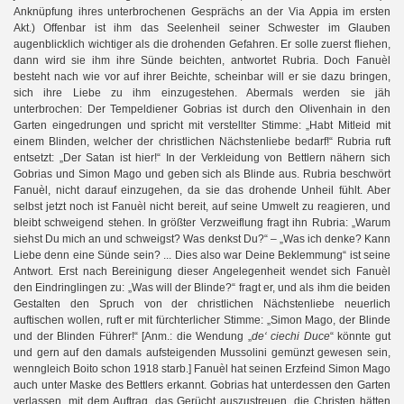
Anknüpfung ihres unterbrochenen Gesprächs an der Via Appia im ersten
Akt.) Offenbar ist ihm das Seelenheil seiner Schwester im Glauben
augenblicklich wichtiger als die drohenden Gefahren. Er solle zuerst fliehen,
dann wird sie ihm ihre Sünde beichten, antwortet Rubria. Doch Fanuèl
besteht nach wie vor auf ihrer Beichte, scheinbar will er sie dazu bringen,
sich ihre Liebe zu ihm einzugestehen. Abermals werden sie jäh
unterbrochen: Der Tempeldiener Gobrias ist durch den Olivenhain in den
Garten eingedrungen und spricht mit verstellter Stimme: „Habt Mitleid mit
einem Blinden, welcher der christlichen Nächstenliebe bedarf!“ Rubria ruft
entsetzt: „Der Satan ist hier!“ In der Verkleidung von Bettlern nähern sich
Gobrias und Simon Mago und geben sich als Blinde aus. Rubria beschwört
Fanuèl, nicht darauf einzugehen, da sie das drohende Unheil fühlt. Aber
selbst jetzt noch ist Fanuèl nicht bereit, auf seine Umwelt zu reagieren, und
bleibt schweigend stehen. In größter Verzweiflung fragt ihn Rubria: „Warum
siehst Du mich an und schweigst? Was denkst Du?“ – „Was ich denke? Kann
Liebe denn eine Sünde sein? ... Dies also war Deine Beklemmung“ ist seine
Antwort. Erst nach Bereinigung dieser Angelegenheit wendet sich Fanuèl
den Eindringlingen zu: „Was will der Blinde?“ fragt er, und als ihm die beiden
Gestalten den Spruch von der christlichen Nächstenliebe neuerlich
auftischen wollen, ruft er mit fürchterlicher Stimme: „Simon Mago, der Blinde
und der Blinden Führer!“ [Anm.: die Wendung „
de‘ ciechi Duce
“ könnte gut
und gern auf den damals aufsteigenden Mussolini gemünzt gewesen sein,
wenngleich Boito schon 1918 starb.] Fanuèl hat seinen Erzfeind Simon Mago
auch unter Maske des Bettlers erkannt. Gobrias hat unterdessen den Garten
verlassen, mit dem Auftrag, das Gerücht auszustreuen, die Christen hätten