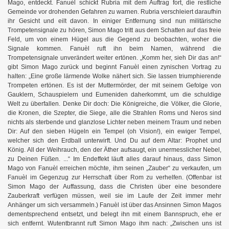
Mago, entdeckt. Fanuèl schickt Rubria mit dem Auftrag fort, die restliche
Gemeinde vor drohenden Gefahren zu warnen. Rubria verschleiert daraufhin
ihr Gesicht und eilt davon. In einiger Entfernung sind nun militärische
Trompetensignale zu hören, Simon Mago tritt aus dem Schatten auf das freie
Feld, um von einem Hügel aus die Gegend zu beobachten, woher die
Signale kommen. Fanuèl ruft ihn beim Namen, während die
Trompetensignale unverändert weiter ertönen. „Komm her, sieh Dir das an!“
gibt Simon Mago zurück und beginnt Fanuèl einen zynischen Vortrag zu
halten: „Eine große lärmende Wolke nähert sich. Sie lassen triumphierende
Trompeten ertönen. Es ist der Muttermörder, der mit seinem Gefolge von
Gauklern, Schauspielern und Eumeniden daherkommt, um die schuldige
Welt zu überfallen. Denke Dir doch: Die Königreiche, die Völker, die Glorie,
die Kronen, die Szepter, die Siege, alle die Strahlen Roms und Neros sind
nichts als sterbende und glanzlose Lichter neben meinem Traum und neben
Dir: Auf den sieben Hügeln ein Tempel (oh Vision!), ein ewiger Tempel,
welcher sich den Erdball unterwirft. Und Du auf dem Altar: Prophet und
König. All der Weihrauch, den der Äther aufsaugt, ein unermesslicher Nebel,
zu Deinen Füßen. ...“ Im Endeffekt läuft alles darauf hinaus, dass Simon
Mago von Fanuèl erreichen möchte, ihm seinen „Zauber“ zu verkaufen, um
Fanuèl im Gegenzug zur Herrschaft über Rom zu verhelfen. (Offenbar ist
Simon Mago der Auffassung, dass die Christen über eine besondere
Zauberkraft verfügen müssen, weil sie im Laufe der Zeit immer mehr
Anhänger um sich versammeln.) Fanuèl ist über das Ansinnen Simon Magos
dementsprechend entsetzt, und belegt ihn mit einem Bannspruch, ehe er
sich entfernt. Wutentbrannt ruft Simon Mago ihm nach: „Zwischen uns ist