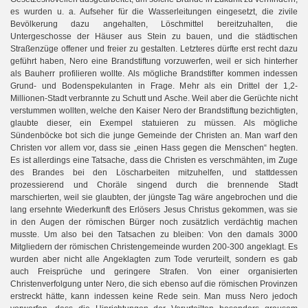
es wurden u. a. Aufseher für die Wasserleitungen eingesetzt, die zivile
Bevölkerung dazu angehalten, Löschmittel bereitzuhalten, die
Untergeschosse der Häuser aus Stein zu bauen, und die städtischen
Straßenzüge offener und freier zu gestalten. Letzteres dürfte erst recht dazu
geführt haben, Nero eine Brandstiftung vorzuwerfen, weil er sich hinterher
als Bauherr profilieren wollte. Als mögliche Brandstifter kommen indessen
Grund- und Bodenspekulanten in Frage. Mehr als ein Drittel der 1,2-
Millionen-Stadt verbrannte zu Schutt und Asche. Weil aber die Gerüchte nicht
verstummen wollten, welche den Kaiser Nero der Brandstiftung bezichtigten,
glaubte dieser, ein Exempel statuieren zu müssen. Als mögliche
Sündenböcke bot sich die junge Gemeinde der Christen an. Man warf den
Christen vor allem vor, dass sie „einen Hass gegen die Menschen“ hegten.
Es ist allerdings eine Tatsache, dass die Christen es verschmähten, im Zuge
des Brandes bei den Löscharbeiten mitzuhelfen, und stattdessen
prozessierend und Choräle singend durch die brennende Stadt
marschierten, weil sie glaubten, der jüngste Tag wäre angebrochen und die
lang ersehnte Wiederkunft des Erlösers Jesus Christus gekommen, was sie
in den Augen der römischen Bürger noch zusätzlich verdächtig machen
musste. Um also bei den Tatsachen zu bleiben: Von den damals 3000
Mitgliedern der römischen Christengemeinde wurden 200-300 angeklagt. Es
wurden aber nicht alle Angeklagten zum Tode verurteilt, sondern es gab
auch Freisprüche und geringere Strafen. Von einer organisierten
Christenverfolgung unter Nero, die sich ebenso auf die römischen Provinzen
erstreckt hätte, kann indessen keine Rede sein. Man muss Nero jedoch