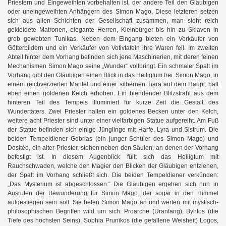
Priestern und Eingeweihten vorbehalten ist, der andere Teil den Gläubigen
oder uneingeweihten Anhängern des Simon Mago. Diese letzteren setzen
sich aus allen Schichten der Gesellschaft zusammen, man sieht reich
gekleidete Matronen, elegante Herren, Kleinbürger bis hin zu Sklaven in
grob gewebten Tunikas. Neben dem Eingang bieten ein Verkäufer von
Götterbildern und ein Verkäufer von Votivtafeln ihre Waren feil. Im zweiten
Abteil hinter dem Vorhang befinden sich jene Maschinerien, mit deren feinen
Mechanismen Simon Mago seine „Wunder“ vollbringt. Ein schmaler Spalt im
Vorhang gibt den Gläubigen einen Blick in das Heiligtum frei. Simon Mago, in
einem reichverzierten Mantel und einer silbernen Tiara auf dem Haupt, hält
eben einen goldenen Kelch erhoben. Ein blendender Blitzstrahl aus dem
hinteren Teil des Tempels illuminiert für kurze Zeit die Gestalt des
Wundertäters. Zwei Priester halten ein goldenes Becken unter den Kelch,
weitere acht Priester sind unter einer vielfarbigen Statue aufgereiht. Am Fuß
der Statue befinden sich einige Jünglinge mit Harfe, Lyra und Sistrum. Die
beiden Tempeldiener Gobrias (ein junger Schüler des Simon Mago) und
Dositèo, ein alter Priester, stehen neben den Säulen, an denen der Vorhang
befestigt ist. In diesem Augenblick füllt sich das Heiligtum mit
Rauchschwaden, welche den Magier den Blicken der Gläubigen entziehen,
der Spalt im Vorhang schließt sich. Die beiden Tempeldiener verkünden:
„Das Mysterium ist abgeschlossen.“ Die Gläubigen ergehen sich nun in
Ausrufen der Bewunderung für Simon Mago, der sogar in den Himmel
aufgestiegen sein soll. Sie beten Simon Mago an und werfen mit mystisch-
philosophischen Begriffen wild um sich: Proarche (Uranfang), Byhtos (die
Tiefe des höchsten Seins), Sophia Prunikos (die gefallene Weisheit) Logos,