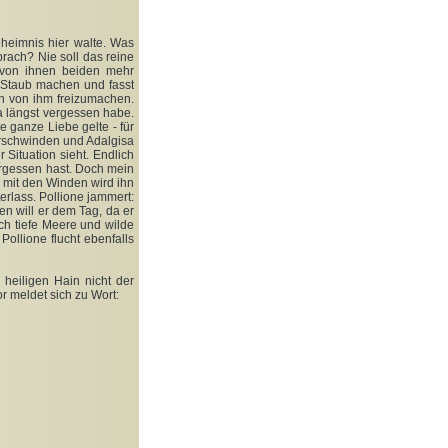
eheimnis hier walte. Was
rach? Nie soll das reine
 von ihnen beiden mehr
m Staub machen und fasst
ch von ihm freizumachen.
a längst vergessen habe.
e ganze Liebe gelte - für
erschwinden und Adalgisa
 Situation sieht. Endlich
rgessen hast. Doch mein
d mit den Winden wird ihn
erlass. Pollione jammert:
en will er dem Tag, da er
rch tiefe Meere und wilde
Pollione flucht ebenfalls
eiligen Hain nicht der
r meldet sich zu Wort: