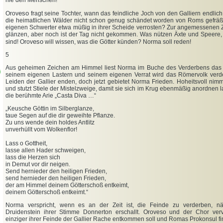
nie den Menschen!
e
so
Orov
fragt seine Tochter, wann das feindliche Joch von den Galliern endlich
die heimatlichen Wälder nicht schon genug schändet worden von Roms gefräßi
eigenen Schwerter etwa müßig in ihrer Scheide verrosten? Zur angemessenen Z
glänzen, aber noch ist der Tag nicht gekommen. Was nützen Äxte und Speere,
eso
sind! Orov
will wissen, was die Götter künden? Norma soll reden!
5
Aus geheimen Zeichen am Himmel liest Norma im Buche des Verderbens das 
a
seinem eigenen Lastern und seinem eigenen Verrat wird das Römervolk ver
Leiden der Gallier enden, doch jetzt gebietet Norma Frieden. Hoheitsvoll nimm
und stutzt Stiele der Mistelzweige, damit sie sich im Krug ebenmäßig anordnen 
die berühmte Arie „Casta Diva …“
„
Keusche Göttin im Silberglanze,
taue Segen auf die dir geweihte Pflanze.
Zu uns wende dein holdes Antlitz
unverhüllt vom Wolkenflor!
Lass o Gottheit,
lasse allen Hader schweigen,
lass die Herzen sich
in Demut vor dir neigen.
Send hernieder den heiligen Frieden,
send hernieder den heiligen Frieden,
der am Himmel deinem Götterschoß entkeimt,
deinem Götterschoß entkeimt.“
Norma verspricht, wenn es an der Zeit ist, die Feinde zu verderben, 
Druidenstein ihrer Stimme Donnerton erschallt. Oroveso und der Chor verv
einziger ihrer Feinde der Gallier Rache entkommen soll und Romas Prokonsul fin