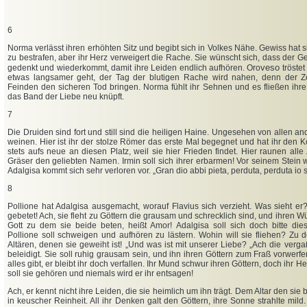
6
Norma verlässt ihren erhöhten Sitz und begibt sich in Volkes Nähe. Gewiss hat s
zu bestrafen, aber ihr Herz verweigert die Rache. Sie wünscht sich, dass der G
ve
so
gedenkt und wiederkommt, damit ihre Leiden endlich aufhören. Oro
tröste
etwas langsamer geht, der Tag der blutigen Rache wird nahen, denn der Z
Feinden den sicheren Tod bringen. Norma fühlt ihr Sehnen und es fließen ihre
das Band der Liebe neu knüpft.
7
Die Druiden sind fort und still sind die heiligen Haine. Ungesehen von allen a
weinen. Hier ist ihr der stolze Römer das erste Mal begegnet und hat ihr den Ko
stets aufs neue an diesen Platz, weil sie hier Frieden findet. Hier raunen alle
Gräser den geliebten Namen. Irmin soll sich ihrer erbarmen! Vor seinem Stein wi
Adalgisa kommt sich sehr verloren vor. „Gran dio abbi pieta, perduta, perduta io 
8
Pollione hat Adalgisa ausgemacht, worauf Flavius sich verzieht. Was sieht er
gebetet! Ach, sie fleht zu Göttern die grausam und schrecklich sind, und ihren 
Gott zu dem sie beide beten, heißt Amor! Adalgisa soll sich doch bitte di
Pollione soll schweigen und aufhören zu lästern. Wohin will sie fliehen? Zu
Altären, denen sie geweiht ist! „Und was ist mit unserer Liebe? „Ach die vergaß 
beleidigt. Sie soll ruhig grausam sein, und ihn ihren Göttern zum Fraß vorwerf
alles gibt, er bleibt ihr doch verfallen. Ihr Mund schwur ihren Göttern, doch ihr H
soll sie gehören und niemals wird er ihr entsagen!
Ach, er kennt nicht ihre Leiden, die sie heimlich um ihn trägt. Dem Altar den sie b
in keuscher Reinheit. All ihr Denken galt den Göttern, ihre Sonne strahlte mild.