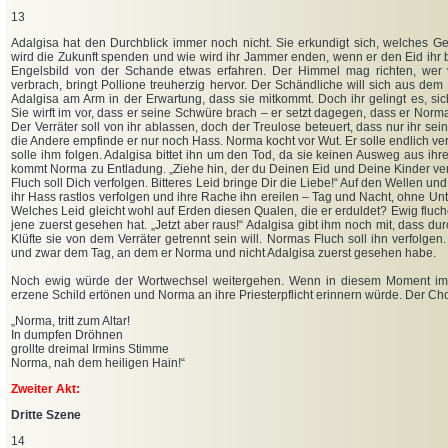
13
Adalgisa hat den Durchblick immer noch nicht. Sie erkundigt sich, welches G
wird die Zukunft spenden und wie wird ihr Jammer enden, wenn er den Eid ihr b
Engelsbild von der Schande etwas erfahren. Der Himmel mag richten, wer
verbrach, bringt Pollione treuherzig hervor. Der Schändliche will sich aus de
Adalgisa am Arm in der Erwartung, dass sie mitkommt. Doch ihr gelingt es, si
Sie wirft im vor, dass er seine Schwüre brach – er setzt dagegen, dass er Norm
Der Verräter soll von ihr ablassen, doch der Treulose beteuert, dass nur ihr sein
die Andere empfinde er nur noch Hass. Norma kocht vor Wut. Er solle endlich v
solle ihm folgen. Adalgisa bittet ihn um den Tod, da sie keinen Ausweg aus ihrer
kommt Norma zu Entladung. „Ziehe hin, der du Deinen Eid und Deine Kinder ve
Fluch soll Dich verfolgen. Bitteres Leid bringe Dir die Liebe!“ Auf den Wellen un
ihr Hass rastlos verfolgen und ihre Rache ihn ereilen – Tag und Nacht, ohne Unt
Welches Leid gleicht wohl auf Erden diesen Qualen, die er erduldet? Ewig fluch
jene zuerst gesehen hat. „Jetzt aber raus!“ Adalgisa gibt ihm noch mit, dass du
Klüfte sie von dem Verräter getrennt sein will. Normas Fluch soll ihn verfolgen. 
und zwar dem Tag, an dem er Norma und nicht Adalgisa zuerst gesehen habe.
Noch ewig würde der Wortwechsel weitergehen. Wenn in diesem Moment im h
erzene Schild ertönen und Norma an ihre Priesterpflicht erinnern würde. Der Cho
„
Norma, tritt zum Altar!
In dumpfen Dröhnen
grollte dreimal Irmins Stimme
Norma, nah dem heiligen Hain!“
Zweiter Akt:
Dritte Szene
14