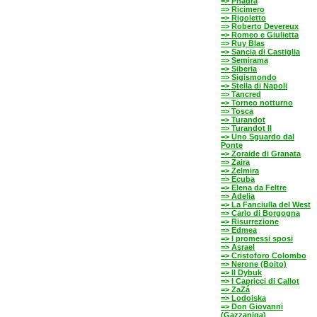
=> Phädra
=> Ricimero
=> Rigoletto
=> Roberto Devereux
=> Romeo e Giulietta
=> Ruy Blas
=> Sancia di Castiglia
=> Semirama
=> Siberia
=> Sigismondo
=> Stella di Napoli
=> Tancred
=> Torneo notturno
=> Tosca
=> Turandot
=> Turandot II
=> Uno Sguardo dal
Ponte
=> Zoraide di Granata
=> Zaira
=> Zelmira
=> Ecuba
=> Elena da Feltre
=> Adelia
=> La Fanciulla del West
=> Carlo di Borgogna
=> Risurrezione
=> Edmea
=> I promessi sposi
=> Asrael
=> Cristoforo Colombo
=> Nerone (Boito)
=> Il Dybuk
=> I Capricci di Callot
=> ZaZá
=> Lodoiska
=> Don Giovanni
(Gazzaniga)