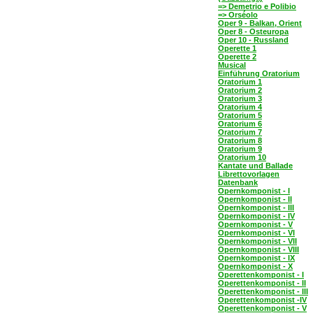
=> Demetrio e Polibio
=> Orséolo
Oper 9 - Balkan, Orient
Oper 8 - Osteuropa
Oper 10 - Russland
Operette 1
Operette 2
Musical
Einführung Oratorium
Oratorium 1
Oratorium 2
Oratorium 3
Oratorium 4
Oratorium 5
Oratorium 6
Oratorium 7
Oratorium 8
Oratorium 9
Oratorium 10
Kantate und Ballade
Librettovorlagen
Datenbank
Opernkomponist - I
Opernkomponist - II
Opernkomponist - III
Opernkomponist - IV
Opernkomponist - V
Opernkomponist - VI
Opernkomponist - VII
Opernkomponist - VIII
Opernkomponist - IX
Opernkomponist - X
Operettenkomponist - I
Operettenkomponist - II
Operettenkomponist - III
Operettenkomponist -IV
Operettenkomponist - V