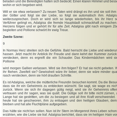
beladen und die Beleidigten halten sich bedeckt. Einen klaren Himmel und besse
wohin er sich begeben wird.
Will er sie etwa verlassen? Zu neuen Taten wird drängt es ihn und sie soll ihm 
der Götter und folgt sie der Liebe, so folgt sie automatisch ihm. Adalgisa
weiterzusprechen. Doch er wird sich so lange wiederholen, bis ihr Herz 
Verführer gelingt es, Adalgisa die fremde Hauptstadt schmackhaft zu machen.
Herzens folgen und er gehört ihr für alle Zeit. Adalgisa gibt nach einigem Z
begleiten und Pollione schwört ihr ewig Treue.
Zweite Szene:
9
In Normas Herz streiten sich die Gefühle. Bald herrscht die Liebe und wiederu
hassen. Jetzt macht ihr Anblick ihr Freude und dann kehrt der Kummer zurück. 
verstecken, denn es ergreift die ein Schauder. Das Kindermädchen wird si
Pollione
wird morgen Gallien verlassen. Wird sie ihm folgen? Er hat sie nicht gebeten. W
ihr fliehen. Zweifelt sie? Gewissheit wäre ihr lieber, denn sie wäre minder qual
rasch verstecken, denn sie hört draußen Schritte.
Es ist Adalgisa, welche die mütterliche Freundin besuchen kommt. Da die Besuch
dass sie ihr ein Geheimnis zu entdecken wünscht. Sie sagt, sie wage es nicht
zurück. Wenn sie sich ihr dagegen gütig neigt, wird sie ihr Geheimnis offen
vertrauen und ihr sagen, was sie quält. Die Gütige soll ihr bitte nicht zürnen, 
Lange hat sie gestritten, um die zu besiegen und all ihre Kraft verschwendet
heute hat sie geschworen, ihm zu entsagen und den heiligen Glauben, dem s
bleiben und hat alle Fluchtpläne aufgegeben.
Das hätte sie nicht tun sollen. Nun ist ihr Stern im Morgenrot ihres Leben scho
erzählen, wie die Liebe sie traf. Adalgisa berichtet, dass sie im heiligen Hain vo