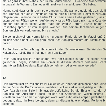
als sie ganz in ihrer Nähe einen riefen Seufzer hörte. Es war eine Männerstimm
in ungeahnte Wonnen. Ein neuer Himmel war ihr erschlossen. Sie liebte.
Norma sagt, dass es ihr auch so ergangen ist. Sie war wie geblendet, als sie i
sah. Hort sie ihr auch zu. Natürlich, sie soll sich nur ergießen. Heimlich zur Nac
oft gesehen. Sie hörte ihn in heißer Glut ihr seine seine Liebe gestehen. „Lass 
er,„zu deinen Füßen weilen. Auf deines Haares Fülle lasse mich zum Kuss 
erinnert sich, dass solche Worte auch den Weg zu ihrem Herzen fanden. S
Rosenhag sprach er von seligen Wonnen. Aus seinem lächelnden Augenpa
Sonnen. „Ich war verloren und bin es noch.“
Sie soll nicht weinen, Norma ist nicht grausam. Findet sie bei ihr Verzeihen? 
an den Altar bindet, will sie gern lösen. Ach Adalgisa möchte die trostreiche
hören.
Als Zeichen der Verzeihung gibt Norma ihr den Schwesterkuss. Sie löst das Ge
Ketten. Jetzt ist die Bahn frei - nun lacht das Leben.
Doch Adalgisa soll ihr noch sagen, wer der Geliebte ist und ihr seinen Na
gallischer Krieger, sondern ein Römer. In diesem Moment hört man Schri
unerhörter Zufall. Adalgisa lässt sich vernehmen. „Hier kommt er gerade.“
12
Hört Norma richtig? Pollione ist ihr Geliebter. Ja, aber Adalgisa hatte doch kei
ihr nun Vorwürfe. Die Situation ist verfahren. Pollione ist verwirrt, Adalgisa zitter
Aber Adalgisa nimmt sie in Schutz; sie treffe keine Schuld. Er allein sei der V
Adalgisa nun Aufklärung, doch Pollione hat Sendepause. Welch bitteres H
Priesterin. Wenn er ihr nie begegnet wäre, würde ihr vieles erspart geblieben
betrogen, dazu ihr Herz belogen, denn an diesem übte er Verrat. Pollione bi
schonen.