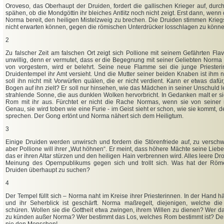
eso
Orov
, das Oberhaupt der Druiden, fordert die gallischen Krieger auf, dur
spähen, ob die Mondgöttin ihr bleiches Antlitz noch nicht zeigt. Erst dann, wenn 
Norma bereit, den heiligen Mistelzweig zu brechen. Die Druiden stimmen Krieg
nicht erwarten können, gegen die römischen Unterdrücker losschlagen zu könne
2
Zu falscher Zeit am falschen Ort zeigt sich Pollione mit seinem Gefährten Flav
unwillig, denn er vermutet, dass er die Begegnung mit seiner Geliebten Norma
von vorgestern, wird er belehrt. Seine neue Flamme sei die junge Priesteri
Druidentempel ihr Amt versieht. Und die Mutter seiner beiden Knaben ist ihm n
soll ihn nicht mit Vorwürfen quälen, die er nicht verdient. Kann er etwas daf
Bogen auf ihn zielt? Er soll nur hinsehen, wie das Mädchen in seiner Unschuld leu
strahlende Sonne, die aus dunklen Wolken hervorbricht. In Gedanken malt er si
Rom mit ihr aus. Fürchtet er nicht die Rache Normas, wenn sie von seiner
Genau, sie wird toben wie eine Furie - im Geist sieht er schon, wie sie kommt, de
sprechen. Der Gong ertönt und Norma nähert sich dem Heiligtum.
3
Einige Druiden werden unwirsch und fordern die Störenfriede auf, zu verschwin
aber Pollione will ihrer „Wut höhnen“. Er meint, dass höhere Mächte seine Lieb
das er ihren Altar stürzen und den heiligen Hain verbrennen wird. Alles leere Dr
Meinung des Opernpublikums gegen sich und trollt sich. Was hat der Röme
Druiden überhaupt zu suchen?
4
Der Tempel füllt sich – Norma naht im Kreise ihrer Priesterinnen. In der Hand hä
und ihr Seherblick ist geschärft. Norma maßregelt, diejenigen, welche d
schüren. Wollen sie die Gottheit etwa zwingen, ihrem Willen zu dienen? Wer da
zu künden außer Norma? Wer bestimmt das Los, welches Rom bestimmt ist? Den 