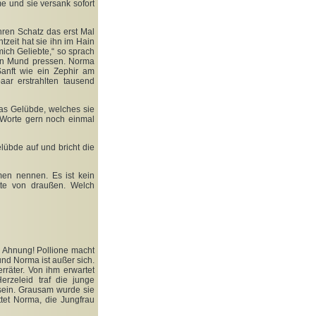
e und sie versank sofort
hren Schatz das erst Mal
htzeit hat sie ihn im Hain
mich Geliebte,“ so sprach
den Mund pressen. Norma
anft wie ein Zephir am
ar erstrahlten tausend
Das Gelübde, welches sie
n Worte gern noch einmal
lübde auf und bricht die
men nennen. Es ist kein
tte von draußen. Welch
ne Ahnung! Pollione macht
t und Norma ist außer sich.
erräter. Von ihm erwartet
erzeleid traf die junge
 sein. Grausam wurde sie
ttet Norma, die Jungfrau