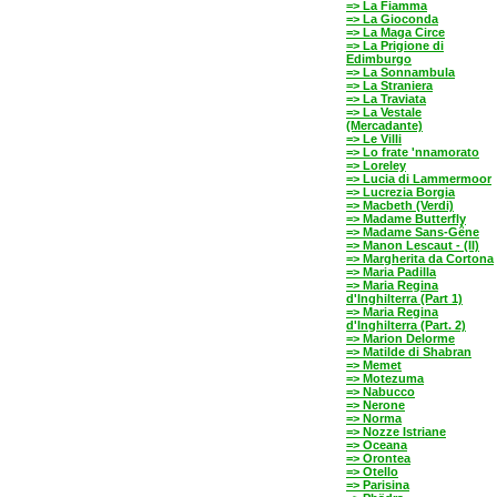
=> La Fiamma
=> La Gioconda
=> La Maga Circe
=> La Prigione di
Edimburgo
=> La Sonnambula
=> La Straniera
=> La Traviata
=> La Vestale
(Mercadante)
=> Le Villi
=> Lo frate 'nnamorato
=> Loreley
=> Lucia di Lammermoor
=> Lucrezia Borgia
=> Macbeth (Verdi)
=> Madame Butterfly
=> Madame Sans-Gêne
=> Manon Lescaut - (II)
=> Margherita da Cortona
=> Maria Padilla
=> Maria Regina
d'Inghilterra (Part 1)
=> Maria Regina
d'Inghilterra (Part. 2)
=> Marion Delorme
=> Matilde di Shabran
=> Memet
=> Motezuma
=> Nabucco
=> Nerone
=> Norma
=> Nozze Istriane
=> Oceana
=> Orontea
=> Otello
=> Parisina