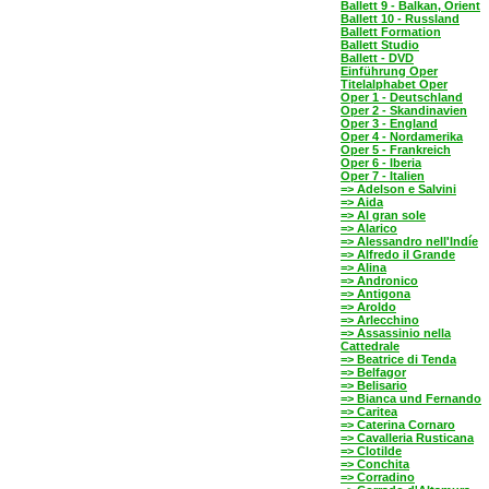
Ballett 9 - Balkan, Orient
Ballett 10 - Russland
Ballett Formation
Ballett Studio
Ballett - DVD
Einführung Oper
Titelalphabet Oper
Oper 1 - Deutschland
Oper 2 - Skandinavien
Oper 3 - England
Oper 4 - Nordamerika
Oper 5 - Frankreich
Oper 6 - Iberia
Oper 7 - Italien
=> Adelson e Salvini
=> Aida
=> Al gran sole
=> Alarico
=> Alessandro nell'Indíe
=> Alfredo il Grande
=> Alina
=> Andronico
=> Antigona
=> Aroldo
=> Arlecchino
=> Assassinio nella
Cattedrale
=> Beatrice di Tenda
=> Belfagor
=> Belisario
=> Bianca und Fernando
=> Caritea
=> Caterina Cornaro
=> Cavalleria Rusticana
=> Clotilde
=> Conchita
=> Corradino