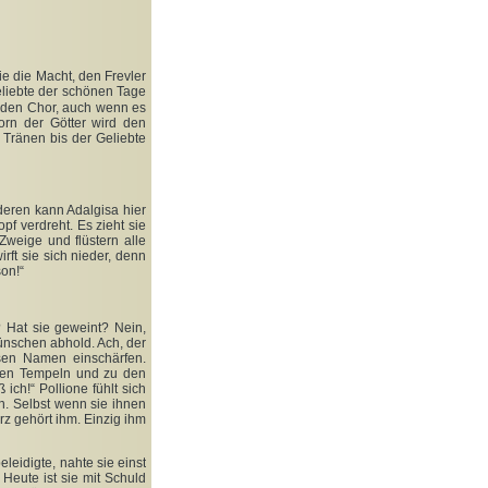
ie die Macht, den Frevler
eliebte der schönen Tage
t den Chor, auch wenn es
orn der Götter wird den
 Tränen bis der Geliebte
nderen kann Adalgisa hier
pf verdreht. Es zieht sie
 Zweige und flüstern alle
rft sie sich nieder, denn
son!“
? Hat sie geweint? Nein,
Wünschen abhold. Ach, der
esen Namen einschärfen.
 den Tempeln und zu den
ich!“ Pollione fühlt sich
en. Selbst wenn sie ihnen
erz gehört ihm. Einzig ihm
eleidigte, nahte sie einst
 Heute ist sie mit Schuld