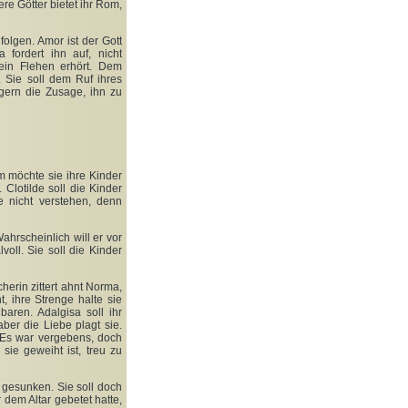
re Götter bietet ihr Rom,
folgen. Amor ist der Gott
 fordert ihn auf, nicht
sein Flehen erhört. Dem
 Sie soll dem Ruf ihres
ögern die Zusage, ihn zu
m möchte sie ihre Kinder
Clotilde soll die Kinder
e nicht verstehen, denn
ahrscheinlich will er vor
voll. Sie soll die Kinder
erin zittert ahnt Norma,
, ihre Strenge halte sie
baren. Adalgisa soll ihr
aber die Liebe plagt sie.
. Es war vergebens, doch
ie geweiht ist, treu zu
n gesunken. Sie soll doch
r dem Altar gebetet hatte,