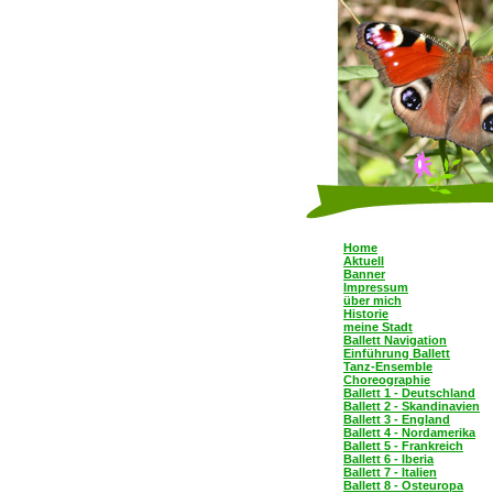
Home
Aktuell
Banner
Impressum
über mich
Historie
meine Stadt
Ballett Navigation
Einführung Ballett
Tanz-Ensemble
Choreographie
Ballett 1 - Deutschland
Ballett 2 - Skandinavien
Ballett 3 - England
Ballett 4 - Nordamerika
Ballett 5 - Frankreich
Ballett 6 - Iberia
Ballett 7 - Italien
Ballett 8 - Osteuropa