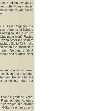
ch die dunklen Zweige zu
der große Gong ertönt ist
sgesänge an, weil sie es
n.
ius. Dieser folgt ihm nur
 sucht. Norma ist Schnee
n Adalgisa, die auch im
ichts mehr wert? Flavius
ür, wenn Amor mit seinem
chtet. Sie ist für ihn die
ch schon die Hochzeit in
 neuen Neigung erfährt?
shalb soll er auch leiser
den. Flavius ist bereit,
e schützen und er kündet,
ohungen! Pollione hat die
r im heiligen Hain der
lt sie die goldene Sichel
ie Flammen des Aufruhrs
rf es wagen, die Zukunft
Göttern steht es zu und