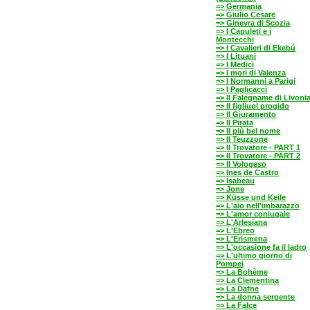
=> Germania
=> Giulio Cesare
=> Ginevra di Scozia
=> I Capuleti e i
Montecchi
=> I Cavalieri di Ekebú
=> I Lituani
=> I Medici
=> I mori di Valenza
=> I Normanni a Parigi
=> I Paglicacci
=> Il Falegname di Livoni
=> Il figliuol progido
=> Il Giuramento
=> Il Pirata
=> Il più bel nome
=> Il Teuzzone
=> Il Trovatore - PART 1
=> Il Trovatore - PART 2
=> Il Vologeso
=> Ines de Castro
=> Isabeau
=> Jone
=> Küsse und Keile
=> L'aio nell'imbarazzo
=> L'amor coniugale
=> L'Arlesiana
=> L'Ebreo
=> L'Erismena
=> L'occasione fa il ladro
=> L'ultimo giorno di
Pompei
=> La Bohème
=> La Clementina
=> La Dafne
=> La donna serpente
=> La Falce