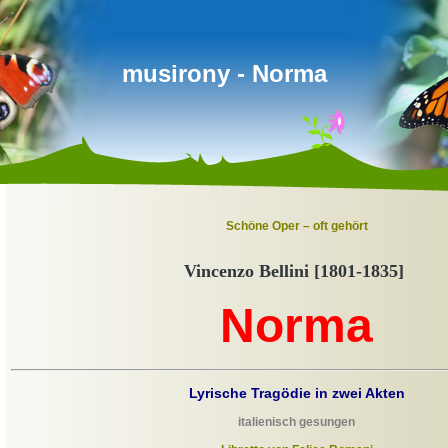
musirony - Norma
Schöne Oper – oft gehört
Vincenzo Bellini [1801-1835]
Norma
Lyrische Tragödie in zwei Akten
italienisch gesungen