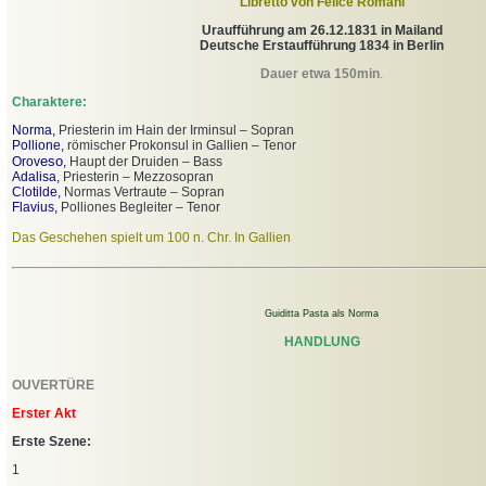
Libretto von Felice Romani
Uraufführung am 26.12.1831 in Mailand
Deutsche Erstaufführung 1834 in Berlin
Dauer etwa 150min
.
Charaktere:
Norma,
Priesterin im Hain der Irminsul – Sopran
Pollione,
römischer Prokonsul in Gallien – Tenor
eso
Orov
,
Haupt der Druiden – Bass
Adal
isa,
Priesterin – Mezzosopran
Clotilde,
Normas Vertraute – Sopran
Flavius,
Polliones Begleiter – Tenor
Das Geschehen spielt um 100 n. Chr. In Gallie
n
Guiditta Pasta als Norma
HANDLUNG
OUVERTÜRE
Erster Akt
Erste Szene:
1