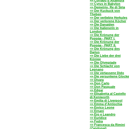
=> Corrado d'Altamura
=> Cyrus in Babylon
=> Demetrio, Re di Siria
=> Der Kuckuck von
Theben
=> Der verliebte Herkules
=> Der verlorene Köcher
=> Die Danaiden
=> Die Italienerin in
London
=> Die Krönung der
Poppäa - PART I.
=> Die Krönung der
Poppäa - PART II.
=> Die Krönung des
Darius
=> Die Liebe der drei
Könige
=> Die Olympiade
=> Die Schlacht von
Legnano
=> Die verlassene Dido
=> Die versunkene Glocke
=> Divara
=> Don Carlo
=> Don Pasquale
=> Edgar
=> Elisabetta al Castello
di Keniworth
=> Emilia di Liverpool
=> Emma d'Antiochia
=> Enrico Leone
=> Ernani
=> Ero e Leandro
=> Euridice
=> Fedra
=> Francesca da Rimini
(Zandonai)