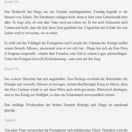
Szene 3-6
Das Heimweh hat Diego aus der Fremde zurückgetrieben. Freudig begrüßt er die
Mauern von Toledo. Die Emotionen schlagen hoch, denn er liebt seine Geburtsstadt über
alles. Er fragt sich, ob sein alter Vater noch am Leben sei. Er hat auch Sehnsucht nach
Caritea und hofft, dass die Zeit ihren Zorn gemildert hat. Ungeachtet der Gefahr für sein
Leben wird er versuchen, sie zu sehen.
Er stößt auf das Feldlager der Portugiesen und Corrado der Adjutant des Königs meldet
seinen Besuch. Alfonso, unwissend wen er vor sich hat - Diego hat sich als Don Pirro
d’Aragona vorgestellt - erlaubt dem Fremden, sein Zelt in seinem Lager aufzuschlagen.
Unter den Kriegern herrscht Hochstimmung - man setzt auf den Sieg.
Szene 7-8
Ein weiterer Besucher hat sich angemeldet. Don Rodrigo erscheint als Botschafter der
Königin und versucht, Alfonso zu bewegen, keinen überflüssigen Krieg zu führen, denn
das Herz Cariteas würde er auf diese Weise auch nicht gewinnen. Rhetorisch überlegen,
reizt er den König zur Weißglut, so dass ein Scharmützel unvermeidlich scheint.
Das zufällige Wiedersehen der beiden Freunde Rodrigo und Diego ist emotional
geprägt.
Szene 9
Von einer Finte versprechen die Portugiesen sich militärisches Glück. Heimlich wird die