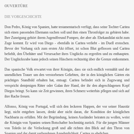
OUVERTÜRE
DIE VORGESCHICHTE
Don Pedro, König von Spanien, hatte testamentarisch verfügt, dass seine Tochter Caritea
sich einen passenden Ehemann suchen soll und ihm einen Thronfolger zu gebären habe.
Ihre Zuneigung gehört ihrem Jugendfreund Pompeo, der aber als Ehekandidat nicht zum
Zuge kommt. Er wird von Diego - ebenfalls in Caritea verliebt - im Duell erstochen.
Bevor der Vorhang sich zum ersten Akt öffnet, ist schon Blut geflossen und Caritea
befiehlt, den Übeltäter und Verursacher ihres Unglücks zu ergreifen und zu enthaupten.
Der Unglücksrabe kann jedoch seinen Häschern rechtzeitig über die Grenze entkommen.
Das spanische Volk erwartet von ihrer Königin, dass sie sich endlich vermählt und der
unendlichen Trauer um den verstorbenen Geliebten, der in den königlichen Gärten ein
prächtiges Standbild erhalten hat, entsagt. Caritea befindet sich in Zugzwang und
verspricht demjenigen Ritter oder Galan ihre Hand, der ihr den abgeschlagenen Kopf
Diegos bringt. So kann sie Zeit gewinnen, ihren Schmerz weiterhin pflegen und sich auf
ihre Rache freuen.
Alfonso, König von Portugal, will sich den leckeren Happen, der vor seiner Haustür
liegt, nicht entgehen lassen, denkt aber nicht daran, die Kondition der königlichen
Nachbarin zu erfüllen. Mit der Begründung, keinen Ausländer heiraten zu wollen, weist
die Königin von Spanien seinen Botschafter hochmütig zurück. Für die jungen Männer
von Toledo ist die Verlockung groß und alle richten den Blick auf den Thron von
Spanien und der damit verbundenen Annehmlichkeit, Caritea zu ehelichen.