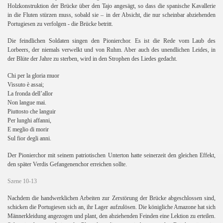
Holzkonstruktion der Brücke über den Tajo angesägt, so dass die spanische Kavallerie
in die Fluten stürzen muss, sobald sie – in der Absicht, die nur scheinbar abziehenden
Portugiesen zu verfolgen - die Brücke betritt.
Die feindlichen Soldaten singen den Pionierchor. Es ist die Rede vom Laub des
Lorbeers, der niemals verwelkt und von Ruhm. Aber auch des unendlichen Leides, in
der Blüte der Jahre zu sterben, wird in den Strophen des Liedes gedacht.
Chi per la gloria muor
Vissuto è assai;
La fronda dell’allor
Non langue mai.
Piuttosto che languir
Per lunghi affanni,
E meglio di morir
Sul fior degli anni.
Der Pionierchor mit seinem patriotischen Unterton hatte seinerzeit den gleichen Effekt,
den später Verdis Gefangenenchor erreichen sollte.
Szene 10-13
Nachdem die handwerklichen Arbeiten zur Zerstörung der Brücke abgeschlossen sind,
schicken die Portugiesen sich an, ihr Lager aufzulösen. Die königliche Amazone hat sich
Männerkleidung angezogen und plant, den abziehenden Feinden eine Lektion zu erteilen.