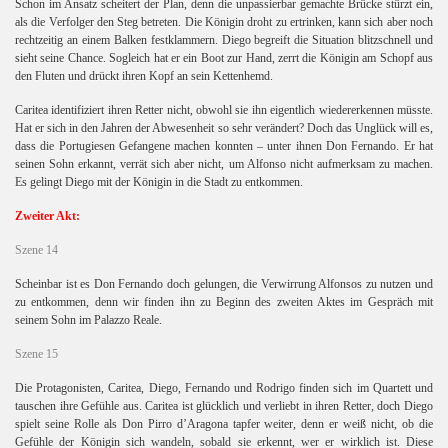
Schon im Ansatz scheitert der Plan, denn die unpassierbar gemachte Brücke stürzt ein,
als die Verfolger den Steg betreten. Die Königin droht zu ertrinken, kann sich aber noch
rechtzeitig an einem Balken festklammern. Diego begreift die Situation blitzschnell und
 I.
sieht seine Chance. Sogleich hat er ein Boot zur Hand, zerrt die Königin am Schopf aus
den Fluten und drückt ihren Kopf an sein Kettenhemd.
 II.
Caritea identifiziert ihren Retter nicht, obwohl sie ihn eigentlich wiedererkennen müsste.
Hat er sich in den Jahren der Abwesenheit so sehr verändert? Doch das Unglück will es,
dass die Portugiesen Gefangene machen konnten – unter ihnen Don Fernando. Er hat
seinen Sohn erkannt, verrät sich aber nicht, um Alfonso nicht aufmerksam zu machen.
Es gelingt Diego mit der Königin in die Stadt zu entkommen.
Zweiter Akt:
Szene 14
Scheinbar ist es Don Fernando doch gelungen, die Verwirrung Alfonsos zu nutzen und
zu entkommen, denn wir finden ihn zu Beginn des zweiten Aktes im Gespräch mit
seinem Sohn im Palazzo Reale.
Szene 15
Die Protagonisten, Caritea, Diego, Fernando und Rodrigo finden sich im Quartett und
tauschen ihre Gefühle aus. Caritea ist glücklich und verliebt in ihren Retter, doch Diego
spielt seine Rolle als Don Pirro d’Aragona tapfer weiter, denn er weiß nicht, ob die
Gefühle der Königin sich wandeln, sobald sie erkennt, wer er wirklich ist. Diese