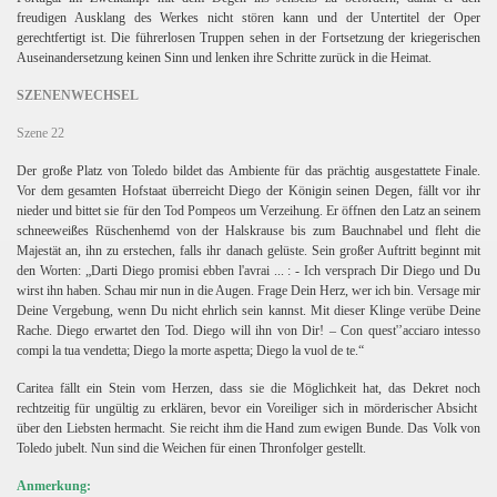
freudigen Ausklang des Werkes nicht stören kann und der Untertitel der Oper
gerechtfertigt ist. Die führerlosen Truppen sehen in der Fortsetzung der kriegerischen
Auseinandersetzung keinen Sinn und lenken ihre Schritte zurück in die Heimat.
SZENENWECHSEL
Szene 22
Der große Platz von Toledo bildet das Ambiente für das prächtig ausgestattete Finale.
Vor dem gesamten Hofstaat überreicht Diego der Königin seinen Degen, fällt vor ihr
nieder und bittet sie für den Tod Pompeos um Verzeihung. Er öffnen den Latz an seinem
schneeweißes Rüschenhemd von der Halskrause bis zum Bauchnabel und fleht die
Majestät an, ihn zu erstechen, falls ihr danach gelüste. Sein großer Auftritt beginnt mit
den Worten: „Darti Diego promisi ebben l'avrai ... : - Ich versprach Dir Diego und Du
wirst ihn haben. Schau mir nun in die Augen. Frage Dein Herz, wer ich bin. Versage mir
Deine Vergebung, wenn Du nicht ehrlich sein kannst. Mit dieser Klinge verübe Deine
Rache. Diego erwartet den Tod.
Diego will ihn von Dir! – Con quest'’acciaro intesso
compi la tua vendetta; Diego la morte aspetta; Diego la vuol de te.“
Caritea fällt ein Stein vom Herzen, dass sie die Möglichkeit hat, das Dekret noch
rechtzeitig für ungültig zu erklären, bevor ein Voreiliger sich in mörderischer Absicht
über den Liebsten hermacht. Sie reicht ihm die Hand zum ewigen Bunde. Das Volk von
Toledo jubelt. Nun sind die Weichen für einen Thronfolger gestellt.
Anmerkung: