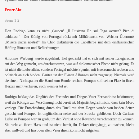
Erster Akt:
Szene 1-2
Don Rodrigo kann es nicht glauben!
„Il Lusitano Re sul Tago avanza? Pien di
baldanza!”
Der König von Portugal rückt mit Militärmacht vor. Welcher Übermut?
„Misera patria nostra!”
Im Chor diskutieren die Caballeros mit dem einflussreichen
Höfling Situation und Befürchtungen.
Alfonsos Werbung wurde abgelehnt. Tief gekränkt hat er sich mit seiner Kriegerschar
auf den Weg gemacht, um durchzusetzen, was auf diplomatischer Ebene nicht gelang. Es
ist nicht die Liebe allein, sondern Portugal möchte Spanien mit Heeresmacht erobern und
politisch an sich binden. Caritea ist den Plänen Alfonsos nicht zugeneigt. Niemals wird
sie einem Nichtspanier die Hand zum Bunde reichen. Pompeo soll seinen Platz in ihrem
Herzen nicht verlieren, auch wenn er tot ist.
Rodrigo beklagt das Unglück des Freundes und Diegos Vater Fernando ist bekümmert,
weil die Königin zur Versöhnung nicht bereit ist. Majestät begreift nicht, dass kein Mord
vorliegt. Die Entscheidung durch das Duell mit dem Degen wurde von beiden Seiten
gesucht und Pompeo ist unglücklicherweise auf der Strecke geblieben. Doch Cariteas
Liebe zu Pompeo war zu groß, um den Verlust ohne Revanche verschmerzen zu können.
Sie steht zu ihrem Hass und ist nicht bereit, ihr Dekret rückgängig zu machen, bleibt
aber maßvoll und lässt den alten Vater ihren Zorn nicht entgelten.