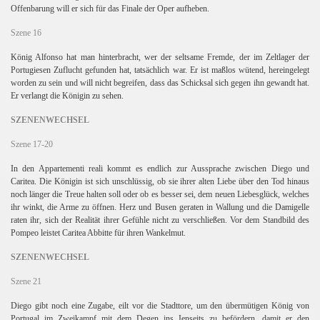
Offenbarung will er sich für das Finale der Oper aufheben.
Szene 16
König Alfonso hat man hinterbracht, wer der seltsame Fremde, der im Zeltlager der
Portugiesen Zuflucht gefunden hat, tatsächlich war. Er ist maßlos wütend, hereingelegt
orth
worden zu sein und will nicht begreifen, dass das Schicksal sich gegen ihn gewandt hat.
Er verlangt die Königin zu sehen.
SZENENWECHSEL
Szene 17-20
In den Appartementi reali kommt es endlich zur Aussprache zwischen Diego und
Caritea. Die Königin ist sich unschlüssig, ob sie ihrer alten Liebe über den Tod hinaus
noch länger die Treue halten soll oder ob es besser sei, dem neuen Liebesglück, welches
ihr winkt, die Arme zu öffnen. Herz und Busen geraten in Wallung und die Damigelle
raten ihr, sich der Realität ihrer Gefühle nicht zu verschließen. Vor dem Standbild des
Pompeo leistet Caritea Abbitte für ihren Wankelmut.
SZENENWECHSEL
Szene 21
Diego gibt noch eine Zugabe, eilt vor die Stadttore, um den übermütigen König von
)
Portugal im Zweikampf mit dem Degen ins Jenseits zu befördern, damit er den