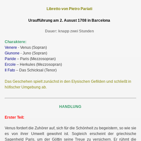
Libretto von Pietro Pariati
Uraufführung am 2. Ausust 1708 in Barcelona
Dauer: knapp zwei Stunden
Charaktere:
Venere
- Venus (Sopran)
Giunone
- Juno (Sopran)
Paride
– Paris (Mezzosopran)
Ercole
– Herkules (Mezzosopran)
Il Fato
– Das Schicksal (Tenor)
Das Geschehen spielt zunächst in den Elysischen Gefilden und schließt in
höfischer Umgebung ab.
HANDLUNG
Erster Teil:
Venus fordert die Zuhörer auf, sich für die Schönheit zu begeistern, so wie sie
es von ihrer Umwelt gewohnt ist. Sogleich erscheint der griechische
Sagenheld Paris, um der Göttin seine Treue zu versichern. Er rühmt die