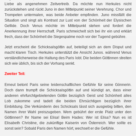
Liebe als angenehmen Zeitvertreib. Da möchte nun Herkules nicht
zurückstehen und rückt Juno in den Mittelpunkt seiner Verehrung. Chor und
Trompeten untermalen, was beide Anbeter empfinden. Juno missfällt die
Situation und singt als Kontrast zur Lust von der Schönheit der Elysischen
Gefilde. Doch Venus möchte im Mittelpunkt stehen und fordert die
Anerkennung ihrer Herrschaft. Paris schmeichelt sich bei ihr ein und erklärt
frech, dass der Schönheit die Siegespalme noch vor der Tugend gebühre.
Jetzt erscheint die Schicksalsgöttin auf, beteiligt sich an dem Disput und
macht klaren Tisch. Herkules
unterstützt die Ansicht Junos. während Venus
verständlicherweise die Haltung des Paris lobt. Die beiden Göttinnen streiten
sich wie üblich, bis sich der Vorhang senkt.
Zweiter Teil:
Erneut betont Paris seine leidenschaftlichen Gefühle für seine Gönnerin.
Doch dann trumpft die Schicksalsgöttin auf und kündigt an, dass einer
anderen ehrfurchtgebietenden Göttin bezüglich Geist und Schönheit alles
Lob zukomme und tadelt die beiden Ehrsüchtigen bezüglich ihrer
Einbildung. Die Verkünderin des Schicksals lässt sich ausgiebig bitten, den
Namen ihrer Wahl preiszugeben. Wem gebührt der erste Platz unter den
Göttinnen? Ihr Name sei Elisa! Beim Hades: Wer ist Elisa? Nun es ist
Elisabeth Christine, die zukünftige Kaiserin von Österreich. Wer sollte es
sonst sein? Sobald Paris den Namen hört, wechselt er die Gefühle.