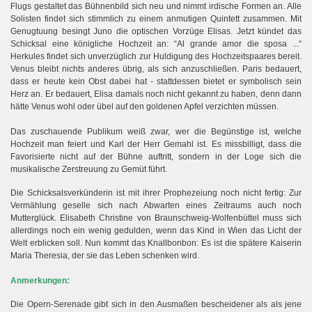
Flugs gestaltet das Bühnenbild sich neu und nimmt irdische Formen an. Alle
Solisten findet sich stimmlich zu einem anmutigen Quintett zusammen. Mit
Genugtuung besingt Juno die optischen Vorzüge Elisas. Jetzt kündet das
Schicksal eine königliche Hochzeit an: “Al grande amor die sposa ...“
Herkules findet sich unverzüglich zur Huldigung des Hochzeitspaares bereit.
Venus bleibt nichts anderes übrig, als sich anzuschließen. Paris bedauert,
dass er heute kein Obst dabei hat - stattdessen bietet er symbolisch sein
Herz an. Er bedauert, Elisa damals noch nicht gekannt zu haben, denn dann
hätte Venus wohl oder übel auf den goldenen Apfel verzichten müssen.
Das zuschauende Publikum weiß zwar, wer die Begünstige ist, welche
Hochzeit man feiert und Karl der Herr Gemahl ist. Es missbilligt, dass die
Favorisierte nicht auf der Bühne auftritt, sondern in der Loge sich die
musikalische Zerstreuung zu Gemüt führt.
Die Schicksalsverkünderin ist mit ihrer Prophezeiung noch nicht fertig: Zur
Vermählung geselle sich nach Abwarten eines Zeitraums auch noch
Mutterglück. Elisabeth Christine von Braunschweig-Wolfenbüttel muss sich
allerdings noch ein wenig gedulden, wenn das Kind in Wien das Licht der
Welt erblicken soll. Nun kommt das Knallbonbon: Es ist die spätere Kaiserin
Maria Theresia, der sie das Leben schenken wird.
Anmerkungen:
Die Opern-Serenade gibt sich in den Ausmaßen bescheidener als als jene