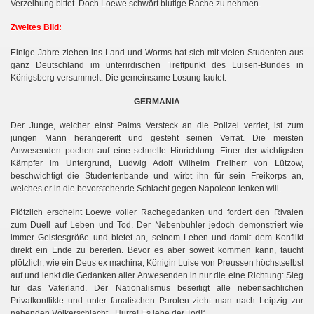
Verzeihung bittet. Doch Loewe schwört blutige Rache zu nehmen.
Zweites Bild:
Einige Jahre ziehen ins Land und Worms hat sich mit vielen Studenten aus
ganz Deutschland im unterirdischen Treffpunkt des Luisen-Bundes in
Königsberg versammelt. Die gemeinsame Losung lautet:
GERMANIA
Der Junge, welcher einst Palms Versteck an die Polizei verriet, ist zum
jungen Mann herangereift und gesteht seinen Verrat. Die meisten
Anwesenden pochen auf eine schnelle Hinrichtung. Einer der wichtigsten
Kämpfer im Untergrund, Ludwig Adolf Wilhelm Freiherr von Lützow,
beschwichtigt die Studentenbande und wirbt ihn für sein Freikorps an,
welches er in die bevorstehende Schlacht gegen Napoleon lenken will.
Plötzlich erscheint Loewe voller Rachegedanken und fordert den Rivalen
zum Duell auf Leben und Tod. Der Nebenbuhler jedoch demonstriert wie
immer Geistesgröße und bietet an, seinem Leben und damit dem Konflikt
direkt ein Ende zu bereiten. Bevor es aber soweit kommen kann, taucht
plötzlich, wie ein Deus ex machina, Königin Luise von Preussen höchstselbst
auf und lenkt die Gedanken aller Anwesenden in nur die eine Richtung: Sieg
für das Vaterland. Der Nationalismus beseitigt alle nebensächlichen
Privatkonflikte und unter fanatischen Parolen zieht man nach Leipzig zur
nahenden Völkerschlacht. „Hurra! Es lebe der Tod!“