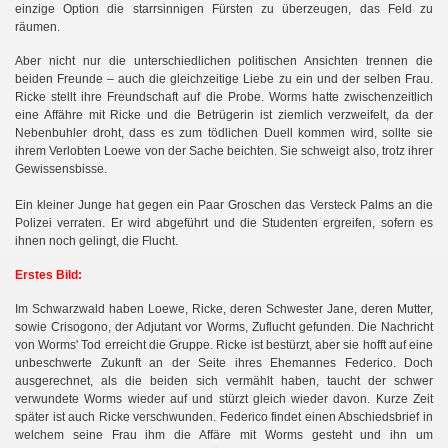
einzige Option die starrsinnigen Fürsten zu überzeugen, das Feld zu
räumen.
Aber nicht nur die unterschiedlichen politischen Ansichten trennen die
beiden Freunde – auch die gleichzeitige Liebe zu ein und der selben Frau.
Ricke stellt ihre Freundschaft auf die Probe. Worms hatte zwischenzeitlich
eine Affähre mit Ricke und die Betrügerin ist ziemlich verzweifelt, da der
Nebenbuhler droht, dass es zum tödlichen Duell kommen wird, sollte sie
ihrem Verlobten Loewe von der Sache beichten. Sie schweigt also, trotz ihrer
Gewissensbisse.
Ein kleiner Junge hat gegen ein Paar Groschen das Versteck Palms an die
Polizei verraten. Er wird abgeführt und die Studenten ergreifen, sofern es
ihnen noch gelingt, die Flucht.
Erstes Bild:
Im Schwarzwald haben Loewe, Ricke, deren Schwester Jane, deren Mutter,
sowie Crisogono, der Adjutant vor Worms, Zuflucht gefunden. Die Nachricht
von Worms' Tod erreicht die Gruppe. Ricke ist bestürzt, aber sie hofft auf eine
unbeschwerte Zukunft an der Seite ihres Ehemannes Federico. Doch
ausgerechnet, als die beiden sich vermählt haben, taucht der schwer
verwundete Worms wieder auf und stürzt gleich wieder davon. Kurze Zeit
später ist auch Ricke verschwunden. Federico findet einen Abschiedsbrief in
welchem seine Frau ihm die Affäre mit Worms gesteht und ihn um