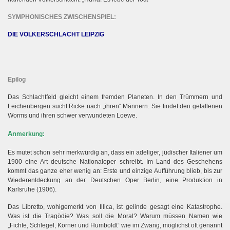
SYMPHONISCHES ZWISCHENSPIEL:
DIE VÖLKERSCHLACHT LEIPZIG
Epilog
Das Schlachtfeld gleicht einem fremden Planeten. In den Trümmern und
Leichenbergen sucht Ricke nach „ihren“ Männern. Sie findet den gefallenen
Worms und ihren schwer verwundeten Loewe.
An
merkung:
Es mutet schon sehr merkwürdig an, dass ein adeliger, jüdischer Italiener um
1900 eine Art deutsche Nationaloper schreibt. Im Land des Geschehens
kommt das ganze eher wenig an: Erste und einzige Aufführung blieb, bis zur
Wiederentdeckung an der Deutschen Oper Berlin, eine Produktion in
Karlsruhe (1906).
Das Libretto, wohlgemerkt von Illica, ist gelinde gesagt eine Katastrophe.
Was ist die Tragödie? Was soll die Moral? Warum müssen Namen wie
„Fichte, Schlegel, Körner und Humboldt“ wie im Zwang, möglichst oft genannt