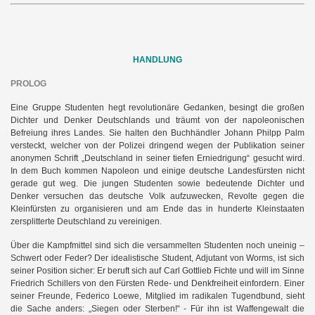
HANDLUNG
PROLOG
Eine Gruppe Studenten hegt revolutionäre Gedanken, besingt die großen
Dichter und Denker Deutschlands und träumt von der napoleonischen
Befreiung ihres Landes. Sie halten den Buchhändler Johann Philpp Palm
versteckt, welcher von der Polizei dringend wegen der Publikation seiner
anonymen Schrift „Deutschland in seiner tiefen Erniedrigung“ gesucht wird.
In dem Buch kommen Napoleon und einige deutsche Landesfürsten nicht
gerade gut weg. Die jungen Studenten sowie bedeutende Dichter und
Denker versuchen das deutsche Volk aufzuwecken, Revolte gegen die
Kleinfürsten zu organisieren und am Ende das in hunderte Kleinstaaten
zersplitterte Deutschland zu vereinigen.
Über die Kampfmittel sind sich die versammelten Studenten noch uneinig –
Schwert oder Feder? Der idealistische Student, Adjutant von Worms, ist sich
seiner Position sicher: Er beruft sich auf Carl Gottlieb Fichte und will im Sinne
Friedrich Schillers von den Fürsten Rede- und Denkfreiheit einfordern. Einer
seiner Freunde, Federico Loewe, Mitglied im radikalen Tugendbund, sieht
die Sache anders: „Siegen oder Sterben!“ - Für ihn ist Waffengewalt die