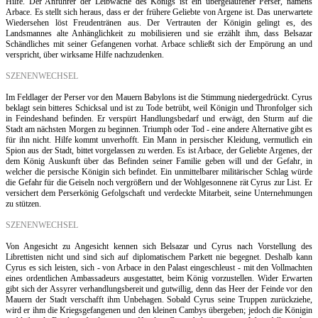
Hilfe. Der Anführer der Leibwache des Königs ist ein übergelaufener Perser, namens
Arbace. Es stellt sich heraus, dass er der frühere Geliebte von Argene ist. Das unerwartete
Wiedersehen löst Freudentränen aus. Der Vertrauten der Königin gelingt es, des
Landsmannes alte Anhänglichkeit zu mobilisieren und sie erzählt ihm, dass Belsazar
Schändliches mit seiner Gefangenen vorhat. Arbace schließt sich der Empörung an und
verspricht, über wirksame Hilfe nachzudenken.
SZENENWECHSEL
Im Feldlager der Perser vor den Mauern Babylons ist die Stimmung niedergedrückt. Cyrus
beklagt sein bitteres Schicksal und ist zu Tode betrübt, weil Königin und Thronfolger sich
in Feindeshand befinden. Er verspürt Handlungsbedarf und erwägt, den Sturm auf die
Stadt am nächsten Morgen zu beginnen. Triumph oder Tod - eine andere Alternative gibt es
für ihn nicht. Hilfe kommt unverhofft. Ein Mann in persischer Kleidung, vermutlich ein
Spion aus der Stadt, bittet vorgelassen zu werden. Es ist Arbace, der Geliebte Argenes, der
dem König Auskunft über das Befinden seiner Familie geben will und der Gefahr, in
welcher die persische Königin sich befindet. Ein unmittelbarer militärischer Schlag würde
die Gefahr für die Geiseln noch vergrößern und der Wohlgesonnene rät Cyrus zur List. Er
versichert dem Perserkönig Gefolgschaft und verdeckte Mitarbeit, seine Unternehmungen
zu stützen.
SZENENWECHSEL
Von Angesicht zu Angesicht kennen sich Belsazar und Cyrus nach Vorstellung des
Librettisten nicht und sind sich auf diplomatischem Parkett nie begegnet. Deshalb kann
Cyrus es sich leisten, sich - von Arbace in den Palast eingeschleust - mit den Vollmachten
eines ordentlichen Ambassadeurs ausgestattet, beim König vorzustellen. Wider Erwarten
gibt sich der Assyrer verhandlungsbereit und gutwillig, denn das Heer der Feinde vor den
Mauern der Stadt verschafft ihm Unbehagen. Sobald Cyrus seine Truppen zurückziehe,
wird er ihm die Kriegsgefangenen und den kleinen Cambys übergeben; jedoch die Königin