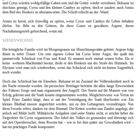
und Cyrus würden wohlgefällige Gaben sein und die Götter wieder versöhnen. Belsazar ist
durchaus geneigt, Cyrus und den kleinen Cambys zu opfern, doch er zaudert, auch Amira
dem Beil des Henkers zu überantworten. Die Schrift erlischt an der
Wand.
Amira ist bereit, sich freiwillig zu opfern, wenn Cyrus und Cambys ihr Leben behalten
dürfen. Sie fleht zu den Göttern, ihr diese Gunst zu gewähren. Argene, ihrem
Nachahmungstrieb gehorchend, weint mit.
SZENENWECHSEL
Die königliche Familie wird im Morgengrauen zur Hinrichtungsstätte geleitet. Argene folgt
ihnen in tiefer Trauer. Um sein eigenes Leben hat Cyrus keine Angst, ihn quält das
jammervolle Schicksal von Frau und Kind. Er umarmt noch einmal seinen Sohn. Da er
keine
weiteren Machtmittel besitzt, droht er den Henkern mit der Strafe des Himmels. Im
Elysium wird man sich wiedersehen, wenn das Schicksal sich nicht im letzten Augenblick
noch wendet.
Doch das Schicksal hat ein Einsehen. Belsazar ist im Zustand der Volltrunkenheit noch in
der Nacht ermordet worden. Im persischen Heerlager bereitete die allzu lange Abwesenheit
des Führers Sorge und man organisierte den Angriff. Der Sturm auf die Mauern war von
Erfolg gekrönt und die Stadt konnte eingenommen werden. Möglicherweise war Verrat im
Spiel. Prinz Zambri klagt, dass er mit der Verteidigung der Stadt überfordert war. Ein
kleines Blutbad musste angerichtet werden, um zu den Gefangenen vorzudringen. Von
ihren Fesseln erlöst, danken sie dem Himmel. Die Ketten werden nun Zambri angelegt, der
jedoch auf Milde hofft. Militärische Aufgaben sind seine Stärke nicht, er möchte lieber die
Siegesfeier für Cyrus organisieren. Der Jubel des Volkes ist grenzenlos und überträgt sich
auf den Opernbesucher, denn Rossini hat – wie es bei ihm später zur Gewohntheit wird –
hat ein prächtiges Finale komponiert.