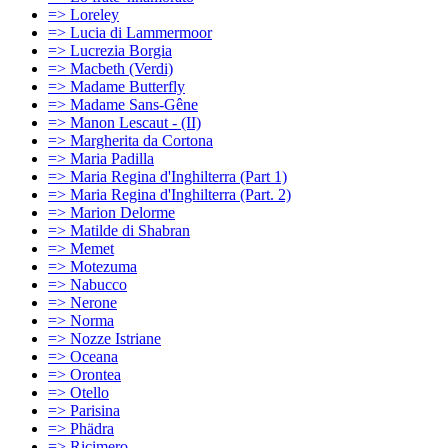
=> Loreley
=> Lucia di Lammermoor
=> Lucrezia Borgia
=> Macbeth (Verdi)
=> Madame Butterfly
=> Madame Sans-Gêne
=> Manon Lescaut - (II)
=> Margherita da Cortona
=> Maria Padilla
=> Maria Regina d'Inghilterra (Part 1)
=> Maria Regina d'Inghilterra (Part. 2)
=> Marion Delorme
=> Matilde di Shabran
=> Memet
=> Motezuma
=> Nabucco
=> Nerone
=> Norma
=> Nozze Istriane
=> Oceana
=> Orontea
=> Otello
=> Parisina
=> Phädra
=> Ricimero