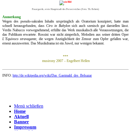
Pasargarde, erste Hauptstadt des Perserreiches (Foto. Th. Reheis)
Anmerkung
Wegen des pseudo-sakralen Inhalts ursprünglich als Oratorium konzipiert, hatte man
schnell herausgefunden, dass
Ciro in
Babylon
sich auch szenisch gut darstellen lässt.
Verdis Nabucco vorwegnehmend, erfüllte das Werk musikalisch alle Voraussetzungen, die
das Publikum erwartete. Rossini war nicht zimperlich, Melodien aus seiner dritten Oper
L’Equivoco stravagante,
die wegen Anzüglichkeit der Zensur zum Opfer gefallen war,
erneut auszuwerten. Das Musikdrama ist ein Juwel, nur wenigen bekannt.
***
musirony 2007 – Engelbert Hellen
INFO:
http://de.wikipedia.org/wiki/Das_Gastmahl_des_Belsazar
Menü schließen
Home
Aktuell
Banner
Impressum