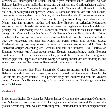
verbleibe als Friedenspfand in seinen Händen. Cyrus bekommt einen Wutanfall, so dass
Belsazar den Botschafter auffordern muss, sich zu mäßigen und Gepflogenheit zu wahren.
Unannehmbar sei der Vorschlag für die persische Seite. Aber ist es dem Botschafter erlaubt,
die Königin wenigstens zu sprechen? Amira ist sprachlos und so verwirrt, den Gemahl
unvermutet zu sehen, dass Cyrus Zeit hat, sich als Gesandten der Krone vorzustellen, um
dem König
Kunde von Frau und Sohn zu überbringen. Amira klagt bitter, dass sie ihren
Mann
und ihn umarmen möchte und gibt ihrer Emotion in perlenden Koloraturen
Ausdruck - es ist die Arie:
Vorrei veder lo sposo.
Der begleitende Opernchor sieht sich
genötigt, die Überschwängliche zur Vorsicht zu mahnen, damit sie sich nicht verrate. Es
gelingt, die Verzweifelte zu beruhigen. Auch Belsazar hat ein Herz, lässt den kleinen
Cambys holen, um den Botschafter von seinem Wohlbefinden zu überzeugen. Zum Schein
trägt der Verkleidete vor, dass der König der Perser seiner Frau befehle, zwecks
Friedenssicherung den assyrischen Herrscher zu heiraten. Amira erschrickt über die
unerwartet abrupte
Ablehnung des Gemahls und fällt in Ohnmacht. Das Übermaß an
Emotion, welches ein Ambassadeur seiner Königin entgegenbringt, macht Belsazar
misstrauisch. Er lässt die beiden zwar allein, postiert aber in einiger Entfernung einen
staatlich geprüften Lippenleser, der dem König den Dialog meldet, den der Eindringling mit
seiner Frau – aus
vorübergehender Bewusstlosigkeit erwacht - führte.
Erkannt und verraten, lässt Prinz Zambri den Gegner festnehmen und in Ketten legen.
Belsazar hat sich in den Kopf gesetzt, entweder Hochzeit mit Amira oder schmachvoller
Tod für die königliche Familie. Der Opernchor zeigt sich bestürzt und sieht im Moment
keinen Ausweg. Der Bühnenvorhang senkt sich und gewährt den Handlungsträgern Zeit
zum Nachdenken.
Zweiter Akt:
In den unterirdischen Gewölben des Palastes harren Cyrus und die persischen Gefangenen
ihres Schicksals. Cyrus ist verzweifelt. Der Sieger in vielen Schlachten und Bezwinger des
großen Krösus fragt sich, welcher Verkettung von Umständen ihn in diese unangemessene