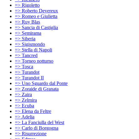
=> Rigoletto
=> Roberto Devereux
=> Romeo e Giulietta
=> Ruy Blas
=> Sancia di Castiglia
=> Semirama
=> Siberia
=> Sigismondo
=> Stella di Napoli
=> Tancred
=> Torneo notturno
=> Tosca
=> Turandot
=> Turandot II
=> Uno Sguardo dal Ponte
=> Zoraide di Granata
=> Zaira
=> Zelmira
=> Ecuba
=> Elena da Feltre
=> Adelia
=> La Fanciulla del West
=> Carlo di Borgogna
=> Risurrezione