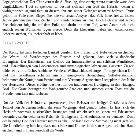
Lage gebracht hat. Der Chor vertritt die Auffassung, dass einzig Amira imstande wäre, dem
Unglücklichen Trost zu spenden. Er besinnt sich auf den Gott der Hebräer, denen er
wohlgesonnen ist, und fleht zu diesem, ihn aus seiner Gefangenschaft zu befreien. Cyrus
gelobt, im Falle eines Sieges über die verhassten Assyrer, das Volk Israel frei zu lassen.
Jahwe gibt ein positives Zeichen und sendet Amira zu ihm. Doch Belsazar mit seinen
Fackelträgern folgt ihr auf dem Fuße und droht mit dem Tod, wenn Amira sich nicht
endlich seinen Wünschen fügen würde. Doch die Ehepartner haben sich entschlossen,
lieber zu sterben, als unehrenhaft zu leben.
SZENENWECHSEL
Der König hat zum festlichen Bankett gerufen. Die Prinzen und Kebsweiber erscheinen,
die Wesire und Würdenträger des Reiches sind geladen, dazu viele ausländische
Ehrengäste. Der Bankettsaal, ein Kleinod der Innenarchitektur mit schönen Wandfriesen
und
Darstellungen von Lockenbärten und mythologischen Wesen aus glasierten Ziegeln
bilden ein vortreffliches Ambiente. Verzierte Weihrauchkessel sorgen für angenehmen Duft
und die Fackelträger schaffen eine stimmungsvolle Beleuchtung. Selbstverständlich
bekommen die Königin von Persien und ihre Vertraute Argene einen Liegeplatz in der Nähe
des Herrschers. Dieser eröffnet das Fest mit der traditionellen Huldigung an den Hausgott
Baal. Die Gäste besingen die Wohlgerüche Arabiens und stimmen einen Toast auf die
Freuden von Lust und Liebe an.
Um das Volk der Hebräer zu provozieren, lässt Belsazar die heiligen Gefäße aus dem
Tempel von Jerusalem holen, die seine Vorgänger dort geraubt haben. Er lässt sich die
Herkunft nochmals ausdrücklich bestätigen und schickt sich an, einen mit Edelsteinen
besonders schön dekorierten Kelch als Trinkgefäss für Alkoholisches zu benutzen. Doch
der beleidige Gott der Hebräer nimmt es übel und lässt sich die Schmähung nicht gefallen.
Die Überlieferung berichtet, dass unter Blitz und Donner in diesem Augenblick eine Hand
erscheint und in Flammenschrift die Worte