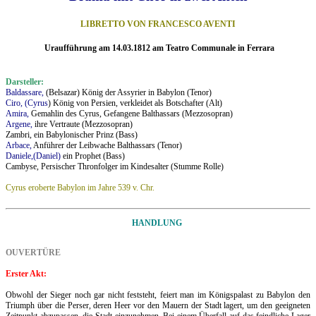
LIBRETTO VON FRANCESCO AVENTI
Uraufführung am 14.03.1812 am Teatro Communale in Ferrara
Darsteller:
Baldassare,
(Belsazar) König der Assyrier in Babylon (Tenor)
Ciro,
(Cyrus
) König von Persien, verkleidet als Botschafter (Alt)
Amira,
Gemahlin des Cyrus, Gefangene Balthassars (Mezzosopran)
Argene,
ihre Vertraute (Mezzosopran)
Zambri, ein Babylonischer Prinz (Bass)
Arbace,
Anführer der Leibwache Balthassars (Tenor)
Daniele
,(Daniel)
ein Prophet (Bass)
Cambyse, Persischer Thronfolger im Kindesalter (Stumme Rolle)
.
Cyrus eroberte Babylon im Jahre 539 v. Chr.
HANDLUNG
OUVERTÜRE
Erster Akt:
.
Obwohl der Sieger noch gar nicht feststeht, feiert man im Königspalast zu Babylon den
Triumph über die Perser, deren Heer vor den Mauern der Stadt lagert, um den geeigneten