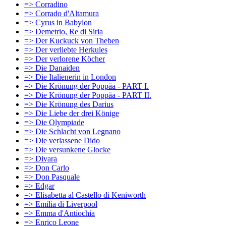
=> Corradino
=> Corrado d'Altamura
=> Cyrus in Babylon
=> Demetrio, Re di Siria
=> Der Kuckuck von Theben
=> Der verliebte Herkules
=> Der verlorene Köcher
=> Die Danaiden
=> Die Italienerin in London
=> Die Krönung der Poppäa - PART I.
=> Die Krönung der Poppäa - PART II.
=> Die Krönung des Darius
=> Die Liebe der drei Könige
=> Die Olympiade
=> Die Schlacht von Legnano
=> Die verlassene Dido
=> Die versunkene Glocke
=> Divara
=> Don Carlo
=> Don Pasquale
=> Edgar
=> Elisabetta al Castello di Keniworth
=> Emilia di Liverpool
=> Emma d'Antiochia
=> Enrico Leone