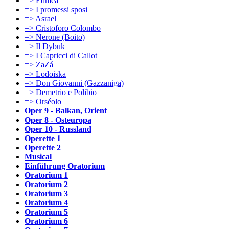
=> Edmea
=> I promessi sposi
=> Asrael
=> Cristoforo Colombo
=> Nerone (Boito)
=> Il Dybuk
=> I Capricci di Callot
=> ZaZá
=> Lodoiska
=> Don Giovanni (Gazzaniga)
=> Demetrio e Polibio
=> Orséolo
Oper 9 - Balkan, Orient
Oper 8 - Osteuropa
Oper 10 - Russland
Operette 1
Operette 2
Musical
Einführung Oratorium
Oratorium 1
Oratorium 2
Oratorium 3
Oratorium 4
Oratorium 5
Oratorium 6