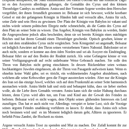
Zeitpunkt abzupassen, die Stadt einzunehmen. Bei einem Überfall auf das feindliche Lager
ist es den Assyrern allerdings gelungen, die Gemahlin des Cyrus und den kleinen
Thronfolger Cambys zu entführen. Amira und ihre Vertraute Argene werden dem Herrscher
vorgeführt, der ihnen freundlich gesonnen ist. Belsazar ist sich bewusst, welche kostbare
Geisel er mit der gefangenen Königin in Händen hält und versucht alles, Amira für sich,
seine Ziele und sein Herz zu gewinnen. Der Platz der Königin von Babylon ist vakant und
nichts würde seinem politischen Ehrgeiz mehr schmeicheln, als die Gattin des Cyrus auf
dem Platz an seiner Seite zu wissen. Das Angebot, Königin von Babylon zu werden, findet
die Angesprochene jedoch allzu bescheiden, denn sie sei bereits Königin eines mächtigen
Reiches und hat ihrem Gemahl einen Thronfolger geschenkt. Optisch gesehen, könne er
sich mit dem strahlenden Cyrus nicht vergleichen. Sein Königstitel sei angemaßt, Belsazar
sei lediglich Anwärter auf den Thron seines verstorbenen Vaters Nabonid. Babylonier sei er
auch nicht, sondern er komme aus dem öden Norden und sei als Assyrer ein Eindringling.
Belsazar führt sie auf den Boden der Realität zurück. Als seine Gefangene könne er von
seiner Verfügungsgewalt
auf recht unliebsame Weise Gebrauch machen. Sie solle den
Thron von Babylon nicht gering einschätzen. In dessen Rückenlehne seien weitaus
hochkarätigere Juwelen eingelassen, als der Thron von Pasagarde aufweisen kann. Wenn es
ohnehin keine Wahl gäbe, sei es töricht, ein wohlmeinendes Angebot abzulehnen, nach
welchem alle seine Kebsweiber gern die Finger ausstrecken würden. Aber nur die Königin
des Iran sei das einzige Juwel, welches sich auf dem Prunkstuhl an seiner Seite harmonisch
ausmachen würde. Amira bleibt kalt und stolz und behauptet kühn, dass sie lieber sterben
wolle, als die Liebe ihres Gemahls verraten. Amira kann sich die stolze Haltung durchaus
leisten, denn Cyrus wird alles tun, um Frau und Kind aus der Gewalt des Feindes zu
befreien. Belsazar wird es nicht wagen, dem Objekt seines glühenden Interesses ein Leid
zuzufügen. Das hat er auch nicht vor. Allerdings verspürt er keine Lust, sich die Vorzüge
seines ärgsten Feindes unablässig vorführen zu lassen. Er denkt, dass Amira sich schon
noch besinnen wird und
es im Moment lediglich darum geht, Allüren zu ignorieren. Er
befiehlt Prinz Zambri, die Hochzeit zu rüsten.
Argene versucht Amira Trost zu spenden und Mut zu machen. Der Zufall kommt ihr zur