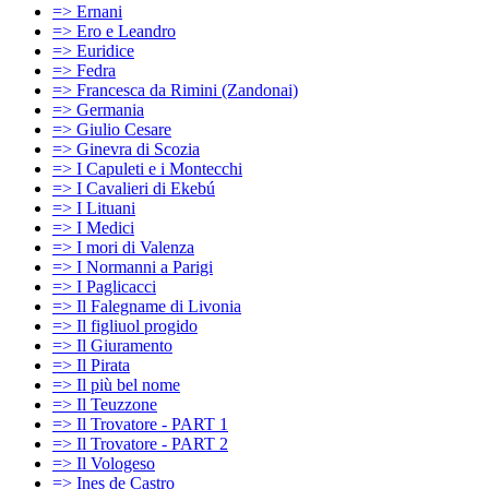
=> Ernani
=> Ero e Leandro
=> Euridice
=> Fedra
=> Francesca da Rimini (Zandonai)
=> Germania
=> Giulio Cesare
=> Ginevra di Scozia
=> I Capuleti e i Montecchi
=> I Cavalieri di Ekebú
=> I Lituani
=> I Medici
=> I mori di Valenza
=> I Normanni a Parigi
=> I Paglicacci
=> Il Falegname di Livonia
=> Il figliuol progido
=> Il Giuramento
=> Il Pirata
=> Il più bel nome
=> Il Teuzzone
=> Il Trovatore - PART 1
=> Il Trovatore - PART 2
=> Il Vologeso
=> Ines de Castro