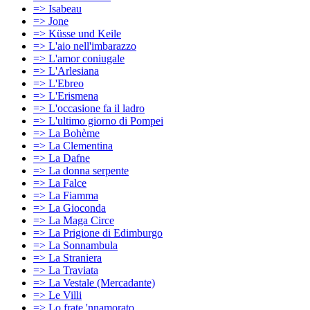
=> Isabeau
=> Jone
=> Küsse und Keile
=> L'aio nell'imbarazzo
=> L'amor coniugale
=> L'Arlesiana
=> L'Ebreo
=> L'Erismena
=> L'occasione fa il ladro
=> L'ultimo giorno di Pompei
=> La Bohème
=> La Clementina
=> La Dafne
=> La donna serpente
=> La Falce
=> La Fiamma
=> La Gioconda
=> La Maga Circe
=> La Prigione di Edimburgo
=> La Sonnambula
=> La Straniera
=> La Traviata
=> La Vestale (Mercadante)
=> Le Villi
=> Lo frate 'nnamorato