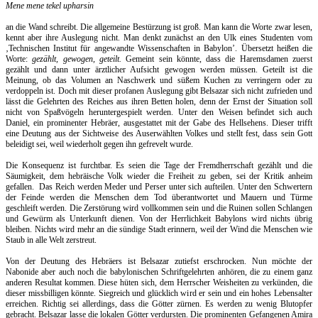
Mene mene tekel upharsin
an die Wand schreibt. Die allgemeine Bestürzung ist groß. Man kann die Worte zwar lesen,
kennt aber ihre Auslegung nicht. Man denkt zunächst an den Ulk eines Studenten vom
‚Technischen Institut für angewandte Wissenschaften in Babylon’. Übersetzt heißen die
Worte:
gezählt, gewogen, geteilt.
Gemeint sein könnte, dass die Haremsdamen zuerst
gezählt und dann unter ärztlicher Aufsicht gewogen werden müssen. Geteilt ist die
Meinung, ob das Volumen an Naschwerk und süßem Kuchen zu verringern oder zu
verdoppeln ist. Doch mit dieser profanen Auslegung gibt Belsazar sich nicht zufrieden und
lässt die Gelehrten des Reiches aus ihren Betten holen, denn der Ernst der Situation soll
nicht von Spaßvögeln heruntergespielt werden. Unter den Weisen befindet sich auch
Daniel, ein prominenter Hebräer, ausgestattet mit der Gabe des Hellsehens. Dieser trifft
eine Deutung aus der Sichtweise des Auserwählten Volkes und stellt fest, dass sein Gott
beleidigt sei, weil wiederholt gegen ihn gefrevelt wurde.
Die Konsequenz ist furchtbar. Es seien die Tage der Fremdherrschaft gezählt und die
Säumigkeit, dem hebräische Volk wieder die Freiheit zu geben, sei der Kritik anheim
gefallen.
Das Reich werden Meder und Perser unter sich aufteilen. Unter den Schwertern
der Feinde werden die Menschen dem Tod überantwortet und Mauern und Türme
geschleift werden. Die Zerstörung wird vollkommen sein und die Ruinen sollen Schlangen
und Gewürm als Unterkunft dienen. Von der Herrlichkeit Babylons wird nichts übrig
bleiben. Nichts wird mehr an die sündige Stadt erinnern, weil der Wind die Menschen wie
Staub in alle Welt zerstreut.
Von der Deutung des Hebräers ist Belsazar zutiefst erschrocken. Nun möchte der
Nabonide aber auch noch die babylonischen Schriftgelehrten anhören, die zu einem ganz
anderen Resultat kommen. Diese hüten sich, dem Herrscher Weisheiten zu verkünden, die
dieser missbilligen könnte. Siegreich und glücklich wird er sein und ein hohes Lebensalter
erreichen. Richtig sei allerdings, dass die Götter zürnen. Es werden zu wenig Blutopfer
gebracht. Belsazar lasse die lokalen Götter verdursten. Die prominenten Gefangenen Amira