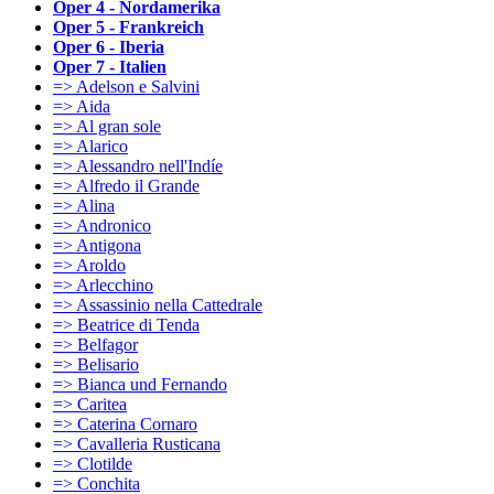
Oper 4 - Nordamerika
Oper 5 - Frankreich
Oper 6 - Iberia
Oper 7 - Italien
=> Adelson e Salvini
=> Aida
=> Al gran sole
=> Alarico
=> Alessandro nell'Indíe
=> Alfredo il Grande
=> Alina
=> Andronico
=> Antigona
=> Aroldo
=> Arlecchino
=> Assassinio nella Cattedrale
=> Beatrice di Tenda
=> Belfagor
=> Belisario
=> Bianca und Fernando
=> Caritea
=> Caterina Cornaro
=> Cavalleria Rusticana
=> Clotilde
=> Conchita