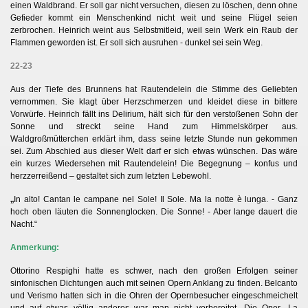
einen Waldbrand. Er soll gar nicht versuchen, diesen zu löschen, denn ohne
Gefieder kommt ein Menschenkind nicht weit und seine Flügel seien
zerbrochen. Heinrich weint aus Selbstmitleid, weil sein Werk ein Raub der
Flammen geworden ist. Er soll sich ausruhen - dunkel sei sein Weg.
22-23
Aus der Tiefe des Brunnens hat Rautendelein die Stimme des Geliebten
vernommen. Sie klagt über Herzschmerzen und kleidet diese in bittere
Vorwürfe. Heinrich fällt ins Delirium, hält sich für den verstoßenen Sohn der
Sonne und streckt seine Hand zum Himmelskörper aus.
Waldgroßmütterchen erklärt ihm, dass seine letzte Stunde nun gekommen
sei. Zum Abschied aus dieser Welt darf er sich etwas wünschen. Das wäre
ein kurzes Wiedersehen mit Rautendelein! Die Begegnung – konfus und
herzzerreißend – gestaltet sich zum letzten Lebewohl.
„
In alto! Cantan le campane nel Sole! Il Sole. Ma la notte è lunga. - Ganz
hoch oben läuten die Sonnenglocken. Die Sonne! - Aber lange dauert die
Nacht.“
Anmerkung:
Ottorino Respighi hatte es schwer, nach den großen Erfolgen seiner
sinfonischen Dichtungen auch mit seinen Opern Anklang zu finden. Belcanto
und Verismo hatten sich in die Ohren der Opernbesucher eingeschmeichelt