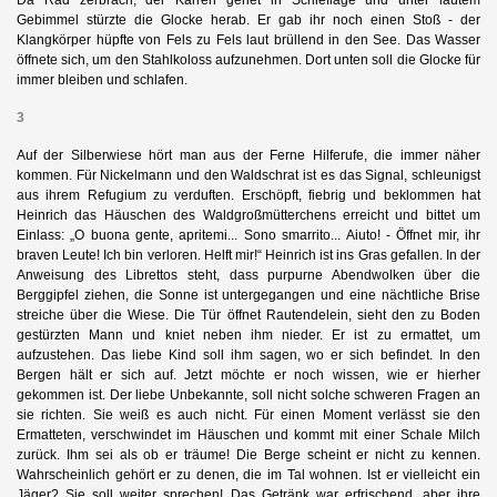
Da Rad zerbrach, der Karren geriet in Schieflage und unter lautem
Gebimmel stürzte die Glocke herab. Er gab ihr noch einen Stoß - der
Klangkörper hüpfte von Fels zu Fels laut brüllend in den See. Das Wasser
 I.
öffnete sich, um den Stahlkoloss aufzunehmen. Dort unten soll die Glocke für
immer bleiben und schlafen.
 II.
3
Auf der Silberwiese hört man aus der Ferne Hilferufe, die immer näher
kommen. Für Nickelmann und den Waldschrat ist es das Signal, schleunigst
aus ihrem Refugium zu verduften. Erschöpft, fiebrig und beklommen hat
Heinrich das Häuschen des Waldgroßmütterchens erreicht und bittet um
Einlass: „O buona gente, apritemi... Sono smarrito... Aiuto! - Öffnet mir, ihr
braven Leute! Ich bin verloren. Helft mir!“ Heinrich ist ins Gras gefallen. In der
Anweisung des Librettos steht, dass purpurne Abendwolken über die
Berggipfel ziehen, die Sonne ist untergegangen und eine nächtliche Brise
streiche über die Wiese. Die Tür öffnet Rautendelein, sieht den zu Boden
gestürzten Mann und kniet neben ihm nieder. Er ist zu ermattet, um
aufzustehen. Das liebe Kind soll ihm sagen, wo er sich befindet. In den
Bergen hält er sich auf. Jetzt möchte er noch wissen, wie er hierher
gekommen ist. Der liebe Unbekannte, soll nicht solche schweren Fragen an
sie richten. Sie weiß es auch nicht. Für einen Moment verlässt sie den
Ermatteten, verschwindet im Häuschen und kommt mit einer Schale Milch
zurück. Ihm sei als ob er träume! Die Berge scheint er nicht zu kennen.
Wahrscheinlich gehört er zu denen, die im Tal wohnen. Ist er vielleicht ein
Jäger? Sie soll weiter sprechen! Das Getränk war erfrischend, aber ihre