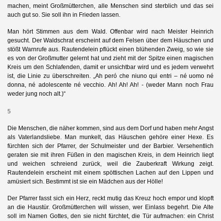
machen, meint Großmütterchen, alle Menschen sind sterblich und das sei
auch gut so. Sie soll ihn in Frieden lassen.
Man hört Stimmen aus dem Wald. Offenbar wird nach Meister Heinrich
gesucht. Der Waldschrat erscheint auf dem Felsen über dem Häuschen und
stößt Warnrufe aus. Rautendelein pflückt einen blühenden Zweig, so wie sie
es von der Großmutter gelernt hat und zieht mit der Spitze einen magischen
Kreis um den Schlafenden, damit er unsichtbar wird und es jedem verwehrt
ist, die Linie zu überschreiten. „Ah peró che niuno qui entri – né uomo né
donna, né adolescente né vecchio. Ah! Ah! Ah! - (weder Mann noch Frau
weder jung noch alt.)“
5
Die Menschen, die näher kommen, sind aus dem Dorf und haben mehr Angst
als Vaterlandsliebe. Man munkelt, das Häuschen gehöre einer Hexe. Es
fürchten sich der Pfarrer, der Schulmeister und der Barbier. Versehentlich
geraten sie mit ihren Füßen in den magischen Kreis, in dem Heinrich liegt
und weichen schreiend zurück, weil die Zauberkraft Wirkung zeigt.
Rautendelein erscheint mit einem spöttischen Lachen auf den Lippen und
amüsiert sich. Bestimmt ist sie ein Mädchen aus der Hölle!
Der Pfarrer fasst sich ein Herz, reckt mutig das Kreuz hoch empor und klopft
an die Haustür. Großmütterchen will wissen, wer Einlass begehrt. Die Alte
soll im Namen Gottes, den sie nicht fürchtet, die Tür aufmachen: ein Christ