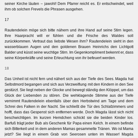
seiner Kirche läuten – jawohl! Dem Pfarrer reicht es. Er entschwindet, weil
ihm ob solchen Frevels die Phrasen ausgehen.
17
Rautendelein möge sich bitte nähern und ihre Hand auf seine Stirn legen.
Ihre Haarpracht will er fühlen und die Frische des Waldes soll
zurückkommen. Vertraut das liebste Wesen ihm? Rautendelein sieht in den
wasserblauen Augen und den goldenen Brauen Heinrichs den Lichtgott
Balder und küsst seine wuchtige Stirn. Im Gegenkompliment bekennt er, dass
seine Körperkräfte und seine Erleuchtung von ihr befeuert werden.
18
Das Unheil ist nicht fern und nähert sich aus der Tiefe des Sees. Magda hat
Selbstmord begangen und sich aus Verzweiflung mit den Kindern in den See
gestürzt. Sie liegt neben der Glocke und bewegt ständig den Klöppel, um das
Glück der Liebenden zu stören. Die wehklagende Stimme aus der Tiefe
vernimmt Rautendelein ebenfalls über den Herbstwind am Tage und dem
Schrei des Falken in der Nacht. Sie schließt die Tür des Schlafzimmers und
hofft, dass das Gespenst sich entfernen werde. Doch Magda lässt sich nicht
beschwichtigen. Im kurzen Hemdchen schickt sie die beiden Kinder los.
Barfuß trägt jeder Bub als Geschenk für Papa einen Kelch. In einem befinde
sich Bitterkeit und in dem anderen Mamas gesammelte Tränen. Wo ist Mama
jetzt? Sie liegt in einem Grab von Seerosen unten im Wasser! Magda