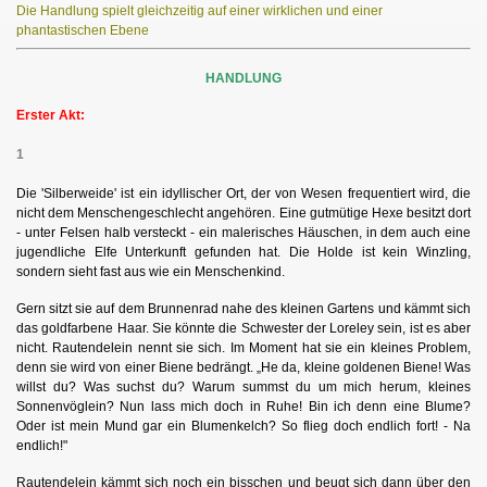
Die Handlung spielt gleichzeitig auf einer wirklichen und einer
phantastischen Ebene
HANDLUNG
Erster Akt:
1
Die 'Silberweide' ist ein idyllischer Ort, der von Wesen frequentiert wird, die
nicht dem Menschengeschlecht angehören. Eine gutmütige Hexe besitzt dort
- unter Felsen halb versteckt - ein malerisches Häuschen, in dem auch eine
jugendliche Elfe Unterkunft gefunden hat. Die Holde ist kein Winzling,
sondern sieht fast aus wie ein Menschenkind.
Gern sitzt sie auf dem Brunnenrad nahe des kleinen Gartens und kämmt sich
das goldfarbene Haar. Sie könnte die Schwester der Loreley sein, ist es aber
nicht. Rautendelein nennt sie sich. Im Moment hat sie ein kleines Problem,
denn sie wird von einer Biene bedrängt. „He da, kleine goldenen Biene! Was
willst du? Was suchst du? Warum summst du um mich herum, kleines
Sonnenvöglein? Nun lass mich doch in Ruhe! Bin ich denn eine Blume?
Oder ist mein Mund gar ein Blumenkelch? So flieg doch endlich fort! - Na
endlich!"
Rautendelein kämmt sich noch ein bisschen und beugt sich dann über den