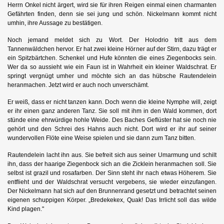
Herrn Onkel nicht ärgert, wird sie für ihren Reigen einmal einen charmanten
Gefährten finden, denn sie sei jung und schön. Nickelmann kommt nicht
umhin, ihre Aussage zu bestätigen.
Noch jemand meldet sich zu Wort. Der Holodrio tritt aus dem
Tannenwäldchen hervor. Er hat zwei kleine Hörner auf der Stirn, dazu trägt er
ein Spitzbärtchen. Schenkel und Hufe könnten die eines Ziegenbocks sein.
Wer da so aussieht wie ein Faun ist in Wahrheit ein kleiner Waldschrat. Er
springt vergnügt umher und möchte sich an das hübsche Rautendelein
heranmachen. Jetzt wird er auch noch unverschämt.
Er weiß, dass er nicht tanzen kann. Doch wenn die kleine Nymphe will, zeigt
er ihr einen ganz anderen Tanz. Sie soll mit ihm in den Wald kommen, dort
stünde eine ehrwürdige hohle Weide. Des Baches Geflüster hat sie noch nie
gehört und den Schrei des Hahns auch nicht. Dort wird er ihr auf seiner
wundervollen Flöte eine Weise spielen und sie dann zum Tanz bitten.
Rautendelein lacht ihn aus. Sie befreit sich aus seiner Umarmung und schilt
ihn, dass der haarige Ziegenbock sich an die Zicklein heranmachen soll. Sie
selbst ist grazil und rosafarben. Der Sinn steht ihr nach etwas Höherem. Sie
entflieht und der Waldschrat versucht vergebens, sie wieder einzufangen.
Der Nickelmann hat sich auf den Brunnenrand gesetzt und betrachtet seinen
eigenen schuppigen Körper. „Bredekekex, Quak! Das Irrlicht soll das wilde
Kind plagen."