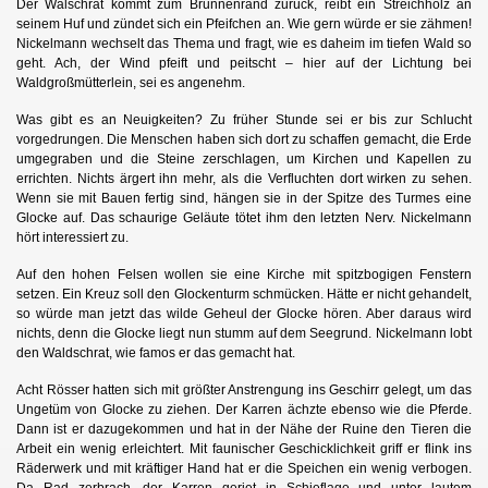
Der Walschrat kommt zum Brunnenrand zurück, reibt ein Streichholz an
seinem Huf und zündet sich ein Pfeifchen an. Wie gern würde er sie zähmen!
Nickelmann wechselt das Thema und fragt, wie es daheim im tiefen Wald so
geht. Ach, der Wind pfeift und peitscht – hier auf der Lichtung bei
Waldgroßmütterlein, sei es angenehm.
Was gibt es an Neuigkeiten? Zu früher Stunde sei er bis zur Schlucht
vorgedrungen. Die Menschen haben sich dort zu schaffen gemacht, die Erde
umgegraben und die Steine zerschlagen, um Kirchen und Kapellen zu
errichten. Nichts ärgert ihn mehr, als die Verfluchten dort wirken zu sehen.
Wenn sie mit Bauen fertig sind, hängen sie in der Spitze des Turmes eine
Glocke auf. Das schaurige Geläute tötet ihm den letzten Nerv. Nickelmann
hört interessiert zu.
Auf den hohen Felsen wollen sie eine Kirche mit spitzbogigen Fenstern
setzen. Ein Kreuz soll den Glockenturm schmücken. Hätte er nicht gehandelt,
so würde man jetzt das wilde Geheul der Glocke hören. Aber daraus wird
nichts, denn die Glocke liegt nun stumm auf dem Seegrund. Nickelmann lobt
den Waldschrat, wie famos er das gemacht hat.
Acht Rösser hatten sich mit größter Anstrengung ins Geschirr gelegt, um das
Ungetüm von Glocke zu ziehen. Der Karren ächzte ebenso wie die Pferde.
Dann ist er dazugekommen und hat in der Nähe der Ruine den Tieren die
Arbeit ein wenig erleichtert. Mit faunischer Geschicklichkeit griff er flink ins
Räderwerk und mit kräftiger Hand hat er die Speichen ein wenig verbogen.