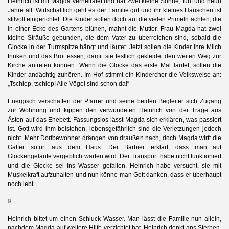
Heinrich ist mit Magda verheiratet und hat zwei kleine Söhne, fünf und neun
Jahre alt. Wirtschaftlich geht es der Familie gut und ihr kleines Häuschen ist
stilvoll eingerichtet. Die Kinder sollen doch auf die vielen Primeln achten, die
in einer Ecke des Gartens blühen, mahnt die Mutter. Frau Magda hat zwei
kleine Sträuße gebunden, die dem Vater zu überreichen sind, sobald die
Glocke in der Turmspitze hängt und läutet. Jetzt sollen die Kinder ihre Milch
trinken und das Brot essen, damit sie festlich gekleidet den weiten Weg zur
Kirche antreten können. Wenn die Glocke das erste Mal läutet, sollen die
Kinder andächtig zuhören. Im Hof stimmt ein Kinderchor die Volksweise an:
„Tschiep, tschiep! Alle Vögel sind schon da!“
Energisch verschaffen der Pfarrer und seine beiden Begleiter sich Zugang
zur Wohnung und kippen den verwundeten Heinrich von der Trage aus
Ästen auf das Ehebett. Fassungslos lässt Magda sich erklären, was passiert
ist. Gott wird ihm beistehen, lebensgefährlich sind die Verletzungen jedoch
nicht. Mehr Dorfbewohner drängen von draußen nach, doch Magda wirft die
Gaffer sofort aus dem Haus. Der Barbier erklärt, dass man auf
Glockengeläute vergeblich warten wird. Der Transport habe nicht funktioniert
und die Glocke sei ins Wasser gefallen. Heinrich habe versucht, sie mit
Muskelkraft aufzuhalten und nun könne man Gott danken, dass er überhaupt
noch lebt.
9
Heinrich bittet um einen Schluck Wasser. Man lässt die Familie nun allein,
nachdem Magda auf weitere Hilfe verzichtet hat. Heinrich denkt ans Sterben,