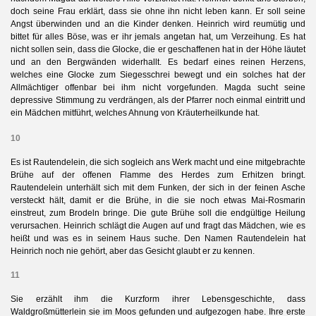
doch seine Frau erklärt, dass sie ohne ihn nicht leben kann. Er soll seine
Angst überwinden und an die Kinder denken. Heinrich wird reumütig und
bittet für alles Böse, was er ihr jemals angetan hat, um Verzeihung. Es hat
nicht sollen sein, dass die Glocke, die er geschaffenen hat in der Höhe läutet
und an den Bergwänden widerhallt. Es bedarf eines reinen Herzens,
welches eine Glocke zum Siegesschrei bewegt und ein solches hat der
Allmächtiger offenbar bei ihm nicht vorgefunden. Magda sucht seine
depressive Stimmung zu verdrängen, als der Pfarrer noch einmal eintritt
und
ein Mädchen mitführt, welches Ahnung von Kräuterheilkunde hat.
10
Es ist Rautendelein, die sich sogleich ans Werk macht und eine mitgebrachte
Brühe auf der offenen Flamme des Herdes zum Erhitzen bringt.
Rautendelein unterhält sich mit dem Funken, der sich in der feinen Asche
versteckt hält, damit er die Brühe, in die sie noch etwas Mai-Rosmarin
einstreut, zum Brodeln bringe. Die gute Brühe soll die endgültige Heilung
verursachen. Heinrich schlägt die Augen auf und fragt das Mädchen, wie es
heißt und was es in seinem Haus suche. Den Namen Rautendelein hat
Heinrich noch nie gehört, aber das Gesicht glaubt er zu kennen.
11
Sie erzählt ihm die Kurzform ihrer Lebensgeschichte, dass
Waldgroßmütterlein sie im Moos gefunden und aufgezogen habe. Ihre erste