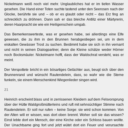
Nickelmann weiß noch viel mehr. Unglaubliches hat er im tiefen Wasser
gesehen. Die Hand einer Toten suchte tastend unter den Seerosen nach der
Glocke, berührte sie und – ob er es glaubt oder nicht – das Erz fing an
schrecklich zu dröhnen. Dann sah er das bleiche Antlitz einer Märtyrerin,
deren Haarpracht sie wie ein Heiligenschein umgab.
Das Bemerkenswerteste, was er gesehen habe, sei allerdings eine Elfe
gewesen, die zu ihm in den Brunnen herabgestiegen sei, um in dem
eiskalten Gewässer Trost zu suchen. Bestimmt habe sie sich in ihn vernarrt
und nicht in seinen Dialogpartner, denn die Kleine schätze weder Hörner
noch Bocksmäuler. Nickelmann hofft, dass der Waldschrat versteht, was er
meint.
Der Verspottete bricht in ein bösartiges Gelächter aus, beugt sich über den
Brunnenrand und wünscht Rautendelein, dass, so wahr wie die Sterne
funkeln, sie einem Menschenkind Wiegenlieder singen wird.
21
Heinrich erscheint blass und in zerrissenen Kleidern auf dem Felsvorsprung
über der Hütte Waldgroßmütterleins und ruft mit sehnsüchtiger Stimme nach
Rautendelein. Er soll nur rufen – keine Sorge: sie wird schon kommen. Von
der Alten will er wissen, was dort oben brennt. Woher soll sie das wissen?
Einst lebte dort ein Mensch, der eine Kirche oder ein Schloss bauen wollte.
Der Unachtsame ging fort und jetzt wütet dort ein Feuer und verursachte