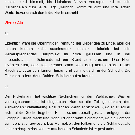
bimmelt und bimmelt, bis Heinrichs Nerven versagen und er sein
Rautendelein zum Teufel jagt. „Heinrich, komm zu dir!“ sind ihre letzten
Worte, bevor er sich durch die Flucht entzieht.
Vierter Akt:
19
Eigentlich wäre die Oper mit der Trennung der Liebenden zu Ende, aber die
beiden können nicht auseinander kommen. Heinrich hat sein
vielversprechendes Bauprojekt im Stich gelassen und in der
unbeaufsichtigten Schmiede ist ein Brand ausgebrochen. Drei Elfen
erzählen sich, dass rotglühender Wind vom Berg herunterbläst. Dicker
Rauch steigt zu den Tannen hinauf und sammelt sich in der Schlucht. Die
Flammen lodern, denn Balders Scheiterhaufen brennt.
20
Der Nickelmann hat wichtige Nachrichten für den Waldschrat. Was er
vorausgesehen hat, ist eingetreten.
Nun sei die Zeit gekommen, den
wankenden Schmetterling einzufangen. Wenn er nicht weiß, wo er ist, soll er
sich auf die Suche begeben. Er hat schon überall gesucht, entgegnet der
Gefoppte. Durch Nacht und Nebel ist er gerannt. Selbst dort, wo die Gämsen
springen, ist er gewesen. Das Murmeltier, den Falken und die Schlange, alle
hat er befragt; selbst vor der rauchenden Schmiede ist er gestanden.