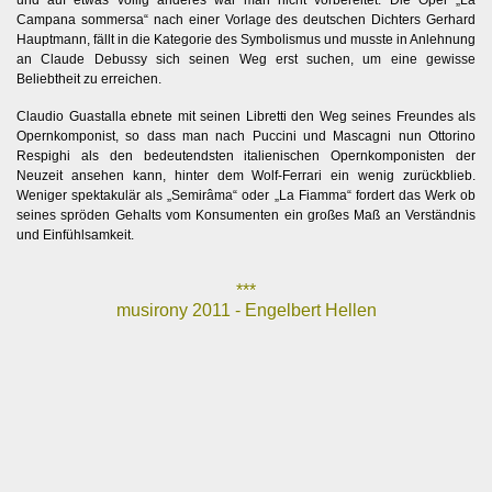
und auf etwas völlig anderes war man nicht vorbereitet. Die Oper „La
Campana sommersa“ nach einer Vorlage des deutschen Dichters Gerhard
Hauptmann, fällt in die Kategorie des Symbolismus und musste in Anlehnung
an Claude Debussy sich seinen Weg erst suchen, um eine gewisse
Beliebtheit zu erreichen.
Claudio Guastalla ebnete mit seinen Libretti den Weg seines Freundes als
Opernkomponist, so dass man nach Puccini und Mascagni nun Ottorino
Respighi als den bedeutendsten italienischen Opernkomponisten der
Neuzeit ansehen kann, hinter dem Wolf-Ferrari ein wenig zurückblieb.
Weniger spektakulär als „Semirâma“ oder „La Fiamma“ fordert das Werk ob
seines spröden Gehalts vom Konsumenten ein großes Maß an Verständnis
und Einfühlsamkeit.
***
musirony 2011 - Engelbert Hellen