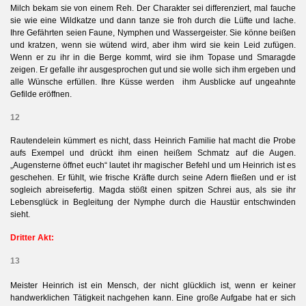
Milch bekam sie von einem Reh. Der Charakter sei differenziert, mal fauche
sie wie eine Wildkatze und dann tanze sie froh durch die Lüfte und lache.
Ihre Gefährten seien Faune, Nymphen und Wassergeister. Sie könne beißen
und kratzen, wenn sie wütend wird, aber ihm wird sie kein Leid zufügen.
Wenn er zu ihr in die Berge kommt, wird sie ihm Topase und Smaragde
zeigen. Er gefalle ihr ausgesprochen gut und sie wolle sich ihm ergeben und
alle Wünsche erfüllen. Ihre Küsse werden ihm Ausblicke auf ungeahnte
Gefilde eröffnen.
12
Rautendelein kümmert es nicht, dass Heinrich Familie hat macht die Probe
aufs Exempel und drückt ihm einen heißem Schmatz auf die Augen.
„Augensterne öffnet euch“ lautet ihr magischer Befehl und um Heinrich ist es
geschehen. Er fühlt, wie frische Kräfte durch seine Adern fließen und er ist
sogleich abreisefertig. Magda stößt einen spitzen Schrei aus, als sie ihr
Lebensglück in Begleitung der Nymphe durch die Haustür entschwinden
sieht.
Dritter Akt:
13
Meister Heinrich ist ein Mensch, der nicht glücklich ist, wenn er keiner
handwerklichen Tätigkeit nachgehen kann. Eine große Aufgabe hat er sich