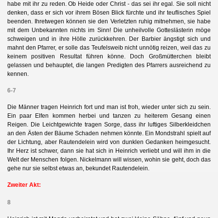
habe mit ihr zu reden. Ob Heide oder Christ - das sei ihr egal. Sie soll nicht
denken, dass er sich vor ihrem Bösen Blick fürchte und ihr teuflisches Spiel
beenden. Ihretwegen können sie den Verletzten ruhig mitnehmen, sie habe
mit dem Unbekannten nichts im Sinn! Die unheilvolle Gotteslästerin möge
schweigen und in ihre Hölle zurückkehren. Der Barbier ängstigt sich und
mahnt den Pfarrer, er solle das Teufelsweib nicht unnötig reizen, weil das zu
keinem positiven Resultat führen könne. Doch Großmütterchen bleibt
gelassen und behauptet, die langen Predigten des Pfarrers ausreichend zu
kennen.
6-7
Die Männer tragen Heinrich fort und man ist froh, wieder unter sich zu sein.
Ein paar Elfen kommen herbei und tanzen zu heiterem Gesang einen
Reigen. Die Leichtgewichte tragen Sorge, dass ihr luftiges Silberkleidchen
an den Ästen der Bäume Schaden nehmen könnte. Ein Mondstrahl spielt auf
der Lichtung, aber Rautendelein wird von dunklen Gedanken heimgesucht.
Ihr Herz ist schwer, dann sie hat sich in Heinrich verliebt und will ihm in die
Welt der Menschen folgen. Nickelmann will wissen, wohin sie geht, doch das
gehe nur sie selbst etwas an, bekundet Rautendelein.
Zweiter Akt:
8