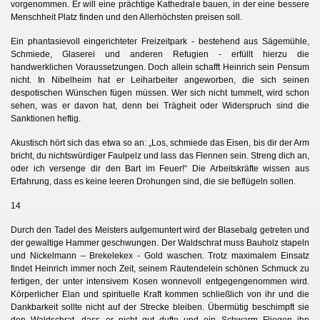
vorgenommen. Er will eine prächtige Kathedrale bauen, in der eine bessere
Menschheit Platz finden und den Allerhöchsten preisen soll.
Ein phantasievoll eingerichteter Freizeitpark - bestehend aus Sägemühle,
Schmiede, Glaserei und anderen Refugien - erfüllt hierzu die
 1)
handwerklichen Voraussetzungen. Doch allein schafft Heinrich sein Pensum
nicht. In Nibelheim hat er Leiharbeiter angeworben, die sich seinen
 2)
despotischen Wünschen fügen müssen. Wer sich nicht tummelt, wird schon
sehen, was er davon hat, denn bei Trägheit oder Widerspruch sind die
Sanktionen heftig.
Akustisch hört sich das etwa so an: „Los, schmiede das Eisen, bis dir der Arm
bricht, du nichtswürdiger Faulpelz und lass das Flennen sein. Streng dich an,
oder ich versenge dir den Bart im Feuer!“ Die Arbeitskräfte wissen aus
Erfahrung, dass es keine leeren Drohungen sind, die sie beflügeln sollen.
14
Durch den Tadel des Meisters aufgemuntert wird der Blasebalg getreten und
der gewaltige Hammer geschwungen. Der Waldschrat muss Bauholz stapeln
und Nickelmann – Brekelekex - Gold waschen. Trotz maximalem Einsatz
findet Heinrich immer noch Zeit, seinem Rautendelein schönen Schmuck zu
fertigen, der unter intensivem Kosen wonnevoll entgegengenommen wird.
Körperlicher Elan und spirituelle Kraft kommen schließlich von ihr und die
Dankbarkeit sollte nicht auf der Strecke bleiben. Übermütig beschimpft sie