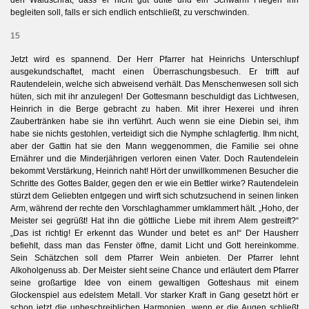
den Waldschrat, dass er nicht gut dufte und ein Schwarm Fliegen ihn
begleiten soll, falls er sich endlich entschließt, zu verschwinden.
15
Jetzt wird es spannend. Der Herr Pfarrer hat Heinrichs Unterschlupf
ausgekundschaftet, macht einen Überraschungsbesuch. Er trifft auf
Rautendelein, welche sich abweisend verhält. Das Menschenwesen soll sich
hüten, sich mit ihr anzulegen! Der Gottesmann beschuldigt das Lichtwesen,
Heinrich in die Berge gebracht zu haben. Mit ihrer Hexerei und ihren
Zaubertränken habe sie ihn verführt. Auch wenn sie eine Diebin sei, ihm
habe sie nichts gestohlen, verteidigt sich die Nymphe schlagfertig. Ihm nicht,
aber der Gattin hat sie den Mann weggenommen, die Familie sei ohne
Ernährer und die Minderjährigen verloren einen Vater. Doch Rautendelein
bekommt Verstärkung, Heinrich naht! Hört der unwillkommenen Besucher die
Schritte des Gottes Balder, gegen den er wie ein Bettler wirke? Rautendelein
stürzt dem Geliebten entgegen und wirft sich schutzsuchend in seinen linken
Arm, während der rechte den Vorschlaghammer umklammert hält. „Hoho, der
Meister sei gegrüßt! Hat ihn die göttliche Liebe mit ihrem Atem gestreift?“
„Das ist richtig! Er erkennt das Wunder und betet es an!“ Der Hausherr
befiehlt, dass man das Fenster öffne, damit Licht und Gott hereinkomme.
Sein Schätzchen soll dem Pfarrer Wein anbieten. Der Pfarrer lehnt
Alkoholgenuss ab. Der Meister sieht seine Chance und erläutert dem Pfarrer
seine großartige Idee von einem gewaltigen Gotteshaus mit einem
Glockenspiel aus edelstem Metall. Vor starker Kraft in Gang gesetzt hört er
schon jetzt die unbeschreiblichen Harmonien, wenn er die Augen schließt