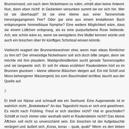
Brunnenrand, um nach dem Nickelmann zu rufen, erhält aber keine Antwort.
Nun, dann eben nicht! In Gedanken versunken summt sie vor sich hin. Wer
ist sie überhaupt? Ist sie eine kleine aus einer Tannenrinde
hervorgegangenen Fee? Oder gar eine aus einem kristallenen Bach
entsprungene himmelblaue Nymphe? Eine weitere Möglichkeit wäre, dass
sie einem Lüftchen entsprang, als es eine purpurfarbene Rose liebkoste.
Ach, wie schön wäre es, wenn sie wenigstens ihre Mutter kennen würde und
auch ein bisschen über ihr künftiges Schicksal wissen könnte.
Vielleicht reagiert der Brunnenbewohner eher, wenn man etwas förmlicher
zu ihm ist? Der ehrwürdige Nickelmann soll sich doch bitte zeigen, denn sie
möchte mit ihm plaudern. Waldgroßmütterlein sucht gerade Tannenzapfen
und sie langweile sich. Er soll ihr etwas erzählen! Rautendelein hört es im
Brunnen glucksen – kleine silberne Bläschen steigen auf. Ein mit Schilf und
Moos behangener Wassergeist, bis zum Bauchnabel sichtbar, taucht aus der
Quelle auf.
2
Er trieft vor Nässe und schnauft wie ein Seehund. Eine Augenweide ist er
wahrlich nicht. „Brekekekex!“ An das Tageslicht muss er sich erst gewöhnen.
Es riecht nach Frühling. Freut er sich darüber nicht? Hat er geschlafen?
Schläft er noch immer oder weshalb sieht er Rautendelein nicht? Das kleine
Äffchen soll nicht so unverschämt sein. Ein bisschen ist der Aufgetauchte
verärgert und äußert sich „Korax, korax – quak, quak!“ Wenn es den lieben