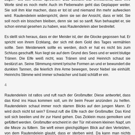
Worte sind es noch mehr. Auch im Fieberwahn geht das Geplapper weiter.
Sie soll ihm klar machen, dass er tot ist und niemand ihn mehr aufwecken
wird
.
Rautendelein widerspricht, denn sie sei der Ansicht, dass er lebt. Sie
soll noch ein bisschen bleiben, denn sie sei so sanft. Nun behauptet er, sie
schon einmal gesehen zu haben, was Rautendelein aber bestreitet.
orth
Es stellt sich heraus, dass er der Meister ist, der die Glocke gegossen hat. Er
spricht von ihrem Erzklang, der sich mit dem Gold des Tages vermählen
sollte. Sein Meisterwerk sollte es werden, doch er hat es nicht bis zum
Schluss geschafft. Nun liegt sie auf dem Grund des Sees und er weint blutige
Tränen. Die Elfe weiß nicht, was Tränen sind und Heinrich schaut sie
bestürzt an. Seine Stimmung nimmt lyrische Formen an und er bewundert die
dunklen Tannen, die feierlich ihre Arme bewegen, bevor Nebel sie einhüllt.
Heinrichs Stimme wird immer schwächer und bald schläft er ein.
4
Rautendelein ist ratlos und ruft nach der Großmutter. Diese antwortet, dass
das Kind ins Haus kommen soll, um ihr beim Feuer anzünden zu helfen.
Rautendelein schaut immer noch starren Blicks auf den jungen Mann. Er
wird doch nicht tot sein? Erneut ruft die Elfe nach der Großmutter. Das Kind
soll sich beeilen und ihr zur Hand gehen. Das Zicklein muss gemolken und
gefüttert werden. Großmutter erscheint in der Tür mit einem kleinen Napf, um
die Mieze zu füttern. Sie wirft einen gleichgültigen Blick auf den Verletzten,
von dem Rautendelein glaubt, dass er sterben wird. Da kann man nichts
)