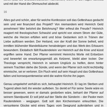
und mit der Hand die Ohrmuschel abdeckt.
16
Alles gut und schön, aber für welche Konfession soll das Gotteshaus gedacht
sein und wer finanziert das Projekt? Von niemandem wird Heinrich Geld
annehmen! Wer belohnt die Belohnung? Wer erfreut die Freude? Heinrich
reagiert mit theologischen Schwulst und spricht von einem Strom der Güte,
welche die Herzen erfüllen wird und böse Gedanken sich in Tränen der
Liebe auflösen werden. Der Heiland, von der Kraft der Sonne befreit, wird
inmitten blühender Mandelbäume herabsteigen und das Werk des Erbauers
bewundern. Ekstatisch fällt Rautendelein vor Heinrich auf die Knie und küsst
ergriffen seine Hand. Der Pfarrer vernimmt Heinrichs Worte mit Entsetzen
und bewertet sie erwartungsgemäß als Ketzerei, bleibt aber locker. Der
Theologe verspricht, Heinrich in seinem Unglück zu helfen, denn hinter
seinem Trachten stehe die Sünde, und wenn der Pfarrer sich nicht rechtzeitig
einmische, sei er verloren. Ein Fluch wird auf sein Haupt und das Gotteshaus
fallen und konsequenterweise wird die wahre Kirche ihn jagen.
Genau umgekehrt verhält es sich, behauptet Heinrich. Er lag im Sterben und
Tugend allein ließ ihn wieder aufleben. So denkt er! Für seine Seele wäre es
besser gewesen, wenn er damals gestorben wäre, beharrt der Pfarrer auf
seinem Standpunkt. Er soll jetzt auf der Stelle die Sünderin – der Pastor mein
Rautendelein - wegjagen. Gott soll den Kirchenmann erleuchten. Die
versunkene Glocke wird eines Tages vom Seegrund auferstehen und in