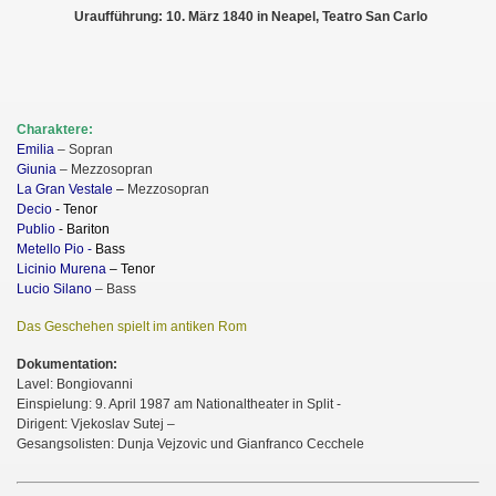
Uraufführung: 10. März 1840 in Neapel, Teatro San Carlo
Charaktere:
Emilia
– Sopran
Giunia
– Mezzosopran
La Gran Vestale
–
Mezzosopran
Decio
-
Tenor
Publio
-
Bariton
Metello Pio -
Bass
Licinio Murena
–
Tenor
Lucio Silano
– Bass
Das Geschehen spielt im antiken Rom
Dokumentation:
Lavel: Bongiovanni
Einspielung: 9. April 1987 am Nationaltheater in Split -
Dirigent: Vjekoslav Sutej –
Gesangsolisten: Dunja Vejzovic und Gianfranco Cecchele