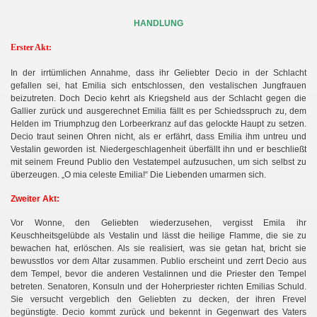
HANDLUNG
Erster Akt:
In der irrtümlichen Annahme, dass ihr Geliebter Decio in der Schlacht
gefallen sei, hat Emilia sich entschlossen, den vestalischen Jungfrauen
beizutreten. Doch Decio kehrt als Kriegsheld aus der Schlacht gegen die
Gallier zurück und ausgerechnet Emilia fällt es per Schiedsspruch zu, dem
Helden im Triumphzug den Lorbeerkranz auf das gelockte Haupt zu setzen.
Decio traut seinen Ohren nicht, als er erfährt, dass Emilia ihm untreu und
Vestalin geworden ist. Niedergeschlagenheit überfällt ihn und er beschließt
mit seinem Freund Publio den Vestatempel aufzusuchen, um sich selbst zu
überzeugen. „O mia celeste Emilia!“ Die Liebenden umarmen sich.
Zweiter Akt:
Vor Wonne, den Geliebten wiederzusehen, vergisst Emila ihr
Keuschheitsgelübde als Vestalin und lässt die heilige Flamme, die sie zu
bewachen hat, erlöschen. Als sie realisiert, was sie getan hat, bricht sie
bewusstlos vor dem Altar zusammen. Publio erscheint und zerrt Decio aus
dem Tempel, bevor die anderen Vestalinnen und die Priester den Tempel
betreten. Senatoren, Konsuln und der Hoherpriester richten Emilias Schuld.
Sie versucht vergeblich den Geliebten zu decken, der ihren Frevel
begünstigte. Decio kommt zurück und bekennt in Gegenwart des Vaters