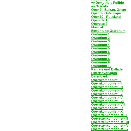
=> Demetrio e Polibio
=> Orséolo
Oper 9 - Balkan, Orient
Oper 8 - Osteuropa
Oper 10 - Russland
Operette 1
Operette 2
Musical
Einführung Oratorium
Oratorium 1
Oratorium 2
Oratorium 3
Oratorium 4
Oratorium 5
Oratorium 6
Oratorium 7
Oratorium 8
Oratorium 9
Oratorium 10
Kantate und Ballade
Librettovorlagen
Datenbank
Opernkomponist - I
Opernkomponist - II
Opernkomponist - III
Opernkomponist - IV
Opernkomponist - V
Opernkomponist - VI
Opernkomponist - VII
Opernkomponist - VIII
Opernkomponist - IX
Opernkomponist - X
Operettenkomponist - I
Operettenkomponist - II
Operettenkomponist - III
Operettenkomponist -IV
Operettenkomponist - V