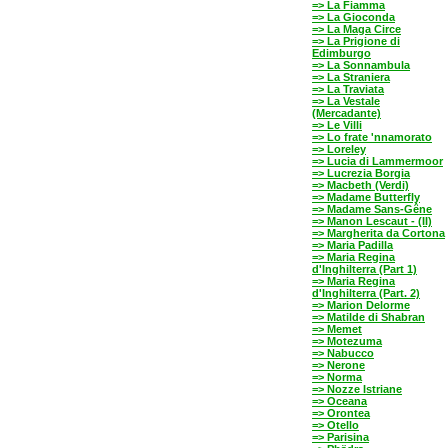
=> La Fiamma
=> La Gioconda
=> La Maga Circe
=> La Prigione di
Edimburgo
=> La Sonnambula
=> La Straniera
=> La Traviata
=> La Vestale
(Mercadante)
=> Le Villi
=> Lo frate 'nnamorato
=> Loreley
=> Lucia di Lammermoor
=> Lucrezia Borgia
=> Macbeth (Verdi)
=> Madame Butterfly
=> Madame Sans-Gêne
=> Manon Lescaut - (II)
=> Margherita da Cortona
=> Maria Padilla
=> Maria Regina
d'Inghilterra (Part 1)
=> Maria Regina
d'Inghilterra (Part. 2)
=> Marion Delorme
=> Matilde di Shabran
=> Memet
=> Motezuma
=> Nabucco
=> Nerone
=> Norma
=> Nozze Istriane
=> Oceana
=> Orontea
=> Otello
=> Parisina