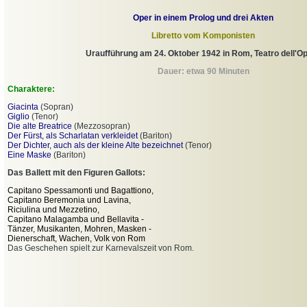
Oper in einem Prolog und drei Akten
Libretto vom Komponisten
Uraufführung am 24. Oktober 1942 in Rom, Teatro dell'O
Dauer: etwa 90 Minuten
Charaktere:
Giacinta
(Sopran)
Giglio
(Tenor)
Die alte Breatrice
(Mezzosopran)
Der Fürst, als Scharlatan verkleidet
(Bariton)
Der Dichter, auch als der kleine Alte bezeichnet
(Tenor)
Eine Maske
(Bariton)
Das Ballett mit den Figuren Gallots:
Capitano Spessamonti und Bagattiono,
Capitano Beremonia und Lavina,
Riciulina und Mezzetino,
Capitano Malagamba und Bellavita -
Tänzer, Musikanten, Mohren, Masken -
Dienerschaft, Wachen, Volk von Rom
Das Geschehen spielt zur Karnevalszeit von Rom.