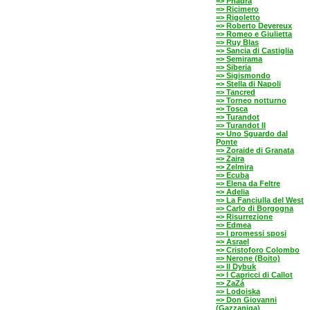
=> Phädra
=> Ricimero
=> Rigoletto
=> Roberto Devereux
=> Romeo e Giulietta
=> Ruy Blas
=> Sancia di Castiglia
=> Semirama
=> Siberia
=> Sigismondo
=> Stella di Napoli
=> Tancred
=> Torneo notturno
=> Tosca
=> Turandot
=> Turandot II
=> Uno Sguardo dal
Ponte
=> Zoraide di Granata
=> Zaira
=> Zelmira
=> Ecuba
=> Elena da Feltre
=> Adelia
=> La Fanciulla del West
=> Carlo di Borgogna
=> Risurrezione
=> Edmea
=> I promessi sposi
=> Asrael
=> Cristoforo Colombo
=> Nerone (Boito)
=> Il Dybuk
=> I Capricci di Callot
=> ZaZá
=> Lodoiska
=> Don Giovanni
(Gazzaniga)