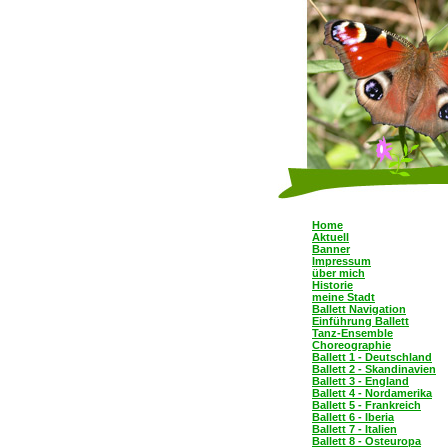
Home
Aktuell
Banner
Impressum
über mich
Historie
meine Stadt
Ballett Navigation
Einführung Ballett
Tanz-Ensemble
Choreographie
Ballett 1 - Deutschland
Ballett 2 - Skandinavien
Ballett 3 - England
Ballett 4 - Nordamerika
Ballett 5 - Frankreich
Ballett 6 - Iberia
Ballett 7 - Italien
Ballett 8 - Osteuropa