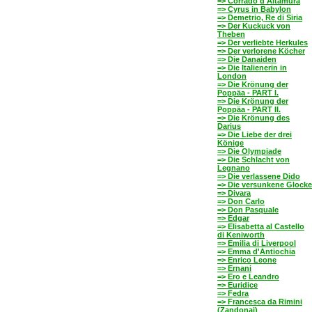
=> Corrado d'Altamura
=> Cyrus in Babylon
=> Demetrio, Re di Siria
=> Der Kuckuck von
Theben
=> Der verliebte Herkules
=> Der verlorene Köcher
=> Die Danaiden
=> Die Italienerin in
London
=> Die Krönung der
Poppäa - PART I.
=> Die Krönung der
Poppäa - PART II.
=> Die Krönung des
Darius
=> Die Liebe der drei
Könige
=> Die Olympiade
=> Die Schlacht von
Legnano
=> Die verlassene Dido
=> Die versunkene Glocke
=> Divara
=> Don Carlo
=> Don Pasquale
=> Edgar
=> Elisabetta al Castello
di Keniworth
=> Emilia di Liverpool
=> Emma d'Antiochia
=> Enrico Leone
=> Ernani
=> Ero e Leandro
=> Euridice
=> Fedra
=> Francesca da Rimini
(Zandonai)