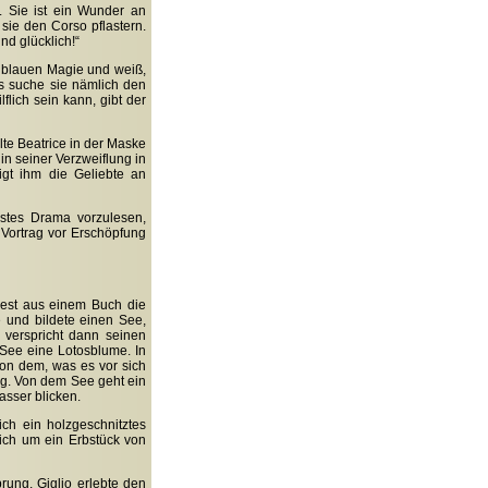
. Sie ist ein Wunder an
sie den Corso pflastern.
nd glücklich!“
nd blauen Magie und weiß,
s suche sie nämlich den
flich sein kann, gibt der
alte Beatrice in der Maske
 in seiner Verzweiflung in
igt ihm die Geliebte an
estes Drama vorzulesen,
 Vortrag vor Erschöpfung
liest aus einem Buch die
e und bildete einen See,
 verspricht dann seinen
See eine Lotosblume. In
on dem, was es vor sich
rig. Von dem See geht ein
asser blicken.
ich ein holzgeschnitztes
sich um ein Erbstück von
rung. Giglio erlebte den