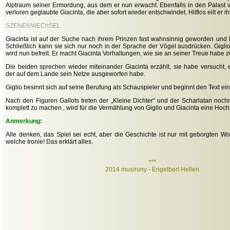
Alptraum seiner Ermordung, aus dem er nun erwacht. Ebenfalls in den Palast ve
verloren geglaubte Giacinta, die aber sofort wieder entschwindet. Hilflos eilt er ih
SZENENWEChSEL
Giacinta ist auf der Suche nach ihrem Prinzen fast wahnsinnig geworden und b
Schließlich kann sie sich nur noch in der Sprache der Vögel ausdrücken. Giglio
wird nun befreit. Er macht Giacinta Vorhaltungen, wie sie an seiner Treue habe 
Die beiden sprechen wieder miteinander Giacinta erzählt, sie habe versucht, 
der auf dem Lande sein Netze ausgeworfen habe.
Giglio besinnt sich auf seine Berufung als Schauspieler und beginnt den Text eine
Nach den Figuren Gallots treten der „Kleine Dichter“ und der Scharlatan noc
komplett zu machen , wird für die Vermählung von Gigilo und Giacinta eine Hochze
Anmerkung:
Alle denken, das Spiel sei echt, aber die Geschichte ist nur mit geborgten Wo
welche Ironie! Das erklärt alles.
***
2014 musirony - Engelbert Hellen