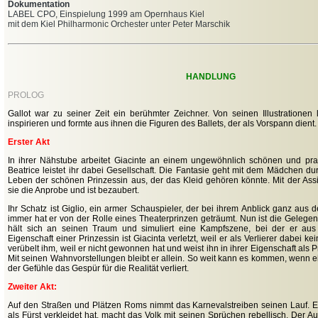
Dokumentation
LABEL CPO, Einspielung 1999 am Opernhaus Kiel
mit dem Kiel Philharmonic Orchester unter Peter Marschik
HANDLUNG
PROLOG
Gallot war zu seiner Zeit ein berühmter Zeichner. Von seinen Illustrationen
inspirieren und formte aus ihnen die Figuren des Ballets, der als Vorspann dient.
Erster Akt
In ihrer Nähstube arbeitet Giacinte an einem ungewöhnlich schönen und prach
Beatrice leistet ihr dabei Gesellschaft. Die Fantasie geht mit dem Mädchen du
Leben der schönen Prinzessin aus, der das Kleid gehören könnte. Mit der Assis
sie die Anprobe und ist bezaubert.
Ihr Schatz ist Giglio, ein armer Schauspieler, der bei ihrem Anblick ganz aus
immer hat er von der Rolle eines Theaterprinzen geträumt. Nun ist die Geleg
hält sich an seinen Traum und simuliert eine Kampfszene, bei der er aus de
Eigenschaft einer Prinzessin ist Giacinta verletzt, weil er als Verlierer dabei ke
verübelt ihm, weil er nicht gewonnen hat und weist ihn in ihrer Eigenschaft als
Mit seinen Wahnvorstellungen bleibt er allein. So weit kann es kommen, wenn
der Gefühle das Gespür für die Realität verliert.
Zweiter Akt:
Auf den Straßen und Plätzen Roms nimmt das Karnevalstreiben seinen Lauf. E
als Fürst verkleidet hat, macht das Volk mit seinen Sprüchen rebellisch. Der A