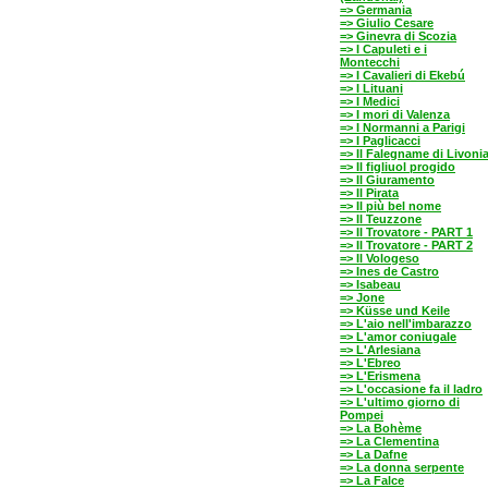
=> Germania
=> Giulio Cesare
=> Ginevra di Scozia
=> I Capuleti e i
Montecchi
=> I Cavalieri di Ekebú
=> I Lituani
=> I Medici
=> I mori di Valenza
=> I Normanni a Parigi
=> I Paglicacci
=> Il Falegname di Livoni
=> Il figliuol progido
=> Il Giuramento
=> Il Pirata
=> Il più bel nome
=> Il Teuzzone
=> Il Trovatore - PART 1
=> Il Trovatore - PART 2
=> Il Vologeso
=> Ines de Castro
=> Isabeau
=> Jone
=> Küsse und Keile
=> L'aio nell'imbarazzo
=> L'amor coniugale
=> L'Arlesiana
=> L'Ebreo
=> L'Erismena
=> L'occasione fa il ladro
=> L'ultimo giorno di
Pompei
=> La Bohème
=> La Clementina
=> La Dafne
=> La donna serpente
=> La Falce