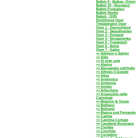
Ballett 9 - Balkan, Orient
Ballett 10 - Russland
Ballett Formation
Ballett Studio
Ballett - DVD
Einführung Oper
Titelalphabet Oper
Oper 1 - Deutschland
Oper 2 - Skandinavien
Oper 3 - England
Oper 4 - Nordamerika
Oper 5 - Frankreich
Oper 6 - Iberia
Oper 7 - Italien
=> Adelson e Salvini
=> Aida
=> Al gran sole
=> Alarico
=> Alessandro nell'Indíe
=> Alfredo il Grande
=> Alina
=> Andronico
=> Antigona
=> Aroldo
=> Arlecchino
=> Assassinio nella
Cattedrale
=> Beatrice di Tenda
=> Belfagor
=> Belisario
=> Bianca und Fernando
=> Caritea
=> Caterina Cornaro
=> Cavalleria Rusticana
=> Clotilde
=> Conchita
=> Corradino