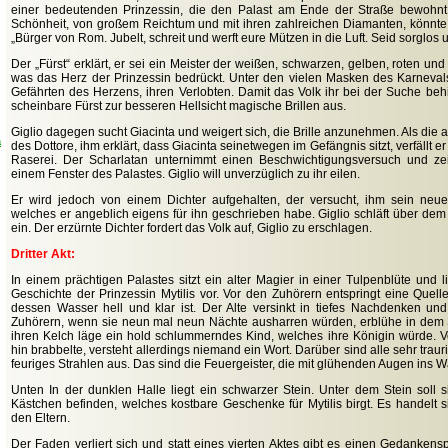
einer bedeutenden Prinzessin, die den Palast am Ende der Straße bewohnt
Schönheit, von großem Reichtum und mit ihren zahlreichen Diamanten, könnte 
„Bürger von Rom. Jubelt, schreit und werft eure Mützen in die Luft. Seid sorglos u
Der „Fürst“ erklärt, er sei ein Meister der weißen, schwarzen, gelben, roten u
was das Herz der Prinzessin bedrückt. Unter den vielen Masken des Karneval
Gefährten des Herzens, ihren Verlobten. Damit das Volk ihr bei der Suche behil
scheinbare Fürst zur besseren Hellsicht magische Brillen aus.
Giglio dagegen sucht Giacinta und weigert sich, die Brille anzunehmen.
Als die 
a
des Dottore, ihm erklärt, dass Giacinta seinetwegen im Gefängnis sitzt, verfällt er
Raserei. Der Scharlatan unternimmt einen Beschwichtigungsversuch und ze
einem Fenster des Palastes. Giglio will unverzüglich zu ihr eilen.
Er wird jedoch von einem Dichter aufgehalten, der versucht, ihm sein neu
welches er angeblich eigens für ihn geschrieben habe. Giglio schläft über dem
ein. Der erzürnte Dichter fordert das Volk auf, Giglio zu erschlagen.
Dritter Akt:
In einem prächtigen Palastes sitzt ein alter Magier in einer Tulpenblüte und 
Geschichte der Prinzessin Mytilis vor. Vor den Zuhörern entspringt eine Quell
dessen Wasser hell und klar ist. Der Alte versinkt in tiefes Nachdenken und
Zuhörern, wenn sie neun mal neun Nächte ausharren würden, erblühe in dem 
ihren Kelch läge ein hold schlummerndes Kind, welches ihre Königin würde. V
hin brabbelte, versteht allerdings niemand ein Wort. Darüber sind alle sehr trau
feuriges Strahlen aus. Das sind die Feuergeister, die mit glühenden Augen ins W
Unten In der dunklen Halle liegt ein schwarzer Stein. Unter dem Stein soll s
Kästchen befinden, welches kostbare Geschenke für Mytilis birgt. Es handelt 
den Eltern.
Der Faden verliert sich und statt eines vierten Aktes gibt es einen Gedankensp