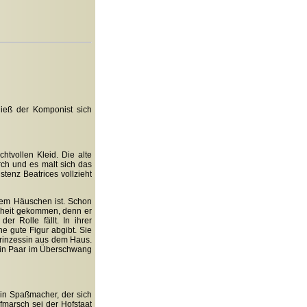
 ließ der Komponist sich
tvollen Kleid. Die alte
rch und es malt sich das
tenz Beatrices vollzieht
 dem Häuschen ist. Schon
enheit gekommen, denn er
r Rolle fällt. In ihrer
ine gute Figur abgibt. Sie
 Prinzessin aus dem Haus.
 ein Paar im Überschwang
in Spaßmacher, der sich
ufmarsch sei der Hofstaat