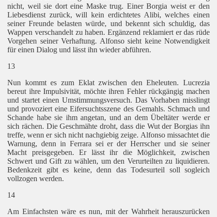
nicht, weil sie dort eine Maske trug. Einer Borgia weist er den
Liebesdienst zurück, will kein erdichtetes Alibi, welches einen
seiner Freunde belasten würde, und bekennt sich schuldig, das
Wappen verschandelt zu haben. Ergänzend reklamiert er
das rüde
Vorgehen seiner Verhaftung. Alfonso sieht keine Notwendigkeit
 1)
für einen Dialog und lässt ihn wieder abführen.
 2)
13
Nun kommt es zum Eklat zwischen den Eheleuten. Lucrezia
bereut ihre Impulsivität, möchte ihren Fehler rückgängig machen
und startet einen Umstimmungsversuch. Das Vorhaben misslingt
und provoziert eine Eifersuchtsszene des Gemahls. Schmach und
Schande habe sie ihm angetan, und an dem Übeltäter werde er
sich rächen. Die Geschmähte droht, dass die Wut der Borgias ihn
treffe, wenn er sich nicht nachgiebig zeige. Alfonso missachtet die
Warnung, denn in Ferrara sei er der Herrscher und sie seiner
Macht preisgegeben. Er lässt ihr die Möglichkeit, zwischen
Schwert und Gift zu wählen, um den Verurteilten zu liquidieren.
Bedenkzeit gibt es keine, denn das Todesurteil soll
sogleich
vollzogen werden.
14
Am Einfachsten wäre es nun, mit der Wahrheit herauszurücken