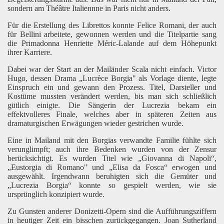
sondern am Théâtre Italiennne in Paris nicht anders.
Für die Erstellung des Librettos konnte Felice Romani, der auch
für Bellini arbeitete, gewonnen werden und die Titelpartie sang
die Primadonna Henriette Méric-Lalande auf dem Höhepunkt
ihrer Karriere.
Dabei war der Start an der Mailänder Scala nicht einfach. Victor
Hugo, dessen Drama „Lucrèce Borgia" als Vorlage diente, legte
Einspruch ein und gewann den Prozess. Titel, Darsteller und
Kostüme mussten verändert werden, bis man sich schließlich
gütlich einigte. Die Sängerin der Lucrezia bekam ein
effektvolleres Finale, welches aber in späteren Zeiten aus
dramaturgischen Erwägungen wieder gestrichen wurde.
Eine in Mailand mit den Borgias verwandte Familie fühlte sich
verunglimpft; auch ihre Bedenken wurden von der Zensur
berücksichtigt. Es wurden Titel wie „Giovanna di Napoli“,
„Eustorgia di Romano" und „Elisa da Fosca“ erwogen und
ausgewählt. Irgendwann beruhigten sich die Gemüter und
„Lucrezia Borgia“ konnte so gespielt werden, wie sie
ursprünglich konzipiert wurde.
Zu Gunsten anderer Donizetti-Opern sind die Aufführungsziffern
in heutiger Zeit ein bisschen zurückgegangen. Joan Sutherland