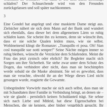
schlafen? Der Schnarchende wird
von den Freunden
zurückgelassen und soll später nachkommen.
3
Eine Gondel hat angelegt und eine maskierte Dame steigt aus.
Zielsicher nähert sie sich dem
Mann auf der Bank und wundert
sich ebenfalls, dass dieser bei dem allgemeinen Lärm so ruhig
schlafen kann. Sie scheint ihn zu kennen, denn sie wünscht ihm,
dass er nie solche Qualen leiden muss, wie sie selbst.
Wohlmeinend klingt die Romanze: „Tranquillo ei posa.
Oh! Sian
così tranquille sue notti sempre!”
Seine Nächte mögen immer so
ruhig bleiben, wünscht die Verzückte dem Schlafenden.
Meint die
Frau das jetzt zynisch oder ehrlich? Ihr Begleiter macht sich
Sorgen um ihre Sicherheit. Sie stehe zwar unter dem Schutz des
Dogen, das verhindere aber nicht, dass man sie beschimpfen
werde sobald sie die Maske abnimmt. Sie sei es gewohnt, dass
man sie verachte, obwohl ihr an der Wiege dieses Lied nicht
gesungen wurde, reagierte die Gewarnte.
Unbegründete Vorwürfe mache sie sich auch selbst, dass man sie
mit Schandtaten ihrer Familie in Verbindung bringt, an denen sie –
wie sie glaubt - persönlich keinen Schuldanteil trägt. Sie sehne
sich nach Liebe und Mitleid, hat diese Eigenschaften bei
Menschen, die sie kennen, aber bisher vergeblich gesucht. Ihr