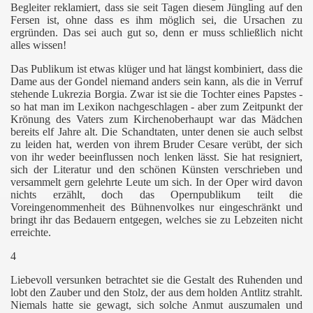
Begleiter reklamiert, dass sie seit Tagen diesem Jüngling auf den
Fersen ist, ohne dass es ihm möglich sei, die Ursachen zu
ergründen. Das sei auch gut so, denn er muss schließlich nicht
alles wissen!
Das Publikum ist etwas klüger und hat längst kombiniert, dass die
Dame aus der Gondel niemand anders sein kann, als die in Verruf
stehende Lukrezia Borgia. Zwar ist sie die Tochter eines Papstes -
so hat man im Lexikon nachgeschlagen - aber zum Zeitpunkt der
Krönung des Vaters zum Kirchenoberhaupt war das Mädchen
bereits elf Jahre alt. Die Schandtaten, unter denen sie auch selbst
zu leiden hat, werden von ihrem Bruder Cesare verübt, der sich
von ihr weder beeinflussen noch lenken lässt. Sie hat resigniert,
sich der Literatur und den schönen Künsten verschrieben und
versammelt gern gelehrte Leute um sich. In der Oper wird davon
nichts erzählt, doch das Opernpublikum teilt die
Voreingenommenheit des Bühnenvolkes nur eingeschränkt und
bringt ihr das Bedauern entgegen, welches sie zu Lebzeiten nicht
erreichte.
4
Liebevoll versunken betrachtet sie die Gestalt des Ruhenden und
lobt den Zauber und den Stolz, der aus dem holden Antlitz strahlt.
Niemals hatte sie gewagt, sich solche Anmut auszumalen und