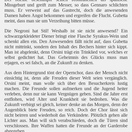
Missgeburt und greift zum Messer, so dass Gennaro schlichten
muss. Er verweist auf das Gastrecht, doch die anwesenden
Damen haben Angst bekommen und ergreifen die Flucht. Gubetta
meint, dass man sie um Verzeihung bitten müsse.
Die Negroni hat Stil! Weshalb ist sie nicht anwesend? Ein
schwarzgekleideter Diener bringt eine Flasche Syrakus-Wein und
schenkt allen ein. Den Anwesenden fällt nicht auf, dass Gubetta
nicht mittrinkt, sondern den Inhalt des Bechers hinter sich kippt.
Man ist abgelenkt, denn Orsini trägt ein Trinklied vor, welches er
selbst gedichtet hat. Das Geheimnis des Glücks muss man
erjagen, es sei falsch, an die Zukunft zu denken.
Aus dem Hintergrund tönt der Opernchor, dass der Mensch nicht
einsichtig ist, denn alle Freuden dieser Welt seien vergänglich.
Orsini meint, man wolle sich über den Besucherkreis lustig
machen. Die Freunde sollen aufmerken und die Jugend heiter
verleben, denn nur sie kann Vergnügen geben. Sind die Jahre erst
entflohen, wird Alter und Krankheit sie bedrohen. Was die
Zukunft verbirgt sei gleich, keiner denke an das Morgen, denn der
Augenblick biete Freuden, so reich. Doch der Chor lässt sich
nicht beirren und wiederholt das Verkündete. Plötzlich gehen alle
Lichter aus. Man will sich verabschieden, doch die Türen sind
verschlossen.
Ihre Waffen hatten die Freunde an der Garderobe
abgegeben.