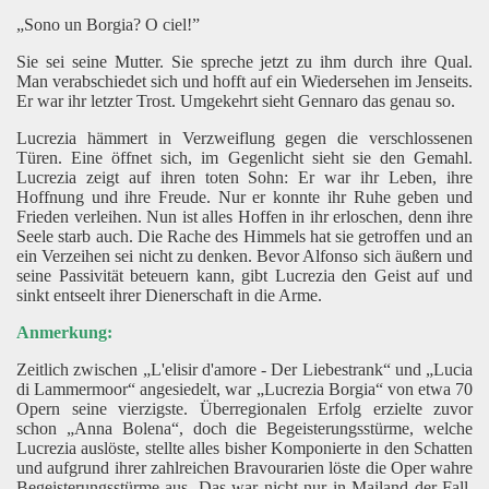
„Sono un Borgia? O ciel!”
Sie sei seine Mutter. Sie spreche jetzt zu ihm durch ihre Qual.
Man verabschiedet sich und hofft auf ein Wiedersehen im Jenseits.
Er war ihr letzter Trost. Umgekehrt sieht Gennaro das genau so.
Lucrezia hämmert in Verzweiflung gegen die verschlossenen
Türen. Eine öffnet sich, im Gegenlicht sieht sie den Gemahl.
Lucrezia zeigt auf ihren toten Sohn: Er war ihr Leben, ihre
Hoffnung und ihre Freude. Nur er konnte ihr Ruhe geben und
Frieden verleihen. Nun ist alles Hoffen in ihr erloschen, denn ihre
Seele starb auch. Die Rache des Himmels hat sie getroffen und an
ein Verzeihen sei nicht zu denken. Bevor Alfonso sich äußern und
seine Passivität beteuern kann, gibt Lucrezia den Geist auf und
sinkt entseelt ihrer Dienerschaft in die Arme.
Anmerkung:
Zeitlich zwischen „L'elisir d'amore - Der Liebestrank“ und „Lucia
di Lammermoor“ angesiedelt, war „Lucrezia Borgia“ von etwa 70
Opern seine vierzigste. Überregionalen Erfolg erzielte zuvor
schon „Anna Bolena“, doch die Begeisterungsstürme, welche
Lucrezia auslöste, stellte alles bisher Komponierte in den Schatten
und aufgrund ihrer zahlreichen Bravourarien löste die Oper wahre
Begeisterungsstürme aus. Das war nicht nur in Mailand der Fall,