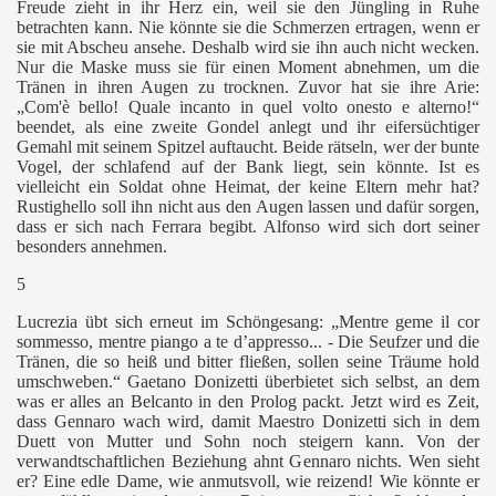
Freude zieht in ihr Herz ein, weil sie den Jüngling in Ruhe
betrachten kann. Nie könnte sie die Schmerzen ertragen, wenn er
sie mit Abscheu ansehe. Deshalb wird sie ihn auch nicht wecken.
 I.
Nur die Maske muss sie für einen Moment abnehmen, um die
Tränen in ihren Augen zu trocknen. Zuvor hat sie ihre Arie:
 II.
„Com'è bello! Quale incanto in quel volto onesto e alterno!“
beendet, als eine zweite Gondel anlegt und ihr eifersüchtiger
Gemahl mit seinem Spitzel auftaucht. Beide rätseln, wer der bunte
Vogel, der schlafend auf der Bank liegt, sein könnte. Ist es
vielleicht ein Soldat ohne Heimat, der keine Eltern mehr hat?
Rustighello soll ihn nicht aus den Augen lassen und dafür sorgen,
dass er sich nach Ferrara begibt. Alfonso wird sich dort seiner
besonders annehmen.
5
Lucrezia übt sich erneut im Schöngesang: „Mentre geme il cor
sommesso, mentre piango a te d’appresso... - Die Seufzer und die
Tränen, die so heiß und bitter fließen, sollen seine Träume hold
umschweben.“ Gaetano Donizetti überbietet sich selbst, an dem
was er alles an Belcanto in den Prolog packt. Jetzt wird es Zeit,
dass Gennaro wach wird, damit Maestro Donizetti sich in dem
Duett von Mutter und Sohn noch steigern kann. Von der
verwandtschaftlichen Beziehung ahnt Gennaro nichts. Wen sieht
er? Eine edle Dame, wie anmutsvoll, wie reizend! Wie könnte er