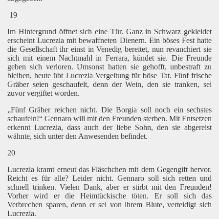
19
Im Hintergrund öffnet sich eine Tür. Ganz in Schwarz gekleidet
erscheint Lucrezia mit bewaffneten Dienern. Ein böses Fest hatte
die Gesellschaft ihr einst in Venedig bereitet, nun revanchiert sie
sich mit einem Nachtmahl in Ferrara, kündet sie. Die Freunde
geben sich verloren. Umsonst hatten sie gehofft, unbestraft zu
bleiben, heute übt Lucrezia Vergeltung für böse Tat. Fünf frische
Gräber seien geschaufelt, denn der Wein, den sie tranken, sei
zuvor vergiftet worden.
„Fünf Gräber reichen nicht. Die Borgia soll noch ein sechstes
schaufeln!“ Gennaro will mit den Freunden sterben. Mit Entsetzen
erkennt Lucrezia, dass auch der liebe Sohn, den sie abgereist
wähnte, sich unter den Anwesenden befindet.
20
Lucrezia kramt erneut das Fläschchen mit dem Gegengift hervor.
Reicht es für alle? Leider nicht. Gennaro soll sich retten und
schnell trinken. Vielen Dank, aber er stirbt mit den Freunden!
Vorher wird er die Heimtückische töten. Er soll sich das
Verbrechen sparen, denn er sei von ihrem Blute, verteidigt sich
Lucrezia.