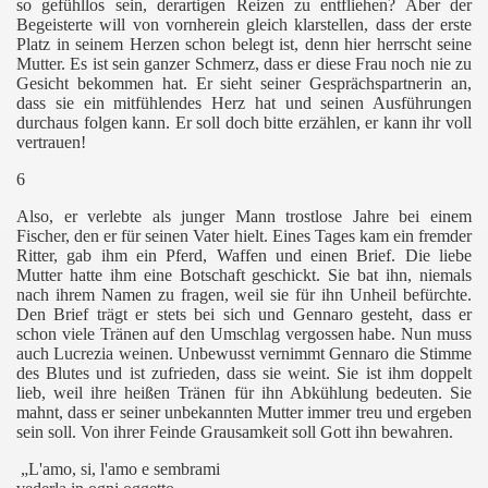
so gefühllos sein, derartigen Reizen zu entfliehen? Aber der
Begeisterte will von vornherein gleich klarstellen, dass der erste
Platz in seinem Herzen schon belegt ist, denn hier herrscht seine
Mutter. Es ist sein ganzer Schmerz, dass er diese Frau noch nie zu
Gesicht bekommen hat. Er sieht seiner Gesprächspartnerin an,
dass sie ein mitfühlendes Herz hat und seinen Ausführungen
orth
durchaus folgen kann. Er soll doch bitte erzählen, er kann ihr voll
vertrauen!
6
Also, er verlebte als junger Mann trostlose Jahre bei einem
Fischer, den er für seinen Vater hielt. Eines Tages kam ein fremder
Ritter, gab ihm ein Pferd, Waffen und einen Brief. Die liebe
Mutter hatte ihm eine Botschaft geschickt. Sie bat ihn, niemals
nach ihrem Namen zu fragen, weil sie für ihn Unheil befürchte.
Den Brief trägt er stets bei sich und Gennaro gesteht, dass er
schon viele Tränen auf den Umschlag vergossen habe. Nun muss
auch Lucrezia weinen. Unbewusst vernimmt Gennaro die Stimme
des Blutes und ist zufrieden, dass sie weint. Sie ist ihm doppelt
lieb, weil ihre heißen Tränen für ihn Abkühlung bedeuten. Sie
mahnt, dass er seiner unbekannten Mutter immer treu und ergeben
sein soll. Von ihrer Feinde Grausamkeit soll Gott ihn bewahren.
„L'amo, si, l'amo e sembrami
)