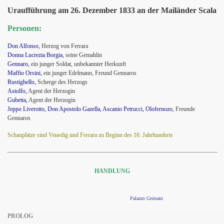
Uraufführung am 26. Dezember 1833 an der Mailänder Scala
Personen:
Don Alfonso,
Herzog von Ferrara
Donna Lucrezia Borgia,
seine Gemahlin
Gennaro,
ein junger Soldat, unbekannter Herkunft
Maffio Orsini,
ein junger Edelmann, Freund Gennaros
Rustighello,
Scherge des Herzogs
Astolfo,
Agent der Herzogin
Gubetta,
Agent der Herzogin
Jeppo Liverotto, Don Apostolo Gazella, Ascanio Petrucci, Olofernozo,
Freunde
Gennaros
Schauplätze sind Venedig und Ferrara zu Beginn des 16. Jahrhund
erts
HANDLUNG
Palazzo Grimani
PROLOG