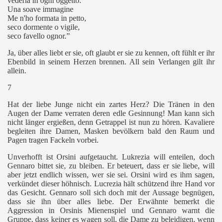
vederla in ogni oggetto.
Una soave immagine
Me n'ho formata in petto,
seco dormente o vigile,
seco favello ognor.”
Ja, über alles liebt er sie, oft glaubt er sie zu kennen, oft fühlt er ihr
Ebenbild in seinem Herzen brennen. All sein Verlangen gilt ihr
allein.
7
Hat der liebe Junge nicht ein zartes Herz? Die Tränen in den
Augen der Dame verraten deren edle Gesinnung! Man kann sich
nicht länger ergießen, denn Getrappel ist nun zu hören. Kavaliere
begleiten ihre Damen, Masken bevölkern bald den Raum und
Pagen tragen Fackeln vorbei.
Unverhofft ist Orsini aufgetaucht. Lukrezia will enteilen, doch
Gennaro bittet sie, zu bleiben. Er beteuert, dass er sie liebe, will
aber jetzt endlich wissen, wer sie sei. Orsini wird es ihm sagen,
verkündet dieser höhnisch. Lucrezia hält schützend ihre Hand vor
das Gesicht. Gennaro soll sich doch mit der Aussage begnügen,
dass sie ihn über alles liebe. Der Erwähnte bemerkt die
Aggression in Orsinis Mienenspiel und Gennaro warnt die
Gruppe, dass keiner es wagen soll, die Dame zu beleidigen, wenn