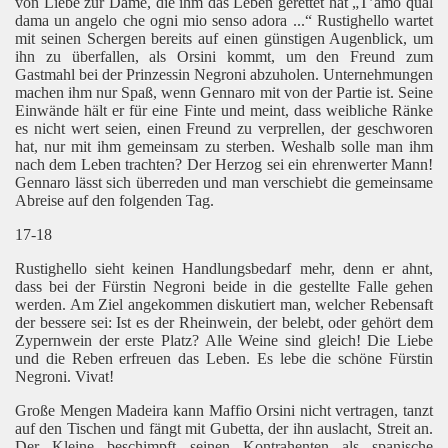
von Liebe zur Dame, die ihm das Leben gerettet hat „T’amo qual
dama un angelo che ogni mio senso adora ...“ Rustighello wartet
mit seinen Schergen bereits auf einen günstigen Augenblick, um
ihn zu überfallen, als Orsini kommt, um den Freund zum
Gastmahl bei der Prinzessin Negroni abzuholen. Unternehmungen
machen ihm nur Spaß, wenn Gennaro mit von der Partie ist. Seine
Einwände hält er für eine Finte und meint, dass weibliche Ränke
es nicht wert seien, einen Freund zu verprellen, der geschworen
hat, nur mit ihm gemeinsam zu sterben. Weshalb solle man ihm
nach dem Leben trachten? Der Herzog sei ein ehrenwerter Mann!
Gennaro lässt sich überreden und man verschiebt die gemeinsame
Abreise auf den folgenden Tag.
17-18
Rustighello sieht keinen Handlungsbedarf mehr, denn er ahnt,
dass bei der Fürstin Negroni beide in die gestellte Falle gehen
werden. Am Ziel angekommen diskutiert man, welcher Rebensaft
der bessere sei: Ist es der Rheinwein, der belebt, oder gehört dem
Zypernwein der erste Platz? Alle Weine sind gleich! Die Liebe
und die Reben erfreuen das Leben. Es lebe die schöne Fürstin
Negroni. Vivat!
Große Mengen Madeira kann Maffio Orsini nicht vertragen, tanzt
auf den Tischen und fängt mit Gubetta, der ihn auslacht, Streit an.
Der Kleine beschimpft seinen Kontrahenten als spanische