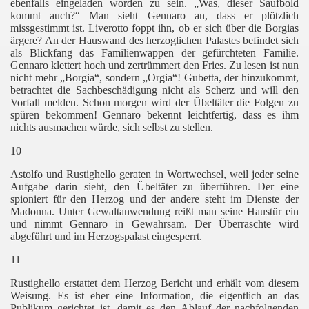
ebenfalls eingeladen worden zu sein. „Was, dieser Saufbold
kommt auch?“ Man sieht Gennaro an, dass er plötzlich
missgestimmt ist. Liverotto foppt ihn, ob er sich über die Borgias
ärgere? An der Hauswand des herzoglichen Palastes befindet sich
als Blickfang das Familienwappen der gefürchteten Familie.
Gennaro klettert hoch und zertrümmert den Fries. Zu lesen ist nun
nicht mehr „Borgia“, sondern „Orgia“! Gubetta, der hinzukommt,
betrachtet die Sachbeschädigung nicht als Scherz und will den
Vorfall melden. Schon morgen wird der Übeltäter die Folgen zu
spüren bekommen! Gennaro bekennt leichtfertig, dass es ihm
nichts ausmachen würde, sich selbst zu stellen.
10
Astolfo und Rustighello geraten in Wortwechsel, weil jeder seine
Aufgabe darin sieht, den Übeltäter zu überführen. Der eine
spioniert für den Herzog und der andere steht im Dienste der
Madonna. Unter Gewaltanwendung reißt man seine Haustür ein
und nimmt Gennaro in Gewahrsam. Der Überraschte wird
abgeführt und im Herzogspalast eingesperrt.
11
Rustighello erstattet dem Herzog Bericht und erhält vom diesem
Weisung. Es ist eher eine Information, die
eigentlich an das
Publikum gerichtet ist, damit es den Ablauf der nachfolgenden