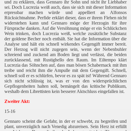
und zu erklären, dass Gennaro ihr Sohn und nicht ihr Liebhaber
sei. Doch Lucrezia weiß auch, dass sie sich mit dieser Information
erpressbar machen würde und appelliert an Alfonsos
Rücksichtnahme. Perfide erklärt dieser, dass er ihrem Flehen nicht
widerstehen kann und Gennaro möge der Herzogin für ihre
Fürsprache danken. Auf die Versöhnung möge er ein Schlückchen
Wein trinken, doch Lucrezia weiß, welche zusätzliche Substanz
der goldene Becher noch enthält. Sie hat die Information über die
Analyse und hält ein schnell wirkendes Gegengift immer bereit.
Der Herzog will nicht zugegen sein, wenn der Nebenbuhler
schreiend und zuckend am Boden liegt und verlässt, die beiden
zurücklassend, mit Rustighello den Raum. Im Eiltempo klärt
Lucrezia das Söhnchen auf, dass man bösen Schabernack mit ihm
treibe und reicht ihm die Ampulle mit dem Gegengift. Schnell,
schnell soll er es schlürfen, bevor es zu spät ist! Während Gennaro
sich nicht schlüssig ist, was er von den widersprüchlichen
Gepflogenheiten halten soll, bemängelt das kritische Publikum,
weshalb dem Librettisten kein besserer Aktschluss eingefallen ist.
Zweiter Akt:
15-16
Gennaro scheint die Gefahr, in der er schwebt, zu begreifen und
plant, unverzüglich nach Venedig abzureisen. Sein Herz ist erfüllt