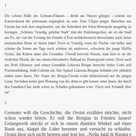
1
Die schöne Halle des Grimani-Palastes - direkt am Wasser gelegen - scheint zur
Karnevalszeit für jedermann zugänglich zu sein. Eine Clique junger Burschen aus
Ferrara hat sich dort eingefunden, um die Schönheit der Adria-Metropole ausgiebig zu
besingen. „Schönes Venedig, geliebte Stadt“ tönt der Einleitungschor, als ob die Stadt
am Po, die von der Festung der Familie d’Este architektonisch überschattet wird, keine
touristischen Reize zu bieten hätte! Doch in Venedig seien die Nächte viel heller und
scheine die Sonne am Tage noch schöner als anderswo, schwärmt der junge Maffio
Orsini, das Küken unter den Freunden. Überall herrscht Wonne, man hört es an der
festlichen Musik, die aus einem erleuchteten Ballsaal im Hintergrund ertönt. Doch auch
am Hofe Alfonsos und seiner Gemahlin Lukrezia Borgia herrsche hoher Geist und
Prachtentfaltung, lenkt Gubetta ein. Der Spitzel Lukrezia Borgias befindet sich plötzlich
mitten unter ihnen. Der Name der Borgia-Fürstin wirkt elektrisierend auf die jungen
Leute: Sie haben keine gute Meinung von ihr, denn es gibt keinen unter ihnen, der durch
den Familien-Clan nicht schon zu Schaden gekommen wäre. Fluch und Schande über
sie!
2
Gennaro will die Geschichte, die Orsini erzählen möchte, nicht
schon wieder hören. Er soll die Borgias in Frieden lassen!
Gelangweilt streckt er sich in einem dunklen Winkel auf einer
Bank aus, klappt die Lider herunter und versucht zu schlafen.
Orsini lässt sich nicht beirren und legt los: „Nella fatal di Rimini e