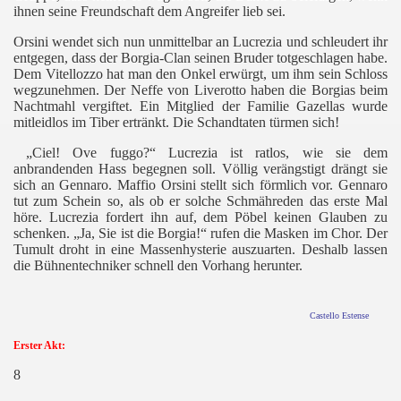
ihnen seine Freundschaft dem Angreifer lieb sei.
Orsini wendet sich nun unmittelbar an Lucrezia und schleudert ihr
entgegen, dass der Borgia-Clan seinen Bruder totgeschlagen habe.
Dem Vitellozzo hat man den Onkel erwürgt, um ihm sein Schloss
wegzunehmen. Der Neffe von Liverotto haben die Borgias beim
Nachtmahl vergiftet. Ein Mitglied der Familie Gazellas wurde
mitleidlos im Tiber ertränkt. Die Schandtaten türmen sich!
„Ciel!
Ove fuggo?“ Lucrezia ist ratlos, wie sie dem
anbrandenden Hass begegnen soll. Völlig verängstigt drängt sie
sich an Gennaro. Maffio Orsini stellt sich förmlich vor. Gennaro
tut zum Schein so, als ob er solche Schmähreden das erste Mal
höre. Lucrezia fordert ihn auf, dem Pöbel keinen Glauben zu
schenken. „Ja, Sie ist die Borgia!“ rufen die Masken im Chor. Der
Tumult droht in eine Massenhysterie auszuarten. Deshalb lassen
die Bühnentechniker schnell den Vorhang herunter.
Castello Estense
Erster Akt:
8