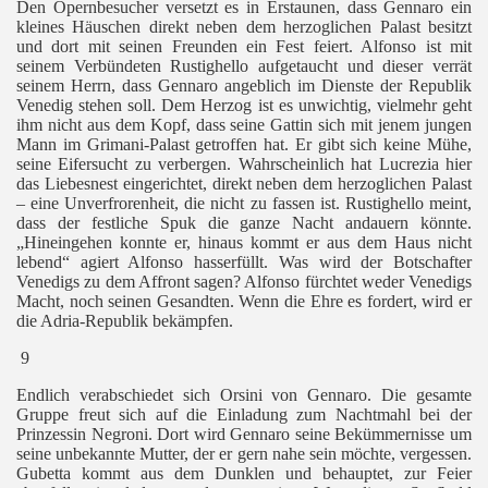
Den Opernbesucher versetzt es in Erstaunen, dass Gennaro ein
kleines Häuschen direkt neben dem herzoglichen Palast besitzt
und dort mit seinen Freunden ein Fest feiert. Alfonso ist mit
seinem Verbündeten Rustighello aufgetaucht und dieser verrät
seinem Herrn, dass Gennaro angeblich im Dienste der Republik
Venedig stehen soll. Dem Herzog ist es unwichtig, vielmehr geht
ihm nicht aus dem Kopf, dass seine Gattin sich mit jenem jungen
Mann im Grimani-Palast getroffen hat. Er gibt sich keine Mühe,
seine Eifersucht zu verbergen. Wahrscheinlich hat Lucrezia hier
das Liebesnest eingerichtet, direkt neben dem herzoglichen Palast
– eine Unverfrorenheit, die nicht zu fassen ist. Rustighello meint,
dass der festliche Spuk die ganze Nacht andauern könnte.
„Hineingehen konnte er, hinaus kommt er aus dem Haus nicht
lebend“ agiert Alfonso hasserfüllt. Was wird der Botschafter
Venedigs zu dem Affront sagen? Alfonso fürchtet weder Venedigs
Macht, noch seinen Gesandten. Wenn die Ehre es fordert, wird
er
die Adria-Republik bekämpfen.
9
Endlich verabschiedet sich Orsini von Gennaro. Die gesamte
Gruppe freut sich auf die Einladung zum Nachtmahl bei der
Prinzessin Negroni. Dort wird Gennaro seine Bekümmernisse um
seine unbekannte Mutter, der er gern nahe sein möchte, vergessen.
Gubetta kommt aus dem Dunklen und behauptet, zur Feier