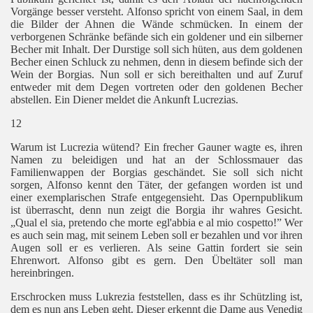
Vorgänge besser versteht. Alfonso spricht von einem Saal, in dem
die Bilder der Ahnen die Wände schmücken. In einem der
verborgenen Schränke befände sich ein goldener und ein silberner
Becher mit Inhalt. Der Durstige soll sich hüten, aus dem goldenen
Becher einen Schluck zu nehmen, denn in diesem befinde sich der
Wein der Borgias. Nun soll er sich bereithalten und auf Zuruf
entweder mit dem Degen vortreten oder den goldenen Becher
abstellen. Ein Diener meldet die Ankunft Lucrezias.
12
Warum ist Lucrezia wütend? Ein frecher Gauner wagte es, ihren
Namen zu beleidigen und hat an der Schlossmauer das
Familienwappen der Borgias geschändet. Sie soll sich nicht
sorgen, Alfonso kennt den Täter, der gefangen worden ist und
einer exemplarischen Strafe entgegensieht. Das Opernpublikum
ist überrascht, denn nun zeigt die Borgia ihr wahres Gesicht.
„Qual el sia, pretendo che morte egl'abbia e al mio cospetto!”
Wer
es auch sein mag, mit seinem Leben soll er bezahlen und vor ihren
Augen soll er es verlieren. Als seine Gattin fordert sie sein
Ehrenwort. Alfonso gibt es gern. Den Übeltäter soll man
hereinbringen.
Erschrocken muss Lukrezia feststellen, dass es ihr Schützling ist,
dem es nun ans Leben geht. Dieser erkennt die Dame aus Venedig