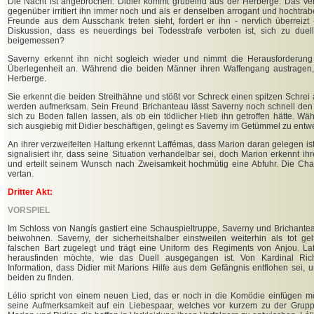
Die Nacht ist angebrochen. Didier kommt grübelnd aus der Herberge. Das Ve
gegenüber irritiert ihn immer noch und als er denselben arrogant und hochtrab
Freunde aus dem Ausschank treten sieht, fordert er ihn - nervlich überreizt
Diskussion, dass es neuerdings bei Todesstrafe verboten ist, sich zu duel
beigemessen?
Saverny erkennt ihn nicht sogleich wieder und nimmt die Herausforderung
Überlegenheit an. Während die beiden Männer ihren Waffengang austragen
Herberge.
Sie erkennt die beiden Streithähne und stößt vor Schreck einen spitzen Schrei 
werden aufmerksam. Sein Freund Brichanteau lässt Saverny noch schnell den
sich zu Boden fallen lassen, als ob ein tödlicher Hieb ihn getroffen hätte. W
sich ausgiebig mit Didier beschäftigen, gelingt es Saverny im Getümmel zu entw
An ihrer verzweifelten Haltung erkennt Laffémas, dass Marion daran gelegen ist,
signalisiert ihr, dass seine Situation verhandelbar sei, doch Marion erkennt ihr
und erteilt seinem Wunsch nach Zweisamkeit hochmütig eine Abfuhr. Die Chanc
vertan.
Dritter Akt:
VORSPIEL
Im Schloss von Nangís gastiert eine Schauspieltruppe, Saverny und Brichante
beiwohnen. Saverny, der sicherheitshalber einstweilen weiterhin als tot gel
falschen Bart zugelegt und trägt eine Uniform des Regiments von Anjou. Laff
herausfinden möchte, wie das Duell ausgegangen ist. Von Kardinal Ric
Information, dass Didier mit Marions Hilfe aus dem Gefängnis entflohen sei, un
beiden zu finden.
Lélio spricht von einem neuen Lied, das er noch in die Komödie einfügen möc
seine Aufmerksamkeit auf ein Liebespaar, welches vor kurzem zu der Grupp