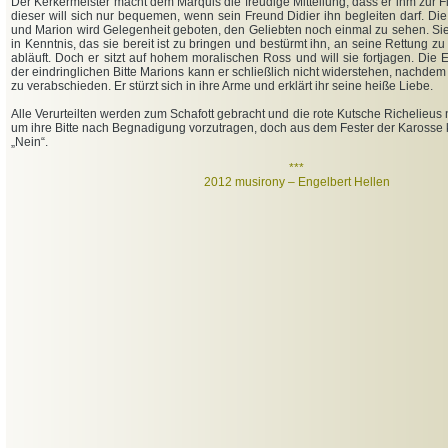
Der Kerkermeister macht dem Marquis die freudige Mitteilung, dass er ihm zur Fl
dieser will sich nur bequemen, wenn sein Freund Didier ihn begleiten darf. Di
und Marion wird Gelegenheit geboten, den Geliebten noch einmal zu sehen. Sie
in Kenntnis, das sie bereit ist zu bringen und bestürmt ihn, an seine Rettung zu
abläuft. Doch er sitzt auf hohem moralischen Ross und will sie fortjagen. Die E
der eindringlichen Bitte Marions kann er schließlich nicht widerstehen, nachde
zu verabschieden. Er stürzt sich in ihre Arme und erklärt ihr seine heiße Liebe.
Alle Verurteilten werden zum Schafott gebracht und die rote Kutsche Richelieus n
um ihre Bitte nach Begnadigung vorzutragen, doch aus dem Fester der Karosse
„Nein“.
***
2012 musirony – Engelbert Hellen