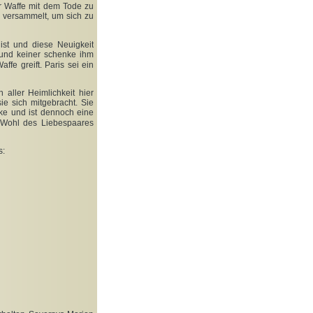
er Waffe mit dem Tode zu
n versammelt, um sich zu
 ist und diese Neuigkeit
 und keiner schenke ihm
affe greift. Paris sei ein
aller Heimlichkeit hier
ie sich mitgebracht. Sie
ke und ist dennoch eine
 Wohl des Liebespaares
s: