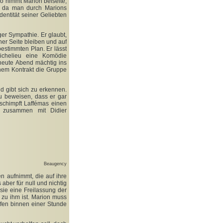
io nimmt Marion beiseite,
t, da man durch Marions
entität seiner Geliebten
ger Sympathie. Er glaubt,
er Seite bleiben und auf
estimmten Plan. Er lässt
ichelieu eine Komödie
 heute Abend mächtig ins
inem Kontrakt die Gruppe
nd gibt sich zu erkennen.
u beweisen, dass er gar
d schimpft Laffémas einen
d zusammen mit Didier
Beaugency
 aufnimmt, die auf ihre
aber für null und nichtig
sie eine Freilassung der
 zu ihm ist. Marion muss
afen binnen einer Stunde