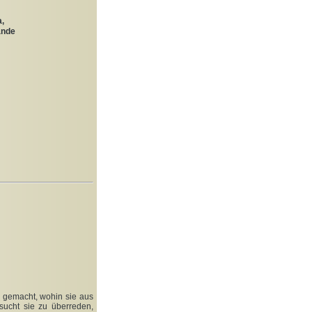
a,
ande
g gemacht, wohin sie aus
rsucht sie zu überreden,