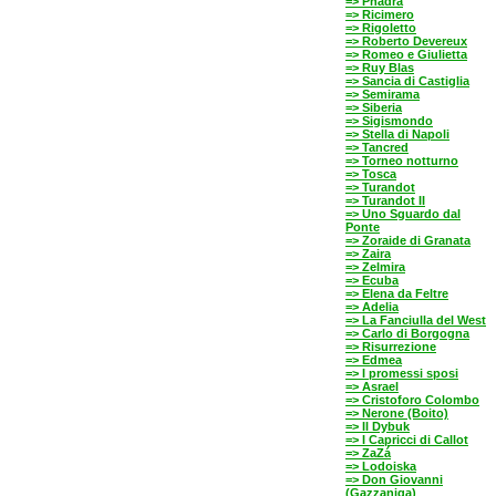
=> Phädra
=> Ricimero
=> Rigoletto
=> Roberto Devereux
=> Romeo e Giulietta
=> Ruy Blas
=> Sancia di Castiglia
=> Semirama
=> Siberia
=> Sigismondo
=> Stella di Napoli
=> Tancred
=> Torneo notturno
=> Tosca
=> Turandot
=> Turandot II
=> Uno Sguardo dal
Ponte
=> Zoraide di Granata
=> Zaira
=> Zelmira
=> Ecuba
=> Elena da Feltre
=> Adelia
=> La Fanciulla del West
=> Carlo di Borgogna
=> Risurrezione
=> Edmea
=> I promessi sposi
=> Asrael
=> Cristoforo Colombo
=> Nerone (Boito)
=> Il Dybuk
=> I Capricci di Callot
=> ZaZá
=> Lodoiska
=> Don Giovanni
(Gazzaniga)