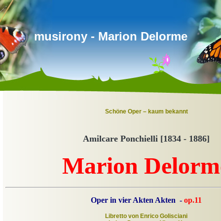
musirony - Marion Delorme
Schöne Oper – kaum bekannt
Amilcare Ponchielli [1834 - 1886]
Marion Delorm
Oper in vier Akten Akten -
op
.11
Libretto von Enrico Golisciani