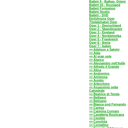
Ballett 9 - Balkan, Orient
Ballett 10 - Russland
Ballett Formation
Ballett Studio
Ballett - DVD
Einführung Oper
Titelalphabet Oper
Oper 1 - Deutschland
Oper 2 - Skandinavien
Oper 3 - England
Oper 4 - Nordamerika
Oper 5 - Frankreich
Oper 6 - Iberia
Oper 7 - Italien
=> Adelson e Salvini
=> Aida
=> Al gran sole
=> Alarico
=> Alessandro nell'Indíe
=> Alfredo il Grande
=> Alina
=> Andronico
=> Antigona
=> Aroldo
=> Arlecchino
=> Assassinio nella
Cattedrale
=> Beatrice di Tenda
=> Belfagor
=> Belisario
=> Bianca und Fernando
=> Caritea
=> Caterina Cornaro
=> Cavalleria Rusticana
=> Clotilde
=> Conchita
=> Corradino