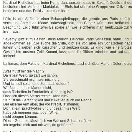
Kardinal Richelieu hat beim König durchgesetzt, dass in Zukunft Duelle mit d
bestrafen sind. Auf dem Marktplatz in Blois hat sich eine Gruppe von Offiziere
betrinken und das Edikt zu kommentieren
é
L
lio ist der Anführer einer Schauspieltruppe, die gerade aus Paris zurück
verbreitet. Aber man könne unbesorgt sein, das Gesetz würde nur belächelt
é
Beachtung. L
lio führt zwei Beispiele an, wie leichtfertig man heutzutage zur W
Irrenhaus!
Saverny gibt zum Besten, dass Marion Delorme Paris verlassen habe und in 
a
angekommen sei. Sie suche die Stille, gibt sie vor, aber ein Schätzchen hat s
turteln und geben sich Küsschen und seufzen dazu. Es klingt wie eine Grotes
!
Geschichte unserer Zeit
Kommt, lasst uns die Gläser erheben und auf das
trinken!
Laffémas, dem Faktotum Kardinal Richelieus, lässt sich über Marion Delorme au
„
Was nützt mir die Macht?
Da ist ein Weib, so zart wie schön.
Sie verschmäht mich, jagt mich fort.
Und ich soll solch eine Schmach dulden?
Weiß denn diese Marion nicht,
dass Richelieu in Frankreich allmächtig ist?
Dass ich dieses Sterns rechte Hand bin?
Sein ist die Gerechtigkeit und zuweilen auch die Rache.
Der eiserne Arm aber, der vollstreckt, ist meiner.
Dich allein, prachtvolles und ungezähmtes Weib,
habe ich meinem mächtigen Willen
nicht beugen können.
Dieser Gedanke lässt mich vor Wut und Scham erröten.
Ich begehre dich und mir wirst du gehören.“