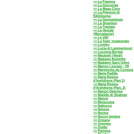
=> La Fiamma
=> La Gioconda
=> La Maga Circe
=> La Prigione di
Edimburgo
=> La Sonnambula
=> La Straniera
=> La Traviata
=> La Vestale
(Mercadante)
=> Le Villi
=> Lo frate 'nnamorato
=> Loreley
=> Lucia di Lammermoor
=> Lucrezia Borgia
=> Macbeth (Verdi)
=> Madame Butterfly
=> Madame Sans-Gêne
=> Manon Lescaut - (II)
=> Margherita da Cortona
=> Maria Padilla
=> Maria Regina
d'Inghilterra (Part 1)
=> Maria Regina
d'Inghilterra (Part. 2)
=> Marion Delorme
=> Matilde di Shabran
=> Memet
=> Motezuma
=> Nabucco
=> Nerone
=> Norma
=> Nozze Istriane
=> Oceana
=> Orontea
=> Otello
=> Parisina