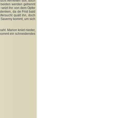
ucht verhelfen soll, doch
e beiden werden getrennt
 setzt ihn von dem Opfer
 denken, da de Frist bald
ifersucht quält ihn, doch
m Saverny kommt, um sich
aht. Marion kniet nieder,
 kommt ein schneidendes