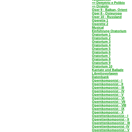
=> Demetrio e Polibio
=> Orséolo
Oper 9 - Balkan, Orient
Oper 8 - Osteuropa
Oper 10 - Russland
Operette 1
Operette 2
Musical
Einführung Oratorium
Oratorium 1
Oratorium 2
Oratorium 3
Oratorium 4
Oratorium 5
Oratorium 6
Oratorium 7
Oratorium 8
Oratorium 9
Oratorium 10
Kantate und Ballade
Librettovorlagen
Datenbank
Opernkomponist - I
Opernkomponist - II
Opernkomponist - III
Opernkomponist - IV
Opernkomponist - V
Opernkomponist - VI
Opernkomponist - VII
Opernkomponist - VIII
Opernkomponist - IX
Opernkomponist - X
Operettenkomponist - I
Operettenkomponist - II
Operettenkomponist - III
Operettenkomponist -IV
Operettenkomponist - V