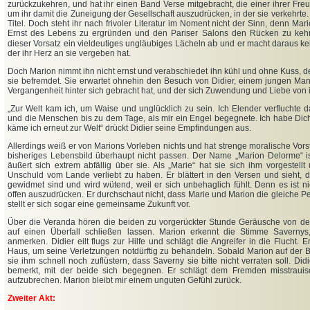
zurückzukehren, und hat ihr einen Band Verse mitgebracht, die einer ihrer Freu
um ihr damit die Zuneigung der Gesellschaft auszudrücken, in der sie verkehrte. 
Titel. Doch steht ihr nach frivoler Literatur im Noment nicht der Sinn, denn Ma
Ernst des Lebens zu ergründen und den Pariser Salons den Rücken zu kehr
b
dieser Vorsatz ein vieldeutiges ungläubiges Lächeln a
und er macht daraus kei
der ihr Herz an sie vergeben hat.
Doch Marion nimmt ihn nicht ernst und verabschiedet ihn kühl und ohne Kuss, d
sie befremdet. Sie erwartet ohnehin den Besuch von Didier, einem jungen Man
Vergangenheit hinter sich gebracht hat, und der sich Zuwendung und Liebe von ih
„
Zur Welt kam ich, um Waise und unglücklich zu sein. Ich Elender verfluchte 
und die Menschen bis zu dem Tage, als mir ein Engel begegnete. Ich habe Dich 
käme ich erneut zur Welt“ drückt Didier seine Empfindungen aus.
Allerdings weiß er von Marions Vorleben nichts und hat strenge moralische Vors
bisheriges Lebensbild überhaupt nicht passen. Der Name „Marion Delorme“ ist
äußert sich extrem abfällig über sie. Als „Marie“ hat sie sich ihm vorgestellt
Unschuld vom Lande verliebt zu haben. Er blättert in den Versen und sieht, 
gewidmet sind und wird wütend, weil er sich unbehaglich fühlt. Denn es ist nic
offen auszudrücken. Er durchschaut nicht, dass Marie und Marion die gleiche Pe
stellt er sich sogar eine gemeinsame Zukunft vor.
Über die Veranda hören die beiden zu vorgerückter Stunde Geräusche von d
auf einen Überfall schließen lassen. Marion erkennt die Stimme Savernys,
anmerken. Didier eilt flugs zur Hilfe und schlägt die Angreifer in die Flucht. Er
Haus, um seine Verletzungen notdürftig zu behandeln. Sobald Marion auf der Bi
sie ihm schnell noch zuflüstern, dass Saverny sie bitte nicht verraten soll. Didi
bemerkt, mit der beide sich begegnen. Er schlägt dem Fremden misstraui
aufzubrechen. Marion bleibt mir einem unguten Gefühl zurück.
Zweiter Akt: