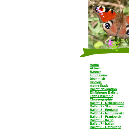
Home
Aktuell
Banner
Impressum
über mich
Historie
meine Stadt
Ballett Navigation
Einführung Ballett
Tanz-Ensemble
Choreographie
Ballett 1 - Deutschland
Ballett 2 - Skandinavien
Ballett 3 - England
Ballett 4 - Nordamerika
Ballett 5 - Frankreich
Ballett 6 - Iberia
Ballett 7 - Italien
Ballett 8 - Osteuropa