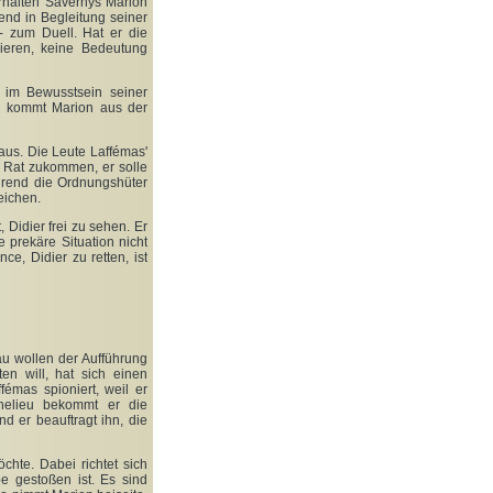
rhalten Savernys Marion
end in Begleitung seiner
 - zum Duell. Hat er die
lieren, keine Bedeutung
 im Bewusstsein seiner
, kommt Marion aus der
aus. Die Leute Laffémas'
 Rat zukommen, er solle
ährend die Ordnungshüter
eichen.
 Didier frei zu sehen. Er
e prekäre Situation nicht
e, Didier zu retten, ist
au wollen der Aufführung
ten will, hat sich einen
émas spioniert, weil er
helieu bekommt er die
d er beauftragt ihn, die
hte. Dabei richtet sich
e gestoßen ist. Es sind