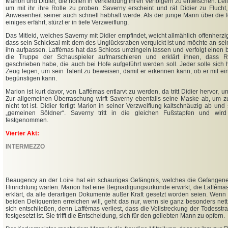
Marion und Didier, die hoffen in Verkleidung ihren Verfolgern zu entwischen. Lél
um mit ihr ihre Rolle zu proben. Saverny erscheint und rät Didier zu Fluch
Anwesenheit seiner auch schnell habhaft werde. Als der junge Mann über die Id
einiges erfährt, stürzt er in tiefe Verzweiflung.
Das Mitleid, welches Saverny mit Didier empfindet, weicht allmählich offenherzi
dass sein Schicksal mit dem des Unglücksraben verquickt ist und möchte an sein
ihn aufpassen. Laffémas hat das Schloss umzingeln lassen und verfolgt einen b
die Truppe der Schauspieler aufmarschieren und erklärt ihnen, dass R
geschrieben habe, die auch bei Hofe aufgeführt werden soll. Jeder solle sich
Zeug legen, um sein Talent zu beweisen, damit er erkennen kann, ob er mit e
begünstigen kann.
Marion ist kurt davor, von Laffémas entlarvt zu werden, da tritt Didier hervor, u
Zur allgemeinen Überraschung wirft Saverny ebenfalls seine Maske ab, um z
nicht tot ist. Didier fertigt Marion in seiner Verzweiflung kaltschnäuzig ab un
„gemeinen Söldner“. Saverny tritt in die gleichen Fußstapfen und wir
festgenommen.
Vierter Akt:
INTERMEZZO
Beaugency an der Loire hat ein schauriges Gefängnis, welches die Gefangenen
Hinrichtung warten. Marion hat eine Begnadigungsurkunde erwirkt, die Laffémas 
erklärt, da alle derartigen Dokumente außer Kraft gesetzt worden seien. Wenn 
beiden Deliquenten erreichen will, geht das nur, wenn sie ganz besonders nett
sich entschließen, denn Laffémas verliest, dass die Vollstreckung der Todesstr
festgesetzt ist. Sie trifft die Entscheidung, sich für den geliebten Mann zu opfern.