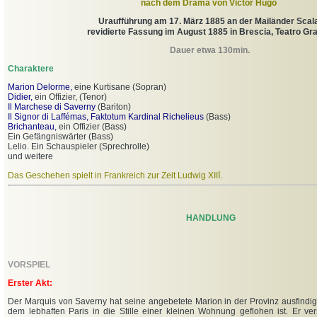
nach dem Drama von Victor Hugo
Uraufführung am 17. März 1885 an der Mailänder Scal
r
evidierte Fassung im August 1885 in Brescia, Teatro Gr
Dauer etwa 130min.
Charaktere
Marion Delorme,
eine Kurtisane (Sopran)
Didier,
ein Offizier, (Tenor)
Il Marchese di Saverny
(Bariton)
Il Signor di Laffémas, Faktotum Kardinal Richelieus
(Bass)
Brichanteau,
ein Offizier (Bass)
Ein Gefängniswärter (Bass)
Lelio. Ein Schauspieler (Sprechrolle)
und weitere
I.
Das Geschehen spielt in Frankreich zur Zeit Ludwig XII
HANDLUNG
VORSPIEL
Erster Akt:
Der Marquis von Saverny hat seine angebetete Marion in der Provinz ausfindi
dem lebhaften Paris in die Stille einer kleinen Wohnung geflohen ist. Er ve