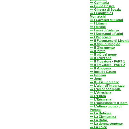
=> Germania
=> Giulio Cesare
=> Ginevra di Scozia
=> I Capuleti e i
Montecchi
=> I Cavalieri di Ekebú
=> I Lituani
=> I Medici
=> I mori di Valenza
=> I Normanni a Parigi
=> I Paglicacci
=> Il Falegname di Livoni
=> Il figliuol progido
=> Il Giuramento
=> Il Pirata
=> Il più bel nome
=> Il Teuzzone
=> Il Trovatore - PART 1
=> Il Trovatore - PART 2
=> Il Vologeso
=> Ines de Castro
=> Isabeau
=> Jone
=> Küsse und Keile
=> L'aio nell'imbarazzo
=> L'amor coniugale
=> L'Arlesiana
=> L'Ebreo
=> L'Erismena
=> L'occasione fa il ladro
=> L'ultimo giorno di
Pompei
=> La Bohème
=> La Clementina
=> La Dafne
=> La donna serpente
=> La Falce