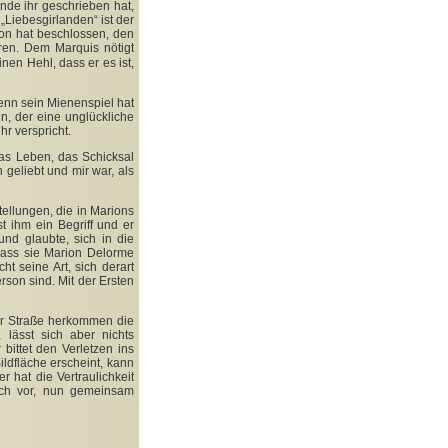
nde ihr geschrieben hat,
„Liebesgirlanden“ ist der
rion hat beschlossen, den
en. Dem Marquis nötigt
nen Hehl, dass er es ist,
enn sein Mienenspiel hat
n, der eine unglückliche
r verspricht.
das Leben, das Schicksal
geliebt und mir war, als
tellungen, die in Marions
 ihm ein Begriff und er
 und glaubte, sich in die
dass sie Marion Delorme
ht seine Art, sich derart
rson sind. Mit der Ersten
er Straße herkommen die
 lässt sich aber nichts
 bittet den Verletzen ins
ldfläche erscheint, kann
er hat die Vertraulichkeit
sch vor, nun gemeinsam