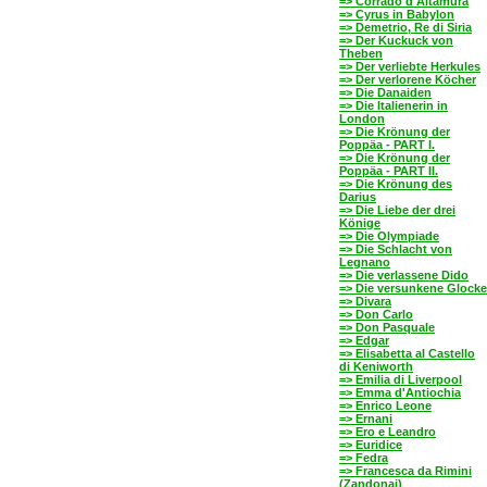
=> Corrado d'Altamura
=> Cyrus in Babylon
=> Demetrio, Re di Siria
=> Der Kuckuck von
Theben
=> Der verliebte Herkules
=> Der verlorene Köcher
=> Die Danaiden
=> Die Italienerin in
London
=> Die Krönung der
Poppäa - PART I.
=> Die Krönung der
Poppäa - PART II.
=> Die Krönung des
Darius
=> Die Liebe der drei
Könige
=> Die Olympiade
=> Die Schlacht von
Legnano
=> Die verlassene Dido
=> Die versunkene Glocke
=> Divara
=> Don Carlo
=> Don Pasquale
=> Edgar
=> Elisabetta al Castello
di Keniworth
=> Emilia di Liverpool
=> Emma d'Antiochia
=> Enrico Leone
=> Ernani
=> Ero e Leandro
=> Euridice
=> Fedra
=> Francesca da Rimini
(Zandonai)