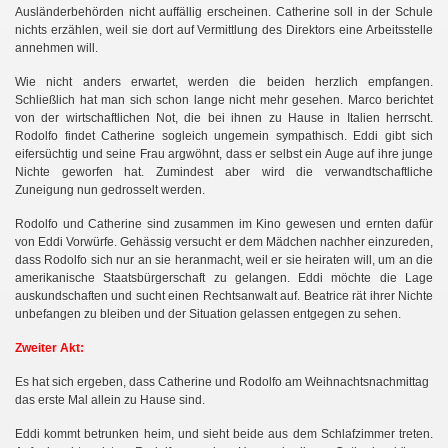
Ausländerbehörden nicht auffällig erscheinen. Catherine soll in der Schule
nichts erzählen, weil sie dort auf Vermittlung des Direktors eine Arbeitsstelle
annehmen will.
Wie nicht anders erwartet, werden die beiden herzlich empfangen.
Schließlich hat man sich schon lange nicht mehr gesehen. Marco berichtet
von der wirtschaftlichen Not, die bei ihnen zu Hause in Italien herrscht.
Rodolfo findet Catherine sogleich ungemein sympathisch. Eddi gibt sich
eifersüchtig und seine Frau argwöhnt, dass er selbst ein Auge auf ihre junge
Nichte geworfen hat. Zumindest aber wird die verwandtschaftliche
Zuneigung nun gedrosselt werden.
Rodolfo und Catherine sind zusammen im Kino gewesen und ernten dafür
von Eddi Vorwürfe. Gehässig versucht er dem Mädchen nachher einzureden,
dass Rodolfo sich nur an sie heranmacht, weil er sie heiraten will, um an die
amerikanische Staatsbürgerschaft zu gelangen. Eddi möchte die Lage
auskundschaften und sucht einen Rechtsanwalt auf. Beatrice rät ihrer Nichte
unbefangen zu bleiben und der Situation gelassen entgegen zu sehen.
Zweiter Akt:
Es hat sich ergeben, dass Catherine und Rodolfo am Weihnachtsnachmittag
das erste Mal allein zu Hause sind.
Eddi kommt betrunken heim, und sieht beide aus dem Schlafzimmer treten.