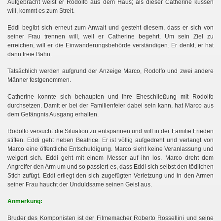
Aufgebracht weist er Rodolfo aus dem Haus; als dieser Catherine küssen
will, kommt es zum Streit.
Eddi begibt sich erneut zum Anwalt und gesteht diesem, dass er sich von
seiner Frau trennen will, weil er Catherine begehrt. Um sein Ziel zu
erreichen, will er die Einwanderungsbehörde verständigen. Er denkt, er hat
dann freie Bahn.
Tatsächlich werden aufgrund der Anzeige Marco, Rodolfo und zwei andere
Männer festgenommen.
Catherine konnte sich behaupten und ihre Eheschließung mit Rodolfo
durchsetzen. Damit er bei der Familienfeier dabei sein kann, hat Marco aus
dem Gefängnis Ausgang erhalten.
Rodolfo versucht die Situation zu entspannen und will in der Familie Frieden
stiften. Eddi geht neben Beatrice. Er ist völlig aufgedreht und verlangt von
Marco eine öffentliche Entschuldigung. Marco sieht keine Veranlassung und
weigert sich. Eddi geht mit einem Messer auf ihn los. Marco dreht dem
Angreifer den Arm um und so passiert es, dass Eddi sich selbst den tödlichen
Stich zufügt. Eddi erliegt den sich zugefügten Verletzung und in den Armen
seiner Frau haucht der Unduldsame seinen Geist aus.
Anmerkung:
Bruder des Komponisten ist der Filmemacher Roberto Rossellini und seine