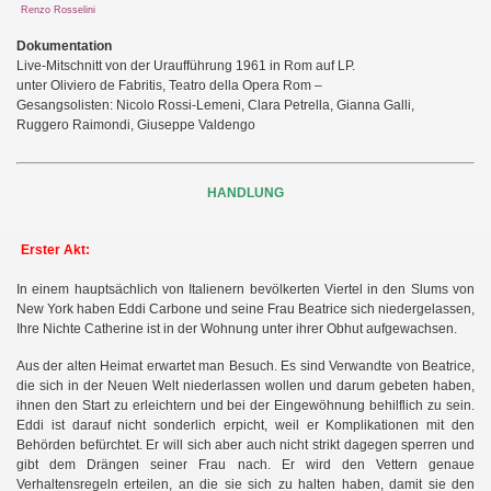
Renzo Rosselini
Dokumentation
Live-Mitschnitt von der Uraufführung 1961 in Rom auf LP.
unter Oliviero de Fabritis, Teatro della Opera Rom –
Gesangsolisten: Nicolo Rossi-Lemeni, Clara Petrella, Gianna Galli,
Ruggero Raimondi, Giuseppe Valdengo
HANDLUNG
Erster Akt:
In einem hauptsächlich von Italienern bevölkerten Viertel in den Slums von
New York haben Eddi Carbone und seine Frau Beatrice sich niedergelassen,
Ihre Nichte Catherine ist in der Wohnung unter ihrer Obhut aufgewachsen.
Aus der alten Heimat erwartet man Besuch. Es sind Verwandte von Beatrice,
die sich in der Neuen Welt niederlassen wollen und darum gebeten haben,
ihnen den Start zu erleichtern und bei der Eingewöhnung behilflich zu sein.
Eddi ist darauf nicht sonderlich erpicht, weil er Komplikationen mit den
Behörden befürchtet. Er will sich aber auch nicht strikt dagegen sperren und
gibt dem Drängen seiner Frau nach. Er wird den Vettern genaue
Verhaltensregeln erteilen, an die sie sich zu halten haben, damit sie den