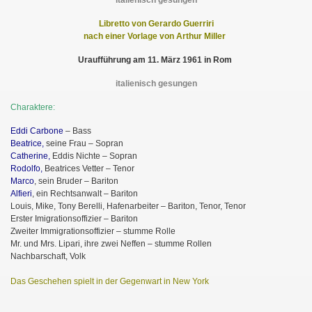
italienisch gesungen
Libretto von Gerardo Guerriri
nach einer Vorlage von Arthur Miller
Uraufführung am 11. März 1961 in Rom
italienisch gesungen
Charaktere:
Eddi Carbone
– Bass
Beatrice,
seine Frau – Sopran
Catherine,
Eddis Nichte – Sopran
Rodolfo,
Beatrices Vetter – Tenor
Marco
, sein Bruder – Bariton
Alfieri
, ein Rechtsanwalt – Bariton
Louis, Mike, Tony Berelli, Hafenarbeiter – Bariton, Tenor, Tenor
Erster Imigrationsoffizier – Bariton
Zweiter Immigrationsoffizier – stumme Rolle
Mr. und Mrs. Lipari, ihre zwei Neffen – stumme Rollen
Nachbarschaft, Volk
Das Geschehen spielt in der Gegenwart in New York