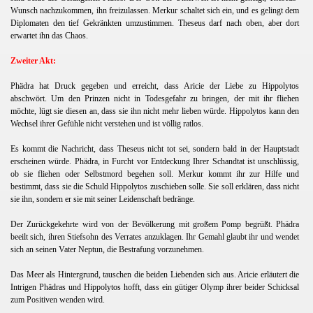
Wunsch nachzukommen, ihn freizulassen. Merkur schaltet sich ein, und es gelingt dem
Diplomaten den tief Gekränkten umzustimmen. Theseus darf nach oben, aber dort
erwartet ihn das Chaos.
Zweiter Akt:
Phädra hat Druck gegeben und erreicht, dass Aricie der Liebe zu Hippolytos
abschwört. Um den Prinzen nicht in Todesgefahr zu bringen, der mit ihr fliehen
möchte, lügt sie diesen an, dass sie ihn nicht mehr lieben würde. Hippolytos kann den
Wechsel ihrer Gefühle nicht verstehen und ist völlig ratlos.
Es kommt die Nachricht, dass Theseus nicht tot sei, sondern bald in der Hauptstadt
erscheinen würde. Phädra, in Furcht vor Entdeckung Ihrer Schandtat ist unschlüssig,
ob sie fliehen oder Selbstmord begehen soll. Merkur kommt ihr zur Hilfe und
bestimmt, dass sie die Schuld Hippolytos zuschieben solle. Sie soll erklären, dass nicht
sie ihn, sondern er sie mit seiner Leidenschaft bedränge.
Der Zurückgekehrte wird von der Bevölkerung mit großem Pomp begrüßt. Phädra
beeilt sich, ihren Stiefsohn des Verrates anzuklagen. Ihr Gemahl glaubt ihr und wendet
sich an seinen Vater Neptun, die Bestrafung vorzunehmen.
Das Meer als Hintergrund, tauschen die beiden Liebenden sich aus. Aricie erläutert die
Intrigen Phädras und Hippolytos hofft, dass ein gütiger Olymp ihrer beider Schicksal
zum Positiven wenden wird.