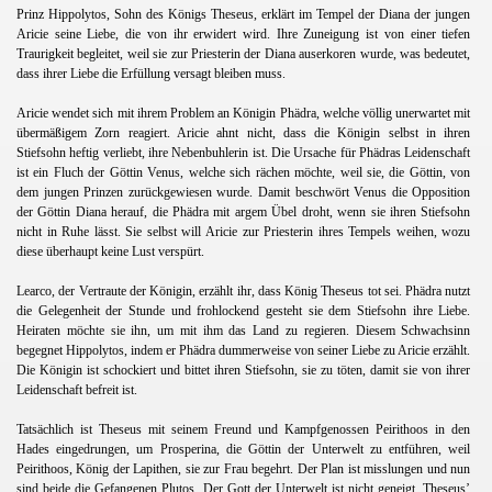
Prinz Hippolytos, Sohn des Königs Theseus, erklärt im Tempel der Diana der jungen
Aricie seine Liebe, die von ihr erwidert wird. Ihre Zuneigung ist von einer tiefen
Traurigkeit begleitet, weil sie zur Priesterin der Diana auserkoren wurde, was bedeutet,
dass ihrer Liebe die Erfüllung versagt bleiben muss.
Aricie wendet sich mit ihrem Problem an Königin Phädra, welche völlig unerwartet mit
übermäßigem Zorn reagiert. Aricie ahnt nicht, dass die Königin selbst in ihren
Stiefsohn heftig verliebt, ihre Nebenbuhlerin ist. Die Ursache für Phädras Leidenschaft
ist ein Fluch der Göttin Venus, welche sich rächen möchte, weil sie, die Göttin, von
dem jungen Prinzen zurückgewiesen wurde. Damit beschwört Venus die Opposition
der Göttin Diana herauf, die Phädra mit argem Übel droht, wenn sie ihren Stiefsohn
nicht in Ruhe lässt. Sie selbst will Aricie zur Priesterin ihres Tempels weihen, wozu
diese überhaupt keine Lust verspürt.
Learco, der Vertraute der Königin, erzählt ihr, dass König Theseus tot sei. Phädra nutzt
die Gelegenheit der Stunde und frohlockend gesteht sie dem Stiefsohn ihre Liebe.
Heiraten möchte sie ihn, um mit ihm das Land zu regieren. Diesem Schwachsinn
begegnet Hippolytos, indem er Phädra dummerweise von seiner Liebe zu Aricie erzählt.
Die Königin ist schockiert und bittet ihren Stiefsohn, sie zu töten, damit sie von ihrer
Leidenschaft befreit ist.
Tatsächlich ist Theseus mit seinem Freund und Kampfgenossen Peirithoos in den
Hades eingedrungen, um Prosperina, die Göttin der Unterwelt zu entführen, weil
Peirithoos, König der Lapithen, sie zur Frau begehrt. Der Plan ist misslungen und nun
sind beide die Gefangenen Plutos. Der Gott der Unterwelt ist nicht geneigt, Theseus’