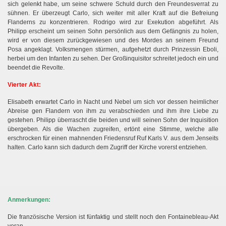
sich gelenkt habe, um seine schwere Schuld durch den Freundesverrat zu
sühnen. Er überzeugt Carlo, sich weiter mit aller Kraft auf die Befreiung
Flanderns zu konzentrieren. Rodrigo wird zur Exekution abgeführt. Als
Philipp erscheint um seinen Sohn persönlich aus dem Gefängnis zu holen,
wird er von diesem zurückgewiesen und des Mordes an seinem Freund
Posa angeklagt. Volksmengen stürmen, aufgehetzt durch Prinzessin Eboli,
herbei um den Infanten zu sehen. Der Großinquisitor schreitet jedoch ein und
beendet die Revolte.
Vierter Akt:
Elisabeth erwartet Carlo in Nacht und Nebel um sich vor dessen heimlicher
Abreise gen Flandern von ihm zu verabschieden und ihm ihre Liebe zu
gestehen. Philipp überrascht die beiden und will seinen Sohn der Inquisition
übergeben. Als die Wachen zugreifen, ertönt eine Stimme, welche alle
erschrocken für einen mahnenden Friedensruf Ruf Karls V. aus dem Jenseits
halten. Carlo kann sich dadurch dem Zugriff der Kirche vorerst entziehen.
Anmerkungen:
Die französische Version ist fünfaktig und stellt noch den Fontainebleau-Akt