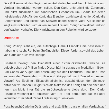
Das Volk erwartet den Beginn eines Autodafés, bei welchem Abtrünnige und
Verräter hingerichtet werden sollen. Don Carlo unterbricht die Zeremonie
und bittet zusammen mit flandrischen Gesandten um Gnade für deren
notleidendes Volk. Als der König das Ersuchen zurückweist, verliert Carlo die
Beherrschung und richtet das Schwert gegen seinen Vater. Als keiner es
wagt einzuschreiten, wird er von seinem Freund Rodrigo entwaffnet und von
den Wachen verhaftet. Die Hinrichtung an den Rebellen wird vollzogen.
Dritter Akt:
König Philipp sieht ein, die aufrichtige Liebe Elisabeths nie besessen zu
haben und sucht Rat beim Großinquisitor. Dieser fordert sowohl das Leben
von Carlo als auch von Rodrigo.
Elisabeth beklagt den Diebstahl einer Schmuckschatulle, welche sie
aufgebrochen bei Philipp findet. Dieser hält ihr daraus ein Medaillon mit dem
Bild Carlos vor Augen und beschuldigt sie des Ehebruchs. Eboli und Posa
kommen der Gekränkten zu Hilfe und Philipp bekommt Zweifel an seinem
Vorwurf. Als Eboli mit Elisabeth allein ist, gesteht diese, den Schmuck
entwendet zu haben. Sie gibt sich als Mätresse des Königs zu erkennen und
nennt als Motiv ihrer Tat, die zurückgewiesene Liebe durch Don Carlo.
Elisabeth verbannt die Prinzessin vom Hof. Eboli bereut ihre Tat, will aber
versuchen zumindest Carlos Freilassung zu erwirken.
Posa besucht Carlo im Gefängnis und erzählt ihm, dass er allen Verdacht auf