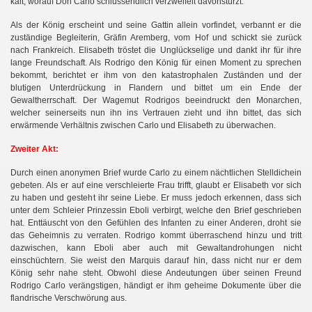
kalt, worauf Don Carlo schlussendlich verzweifelt davonstürzt.
Als der König erscheint und seine Gattin allein vorfindet, verbannt er die
zuständige Begleiterin, Gräfin Aremberg, vom Hof und schickt sie zurück
nach Frankreich. Elisabeth tröstet die Unglückselige und dankt ihr für ihre
lange Freundschaft. Als Rodrigo den König für einen Moment zu sprechen
bekommt, berichtet er ihm von den katastrophalen Zuständen und der
blutigen Unterdrückung in Flandern und bittet um ein Ende der
Gewaltherrschaft. Der Wagemut Rodrigos beeindruckt den Monarchen,
welcher seinerseits nun ihn ins Vertrauen zieht und ihn bittet, das sich
erwärmende Verhältnis zwischen Carlo und Elisabeth zu überwachen.
Zweiter Akt:
Durch einen anonymen Brief wurde Carlo zu einem nächtlichen Stelldichein
gebeten. Als er auf eine verschleierte Frau trifft, glaubt er Elisabeth vor sich
zu haben und gesteht ihr seine Liebe. Er muss jedoch erkennen, dass sich
unter dem Schleier Prinzessin Eboli verbirgt, welche den Brief geschrieben
hat. Enttäuscht von den Gefühlen des Infanten zu einer Anderen, droht sie
das Geheimnis zu verraten. Rodrigo kommt überraschend hinzu und tritt
dazwischen, kann Eboli aber auch mit Gewaltandrohungen nicht
einschüchtern. Sie weist den Marquis darauf hin, dass nicht nur er dem
König sehr nahe steht. Obwohl diese Andeutungen über seinen Freund
Rodrigo Carlo verängstigen, händigt er ihm geheime Dokumente über die
flandrische Verschwörung aus.