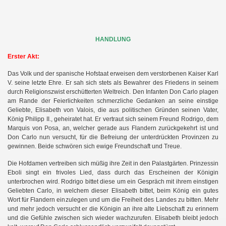
HANDLUNG
Erster Akt:
Das Volk und der spanische Hofstaat erweisen dem verstorbenen Kaiser Karl
V. seine letzte Ehre. Er sah sich stets als Bewahrer des Friedens in seinem
durch Religionszwist erschütterten Weltreich. Den Infanten Don Carlo plagen
am Rande der Feierlichkeiten schmerzliche Gedanken an seine einstige
Geliebte, Elisabeth von Valois, die aus politischen Gründen seinen Vater,
König Philipp II., geheiratet hat. Er vertraut sich seinem Freund Rodrigo, dem
Marquis von Posa, an, welcher gerade aus Flandern zurückgekehrt ist und
Don Carlo nun versucht, für die Befreiung der unterdrückten Provinzen zu
gewinnen. Beide schwören sich ewige Freundschaft und Treue.
Die Hofdamen vertreiben sich müßig ihre Zeit in den Palastgärten. Prinzessin
Eboli singt ein frivoles Lied, dass durch das Erscheinen der Königin
unterbrochen wird. Rodrigo bittet diese um ein Gespräch mit ihrem einstigen
Geliebten Carlo, in welchem dieser Elisabeth bittet, beim König ein gutes
Wort für Flandern einzulegen und um die Freiheit des Landes zu bitten. Mehr
und mehr jedoch versucht er die Königin an ihre alte Liebschaft zu erinnern
und die Gefühle zwischen sich wieder wachzurufen. Elisabeth bleibt jedoch