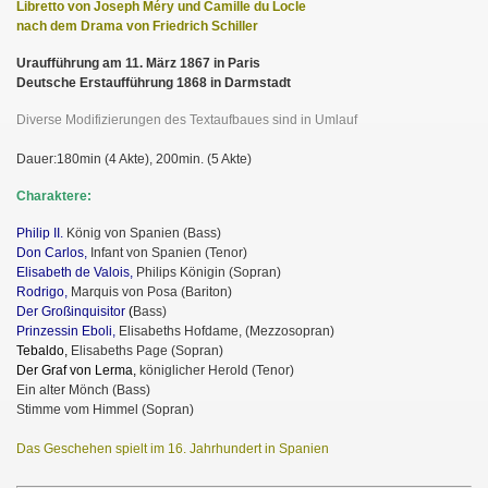
Libretto von Joseph Méry und Camille du Locle
nach dem Drama von Friedrich Schiller
Uraufführung am 11. März 1867 in Paris
Deutsche Erstaufführung 1868 in Darmstadt
Diverse Modifizierungen des Textaufbaues sind in Umlauf
Dauer:180min (4 Akte), 200min. (5 Akte)
Charaktere:
Philip II.
König von Spanien (Bass)
Don Carlos,
Infant von Spanien (Tenor)
Elisabeth de Valois,
Philips Königin (Sopran)
Rodrigo,
Marquis von Posa (Bariton)
Der Großinquisitor
(
Bass)
Prinzessin Eboli,
Elisabeths Hofdame, (Mezzosopran)
Tebaldo,
Elisabeths Page (Sopran)
Der Graf von Lerma,
königlicher Herold (Tenor)
Ein alter Mönch (Bass)
Stimme vom Himmel (Sopran)
Das Geschehen spielt im 16. Jahrhundert in Spanien