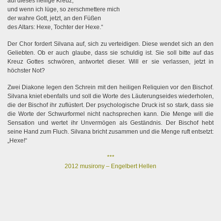
auf dieses heilige Kreuz,
und wenn ich lüge, so zerschmettere mich
der wahre Gott, jetzt, an den Füßen
des Altars: Hexe, Tochter der Hexe.“
 1)
Der Chor fordert Silvana auf, sich zu verteidigen. Diese wendet sich an den
Geliebten. Ob er auch glaube, dass sie schuldig ist. Sie soll bitte auf das
Kreuz Gottes schwören, antwortet dieser. Will er sie verlassen, jetzt in
 2)
höchster Not?
Zwei Diakone legen den Schrein mit den heiligen Reliquien vor den Bischof.
Silvana kniet ebenfalls und soll die Worte des Läuterungseides wiederholen,
die der Bischof ihr zuflüstert. Der psychologische Druck ist so stark, dass sie
die Worte der Schwurformel nicht nachsprechen kann. Die Menge will die
Sensation und wertet ihr Unvermögen als Geständnis. Der Bischof hebt
seine Hand zum Fluch. Silvana bricht zusammen und die Menge ruft entsetzt:
„Hexe!“
***
2012 musirony – Engelbert Hellen