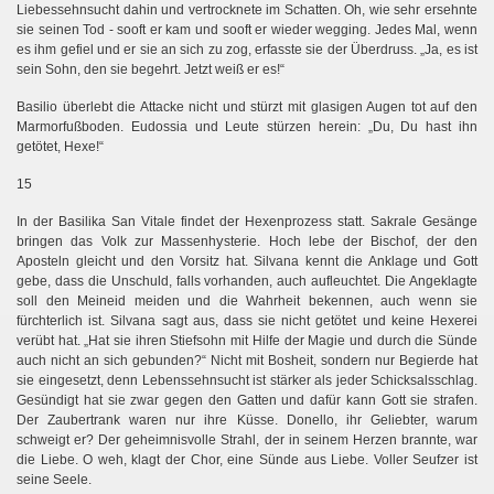
Liebessehnsucht dahin und vertrocknete im Schatten. Oh, wie sehr ersehnte
sie seinen Tod - sooft er kam und sooft er wieder wegging. Jedes Mal, wenn
es ihm gefiel und er sie an sich zu zog, erfasste sie der Überdruss. „Ja, es ist
sein Sohn, den sie begehrt. Jetzt weiß er es!“
Basilio überlebt die Attacke nicht und stürzt mit glasigen Augen tot auf den
Marmorfußboden.
Eudossia und Leute stürzen herein: „Du, Du hast ihn
getötet, Hexe!“
15
In der Basilika San Vitale findet der Hexenprozess statt. Sakrale Gesänge
y
bringen das Volk zur Massenh
sterie. Hoch lebe der Bischof, der den
Aposteln gleicht und den Vorsitz hat. Silvana kennt die Anklage und Gott
gebe, dass die Unschuld, falls vorhanden, auch aufleuchtet. Die Angeklagte
soll den Meineid meiden und die Wahrheit bekennen, auch wenn sie
fürchterlich ist. Silvana sagt aus, dass sie nicht getötet und keine Hexerei
verübt hat. „Hat sie ihren Stiefsohn mit Hilfe der Magie und durch die Sünde
auch nicht an sich gebunden?“ Nicht mit Bosheit, sondern nur Begierde hat
sie eingesetzt, denn Lebenssehnsucht ist stärker als jeder Schicksalsschlag.
Gesündigt hat sie zwar gegen den Gatten und dafür kann Gott sie strafen.
Der Zaubertrank waren nur ihre Küsse. Donello, ihr Geliebter, warum
schweigt er? Der geheimnisvolle Strahl, der in seinem Herzen brannte, war
die Liebe. O weh, klagt der Chor, eine Sünde aus Liebe. Voller Seufzer ist
seine Seele.