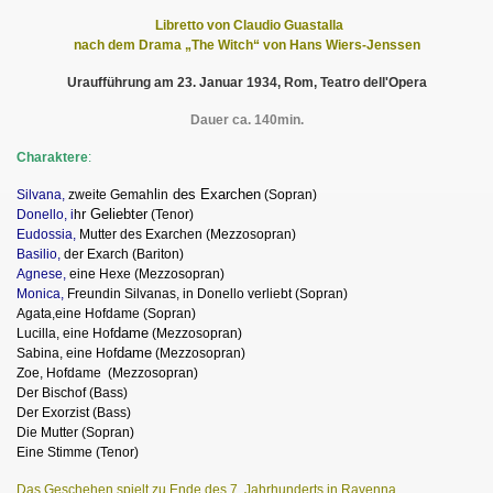
Libretto von Claudio Guastalla
nach dem Drama „The Witch“ von Hans Wiers-Jenssen
Uraufführung am 23. Januar 1934, Rom, Teatro dell'Opera
Dauer ca. 140min.
Charaktere
:
l
des Exarchen
Silvana,
zweite Gemah
in
(Sopran)
r Geliebter
Donello, i
h
(Tenor)
Eudossia,
Mutter des Exarchen (Mezzosopran)
Basilio,
der Exarch (Bariton)
Agnese,
eine Hexe (Mezzosopran)
Monica,
Freundin Silvanas, in Donello verliebt (Sopran)
Agata,eine Hofdame (Sopran)
dame
Lucilla, eine Hof
(Mezzosopran)
dame
Sabina, eine Hof
(Mezzosopran)
Zoe, Hofdame
(Mezzosopran)
Der Bischof (Bass)
Der Exorzist (Bass)
Die Mutter (Sopran)
Eine Stimme (Tenor)
Das Geschehen spielt zu Ende des 7. Jahrhunderts in Ravenna