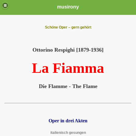
musirony
Schöne Oper – gern gehört
Ottorino Respighi
[1879-1936]
La Fiamma
Die Flamme - T
h
e Flame
Oper in drei Akten
italienisch gesungen