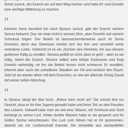
Ärmel zurück, der Exarch sei auf dem Weg hierher und habe ihr und Donello
eine wichtige Mitteilung zu machen.
13
Kaiserin Irene beordert ihn nach Byzanz zurück, gibt der Exarch seinem
Spross bekannt. Das sei zwar nicht in seinem Sinn, aber Donello soll seinem
Schicksal folgen. Der Befehl ist überraschenderweise auch im Sinne
Donellos, denn das Gewissen meldet sich bei ihm und verurteilt seine
verbotene Liebe. Vielleicht ist es ein Zeichen des Himmels, ihn aus diesem
goldenen Käfig zu erretten. Silvana gefällt es nicht, dass er geht – aber es sei
nötig, meint der Exarch. Silvana wittert eine Intrige Eudossias und fragt
Donello wehmütig, ob ihn der Befehl Irenes nicht schmerze. Er revoltiert,
erkennt aber auch die unhaltbare Situation vor Ort und verlässt den Raum.
Jetzt ist sie wieder allein mit dem Exarchen, so wie der alternde König
David
mit seiner süßen Abischag.
14
In Silvana steigt die Wut hoch. „Rühre mich nicht an!“ Sie schreit ihm ins
Gesicht, dass er ihr ihre Jugend geraubt habe und ihren Teil an den Freuden
des Lebens. Gekauft habe man sie wie eine Sklavin, mit Schmuck und Gold
behängt zu seiner Lust. Hinter dunkle Mauern habe er sie gesperrt und ihr
Gottes Sonne verschlossen. Die Lust zum Atmen hat er ihr genommen,
obwohl sie vor Leidenschaft brannte. Sie verwelkte aus verzweifelter