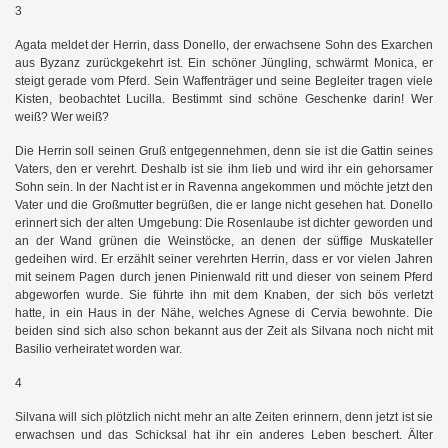
3
Agata meldet der Herrin, dass Donello, der erwachsene Sohn des Exarchen
aus Byzanz zurückgekehrt ist. Ein schöner Jüngling, schwärmt Monica, er
steigt gerade vom Pferd. Sein Waffenträger und seine Begleiter tragen viele
Kisten, beobachtet Lucilla. Bestimmt sind schöne Geschenke darin! Wer
weiß? Wer weiß?
Die Herrin soll seinen Gruß entgegennehmen, denn sie ist die Gattin seines
Vaters, den er verehrt. Deshalb ist sie ihm lieb und wird ihr ein gehorsamer
Sohn sein. In der Nacht ist er in Ravenna angekommen und möchte jetzt den
Vater und die Großmutter begrüßen, die er lange nicht gesehen hat. Donello
erinnert sich der alten Umgebung: Die Rosenlaube ist dichter geworden und
an der Wand grünen die Weinstöcke, an denen der süffige Muskateller
gedeihen wird. Er erzählt seiner verehrten Herrin, dass er vor vielen Jahren
mit seinem Pagen durch jenen Pinienwald ritt und dieser von seinem Pferd
abgeworfen wurde. Sie führte ihn mit dem Knaben, der sich bös verletzt
hatte, in ein Haus in der Nähe, welches Agnese di Cervia bewohnte. Die
beiden sind sich also schon bekannt aus der Zeit als Silvana noch nicht mit
Basilio verheiratet worden war.
4
Silvana will sich plötzlich nicht mehr an alte Zeiten erinnern, denn jetzt ist sie
erwachsen und das Schicksal hat ihr ein anderes Leben beschert. Älter