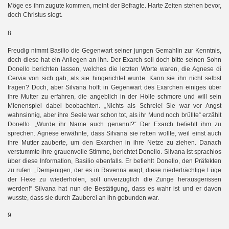
Möge es ihm zugute kommen, meint der Befragte. Harte Zeiten stehen bevor,
doch Christus siegt.
8
Freudig nimmt Basilio die Gegenwart seiner jungen Gemahlin zur Kenntnis,
orth
doch diese hat ein Anliegen an ihn. Der Exarch soll doch bitte seinen Sohn
Donello berichten lassen, welches die letzten Worte waren, die Agnese di
Cervia von sich gab, als sie hingerichtet wurde. Kann sie ihn nicht selbst
fragen? Doch, aber Silvana hofft in Gegenwart des Exarchen einiges über
ihre Mutter zu erfahren, die angeblich in der Hölle schmore und will sein
Mienenspiel dabei beobachten. „Nichts als Schreie! Sie war vor Angst
wahnsinnig, aber ihre Seele war schon tot, als ihr Mund noch brüllte“ erzählt
Donello. „Wurde ihr Name auch genannt?“ Der Exarch befiehlt ihm zu
sprechen. Agnese erwähnte, dass Silvana sie retten wollte, weil einst auch
ihre Mutter zauberte, um den Exarchen in ihre Netze zu ziehen. Danach
verstummte ihre grauenvolle Stimme, berichtet Donello. Silvana ist sprachlos
über diese Information, Basilio ebenfalls. Er befiehlt Donello, den Präfekten
zu rufen. „Demjenigen, der es in Ravenna wagt, diese niederträchtige Lüge
der Hexe zu wiederholen, soll unverzüglich die Zunge herausgerissen
werden!“ Silvana hat nun die Bestätigung, dass es wahr ist und er davon
wusste, dass sie durch Zauberei an ihn gebunden war.
9
)