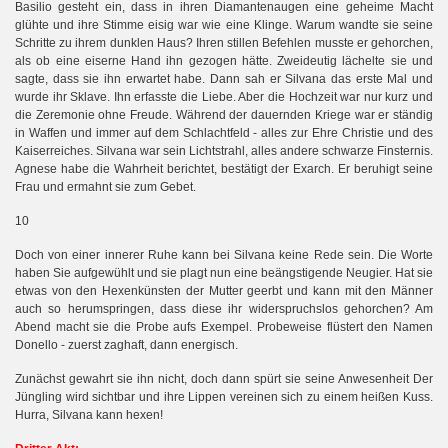
Basilio gesteht ein, dass in ihren Diamantenaugen eine geheime Macht
glühte und ihre Stimme eisig war wie eine Klinge. Warum wandte sie seine
Schritte zu ihrem dunklen Haus? Ihren stillen Befehlen musste er gehorchen,
als ob eine eiserne Hand ihn gezogen hätte. Zweideutig lächelte sie und
sagte, dass sie ihn erwartet habe. Dann sah er Silvana das erste Mal und
wurde ihr Sklave. Ihn erfasste die Liebe. Aber die Hochzeit war nur kurz und
die Zeremonie ohne Freude. Während der dauernden Kriege war er ständig
in Waffen und immer auf dem Schlachtfeld - alles zur Ehre Christie und des
Kaiserreiches. Silvana war sein Lichtstrahl, alles andere schwarze Finsternis.
Agnese habe die Wahrheit berichtet, bestätigt der Exarch. Er beruhigt seine
Frau und ermahnt sie zum Gebet.
10
Doch von einer innerer Ruhe kann bei Silvana keine Rede sein. Die Worte
haben Sie aufgewühlt und sie plagt nun eine beängstigende Neugier. Hat sie
etwas von den Hexenkünsten der Mutter geerbt und kann mit den Männer
auch so herumspringen, dass diese ihr widerspruchslos gehorchen? Am
Abend macht sie die Probe aufs Exempel. Probeweise flüstert den Namen
Donello - zuerst zaghaft, dann energisch.
Zunächst gewahrt sie ihn nicht, doch dann spürt sie seine Anwesenheit Der
Jüngling wird sichtbar und ihre Lippen vereinen sich zu einem heißen Kuss.
Hurra, Silvana kann hexen!