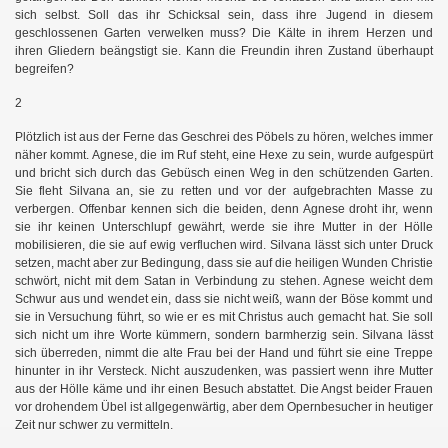
sich selbst. Soll das ihr Schicksal sein, dass ihre Jugend in diesem
geschlossenen Garten verwelken muss? Die Kälte in ihrem Herzen und
ihren Gliedern beängstigt sie. Kann die Freundin ihren Zustand überhaupt
begreifen?
2
Plötzlich ist aus der Ferne das Geschrei des Pöbels zu hören, welches immer
näher kommt. Agnese, die im Ruf steht, eine Hexe zu sein, wurde aufgespürt
und bricht sich durch das Gebüsch einen Weg in den schützenden Garten.
Sie fleht Silvana an, sie zu retten und vor der aufgebrachten Masse zu
verbergen. Offenbar kennen sich die beiden, denn Agnese droht ihr, wenn
sie ihr keinen Unterschlupf gewährt, werde sie ihre Mutter in der Hölle
mobilisieren, die sie auf ewig verfluchen wird. Silvana lässt sich unter Druck
setzen, macht aber zur Bedingung, dass sie auf die heiligen Wunden Christie
schwört, nicht mit dem Satan in Verbindung zu stehen. Agnese weicht dem
Schwur aus und wendet ein, dass sie nicht weiß, wann der Böse kommt und
sie in Versuchung führt, so wie er es mit Christus auch gemacht hat. Sie soll
sich nicht um ihre Worte kümmern, sondern barmherzig sein. Silvana lässt
sich überreden, nimmt die alte Frau bei der Hand und führt sie eine Treppe
hinunter in ihr Versteck. Nicht auszudenken, was passiert wenn ihre Mutter
aus der Hölle käme und ihr einen Besuch abstattet. Die Angst beider Frauen
vor drohendem Übel ist allgegenwärtig, aber dem Opernbesucher in heutiger
Zeit nur schwer zu vermitteln.