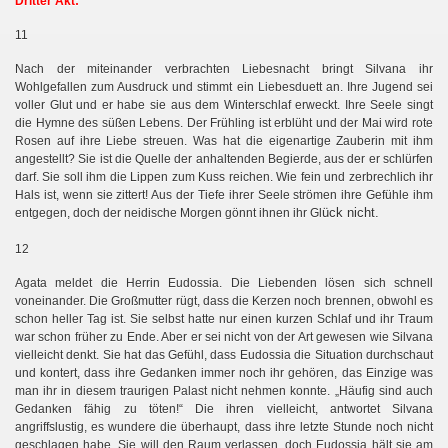
Dritter Akt:
11
Nach der miteinander verbrachten Liebesnacht bringt Silvana ihr
Wohlgefallen zum Ausdruck und stimmt ein Liebesduett an. Ihre Jugend sei
voller Glut und er habe sie aus dem Winterschlaf erweckt. Ihre Seele singt
die Hymne des süßen Lebens. Der Frühling ist erblüht und der Mai wird rote
Rosen auf ihre Liebe streuen. Was hat die eigenartige Zauberin mit ihm
angestellt? Sie ist die Quelle der anhaltenden Begierde, aus der er schlürfen
darf. Sie soll ihm die Lippen zum Kuss reichen. Wie fein und zerbrechlich ihr
Hals ist, wenn sie zittert! Aus der Tiefe ihrer Seele strömen ihre Gefühle ihm
ück nicht.
entgegen, doch der neidische Morgen gönnt ihnen ihr Gl
12
Agata meldet die Herrin Eudossia. Die Liebenden lösen sich schnell
voneinander. Die Großmutter rügt, dass die Kerzen noch brennen, obwohl es
schon heller Tag ist. Sie selbst hatte nur einen kurzen Schlaf und ihr Traum
war schon früher zu Ende. Aber er sei nicht von der Art gewesen wie Silvana
vielleicht denkt. Sie hat das Gefühl, dass Eudossia die Situation durchschaut
und kontert, dass ihre Gedanken immer noch ihr gehören, das Einzige was
man ihr in diesem traurigen Palast nicht nehmen konnte. „Häufig sind auch
Gedanken fähig zu töten!“ Die ihren vielleicht, antwortet Silvana
angriffslustig, es wundere die überhaupt, dass ihre letzte Stunde noch nicht
geschlagen habe. Sie will den Raum verlassen, doch Eudossia hält sie am