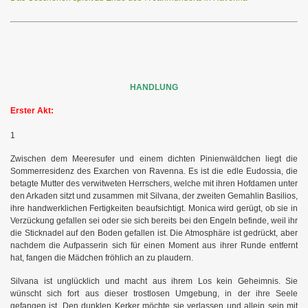
HANDLUNG
Erster Akt:
1
Zwischen dem Meeresufer und einem dichten Pinienwäldchen liegt die
Sommerresidenz des Exarchen von Ravenna. Es ist die edle Eudossia, die
betagte Mutter des verwitweten Herrschers, welche mit ihren Hofdamen unter
den Arkaden sitzt und zusammen mit Silvana, der zweiten Gemahlin Basilios,
ihre handwerklichen Fertigkeiten beaufsichtigt. Monica wird gerügt, ob sie in
Verzückung gefallen sei oder sie sich bereits bei den Engeln befinde, weil ihr
die Sticknadel auf den Boden gefallen ist. Die Atmosphäre ist gedrückt, aber
nachdem die Aufpasserin sich für einen Moment aus ihrer Runde entfernt
hat, fangen die Mädchen fröhlich an zu plaudern.
Silvana ist unglücklich und macht aus ihrem Los kein Geheimnis. Sie
wünscht sich fort aus dieser trostlosen Umgebung, in der ihre Seele
gefangen ist. Den dunklen Kerker möchte sie verlassen und allein sein mit