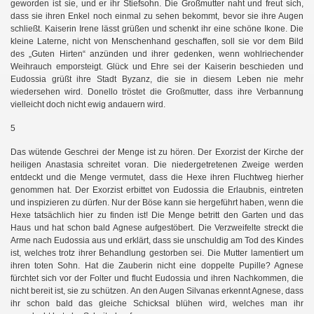
geworden ist sie, und er ihr Stiefsohn. Die Großmutter naht und freut sich,
dass sie ihren Enkel noch einmal zu sehen bekommt, bevor sie ihre Augen
schließt. Kaiserin Irene lässt grüßen und schenkt ihr eine schöne Ikone. Die
kleine Laterne, nicht von Menschenhand geschaffen, soll sie vor dem Bild
des „Guten Hirten“ anzünden und ihrer gedenken, wenn wohlriechender
Weihrauch emporsteigt. Glück und Ehre sei der Kaiserin beschieden und
Eudossia grüßt ihre Stadt Byzanz, die sie in diesem Leben nie mehr
wiedersehen wird. Donello tröstet die Großmutter, dass ihre Verbannung
vielleicht doch nicht ewig andauern wird.
5
Das wütende Geschrei der Menge ist zu hören. Der Exorzist der Kirche der
heiligen Anastasia schreitet voran. Die niedergetretenen Zweige werden
entdeckt und die Menge vermutet, dass die Hexe ihren Fluchtweg hierher
genommen hat. Der Exorzist erbittet von Eudossia die Erlaubnis, eintreten
und inspizieren zu dürfen. Nur der Böse kann sie hergeführt haben, wenn die
Hexe tatsächlich hier zu finden ist! Die Menge betritt den Garten und das
Haus und hat schon bald Agnese aufgestöbert. Die Verzweifelte streckt die
Arme nach Eudossia aus und erklärt, dass sie unschuldig am Tod des Kindes
ist, welches trotz ihrer Behandlung gestorben sei. Die Mutter lamentiert um
ihren toten Sohn. Hat die Zauberin nicht eine doppelte Pupille? Agnese
fürchtet sich vor der Folter und flucht Eudossia und ihren Nachkommen, die
nicht bereit ist, sie zu schützen. An den Augen Silvanas erkennt Agnese, dass
ihr schon bald das gleiche Schicksal blühen wird, welches man ihr