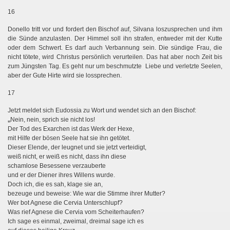
16
Donello tritt vor und fordert den Bischof auf, Silvana loszusprechen und ihm
die Sünde anzulasten. Der Himmel soll ihn strafen, entweder mit der Kutte
oder dem Schwert. Es darf auch Verbannung sein. Die sündige Frau, die
nicht tötete, wird Christus persönlich verurteilen. Das hat aber noch Zeit bis
zum Jüngsten Tag. Es geht nur um beschmutzte Liebe und verletzte Seelen,
aber der Gute Hirte wird sie lossprechen.
17
Jetzt meldet sich Eudossia zu Wort und wendet sich an den Bischof:
„
Nein, nein, sprich sie nicht los!
Der Tod des Exarchen ist das Werk der Hexe,
mit Hilfe der bösen Seele hat sie ihn getötet.
Dieser Elende, der leugnet und sie jetzt verteidigt,
weiß nicht, er weiß es nicht, dass ihn diese
schamlose Besessene verzauberte
und er der Diener ihres Willens wurde.
Doch ich, die es sah, klage sie an,
bezeuge und beweise: Wie war die Stimme ihrer Mutter?
Wer bot Agnese die Cervia Unterschlupf?
Was rief Agnese die Cervia vom Scheiterhaufen?
Ich sage es einmal, zweimal, dreimal sage ich es