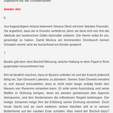
zugedacht hat: der Scheiterhaufen.
Zweiter Akt:
 I.
6
 II.
Aus fragwürdigem Anlass bekommt Silvana Streit mit ihrer liebsten Freundin.
Sie argwöhnt, dass sie in Donello verliebt ist, denn sie lässt sich von ihm die
Attribute der heidnischen Göttin Aphrodite erklären. Die Herrin redet ihr ein,
gesündigt zu haben. Damit Monica am brennenden Dornbusch keinen
Schaden nimmt, wird sie kurzerhand ins Kloster gesperrt.
7
Basilio gibt dem dem Bischof Weisung, welche Haltung er dem Papst in Rom
gegenüber einzunehmen hat.
Ihm ist deutlich machen, dass er Byzanz untertan ist und der Exarch jederzeit
fähig sei, San Giovanni Laterano zu plündern. Seinen Sohn Donello ermahnt
er, sich darauf einzustellen, dass er nicht mehr lange untätig hinter den
Mauern von Ravenna verweilen kann. Er solle seine Ausrüstung und seine
Waffen in Ordnung bringen, denn sie werden gemeinsam den Appenin
überqueren, und den Nestorianern die orthodoxen Regeln beibringen. Der
heilige Johannes möge ihm die Erfüllung seiner Drohung verzeihen. Doch
heute Nacht und an noch weiteren sieben Nächten will er in seinem
Büßerhemd auf der nackten Erde schlafen. Was meint der Bischof dazu?