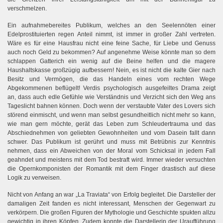
verschmelzen.
 I.
Ein aufnahmebereites Publikum, welches an den Seelennöten einer
Edelprostituierten regen Anteil nimmt, ist immer in großer Zahl vertreten.
 II.
Wäre es für eine Hausfrau nicht eine feine Sache, für Liebe und Genuss
auch noch Geld zu bekommen? Auf angenehme Weise könnte man so dem
schlappen Gatterich ein wenig auf die Beine helfen und die magere
Haushaltskasse großzügig aufbessern! Nein, es ist nicht die kalte Gier nach
Besitz und Vermögen, die das Handeln eines vom rechten Wege
Abgekommenen beflügelt! Verdis psychologisch ausgefeiltes Drama zeigt
an, dass auch edle Gefühle wie Verständnis und Verzicht sich den Weg ans
Tageslicht bahnen können. Doch wenn der verstaubte Vater des Lovers sich
störend einmischt, und wenn man selbst gesundheitlich nicht mehr so kann,
wie man gern möchte, gerät das Leben zum Schleudertrauma und das
Abschiednehmen von geliebten Gewohnheiten und vom Dasein fallt dann
schwer. Das Publikum ist gerührt und muss mit Betrübnis zur Kenntnis
nehmen, dass ein Abweichen von der Moral vom Schicksal in jedem Fall
geahndet und meistens mit dem Tod bestraft wird. Immer wieder versuchten
die Opernkomponisten der Romantik mit dem Finger drastisch auf diese
Logik zu verweisen.
Nicht von Anfang an war „La Traviata“ von Erfolg begleitet. Die Darsteller der
damaligen Zeit fanden es nicht interessant, Menschen der Gegenwart zu
verkörpern. Die großen Figuren der Mythologie und Geschichte spukten allzu
gewichtig in ihren Köpfen. Zudem konnte die Darstellerin der Uraufführung