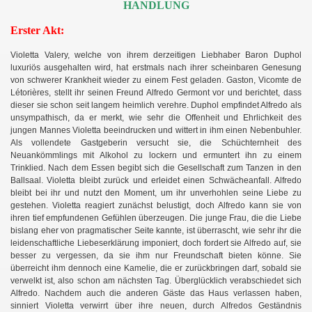
HANDLUNG
Erster Akt:
Violetta Valery, welche von ihrem derzeitigen Liebhaber Baron Duphol
luxuriös ausgehalten wird, hat erstmals nach ihrer scheinbaren Genesung
von schwerer Krankheit wieder zu einem Fest geladen. Gaston, Vicomte de
Létorières, stellt ihr seinen Freund Alfredo Germont vor und berichtet, dass
dieser sie schon seit langem heimlich verehre. Duphol empfindet Alfredo als
unsympathisch, da er merkt, wie sehr die Offenheit und Ehrlichkeit des
jungen Mannes Violetta beeindrucken und wittert in ihm einen Nebenbuhler.
Als vollendete Gastgeberin versucht sie, die Schüchternheit des
Neuankömmlings mit Alkohol zu lockern und ermuntert ihn zu einem
Trinklied. Nach dem Essen begibt sich die Gesellschaft zum Tanzen in den
Ballsaal. Violetta bleibt zurück und erleidet einen Schwächeanfall. Alfredo
bleibt bei ihr und nutzt den Moment, um ihr unverhohlen seine Liebe zu
gestehen. Violetta reagiert zunächst belustigt, doch Alfredo kann sie von
ihren tief empfundenen Gefühlen überzeugen. Die junge Frau, die die Liebe
bislang eher von pragmatischer Seite kannte, ist überrascht, wie sehr ihr die
leidenschaftliche Liebeserklärung imponiert, doch fordert sie Alfredo auf, sie
besser zu vergessen, da sie ihm nur Freundschaft bieten könne. Sie
überreicht ihm dennoch eine Kamelie, die er zurückbringen darf, sobald sie
verwelkt ist, also schon am nächsten Tag. Überglücklich verabschiedet sich
Alfredo. Nachdem auch die anderen Gäste das Haus verlassen haben,
sinniert Violetta verwirrt über ihre neuen, durch Alfredos Geständnis