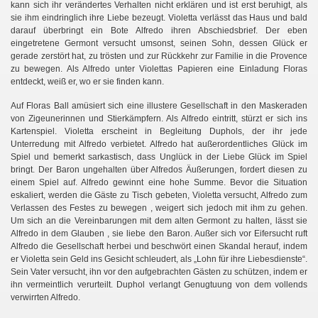
kann sich ihr verändertes Verhalten nicht erklären und ist erst beruhigt, als
sie ihm eindringlich ihre Liebe bezeugt. Violetta verlässt das Haus und bald
darauf überbringt ein Bote Alfredo ihren Abschiedsbrief. Der eben
eingetretene Germont versucht umsonst, seinen Sohn, dessen Glück er
gerade zerstört hat, zu trösten und zur Rückkehr zur Familie in die Provence
zu bewegen. Als Alfredo unter Violettas Papieren eine Einladung Floras
entdeckt, weiß er, wo er sie finden kann.
Auf Floras Ball amüsiert sich eine illustere Gesellschaft in den Maskeraden
von Zigeunerinnen und Stierkämpfern. Als Alfredo eintritt, stürzt er sich ins
Kartenspiel. Violetta erscheint in Begleitung Duphols, der ihr jede
Unterredung mit Alfredo verbietet. Alfredo hat außerordentliches Glück im
Spiel und bemerkt sarkastisch, dass Unglück in der Liebe Glück im Spiel
bringt. Der Baron ungehalten über Alfredos Äußerungen, fordert diesen zu
einem Spiel auf. Alfredo gewinnt eine hohe Summe. Bevor die Situation
eskaliert, werden die Gäste zu Tisch gebeten, Violetta versucht, Alfredo zum
Verlassen des Festes zu bewegen , weigert sich jedoch mit ihm zu gehen.
Um sich an die Vereinbarungen mit dem alten Germont zu halten, lässt sie
Alfredo in dem Glauben , sie liebe den Baron. Außer sich vor Eifersucht ruft
Alfredo die Gesellschaft herbei und beschwört einen Skandal herauf, indem
er Violetta sein Geld ins Gesicht schleudert, als „Lohn für ihre Liebesdienste“.
Sein Vater versucht, ihn vor den aufgebrachten Gästen zu schützen, indem er
ihn vermeintlich verurteilt. Duphol verlangt Genugtuung von dem vollends
verwirrten Alfredo.