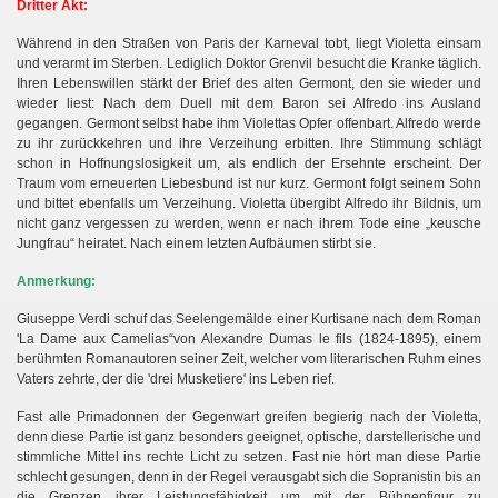
Dritter Akt:
Während in den Straßen von Paris der Karneval tobt, liegt Violetta einsam
und verarmt im Sterben. Lediglich Doktor Grenvil besucht die Kranke täglich.
Ihren Lebenswillen stärkt der Brief des alten Germont, den sie wieder und
wieder liest: Nach dem Duell mit dem Baron sei Alfredo ins Ausland
gegangen. Germont selbst habe ihm Violettas Opfer offenbart. Alfredo werde
zu ihr zurückkehren und ihre Verzeihung erbitten. Ihre Stimmung schlägt
schon in Hoffnungslosigkeit um, als endlich der Ersehnte erscheint. Der
Traum vom erneuerten Liebesbund ist nur kurz. Germont folgt seinem Sohn
und bittet ebenfalls um Verzeihung. Violetta übergibt Alfredo ihr Bildnis, um
nicht ganz vergessen zu werden, wenn er nach ihrem Tode eine „keusche
Jungfrau“ heiratet. Nach einem letzten Aufbäumen stirbt sie.
Anmerkung:
Giuseppe Verdi schuf das Seelengemälde einer Kurtisane nach dem Roman
'La Dame aux Camelias“von Alexandre Dumas le fils (1824-1895), einem
berühmten Romanautoren seiner Zeit, welcher vom literarischen Ruhm eines
Vaters zehrte, der die 'drei Musketiere' ins Leben rief.
Fast alle Primadonnen der Gegenwart greifen begierig nach der Violetta,
denn diese Partie ist ganz besonders geeignet, optische, darstellerische und
stimmliche Mittel ins rechte Licht zu setzen. Fast nie hört man diese Partie
schlecht gesungen, denn in der Regel verausgabt sich die Sopranistin bis an
die Grenzen ihrer Leistungsfähigkeit um mit der Bühnenfigur zu