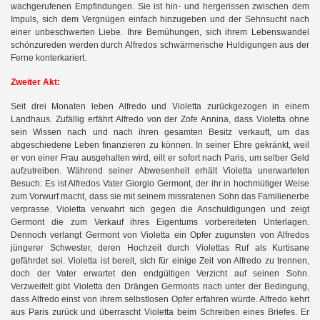
wachgerufenen Empfindungen. Sie ist hin- und hergerissen zwischen dem
Impuls, sich dem Vergnügen einfach hinzugeben und der Sehnsucht nach
einer unbeschwerten Liebe. Ihre Bemühungen, sich ihrem Lebenswandel
schönzureden werden durch Alfredos schwärmerische Huldigungen aus der
Ferne konterkariert.
Zweiter Akt:
Seit drei Monaten leben Alfredo und Violetta zurückgezogen in einem
Landhaus. Zufällig erfährt Alfredo von der Zofe Annina, dass Violetta ohne
sein Wissen nach und nach ihren gesamten Besitz verkauft, um das
abgeschiedene Leben finanzieren zu können. In seiner Ehre gekränkt, weil
er von einer Frau ausgehalten wird, eilt er sofort nach Paris, um selber Geld
aufzutreiben. Während seiner Abwesenheit erhält Violetta unerwarteten
Besuch: Es ist Alfredos Vater Giorgio Germont, der ihr in hochmütiger Weise
zum Vorwurf macht, dass sie mit seinem missratenen Sohn das Familienerbe
verprasse. Violetta verwahrt sich gegen die Anschuldigungen und zeigt
Germont die zum Verkauf ihres Eigentums vorbereiteten Unterlagen.
Dennoch verlangt Germont von Violetta ein Opfer zugunsten von Alfredos
jüngerer Schwester, deren Hochzeit durch Violettas Ruf als Kurtisane
gefährdet sei. Violetta ist bereit, sich für einige Zeit von Alfredo zu trennen,
doch der Vater erwartet den endgültigen Verzicht auf seinen Sohn.
Verzweifelt gibt Violetta den Drängen Germonts nach unter der Bedingung,
dass Alfredo einst von ihrem selbstlosen Opfer erfahren würde. Alfredo kehrt
aus Paris zurück und überrascht Violetta beim Schreiben eines Briefes. Er