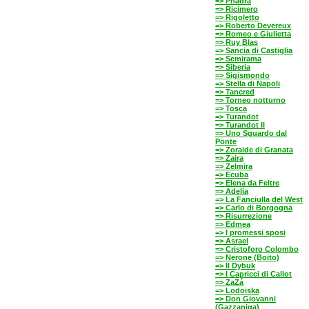
=> Phädra
=> Ricimero
=> Rigoletto
=> Roberto Devereux
=> Romeo e Giulietta
=> Ruy Blas
=> Sancia di Castiglia
=> Semirama
=> Siberia
=> Sigismondo
=> Stella di Napoli
=> Tancred
=> Torneo notturno
=> Tosca
=> Turandot
=> Turandot II
=> Uno Sguardo dal
Ponte
=> Zoraide di Granata
=> Zaira
=> Zelmira
=> Ecuba
=> Elena da Feltre
=> Adelia
=> La Fanciulla del West
=> Carlo di Borgogna
=> Risurrezione
=> Edmea
=> I promessi sposi
=> Asrael
=> Cristoforo Colombo
=> Nerone (Boito)
=> Il Dybuk
=> I Capricci di Callot
=> ZaZá
=> Lodoiska
=> Don Giovanni
(Gazzaniga)