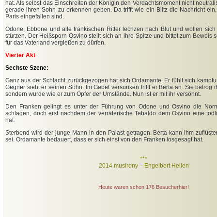
hat. Als selbst das Einschreiten der Königin den Verdachtsmoment nicht neutralis
gerade ihren Sohn zu erkennen geben. Da trifft wie ein Blitz die Nachricht ei
Paris eingefallen sind.
Odone, Ebbone und alle fränkischen Ritter lechzen nach Blut und wollen sich 
stürzen. Der Heißsporn Osvino stellt sich an ihre Spitze und bittet zum Beweis 
für das Vaterland vergießen zu dürfen.
Vierter Akt
Sechste Szene:
Ganz aus der Schlacht zurückgezogen hat sich Ordamante. Er fühlt sich kampfu
Gegner sieht er seinen Sohn. Im Gebet versunken trifft er Berta an. Sie betrog i
sondern wurde wie er zum Opfer der Umstände. Nun ist er mit ihr versöhnt.
Den Franken gelingt es unter der Führung von Odone und Osvino die Norm
schlagen, doch erst nachdem der verräterische Tebaldo dem Osvino eine töd
hat.
Sterbend wird der junge Mann in den Palast getragen. Berta kann ihm zuflüster
sei. Ordamante bedauert, dass er sich einst von den Franken losgesagt hat.
***
2014 musirony – Engelbert Hellen
Heute waren schon 176 Besucherhier!