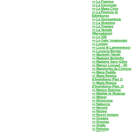
=> La Fiamma
=> La Gioconda
=> La Maga Circe
=> La Prigione di
Edimburgo
=> La Sonnambula
=> La Straniera
=> La Traviata
=> La Vestale
(Mercadante)
=> Le Villi
=> Lo frate 'nnamorato
=> Loreley
=> Lucia di Lammermoor
=> Lucrezia Borgia
=> Macbeth (Verdi)
=> Madame Butterfly
=> Madame Sans-Gêne
=> Manon Lescaut - (II)
=> Margherita da Cortona
=> Maria Padilla
=> Maria Regina
d'Inghilterra (Part 1)
=> Maria Regina
d'Inghilterra (Part. 2)
=> Marion Delorme
=> Matilde di Shabran
=> Memet
=> Motezuma
=> Nabucco
=> Nerone
=> Norma
=> Nozze Istriane
=> Oceana
=> Orontea
=> Otello
=> Parisina