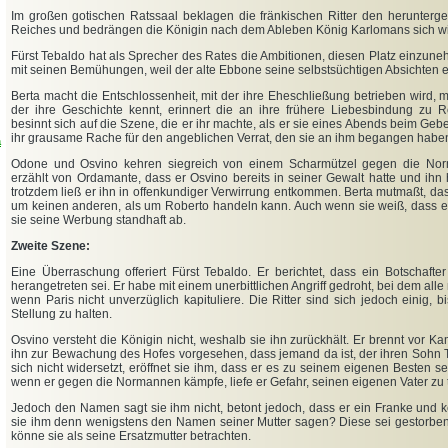
Im großen gotischen Ratssaal beklagen die fränkischen Ritter den herunte
Reiches und bedrängen die Königin nach dem Ableben König Karlomans sich w
Fürst Tebaldo hat als Sprecher des Rates die Ambitionen, diesen Platz einzuneh
mit seinen Bemühungen, weil der alte Ebbone seine selbstsüchtigen Absichten en
Berta macht die Entschlossenheit, mit der ihre Eheschließung betrieben wird, 
der ihre Geschichte kennt, erinnert die an ihre frühere Liebesbindung zu 
besinnt
sich auf die Szene, die er ihr machte, als er sie eines Abends beim Geb
ihr grausame Rache für den angeblichen Verrat, den sie an ihm begangen haben
a
Odone und Osvino kehren siegreich von einem Scharmützel gegen die No
erzählt von Ordamante, dass er Osvino bereits in seiner Gewalt hatte und ihn 
trotzdem ließ er ihn in offenkundiger Verwirrung entkommen. Berta mutmaßt, da
um keinen anderen, als um Roberto handeln kann. Auch wenn sie weiß, dass er si
sie seine Werbung standhaft ab.
Zweite Szene:
Eine Überraschung offeriert Fürst Tebaldo. Er berichtet, dass ein Botschaft
herangetreten sei. Er habe mit einem unerbittlichen Angriff gedroht, bei dem all
wenn Paris nicht unverzüglich kapituliere. Die Ritter sind sich jedoch einig, 
Stellung zu halten.
Osvino versteht die Königin nicht, weshalb sie ihn zurückhält. Er brennt vor Ka
ihn zur Bewachung des Hofes vorgesehen, dass jemand da ist, der ihren Sohn Te
sich nicht widersetzt, eröffnet sie ihm, dass er es zu seinem eigenen Besten s
wenn er gegen die Normannen kämpfe, liefe er Gefahr, seinen eigenen Vater zu 
Jedoch den Namen sagt sie ihm nicht, betont jedoch, dass er ein Franke und 
sie ihm denn wenigstens den Namen seiner Mutter sagen? Diese sei gestorben,
könne sie als seine Ersatzmutter betrachten.