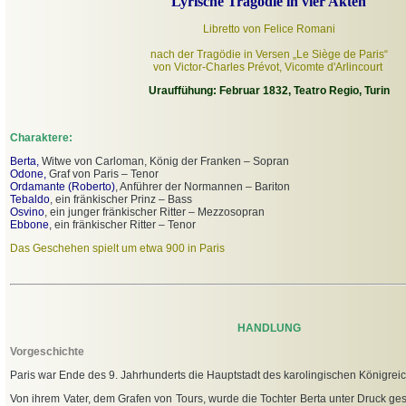
Lyrische Tragödie in vier Akten
Libretto von Felice Romani
nach der Tragödie in Versen „Le Siège de Paris“
von Victor-Charles Prévot, Vicomte d'Arlincourt
Urauffühung: Februar 1832, Teatro Regio, Turin
Charaktere:
Berta,
Witwe von Carloman, König der Franken – Sopran
Odone,
Graf von Paris – Tenor
Ordamante (Roberto)
, Anführer der Normannen – Bariton
Tebaldo
, ein fränkischer Prinz – Bass
Osvino
, ein junger fränkischer Ritter – Mezzosopran
Ebbone
, ein fränkischer Ritter – Tenor
Das Geschehen spielt um etwa 900 in Paris
HANDLUNG
Vorgeschichte
Paris war Ende des 9. Jahrhunderts die Hauptstadt des karolingischen Königreic
Von ihrem Vater, dem Grafen von Tours, wurde die Tochter Berta unter Druck ges