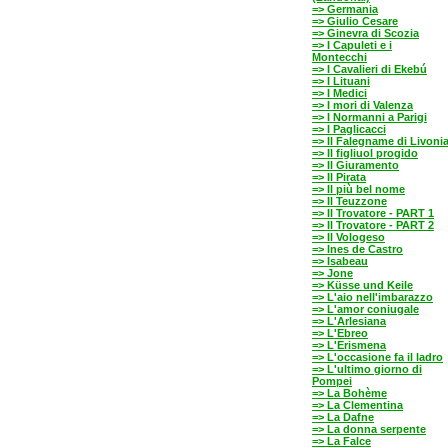
=> Germania
=> Giulio Cesare
=> Ginevra di Scozia
=> I Capuleti e i
Montecchi
=> I Cavalieri di Ekebú
=> I Lituani
=> I Medici
=> I mori di Valenza
=> I Normanni a Parigi
=> I Paglicacci
=> Il Falegname di Livoni
=> Il figliuol progido
=> Il Giuramento
=> Il Pirata
=> Il più bel nome
=> Il Teuzzone
=> Il Trovatore - PART 1
=> Il Trovatore - PART 2
=> Il Vologeso
=> Ines de Castro
=> Isabeau
=> Jone
=> Küsse und Keile
=> L'aio nell'imbarazzo
=> L'amor coniugale
=> L'Arlesiana
=> L'Ebreo
=> L'Erismena
=> L'occasione fa il ladro
=> L'ultimo giorno di
Pompei
=> La Bohème
=> La Clementina
=> La Dafne
=> La donna serpente
=> La Falce