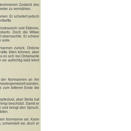
rgekommenen Zustand des
ieder zu vermählen.
men. Er scheitert jedoch
tlarfte.
misstrauisch und Ebbone,
Roberto. Doch die Witwe
et überraschte. Er schwor
 solle.
rmannen zurück. Ordone
hätte töten können, aber
ss es sich bei Ordamante
e aufrichtig liebt lehnt
er der Normannen an ihn
e niedergemetzelt würden,
bis zum bitteren Ende
die
mpfeslust, aber Berta hat
rigi beschützt. Damit er
ei und bringt den Spruch,
töten.
kein Normanne sei. Kann
 schwindelt sie, doch er