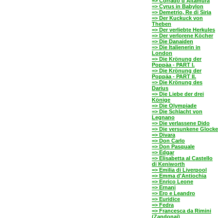
=> Corrado d'Altamura
=> Cyrus in Babylon
=> Demetrio, Re di Siria
=> Der Kuckuck von
Theben
=> Der verliebte Herkules
=> Der verlorene Köcher
=> Die Danaiden
=> Die Italienerin in
London
=> Die Krönung der
Poppäa - PART I.
=> Die Krönung der
Poppäa - PART II.
=> Die Krönung des
Darius
=> Die Liebe der drei
Könige
=> Die Olympiade
=> Die Schlacht von
Legnano
=> Die verlassene Dido
=> Die versunkene Glocke
=> Divara
=> Don Carlo
=> Don Pasquale
=> Edgar
=> Elisabetta al Castello
di Keniworth
=> Emilia di Liverpool
=> Emma d'Antiochia
=> Enrico Leone
=> Ernani
=> Ero e Leandro
=> Euridice
=> Fedra
=> Francesca da Rimini
(Zandonai)