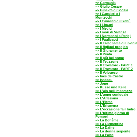
=> Germania
=> Giulio Cesare
=> Ginevra di Scozia
=> I Capuleti e i
Montecchi
=> I Cavalieri di Ekebú
=> I Lituani
=> I Medici
=> I mori di Valenza
=> I Normanni a Parigi
=> I Paglicacci
=> Il Falegname di Livoni
=> Il figliuol progido
=> Il Giuramento
=> Il Pirata
=> Il più bel nome
=> Il Teuzzone
=> Il Trovatore - PART 1
=> Il Trovatore - PART 2
=> Il Vologeso
=> Ines de Castro
=> Isabeau
=> Jone
=> Küsse und Keile
=> L'aio nell'imbarazzo
=> L'amor coniugale
=> L'Arlesiana
=> L'Ebreo
=> L'Erismena
=> L'occasione fa il ladro
=> L'ultimo giorno di
Pompei
=> La Bohème
=> La Clementina
=> La Dafne
=> La donna serpente
=> La Falce