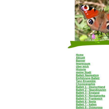
Home
Aktuell
Banner
Impressum
über mich
Historie
meine Stadt
Ballett Navigation
Einführung Ballett
Tanz-Ensemble
Choreographie
Ballett 1 - Deutschland
Ballett 2 - Skandinavien
Ballett 3 - England
Ballett 4 - Nordamerika
Ballett 5 - Frankreich
Ballett 6 - Iberia
Ballett 7 - Italien
Ballett 8 - Osteuropa