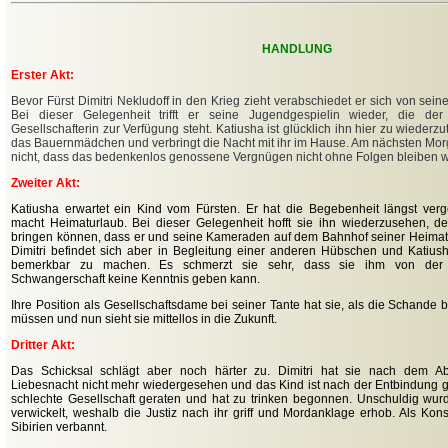
HANDLUNG
Erster Akt:
Bevor Fürst Dimitri Nekludoff in den Krieg zieht verabschiedet er sich von sei
Bei dieser Gelegenheit trifft er seine Jugendgespielin wieder, die de
Gesellschafterin zur Verfügung steht. Katiusha ist glücklich ihn hier zu wiederzutr
das Bauernmädchen und verbringt die Nacht mit ihr im Hause. Am nächsten Morge
nicht, dass das bedenkenlos genossene Vergnügen nicht ohne Folgen bleiben w
Zweiter Akt:
Katiusha erwartet ein Kind vom Fürsten. Er hat die Begebenheit längst ve
macht
Heimaturlaub. Bei dieser Gelegenheit hofft sie ihn wiederzusehen, de
bringen können, dass er und seine Kameraden auf dem Bahnhof seiner Heimat
Dimitri befindet sich aber in Begleitung einer anderen Hübschen und Katiush
bemerkbar zu machen. Es schmerzt sie sehr, dass sie ihm von der f
Schwangerschaft keine Kenntnis geben kann.
Ihre Position als Gesellschaftsdame bei seiner Tante hat sie, als die Schande
müssen und nun sieht sie mittellos in die Zukunft.
Dritter Akt:
Das Schicksal schlägt aber noch härter zu. Dimitri hat sie nach dem Ab
Liebesnacht
nicht mehr wiedergesehen und das Kind ist nach der Entbindung ge
schlechte Gesellschaft geraten und hat zu trinken begonnen. Unschuldig wurd
verwickelt, weshalb die Justiz nach ihr griff und Mordanklage erhob. Als Ko
Sibirien verbannt.