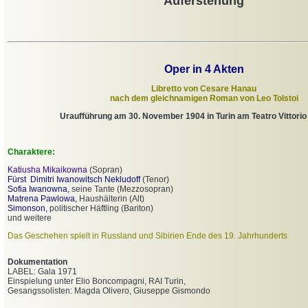
Auferstehung
Oper in 4 Akten
Libretto von Cesare Hanau
nach dem gleichnamigen Roman von Leo Tolstoi
Uraufführung am 30. November 1904 in Turin am Teatro Vittori
Charaktere:
Katiusha Mikaikowna
(Sopran)
Fürst
Dimitri Iwanowitsch Nekludoff
(Tenor)
Sofia Iwanowna,
seine Tante (Mezzosopran)
Matrena Pawlowa,
Haushälterin (Alt)
Simonson,
politischer Häftling (Bariton)
und weitere
Das Geschehen spielt in Russland und Sibirien Ende des 19. Jahrhunderts
Dokumentation
LABEL: Gala 1971
Einspielung unter Elio Boncompagni, RAI Turin,
Gesangssolisten: Magda Olivero, Giuseppe Gismondo