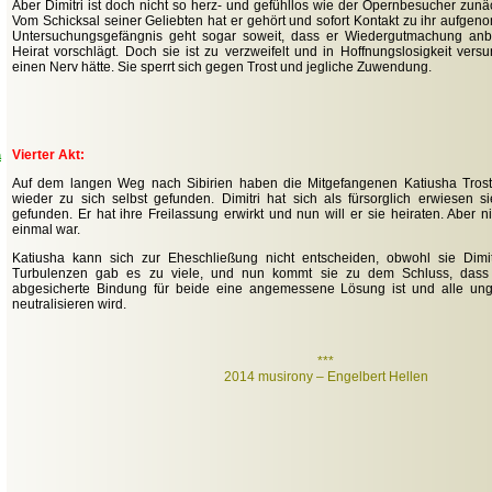
Aber Dimitri ist doch nicht so herz- und gefühllos wie der Opernbesucher zu
Vom Schicksal seiner Geliebten hat er gehört und sofort Kontakt zu ihr aufgeno
Untersuchungsgefängnis geht sogar soweit, dass er Wiedergutmachung anbi
Heirat vorschlägt. Doch sie ist zu verzweifelt und in Hoffnungslosigkeit vers
einen Nerv hätte. Sie sperrt sich gegen Trost und jegliche Zuwendung.
Vierter Akt:
a
Auf dem langen Weg nach Sibirien haben die Mitgefangenen Katiusha Trost
wieder zu sich selbst gefunden. Dimitri hat sich als fürsorglich erwiesen
gefunden. Er hat ihre Freilassung erwirkt und nun will er sie heiraten. Aber n
einmal war.
Katiusha kann sich zur Eheschließung nicht entscheiden, obwohl sie Dimitr
Turbulenzen gab es zu viele, und nun kommt sie zu dem Schluss, dass 
abgesicherte Bindung für beide eine angemessene Lösung ist und alle ung
neutralisieren wird.
***
2014 musirony – Engelbert Hellen