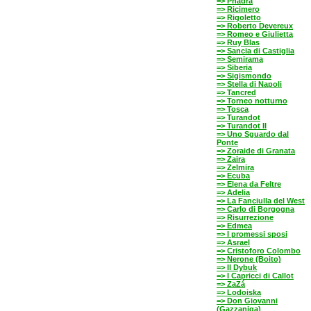
=> Phädra
=> Ricimero
=> Rigoletto
=> Roberto Devereux
=> Romeo e Giulietta
=> Ruy Blas
=> Sancia di Castiglia
=> Semirama
=> Siberia
=> Sigismondo
=> Stella di Napoli
=> Tancred
=> Torneo notturno
=> Tosca
=> Turandot
=> Turandot II
=> Uno Sguardo dal
Ponte
=> Zoraide di Granata
=> Zaira
=> Zelmira
=> Ecuba
=> Elena da Feltre
=> Adelia
=> La Fanciulla del West
=> Carlo di Borgogna
=> Risurrezione
=> Edmea
=> I promessi sposi
=> Asrael
=> Cristoforo Colombo
=> Nerone (Boito)
=> Il Dybuk
=> I Capricci di Callot
=> ZaZá
=> Lodoiska
=> Don Giovanni
(Gazzaniga)