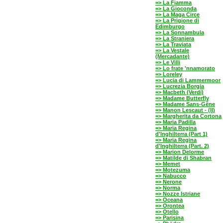
=> La Fiamma
=> La Gioconda
=> La Maga Circe
=> La Prigione di
Edimburgo
=> La Sonnambula
=> La Straniera
=> La Traviata
=> La Vestale
(Mercadante)
=> Le Villi
=> Lo frate 'nnamorato
=> Loreley
=> Lucia di Lammermoor
=> Lucrezia Borgia
=> Macbeth (Verdi)
=> Madame Butterfly
=> Madame Sans-Gêne
=> Manon Lescaut - (II)
=> Margherita da Cortona
=> Maria Padilla
=> Maria Regina
d'Inghilterra (Part 1)
=> Maria Regina
d'Inghilterra (Part. 2)
=> Marion Delorme
=> Matilde di Shabran
=> Memet
=> Motezuma
=> Nabucco
=> Nerone
=> Norma
=> Nozze Istriane
=> Oceana
=> Orontea
=> Otello
=> Parisina