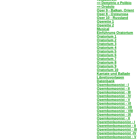
=> Demetrio e Polibio
=> Orséolo
Oper 9 - Balkan, Orient
Oper 8 - Osteuropa
Oper 10 - Russland
Operette 1
Operette 2
Musical
Einführung Oratorium
Oratorium 1
Oratorium 2
Oratorium 3
Oratorium 4
Oratorium 5
Oratorium 6
Oratorium 7
Oratorium 8
Oratorium 9
Oratorium 10
Kantate und Ballade
Librettovorlagen
Datenbank
Opernkomponist - I
Opernkomponist - II
Opernkomponist - III
Opernkomponist - IV
Opernkomponist - V
Opernkomponist - VI
Opernkomponist - VII
Opernkomponist - VIII
Opernkomponist - IX
Opernkomponist - X
Operettenkomponist - I
Operettenkomponist - II
Operettenkomponist - III
Operettenkomponist -IV
Operettenkomponist - V