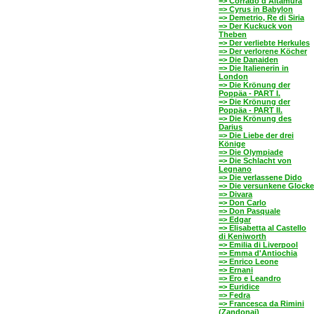
=> Corrado d'Altamura
=> Cyrus in Babylon
=> Demetrio, Re di Siria
=> Der Kuckuck von
Theben
=> Der verliebte Herkules
=> Der verlorene Köcher
=> Die Danaiden
=> Die Italienerin in
London
=> Die Krönung der
Poppäa - PART I.
=> Die Krönung der
Poppäa - PART II.
=> Die Krönung des
Darius
=> Die Liebe der drei
Könige
=> Die Olympiade
=> Die Schlacht von
Legnano
=> Die verlassene Dido
=> Die versunkene Glocke
=> Divara
=> Don Carlo
=> Don Pasquale
=> Edgar
=> Elisabetta al Castello
di Keniworth
=> Emilia di Liverpool
=> Emma d'Antiochia
=> Enrico Leone
=> Ernani
=> Ero e Leandro
=> Euridice
=> Fedra
=> Francesca da Rimini
(Zandonai)