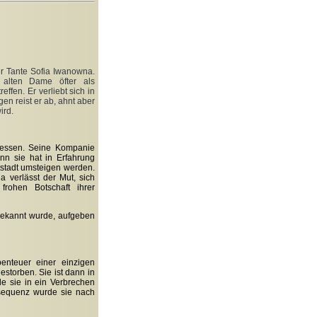
ner Tante Sofia Iwanowna.
r alten Dame öfter als
effen. Er verliebt sich in
n reist er ab, ahnt aber
ird.
rgessen. Seine Kompanie
nn sie hat in Erfahrung
stadt umsteigen werden.
a verlässt der Mut, sich
rohen Botschaft ihrer
 bekannt wurde, aufgeben
enteuer einer einzigen
storben. Sie ist dann in
e sie in ein Verbrechen
nsequenz wurde sie nach