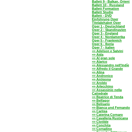
Ballett 9 - Balkan, Orient
Ballett 10 - Russland
Ballett Formation
Ballett Studio
Ballett - DVD
Einführung Oper
Titelalphabet Oper
Oper 1 - Deutschland
Oper 2 - Skandinavien
Oper 3 - England
Oper 4 - Nordamerika
Oper 5 - Frankreich
Oper 6 - Iberia
Oper 7 - Italien
=> Adelson e Salvini
=> Aida
=> Al gran sole
=> Alarico
=> Alessandro nell'Indíe
=> Alfredo il Grande
=> Alina
=> Andronico
=> Antigona
=> Aroldo
=> Arlecchino
=> Assassinio nella
Cattedrale
=> Beatrice di Tenda
=> Belfagor
=> Belisario
=> Bianca und Fernando
=> Caritea
=> Caterina Cornaro
=> Cavalleria Rusticana
=> Clotilde
=> Conchita
=> Corradino