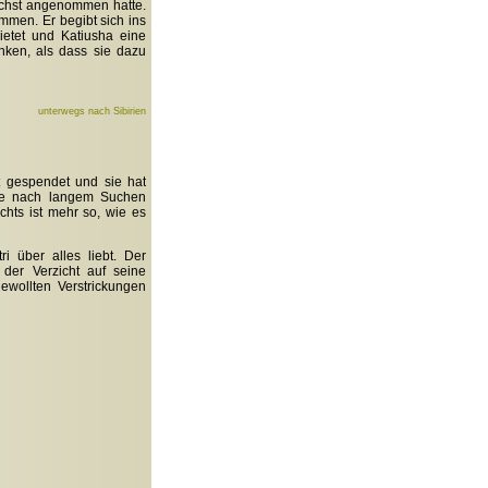
nächst angenommen hatte.
mmen. Er begibt sich ins
etet und Katiusha eine
unken, als dass sie dazu
unterwegs nach Sibirien
 gespendet und sie hat
 sie nach langem Suchen
ichts ist mehr so, wie es
i über alles liebt. Der
der Verzicht auf seine
ewollten Verstrickungen