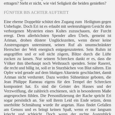
ertragen? Sieht er nicht, wie viel Seligkeit die beiden genießen?
FÜNFTER BIS ACHTER AUFTRITT
Eine eherne Doppeltür schützt den Zugang zum
Heiligtum gegen
Unbefugte. Doch Eri ist es erlaubt mit seelenruhigem Gesicht den
verborgenen Mysterien eines Kultes zuzuschauen, der Furcht
erregt. Dem allerhöchsten Spender allen Übels, gemeint ist
Ariman, drohen düstere Unglückszeiten, wenn dieser keine
Anstrengungen unternimmt, seinen Ruf als unumschränkter
Herrscher der Welt energisch entgegenzutreten. Sein Ruhm ist
angegriffen und er soll nicht zögern, Blitze durch die Lüfte
zucken zu lassen. Nur seinem Schrecken dankt er es, dass die
Völker ihm überhaupt noch Weihrauch spenden. Seine Raserei,
die recht und billig ist, soll er in Sturzbächen von Blut nähren. Ein
Opfer wird gerade auf dem blutigen Altarstein geschlachtet, damit
Ariman nicht verdurstet. Dazu werden Sühnetänze geboten, die
Jean Philippe Rameau eigens für den Tempel der Schrecken
komponiert hat. Es sind die Geister des Hasses und der
Verzweiflung, die zahlreich erschienen, sich in besonderem Maße
angesprochen fühlen.
Die Personifizierung der Rache spricht Eri
sogar persönlich an. Sie soll ihrem Leid ein Ende setzen, denn
unerhöhte Schmähung wurde ihr angetan. Hass findet Gefallen
am Genuss und es bringt keinen Spaß, wenn er nur langsam
kriecht und schleicht. Doch wenn der rechte Augenblick