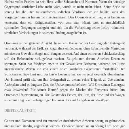
Hafens voller Frieden ist sein Herz voller Sehnsucht und Kummer. Wenn der würdige
Gegenstand zärtlicher Liebe nicht wäre, würde er nicht mehr leben. Seine Seele ist
ständig bei ihr. Den tausendfachen tödlichen Verdruss, der ihn befällt, kann das
Vergnügen um ihn herum nicht neutralisieren. Den Opernbesucher mag es in Erstaunen
versetzen, dass ein Religionsstifter, von dem man wähnt, dass er ausschließlich
spirituellen Neigungen nachgeht und sich um die Verbreitung seiner Lehre
kümmert,
sinnlichen Verlockungen in solchem Umfang ausgeliefert ist.
Oromases ist der gleichen Ansicht. In seinem Hause hat der Gast Tage der Untätigkeit
verbracht, während der Erdkreis klagt, dass ein Scheusal ohne Erbarmen die Menschen
mit eiserner Gewalt in Angst und Bangen versetzt. Auf einen schweren Schicksalsschlag
soll der Befreundete sich gefasst machen. Es geht nun darum, Amelites Ketten zu
sprengen. Steht das Mädchen etwa in der Gewalt von Barbaren, während der Lüfte
unermessliche Weiten ihn von einem solch kostbaren Gegenstand fernhalten? Der
Schicksalsschläge Last und der Lüste Lockung hat sie bis jetzt siegreich überstanden.
Der Himmel prüft sie, um ihm Gelegenheit zu bieten, seine Trägheit zu überwinden.
Außerdem wird es langsam Zeit, das Universum zu befreien. Will Oro seinen Dauergast
etwa loswerden? Für seinen Kampf gegen die Mächte der Finsternis bietet ihm
Oromanes Unterstützung an. Die Geister des Feuers, der Luft, der Erde und der Wogen
sollen im Flug oder herbeigezogen kommen. Es sind Aufgaben zu bewältigen!
.
DRITTER AUFTRITT
Geister und Dämonen sind für rationelles durchdachtes Arbeiten wenig zu gebrauchen
und müssen ständig angefeuert werden. Entweder haben sie zu wenig Hirn oder gar