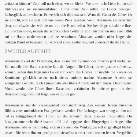
verlassen können? Zopi soll nachsehen, wo sie bleibt! Wenn es nicht Liebe ist, so soll
Ruhmesglanz sie zusammenführen. Opfer ohne Zahl sollen die Götter bewegen,
Liebesglück zu bescheren. Eri verhält sich diplomatisch. Wenn die Gunst der Götter für
sie spricht, will sie sich ihm um diesen Preis ergeben. Wenn Abramane sie herrschen
lässt, so schwört sie, will sie mit ihm die Krone teilen. Sie bekräftigt: sobald sie ihren
Eid brechen sollte, mögen die schrecklichen Götter in Zorn ausbrechen und einen Blitz
auf ihr Haupt niedersenden und sie zermalmen. Abramane zaudert nicht länger, den
heiligen Bund zu besiegeln. Er zerbricht einen Zauberring und überreicht ihr die Hälfte.
ZWEITER AUFTRITT
Abramane erklärt der Prinzessin, dass es mit der Tyrannei des Phaeres jetzt vorbei sei.
Ein unheilvolles Band verdecke ihm die Augen. Die Götter, die er glaubte stürzen zu
können, geben ihm langsames Geleit zur Nacht des Grabes. Er möchte die Völker des
Kontinents glücklich sehen, nach nichts anderes trachtet Abramane. Amelite sei
h
königlichen Geblüts, doch Erinice habe gleichfalls Anrecht auf den Thron. Durch seinen
Mund werden die Götter ihren Ratschluss verkünden. Eri möchte gern mit dem
Herrschen beginnen und fragt, was es zu tun gibt.
.
Abramane ist mit der Vergangenheit noch nicht fertig. Aus seinem Herzen muss das
Bildnis einer undankbaren Frau gelöscht werden. Der Liebesgott war streng zu ihm und
hat es fertiggebracht den Thron für die schönen Reize Erinices freizuhalten. Die
Letztgenannte sieht die Situation kühl und begegnet dem Ehrgeizigen in Augenhöhe.
Abramane habe es nicht nötig, sich zu erklären, die Winkelzüge soll er gefälligst bleiben
lassen! Sie kenne ihn zur genüge und sie selbst wird er noch kennen lernen. Vergeblich