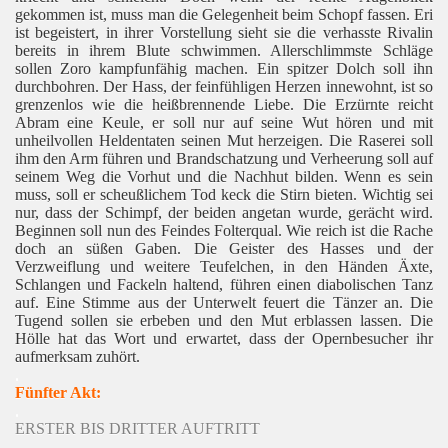
gekommen ist, muss man die Gelegenheit beim Schopf fassen. Eri
ist begeistert, in ihrer Vorstellung sieht sie die verhasste Rivalin
bereits in ihrem Blute schwimmen. Allerschlimmste Schläge
sollen Zoro kampfunfähig machen. Ein spitzer Dolch soll ihn
durchbohren. Der Hass, der feinfühligen Herzen innewohnt, ist so
grenzenlos wie die heißbrennende Liebe. Die Erzürnte reicht
Abram eine Keule, er soll nur auf seine Wut hören und mit
unheilvollen Heldentaten seinen Mut herzeigen. Die Raserei soll
ihm den Arm führen und Brandschatzung und Verheerung soll auf
seinem Weg die Vorhut und die Nachhut bilden. Wenn es sein
muss, soll er scheußlichem Tod keck die Stirn bieten. Wichtig sei
nur, dass der Schimpf, der beiden angetan wurde, gerächt wird.
Beginnen soll nun des Feindes Folterqual. Wie reich ist die Rache
doch an süßen Gaben. Die Geister des Hasses und der
Verzweiflung und weitere Teufelchen, in den Händen Äxte,
Schlangen und Fackeln haltend, führen einen diabolischen Tanz
auf. Eine Stimme aus der Unterwelt feuert die Tänzer an. Die
Tugend sollen sie erbeben und den Mut erblassen lassen. Die
Hölle hat das Wort und erwartet, dass der Opernbesucher ihr
aufmerksam zuhört.
.
Fünfter Akt:
.
ERSTER BIS DRITTER AUFTRITT