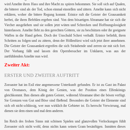
wird Amelite ihren Hass und ihre Macht zu spüren bekommen. Sie soll sich auf Qualen,
die bitterer sind als der Tod, schon einmal einstellen und zittern. Amelite kann sich nicht
erklären, woher die bittere Regung kommt. Erinice ruft die Geister der Grausamkeit
herbei, die ihren Befehlen ergeben sind. Von dem bösartigen Abramane hat sie sich die
Viecher ausgeliehen und sie sollen jetzt wüten und Schrecken und Hoffnungslosigkeit
hinterlassen. Amelite fleht zu den gerechten Göttern, sie zu beschützen oder ihr geeignete
Waffen in die Hand geben. Doch der Unschuld Schrei verhallt. Erinice befiehlt, ihren
Schritten zu folgen und zu zittern, denn der Höllenfürst wird sich jetzt ihrer annehmen.
Die Geister der Grausamkeit ergreifen die sich Sträubende und zerren sie mit sich fort.
Der Vorhang fällt und lassen den Opernbesucher im Unklaren, was aus der
zartfühlenden Amelite nun wird.
Zweiter Akt:
ERSTER UND ZWEITER AUFTRITT
Zoroaster hat im Exil eine angemessene Unterkunft gefunden. Er ist zu Gast im Palast
von Oromases, dem König der Genien, was der Position eines Elfenkönigs
gleichkommt. Ihm dienen alle guten Geister, während Abramane über die bösen verfügt.
Sie Grenzen von Gut und Böse sind fließend. Besonders die Geister der Elemente sind
sich oft nicht schlüssig, wer nun wirklich ihr Gebieter ist. Es herrscht Verwirrung, mal
dienen sie dem einen und mal dem anderen.
.
Im Reich des frohen Sinns mit schönen Spielen und glanzvollen Verlockungen fühlt
Zoroaster sich nicht wohl, denn nichts kann seinen Gram besänftigen. Inmitten dieses