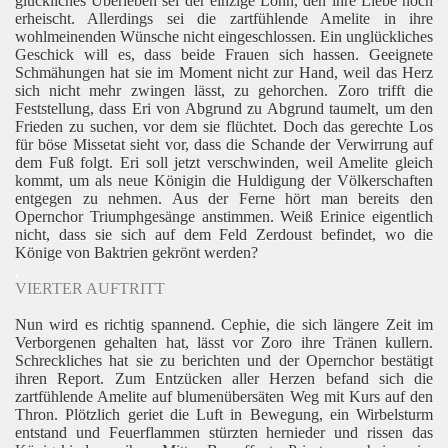
glückliches Überleben sei der einzige Lohn, den ihre Liebe noch
erheischt. Allerdings sei die zartfühlende Amelite in ihre
wohlmeinenden Wünsche nicht eingeschlossen. Ein unglückliches
Geschick will es, dass beide Frauen sich hassen. Geeignete
Schmähungen hat sie im Moment nicht zur Hand, weil das Herz
sich nicht mehr zwingen lässt, zu gehorchen. Zoro trifft die
Feststellung, dass Eri von Abgrund zu Abgrund taumelt, um den
Frieden zu suchen, vor dem sie flüchtet. Doch das gerechte Los
für böse Missetat sieht vor, dass die Schande der Verwirrung auf
dem Fuß folgt. Eri soll jetzt verschwinden, weil Amelite gleich
kommt, um als neue Königin die Huldigung der Völkerschaften
entgegen zu nehmen. Aus der Ferne hört man bereits den
Opernchor Triumphgesänge anstimmen. Weiß Erinice eigentlich
nicht, dass sie sich auf dem Feld Zerdoust befindet, wo die
Könige von Baktrien gekrönt werden?
.
VIERTER AUFTRITT
Nun wird es richtig spannend. Cephie, die sich längere Zeit im
Verborgenen gehalten hat, lässt vor Zoro ihre Tränen kullern.
Schreckliches hat sie zu berichten und der Opernchor bestätigt
ihren Report. Zum Entzücken aller Herzen befand sich die
zartfühlende Amelite auf blumenübersäten Weg mit Kurs auf den
Thron. Plötzlich geriet die Luft in Bewegung, ein Wirbelsturm
entstand und Feuerflammen stürzten hernieder und rissen das