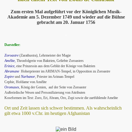
Zum ersten Mal aufgeführt vor der Königlichen Musik-
Akademie am 5. Dezember 1749 und wieder auf die Bühne
gebracht am 20. Januar 1756
.
Darsteller:
Zoroastre
(Zarathustra), Lehrmeister der Magie
Amélite,
Thronfolgerin von Baktrien, Geliebte Zoroasters
Erinice,
eine Prinzessin aus dem Geblüt der Könige von Baktrien
Abramane
Hoherpriester im ARIMAN-Tempel, in Opposition zu Zoroastre
Zopire
und
Narbanor
, Priester im Ariman-Tempel
Cephie, Hofdame von Amélite
Oromases
, König der Genien,
auf der Seite von Zoroaster
Außerirdische Wesen und Personifizierung von Attributen
Koseformen im Text: Zoro, Eri, Abram, Oro, Zopi sowie die zartfühlende Amelite
.
Ort und Zeit lassen sich schwer bestimmen. Als wahrscheinlich
gilt etwa 1000 v.Chr. im heutigen Afghanistan