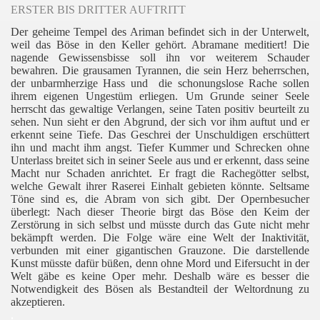
ERSTER BIS DRITTER AUFTRITT
Der geheime Tempel des Ariman befindet sich in der Unterwelt,
weil das Böse in den Keller gehört. Abramane meditiert! Die
nagende Gewissensbisse soll ihn vor weiterem Schauder
bewahren. Die grausamen Tyrannen, die sein Herz beherrschen,
der unbarmherzige Hass und
die schonungslose Rache sollen
ihrem eigenen Ungestüm erliegen. Um Grunde seiner Seele
herrscht das gewaltige Verlangen, seine Taten positiv beurteilt zu
sehen. Nun sieht er den Abgrund, der sich vor ihm auftut und er
erkennt seine Tiefe. Das Geschrei der Unschuldigen erschüttert
ihn und macht ihm angst. Tiefer Kummer und Schrecken ohne
Unterlass breitet sich in seiner Seele aus und er erkennt, dass seine
Macht nur Schaden anrichtet. Er fragt die Rachegötter selbst,
welche Gewalt ihrer Raserei Einhalt gebieten könnte. Seltsame
Töne sind es, die Abram von sich gibt. Der Opernbesucher
überlegt: Nach dieser Theorie birgt das Böse den Keim der
Zerstörung in sich selbst und müsste durch das Gute nicht mehr
bekämpft werden. Die Folge wäre eine Welt der Inaktivität,
verbunden mit einer gigantischen Grauzone. Die darstellende
Kunst müsste dafür büßen, denn ohne Mord und Eifersucht in der
Welt gäbe es keine Oper mehr. Deshalb wäre es besser die
Notwendigkeit des Bösen als Bestandteil der Weltordnung zu
akzeptieren.
.