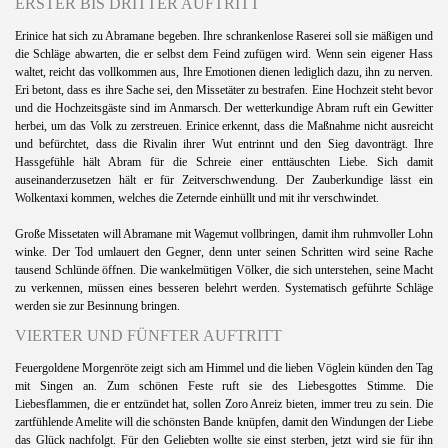
ERSTER BIS DRITTER AUFTRITT
Erinice hat sich zu Abramane begeben. Ihre schrankenlose Raserei soll sie mäßigen und
die Schläge abwarten, die er selbst dem Feind zufügen wird. Wenn sein eigener Hass
waltet, reicht das vollkommen aus, Ihre Emotionen dienen lediglich dazu, ihn zu nerven.
Eri betont, dass es ihre Sache sei, den Missetäter zu bestrafen. Eine Hochzeit steht bevor
und die Hochzeitsgäste sind im Anmarsch. Der wetterkundige Abram ruft ein Gewitter
herbei, um das Volk zu zerstreuen. Erinice erkennt, dass die Maßnahme nicht ausreicht
und befürchtet, dass die Rivalin ihrer Wut entrinnt und den Sieg davonträgt. Ihre
Hassgefühle hält Abram für die Schreie einer enttäuschten Liebe. Sich damit
auseinanderzusetzen hält er für Zeitverschwendung. Der Zauberkundige lässt ein
Wolkentaxi kommen, welches die Zeternde einhüllt und mit ihr verschwindet.
Große Missetaten will Abramane mit Wagemut vollbringen, damit ihm ruhmvoller Lohn
winke. Der Tod umlauert den Gegner, denn unter seinen Schritten wird seine Rache
tausend Schlünde öffnen. Die wankelmütigen Völker, die sich unterstehen, seine Macht
zu verkennen, müssen eines besseren belehrt werden. Systematisch geführte Schläge
werden sie zur Besinnung bringen.
VIERTER UND FÜNFTER AUFTRITT
Feuergoldene Morgenröte zeigt sich am Himmel und die lieben Vöglein künden den Tag
mit Singen an. Zum schönen Feste ruft sie des Liebesgottes Stimme. Die
Liebesflammen, die er entzündet hat, sollen Zoro Anreiz bieten, immer treu zu sein. Die
zartfühlende Amelite will die schönsten Bande knüpfen, damit den Windungen der Liebe
das Glück nachfolgt. Für den Geliebten wollte sie einst sterben, jetzt wird sie für ihn