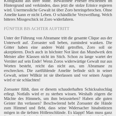
Königskind aus ihrer Mitte. Bewaffnete Priester erscheinen im
Hintergrund und verkünden, dass jetzt die stolze Erinice regieren
wird. Unermessliche Gewalt ist über Zoro hereingebrochen. Ohne
Amelite kann er nicht Leben. O schändliche Verzweiflung. Welch
bitteres Missgeschick ist Zoro widerfahren.
FÜNFTER BIS ACHTER AUFTRITT
Unter der Führung von Abramane tritt die gesamte Clique aus der
Unterwelt auf. Zoroaster soll beben, zumindest wanken. Die
Götter haben eine andere Wahl getroffen, Zoro soll sie
akzeptieren. Doch auch in höchster Not lässt das Mundwerk den
Meister aller Klassen nicht im Stich. Schon zu lange wartet der
Verräter auf sein Ende! Wenn Zoros widerwärtige Gewalt nur aus
Worten besteht, reicht das nicht aus, um Abramane zu
erschrecken. Die zartfühlende Amelite befinde sich in seiner
Gewalt, seiner Willkür ist sie überlassen und vor seinen Augen
wird er sie schlachten!
.
Zoroaster fühlt, dass er diesem schauderhaften Schicksalsschlag
erliegt. Notfalls wird er zu sterben wissen. Weshalb zögern die
Mächte des Himmels, um ihm beizustehen? Haben alle guten
Geister ihn verlassen? Beschwörend hebt Zoroaster die Hände
zum Himmel und fleht, dass seine Widersacher hinabstürzen
mögen in die tiefsten Höllenschlünde. Es klappt! Man muss ganz