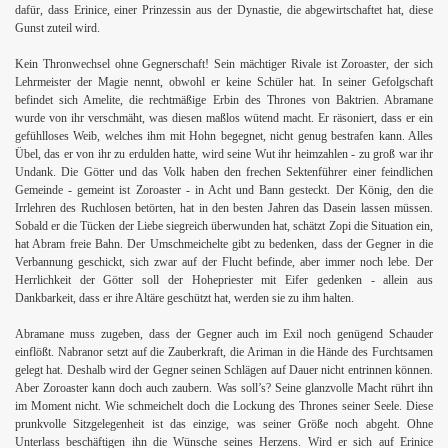
dafür, dass Erinice, einer Prinzessin aus der Dynastie, die abgewirtschaftet hat, diese
Gunst zuteil wird.
.
Kein Thronwechsel ohne Gegnerschaft! Sein mächtiger Rivale ist Zoroaster, der sich
Lehrmeister der Magie nennt, obwohl er keine Schüler hat.
In seiner Gefolgschaft
befindet sich Amelite, die rechtmäßige Erbin des Thrones von Baktrien. Abramane
wurde von ihr verschmäht, was diesen maßlos wütend macht. Er räsoniert, dass er ein
gefühlloses Weib, welches ihm mit Hohn begegnet, nicht genug bestrafen kann. Alles
Übel, das er von ihr zu erdulden hatte, wird seine Wut ihr heimzahlen - zu groß war ihr
Undank. Die Götter und das Volk haben den frechen Sektenführer einer feindlichen
Gemeinde - gemeint ist Zoroaster - in Acht und Bann gesteckt. Der König, den die
Irrlehren des Ruchlosen betörten, hat in den besten Jahren das Dasein lassen müssen.
Sobald er die Tücken der Liebe siegreich überwunden hat, schätzt Zopi die Situation ein,
hat Abram freie Bahn. Der Umschmeichelte gibt zu bedenken, dass der Gegner in die
Verbannung geschickt, sich zwar auf der Flucht befinde, aber immer noch lebe. Der
Herrlichkeit der Götter soll der Hohepriester mit Eifer gedenken - allein aus
Dankbarkeit, dass er ihre Altäre geschützt hat, werden sie zu ihm halten.
.
Abramane muss zugeben, dass der Gegner auch im Exil noch genügend Schauder
einflößt. Nabranor setzt auf die Zauberkraft, die Ariman in die Hände des Furchtsamen
gelegt hat. Deshalb wird der Gegner seinen Schlägen auf Dauer nicht entrinnen können.
Aber Zoroaster kann doch auch zaubern. Was soll’s? Seine glanzvolle Macht rührt ihn
im Moment nicht. Wie schmeichelt doch die Lockung des Thrones seiner Seele. Diese
prunkvolle Sitzgelegenheit ist das einzige, was seiner Größe noch abgeht. Ohne
Unterlass beschäftigen ihn die Wünsche seines Herzens. Wird er sich auf Erinice