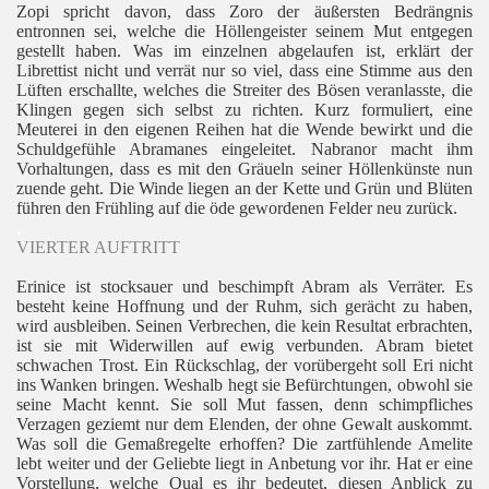
Zopi spricht davon, dass Zoro der äußersten Bedrängnis
entronnen sei, welche die Höllengeister seinem Mut entgegen
gestellt haben. Was im einzelnen abgelaufen ist, erklärt der
Librettist nicht und verrät nur so viel, dass eine Stimme aus den
Lüften erschallte, welches die Streiter des Bösen veranlasste, die
Klingen gegen sich selbst zu richten. Kurz formuliert, eine
Meuterei in den eigenen Reihen hat die Wende bewirkt und die
Schuldgefühle Abramanes eingeleitet. Nabranor macht ihm
Vorhaltungen, dass es mit den Gräueln seiner Höllenkünste nun
zuende geht. Die Winde liegen an der Kette und Grün und Blüten
führen den Frühling auf die öde gewordenen Felder neu zurück.
.
VIERTER AUFTRITT
Erinice ist stocksauer und beschimpft Abram als Verräter. Es
besteht keine Hoffnung und der Ruhm, sich gerächt zu haben,
wird ausbleiben. Seinen Verbrechen, die kein Resultat erbrachten,
ist sie mit Widerwillen auf ewig verbunden. Abram bietet
schwachen Trost. Ein Rückschlag, der vorübergeht soll Eri nicht
ins Wanken bringen. Weshalb hegt sie Befürchtungen, obwohl sie
seine Macht kennt. Sie soll Mut fassen, denn schimpfliches
Verzagen geziemt nur dem Elenden, der ohne Gewalt auskommt.
Was soll die Gemaßregelte erhoffen? Die zartfühlende Amelite
lebt weiter und der Geliebte liegt in Anbetung vor ihr. Hat er eine
Vorstellung, welche Qual es ihr bedeutet, diesen Anblick zu