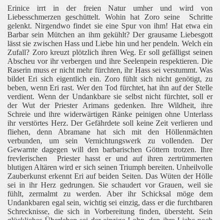
Erinice irrt in der freien Natur umher und wird von
Liebesschmerzen geschüttelt. Wohin hat Zoro seine
Schritte
gelenkt. Nirgendwo findet sie eine Spur von ihm! Hat etwa ein
Barbar sein Mütchen an ihm gekühlt? Der grausame Liebesgott
lässt sie zwischen Hass und Liebe hin und her pendeln. Welch ein
Zufall? Zoro kreuzt plötzlich ihren Weg. Er soll gefälligst seinen
Abscheu vor ihr verbergen und ihre Seelenpein respektieren. Die
Raserin muss er nicht mehr fürchten, ihr Hass sei verstummt. Was
bildet Eri sich eigentlich ein. Zoro fühlt sich nicht genötigt, zu
beben, wenn Eri rast. Wer den Tod fürchtet, hat ihn auf der Stelle
verdient. Wenn der Undankbare sie selbst nicht fürchtet, soll er
der Wut der Priester Arimans gedenken. Ihre Wildheit, ihre
Schreie und ihre widerwärtigen Ränke peinigen ohne Unterlass
ihr verstörtes Herz. Der Gefährdete soll keine Zeit verlieren und
fliehen, denn Abramane hat sich mit den Höllenmächten
verbunden, um sein Vernichtungswerk zu vollenden. Der
Gewarnte dagegen will den barbarischen Göttern trotzen. Ihre
frevlerischen
Priester hasst er und auf ihren zertrümmerten
blutigen Altären wird er sich seinen Triumph bereiten. Unheilvolle
Zauberkunst erkennt Eri auf beiden Seiten. Das Wüten der Hölle
sei in ihr Herz gedrungen. Sie schaudert vor Grauen, weil sie
fühlt, zermalmt zu werden. Aber ihr Schicksal möge dem
Undankbaren egal sein, wichtig sei einzig, dass er die furchtbaren
Schrecknisse, die sich in Vorbereitung finden, übersteht. Sein