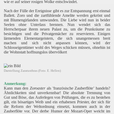
wie er auf seiner rosigen Wolke entschwindet.
.
Nach der Fülle der Ereignisse gibt es zur Entspannung erst einmal
Ballett. Zoro und die zartfühlende Amelite werden gekrönt und
mit Blumengirlanden umwunden. Die Liebe wird nun in beider
Seelen ohne Unterlass brennen. Nun wendet sich das
Herrscherpaar ihrem neuen Palast zu, um die Prunkräume zu
besichtigen und die Privatgemächer zu reservieren. Einigen
lärmenden Elementargeistern, die sich unangemessen breit
machen und sich nicht anpassen können, wird der
Schlosseigentümer wohl des Weges schicken müssen, ohnehin ist
die Wohnstatt hoffnungslos übervölkert
Darstellung Zaratusthras (Foto. E. Hellen)
.
Anmerkung:
Kann man den
Zoroaster
als 'französische Zauberflöte’ handeln?
Ähnlichkeiten sind unverkennbar! Die absolute Trennung von
Gut und Böse, das Auferlegen von Prüfungen, die es zu bestehen
gilt, ein bösartiges Weib und ein erhabenen Priester, der sich für
die Reform der Weltordnung einsetzt, kommen auch in der
Zauberflöte vor. Der derbe Humor der Mozart-Oper weicht im