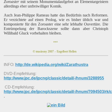
Zoroaster
mit seinem Monumentalaufgebot an Elementargeistern
allerdings eher
unfreiwilliger Komik.
Auch Jean-Philippe Rameau hatte das Bedürfnis nach Reformen.
Er verzichtete auf einen Prolog, wie es bisher üblich war und
komponierte für den Zoroaster eine sehr lebhafte Ouvertüre. Die
Entrümpelung der Barockszene sollte dann aber Christoph
Willibald Gluck vorbehalten bleiben.
***
© musirony 2007 – Engelbert Hellen
.
INFO:
http://de.wikipedia.org/wiki/Zarathustra
DVD-Empfehlung:
http://www.jpc.de/jpcng/classic/detail/-/hnum/3288955
CD-Empfehlung:
http://www.jpc.de/jpcng/classic/detail/-/hnum/7094503/rk/cl
.