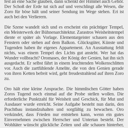
fest an eine Sache glauben, dann schenkt der Himmel auch Gehör.
Der Schoß der Erde tut sich auf und verschlingt alle Wesen, die
Zoro für böse hält und seiner Sendung im Wege stehen. Eri ist
auch bei den Verlierern.
.
Die Szene wandelt sich und es erscheint ein prächtiger Tempel,
ein Meisterwerk der Bühnenarchitektur. Zarastros Weisheitstempel
diente er später als Vorlage. Elementargeister schauen aus den
Fenstern oder stehen auf dem Balkon. Glücksgüter, Künste und
Tugenden haben ihr eigenes Appartement. An Ausstattung fehlt
nichts, was einem Tempel des Lichts gut ansteht. Wer hat das
Wunder vollbracht? Oromases, der König der Genien, hat ihn sich
ausgedacht. Er selbst fährt in einem leuchtenden Wolkenschlitten
vor. Auch die zartfühlende Amelite, die von den Genien gerade
von ihren Ketten befreit wird, geht freudestrahlend auf ihren Zoro
zu.
.
Oro hält eine kleine Ansprache. Die himmlischen Götter haben
Zoros Tugend noch einmal auf die Probe stellen wollen. Die
erforderliche Punktzahl für Weisheit und Geschick, für Mut und
Ausdauer wurde erreicht. Seine Aufgabe besteht nun darin, den
Prachtbau instandzuhalten und sorgfältig zu bewachen. Oro
verkündet, dass Frieden nur entstehen kann, wenn ein gutes
Einvernehmen zwischen Herrscher und Untertan besteht. Der
Wohltäter wünscht glückliche Zeiten und alle schauen hinterher,