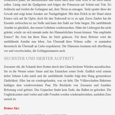
zollen. Lästig sind die Quälgeister und folgen der Prinzessin auf Schritt und Tritt. Eri
frohlockt und fordert die Gefangene auf, dem Thron zu entsagen. Stolz spottet diese der
Gewalt und zeigt keine Ansätze zur Nachgiebigkeit. Mit dem Dolch in der Hand stürzt
Erinice sich auf ihr Opfer, doch für den Todesstoß ist es zu spät. Zoros Zauber hat die
Eisentür zerbrochen ist zur Stelle und kann den Stahl zur Seite biegen. Die zartfühlende
Amelite ist glücklich, den teuren Geliebten wiederzusehen. Hätte der Liebesgott ihn nicht
geleitet, würde sie sich niemals mehr des Himmelslichtes freuen können. Was empfindet
Erinice? Ihr Arm hat ihren Hass im Stich gelassen. Für ihren Befreier wird die
zartfühlende Amelite nun leben. Am Übermaß ihres Wütens sollte
er zumindest
theoretisch ihr Übermaß an Liebe respektieren. Die Dämonen kommen sich überflüssig
vor und verschwinden, die Gefängnismauern auch.
SECHSTER UND SIEBTER AUFTRITT
Zoroaster eilt, die Schande ihrer Ketten durch den Glanz höchster Würden auszulöschen.
Sie ist die Wonne seiner Sinne und das Entzücken seiner Seele. Endlich wird seinem
tiefen Sehnen Lohn zuteil und die zartfühlende Amelite folgt dem Hang grenzenloser
Zärtlichkeit. Alles
hat sie wiedergefunden, was sie liebt. Die Völkerschaften Baktriens
huldigen dem wiedervereinten Paar. Die Rückkehr von Zoroaster und Amelites
Befreiung wird gefeiert. Das Gejauchze findet kein Ende, das Ballett ist gefordert. Die
Unglückszeiten sind vorbei und süße Freuden werden wiederauferstehen, nachdem Zoro
zurück ist.
.
Dritter Akt: