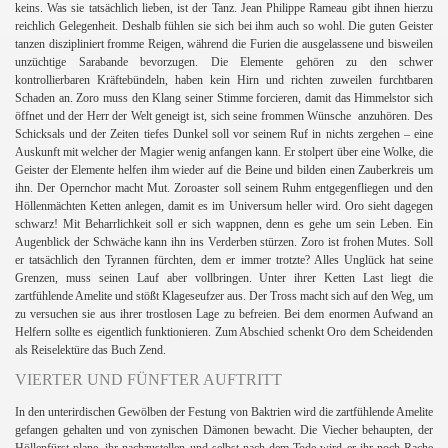
keins. Was sie tatsächlich lieben, ist der Tanz. Jean Philippe Rameau gibt ihnen hierzu
reichlich Gelegenheit. Deshalb fühlen sie sich bei ihm auch so wohl. Die guten Geister
tanzen diszipliniert fromme Reigen, während die Furien die ausgelassene und bisweilen
unzüchtige Sarabande bevorzugen. Die Elemente gehören zu den schwer
kontrollierbaren Kräftebündeln, haben kein Hirn und richten zuweilen furchtbaren
Schaden an. Zoro muss den Klang seiner Stimme forcieren, damit das Himmelstor sich
öffnet und der Herr der Welt geneigt ist, sich seine frommen Wünsche anzuhören. Des
Schicksals und der Zeiten tiefes Dunkel soll vor seinem Ruf in nichts zergehen – eine
Auskunft mit welcher der Magier wenig anfangen kann. Er stolpert über eine Wolke, die
Geister der Elemente helfen ihm wieder auf die Beine und bilden einen Zauberkreis um
ihn. Der Opernchor macht Mut. Zoroaster soll seinem Ruhm entgegenfliegen und den
Höllenmächten Ketten anlegen, damit es im Universum heller wird. Oro sieht dagegen
schwarz! Mit Beharrlichkeit soll er sich wappnen, denn es gehe um sein Leben. Ein
Augenblick der Schwäche kann ihn ins Verderben stürzen. Zoro ist frohen Mutes. Soll
er tatsächlich den Tyrannen fürchten, dem er immer trotzte? Alles Unglück hat seine
Grenzen, muss seinen Lauf aber vollbringen. Unter ihrer Ketten Last liegt die
zartfühlende Amelite und stößt Klageseufzer aus. Der Tross macht sich auf den Weg, um
zu versuchen sie aus ihrer trostlosen Lage zu befreien. Bei dem enormen Aufwand an
Helfern sollte es eigentlich funktionieren. Zum Abschied schenkt Oro dem Scheidenden
als Reiselektüre das Buch Zend.
VIERTER UND FÜNFTER AUFTRITT
In den unterirdischen Gewölben der Festung von Baktrien wird die zartfühlende Amelite
gefangen gehalten und von zynischen Dämonen bewacht. Die Viecher behaupten, der
Höllenfürst plane, ihr nachzustellen und selbst nach dem Tode wird er ihr noch Rache