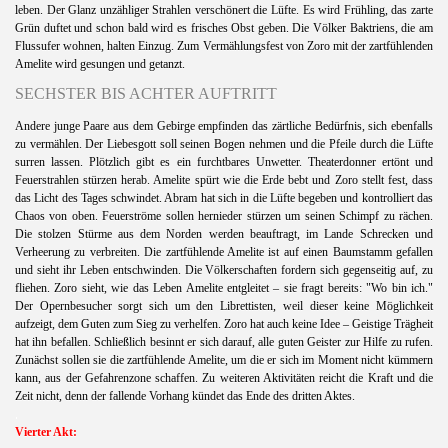
leben. Der Glanz unzähliger Strahlen verschönert die Lüfte. Es wird Frühling, das zarte
Grün duftet und schon bald wird es frisches Obst geben. Die Völker Baktriens, die am
Flussufer wohnen, halten Einzug. Zum Vermählungsfest von Zoro mit der zartfühlenden
Amelite wird gesungen und getanzt.
SECHSTER BIS ACHTER AUFTRITT
Andere junge Paare aus dem Gebirge empfinden das zärtliche Bedürfnis, sich ebenfalls
zu vermählen. Der Liebesgott soll seinen Bogen nehmen und die Pfeile durch die Lüfte
surren lassen. Plötzlich gibt es ein furchtbares Unwetter. Theaterdonner ertönt und
Feuerstrahlen stürzen herab. Amelite spürt wie die Erde bebt und Zoro stellt fest, dass
das Licht des Tages schwindet. Abram hat sich in die Lüfte begeben und kontrolliert das
Chaos von oben. Feuerströme sollen hernieder stürzen um seinen Schimpf zu rächen.
Die stolzen Stürme aus dem Norden werden beauftragt, im Lande Schrecken und
Verheerung zu verbreiten. Die zartfühlende Amelite ist auf einen Baumstamm gefallen
und sieht ihr Leben entschwinden. Die Völkerschaften fordern sich gegenseitig auf, zu
fliehen. Zoro sieht, wie das Leben Amelite entgleitet – sie fragt bereits: "Wo bin ich."
Der Opernbesucher sorgt sich um den Librettisten, weil dieser keine Möglichkeit
aufzeigt, dem Guten zum Sieg zu verhelfen. Zoro hat auch keine Idee – Geistige Trägheit
hat ihn befallen. Schließlich besinnt er sich darauf, alle guten Geister zur Hilfe zu rufen.
Zunächst sollen sie die zartfühlende Amelite, um die er sich im Moment nicht kümmern
kann, aus der Gefahrenzone schaffen. Zu weiteren Aktivitäten reicht die Kraft und die
Zeit nicht, denn der fallende Vorhang kündet das Ende des dritten Aktes.
.
Vierter Akt: