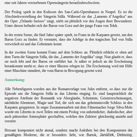
eine seit Jahren verstorbenen Opernsängerin heraufzubeschwören.
Der Prolog spielt in den Kulissen des San-Carlo-Opernhauses in Neapel. Es ist die
Abschiedsvorstellung der Sängerin Stilla. Während sie das „Lamento d’Angelica“ aus
der Oper „Orlando furioso“ singt, stirbt sie plötzlich vor den Augen ihrer Bewunderer.
Unter diesen befindet sich der Baron von Gorz und der junge Franz von Telek.
In der ersten Szene, die fünf Jahre später spielt, ist Franz in die Karpaten gereist, um den
Baron Gorz zu finden. Er vermutet, dass der Adelige in den tragischen Tod von Stilla
verwickelt ist und das Geheimnis kennt.
In der zweiten Szene kommt Franz auf dem Schloss an. Plötzlich erblickt er oben auf
dem Turm die Sängerin Stilla, die das „Lamento der Angelika“ singt. Nun glaubt er, dass
sie noch lebt und der Baron sie entführt hat. Je näher er jedoch an die Erscheinung
herankommt merkt er, dass er einer Illusion erlegen ist. Die Erscheinung wird mit Hilfe
einer Maschine simuliert, die vom Baron in Bewegung gesetzt wird.
Anmerkung:
Alle Nebenfiguren wurden aus der Romanvorlage von Jules entfernt, so dass nur die
Episode um die Sängerin Stilla in das Libretto einging. Es sind hauptsächlich die
negativen Attribute der Romantik wie Aberglaube, Scheintote, Geistererscheinungen,
nächtliche Abenteuer, Magie und Tod, die sich um das geheimnisvolle Schloss in den
Karpaten gruppieren. In enger Zusammenarbeit mit dem Filmemacher Jorge Silva-Melo
wurde ein Libretto in zwei Teilen mit einem Prolog von unheimlicher, diabolischer, aber
auch pittoresker Atmosphäre geschaffen, welches den Zuhörer gleichzeitig anzieht und
verstört.
Hersant komponiert nicht atonal, sondern macht Anleihen bei den Komponisten der
gemäßigten Moderne, die er besonders liebt, wie Bartok,
Janáček, Debussy,