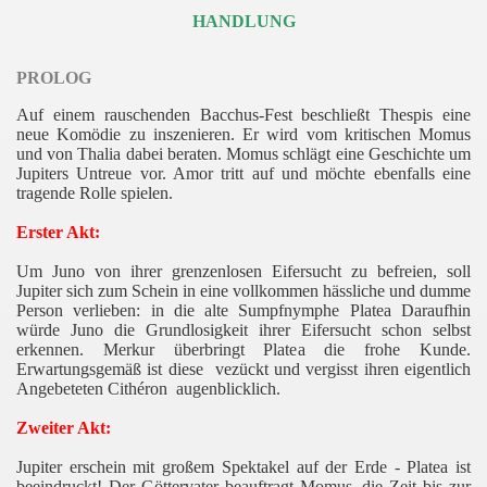
HANDLUNG
PROLOG
Auf einem rauschenden Bacchus-Fest beschließt Thespis eine
neue Komödie zu inszenieren. Er wird vom kritischen Momus
und von Thalia dabei beraten. Momus schlägt eine Geschichte um
Jupiters Untreue vor. Amor tritt auf und möchte ebenfalls eine
tragende Rolle spielen.
Erster Akt:
Um Juno von ihrer grenzenlosen Eifersucht zu befreien, soll
Jupiter sich zum Schein in eine vollkommen hässliche und dumme
Person verlieben: in die alte Sumpfnymphe Platea Daraufhin
würde Juno die Grundlosigkeit ihrer Eifersucht schon selbst
erkennen. Merkur überbringt Platea die frohe Kunde.
Erwartungsgemäß ist diese vezückt und vergisst ihren eigentlich
Angebeteten Cithéron augenblicklich.
Zweiter Akt:
Jupiter erschein mit großem Spektakel auf der Erde - Platea ist
beeindruckt! Der Göttervater beauftragt Momus, die Zeit bis zur