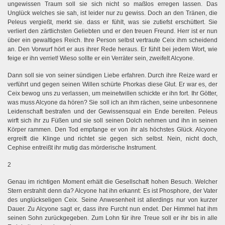
ungewissen Traum soll sie sich nicht so maßlos erregen lassen. Das
Unglück welches sie sah, ist leider nur zu gewiss. Doch an den Tränen, die
Peleus vergießt, merkt sie. dass er fühlt, was sie zutiefst erschüttert. Sie
verliert den zärtlichsten Geliebten und er den treuen Freund. Herr ist er nun
über ein gewaltiges Reich. Ihre Person selbst vertraute Ceix ihm scheidend
an. Den Vorwurf hört er aus ihrer Rede heraus. Er fühlt bei jedem Wort, wie
feige er ihn verriet! Wieso sollte er ein Verräter sein, zweifelt Alcyone.
Dann soll sie von seiner sündigen Liebe erfahren. Durch ihre Reize ward er
verführt und gegen seinen Willen schürte Phorkas diese Glut. Er war es, der
Ceix bewog uns zu verlassen, um meinetwillen schickte er ihn fort. Ihr Götter,
was muss Alcyone da hören? Sie soll ich an ihm rächen, seine unbesonnene
Leidenschaft bestrafen und der Gewissensqual ein Ende bereiten. Peleus
wirft sich ihr zu Füßen und sie soll seinen Dolch nehmen und ihn in seinen
Körper rammen. Den Tod empfange er von ihr als höchstes Glück. Alcyone
ergreift die Klinge und richtet sie gegen sich selbst. Nein, nicht doch,
Cephise entreißt ihr mutig das mörderische Instrument.
2
Genau im richtigen Moment erhält die Gesellschaft hohen Besuch. Welcher
Stern erstrahlt denn da? Alcyone hat ihn erkannt: Es ist Phosphore, der Vater
des unglückseligen Ceix. Seine Anwesenheit ist allerdings nur von kurzer
Dauer. Zu Alcyone sagt er, dass ihre Furcht nun endet. Der Himmel hat ihm
seinen Sohn zurückgegeben. Zum Lohn für ihre Treue soll er ihr bis in alle