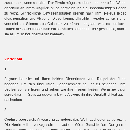
zuschauen, wenn sie stirbt! Der Rivale möge umkehren und ihr helfen. Wenn
er schuld an ihrem Unglück ist, so bestrafen ihn die unbarmherzigen Götter
zu recht. Schreckliche Gewissensqualen greifen nach ihm! Peleus leidet
gleichermaßen wie Alcyone. Diese kommt allmählich wieder zu sich und
vermeint die Stimme des Geliebten zu hören. Langsam wird es komisch.
Haben die Götter ihr deshalb ein so zärtlich liebendes Herz geschenkt, damit
sie es um so tödlicher treffen können?
Vierter A
kt:
1
Alcyone hat sich mit ihren beiden Dienerinnen zum Tempel der Juno
begeben, um sich über ihren Liebesschmerz bei ihr zu beklagen. Ihre
Seufzer soll sie hören und sehen wie ihre Tränen fließen. Wenn sie dafür
sorgt, dass ihr Gatte zurückkommt, wird Alcyone ihr ihre Unerbittlichkeit auch
nachsehen.
2
Cephise beeilt sich, Anweisung zu geben, das Weihrauchopfer zu bereiten.
Die Herrin soll unverzagt sein und auf der Göttin Gunst hoffen. Der ganze