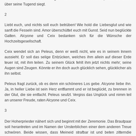
über seine Tugend siegt.
2
Liebt euch, und nichts soll euch betrüben! Wie hold die Liebesglut und wie
sanft die Fesseln sind. Amor überschüttet euch mit Gunst. Seid nun beglückte
Gatten. Alcyone und Ceix bedanken sich für die Wünsche der
Hochzeitsgesellschaft.
Ceix wendet sich an Peleus, denn er weiß nicht, wie es in seinem Innern
aussieht. Er soll das selige Entzücken, welches ihm allein auf dieser Erde
teuer ist, mit ihm teilen. Zu seinem Glück fehlt ihm jetzt nichts mehr; seine
Augen sind Zeugen. Könnte er ihn doch auch glücklich sehen, glücklicher als
ihn selbst.
Peleus fragt zurück, ob es denn ein schöneres Los gebe. Alcyone liebe ihn.
Ja, in heller Liebe ist sein Herz entflammt und er ist beglückt, zu brennen in
der Glut, die sie entfacht. Peleus seufzt. Vergiss das Unglück
und nimm teil
an unserer Freude, raten Alcyone und Ceix.
3
Der Hoherpriester nähert sich und beginnt mit der Zeremonie. Das Brautpaar
soll herantreten und im Namen der Unsterblichen einer dem anderen Treue
schwören. Beide wissen, dass Meineid strafbar ist und beten zitterndie