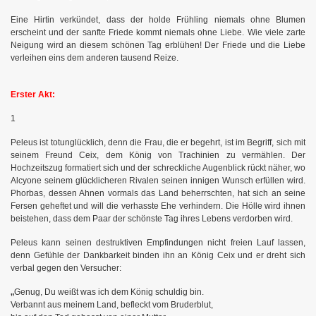
Eine Hirtin verkündet, dass der holde Frühling niemals ohne Blumen
erscheint und der sanfte Friede kommt niemals ohne Liebe. Wie viele zarte
Neigung wird an diesem schönen Tag erblühen! Der Friede und die Liebe
verleihen eins dem anderen tausend Reize.
Erster Akt:
1
Peleus ist totunglücklich, denn die Frau, die er begehrt, ist im Begriff, sich mit
seinem Freund Ceix, dem König von Trachinien zu vermählen. Der
Hochzeitszug formatiert sich und der schreckliche Augenblick rückt näher, wo
Alcyone seinem glücklicheren Rivalen seinen innigen Wunsch erfüllen wird.
Phorbas, dessen Ahnen vormals das Land beherrschten, hat sich an seine
Fersen geheftet und will die verhasste Ehe verhindern. Die Hölle wird ihnen
beistehen, dass dem Paar der schönste Tag ihres Lebens verdorben wird.
Peleus kann seinen destruktiven Empfindungen nicht freien Lauf lassen,
denn Gefühle der Dankbarkeit binden ihn an König Ceix und er dreht sich
verbal gegen den Versucher:
„
Genug, Du weißt was ich dem König schuldig bin.
Verbannt aus meinem Land, befleckt vom Bruderblut,