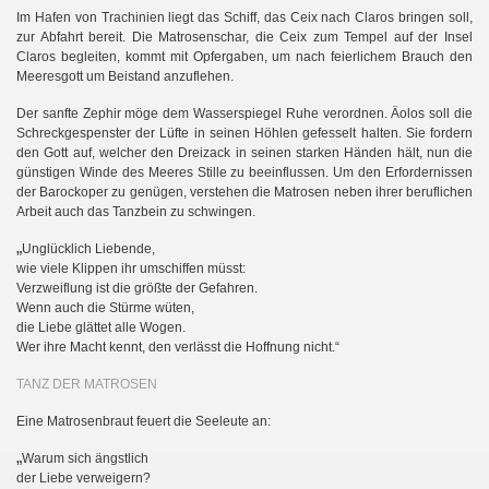
Im Hafen von Trachinien liegt das Schiff, das Ceix nach Claros bringen soll,
zur Abfahrt bereit. Die Matrosenschar, die Ceix zum Tempel auf der Insel
Claros begleiten, kommt mit Opfergaben, um nach feierlichem Brauch den
Meeresgott um Beistand anzuflehen.
Der sanfte Zephir möge dem Wasserspiegel Ruhe verordnen. Äolos soll die
Schreckgespenster der Lüfte in seinen Höhlen gefesselt halten. Sie fordern
den Gott auf, welcher den Dreizack in seinen starken Händen hält, nun die
günstigen Winde des Meeres Stille zu beeinflussen. Um den Erfordernissen
der Barockoper zu genügen, verstehen die Matrosen neben ihrer beruflichen
Arbeit auch das Tanzbein zu schwingen.
„
Unglücklich Liebende,
wie viele Klippen ihr umschiffen müsst:
Verzweiflung ist die größte der Gefahren.
Wenn auch die Stürme wüten,
die Liebe glättet alle Wogen.
Wer ihre Macht kennt, den verlässt die Hoffnung nicht.“
TANZ DER MATROSEN
Eine Matrosenbraut feuert die Seeleute an:
„
Warum sich ängstlich
der Liebe verweigern?