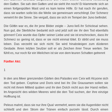
den Gatten. Sie sah den Gatten und sie sieht ihn noch! Er klammerte sich an
einen fortgespülten Mast und es kam keine Hilfe. Er hat nach ihr gerufen,
dass sie warten solle bis die Welle sie gemeinsam verschlingt. Der Schmerz
verwirrt ihr die Sinne. Sie vergaß, dass sie sich im Tempel der Juno befindet.
Die Göttin war es, die ihr jene Bilder zeigte – Juno ließ ihr Schicksal sehen.
Nun gut, die Sterbliche bedankt sich und jetzt soll sie ihr den Tod ebenfalls
gönnen! Ceix wurde das Opfer seiner Liebe und sie ist erschrocken, dass ihr
Schmerz so gering ist, dass er sie nicht einmal tötet. Er stirbt und sie muss
leben. Das verzeiht sie sich nicht. Sie wird hinabsteigen zum düsteren
Gestade. Ihren letzten Seufzer soll er als Zeichen ihrer Treue werten. Sie
fühlt es, nur noch für ein Weilchen ist sie von dem teuren Schatten getrennt
Fünfter Akt:
1
In den ans Meer grenzenden Gärten des Palastes von Ceix will Alcyone sich
den Tod geben. Cephise und Doris sind bei ihr. Die Grausamen sollen sie
nicht mit ihrem Mitleid quälen und ihr den Dolch nicht aus der Hand reißen.
Im Angesicht des wilden Meeres wird die den Tod suchen, der ihre einzige
Hoffnung ist.
Peleus mahnt, dass sie nur ihre Qual vermehrt, wenn sie die Augenlider nicht
schließt und den Strom der Tränen einfach purzeln lässt. Durch einen