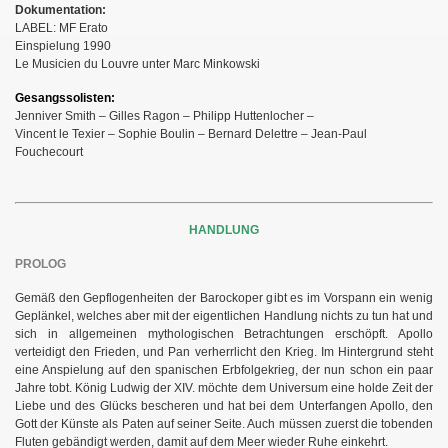
Dokumentation:
LABEL: MF Erato
Einspielung 1990
Le Musicien du Louvre unter Marc Minkowski
Gesangssolisten:
Jenniver Smith – Gilles Ragon – Philipp Huttenlocher –
Vincent le Texier – Sophie Boulin – Bernard Delettre – Jean-Paul
Fouchecourt
HANDLUNG
PROLOG
Gemäß den Gepflogenheiten der Barockoper gibt es im Vorspann ein wenig
Geplänkel, welches aber mit der eigentlichen Handlung nichts zu tun hat und
sich in allgemeinen mythologischen Betrachtungen erschöpft. Apollo
verteidigt den Frieden, und Pan verherrlicht den Krieg. Im Hintergrund steht
eine Anspielung auf den spanischen Erbfolgekrieg, der nun schon ein paar
Jahre tobt. König Ludwig der XIV. möchte dem Universum eine holde Zeit der
Liebe und des Glücks bescheren und hat bei dem Unterfangen Apollo, den
Gott der Künste als Paten auf seiner Seite. Auch müssen zuerst die tobenden
Fluten gebändigt werden, damit auf dem Meer wieder Ruhe einkehrt.