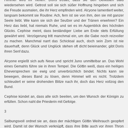
Himmel wird ihr helfen. Doris tröstet, dass sie den Geliebten bald
wiedersehen wird. Getrost soll sie sich süßer Hoffnung hingeben und sich
die Freude ausmalen, die ihr Herz empfinden wird. Alcyone lamentiert weiter,
langsam bekommt sie Routine: Ach, fern ist sie von ihm, den sie mit ganzer
Seele liebt. Wie kann sie sich der Seufzer und der Tränen erwehren? Ein
Herz das liebt, hat niemals Ruhe, und sei es im Augenblick des höchsten
Glücks. Cephise meint, dass beständiger Liebe am Ende stets Erfüllung
gewährt wird. Verzögerung tritt manchmal ein, um die Gabe noch reizvoller
zu machen. Manchmal narrt das Schicksal auch, doch sein Zorn ist nie
dauerhaft, denn Glück und Unglück stehen oft dicht beieinander, gibt Doris
ihren Senf dazu.
Alcyone ergießt sich aufs Neue und spricht Juno unmittelbar an. Das Wohl
eines Gemahls führe sie in ihren Tempel. Die Göttin weiß, dass ein heiliges
Eheversprechen sie ewig und unverbrüchlich bindet. Nichts kann sie
bewegen, dieses Band zu lösen, denn Himmel will es nicht. Trotzdem
schleudert er seine drohenden Blitze nach ihr, doch das Herz vollzog den
Bund.
Cephise kündet an, dass alle sich beeilen, um den Wunsch der Königin zu
erfüllen. Schon naht die Priesterin mit Gefolge.
3
Salbungsvoll ordnet sie an, dass der mächtigen Göttin Weihrauch geopfert
wird. Damit ist der Wunsch verknüpft, dass ihre Bitte auch vor ihren Thron