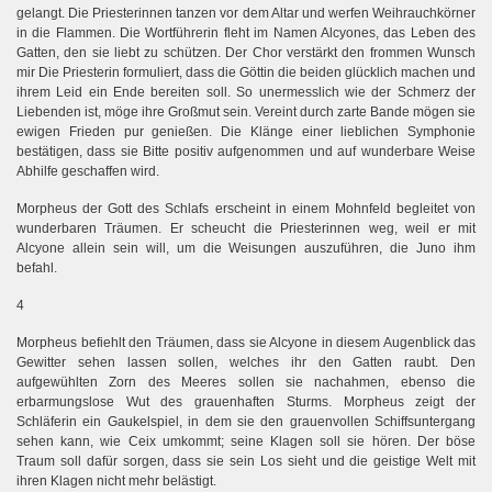
gelangt. Die Priesterinnen tanzen vor dem Altar und werfen Weihrauchkörner
in die Flammen. Die Wortführerin fleht im Namen Alcyones, das Leben des
Gatten, den sie liebt zu schützen. Der Chor verstärkt den frommen Wunsch
mir Die Priesterin formuliert, dass die Göttin die beiden glücklich machen und
ihrem Leid ein Ende bereiten soll. So unermesslich wie der Schmerz der
Liebenden ist, möge ihre Großmut sein. Vereint durch zarte Bande mögen sie
ewigen Frieden pur genießen. Die Klänge einer lieblichen Symphonie
bestätigen, dass sie Bitte positiv aufgenommen und auf wunderbare Weise
Abhilfe geschaffen wird.
Morpheus der Gott des Schlafs erscheint in einem Mohnfeld begleitet von
wunderbaren Träumen. Er scheucht die Priesterinnen weg, weil er mit
Alcyone allein sein will, um die Weisungen auszuführen, die Juno ihm
befahl.
4
Morpheus befiehlt den Träumen, dass sie Alcyone in diesem Augenblick das
Gewitter sehen lassen sollen, welches ihr den Gatten raubt. Den
aufgewühlten Zorn des Meeres sollen sie nachahmen, ebenso die
erbarmungslose Wut des grauenhaften Sturms. Morpheus zeigt der
Schläferin ein Gaukelspiel, in dem sie den grauenvollen Schiffsuntergang
sehen kann, wie Ceix umkommt; seine Klagen soll sie hören. Der böse
Traum soll dafür sorgen, dass sie sein Los sieht und die geistige Welt mit
ihren Klagen nicht mehr belästigt.