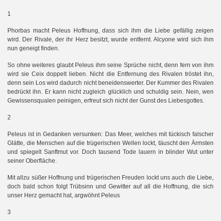
1
Phorbas macht Peleus Hoffnung, dass sich ihm die Liebe gefällig zeigen
wird. Der Rivale, der ihr Herz besitzt, wurde entfernt. Alcyone wird sich ihm
nun geneigt finden.
So ohne weiteres glaubt Peleus ihm seine Sprüche nicht, denn fern von ihm
wird sie Ceix doppelt lieben. Nicht die Entfernung des Rivalen tröstet ihn,
denn sein Los wird dadurch nicht beneidenswerter. Der Kummer des Rivalen
bedrückt ihn. Er kann nicht zugleich glücklich und schuldig sein. Nein, wen
Gewissensqualen peinigen, erfreut sich nicht der Gunst des Liebesgottes.
2
Peleus ist in Gedanken versunken: Das Meer, welches mit tückisch falscher
Glätte, die Menschen auf die trügerischen Wellen lockt, täuscht den Ärmsten
und spiegelt Sanftmut vor. Doch tausend Tode lauern in blinder Wut unter
seiner Oberfläche.
Mit allzu süßer Hoffnung und trügerischen Freuden lockt uns auch die Liebe,
doch bald schon folgt Trübsinn und Gewitter auf all die Hoffnung, die sich
unser Herz gemacht hat, argwöhnt Peleus
3