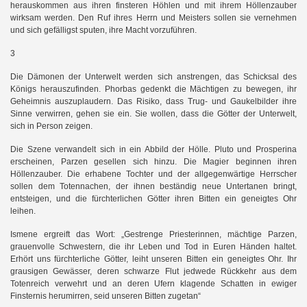
herauskommen aus ihren finsteren Höhlen und mit ihrem Höllenzauber
wirksam werden. Den Ruf ihres Herrn und Meisters sollen sie vernehmen
und sich gefälligst sputen, ihre Macht vorzuführen.
3
Die Dämonen der Unterwelt werden sich anstrengen, das Schicksal des
Königs herauszufinden. Phorbas gedenkt die Mächtigen zu bewegen, ihr
Geheimnis auszuplaudern. Das Risiko, dass Trug- und Gaukelbilder ihre
Sinne verwirren, gehen sie ein. Sie wollen, dass die Götter der Unterwelt,
sich in Person zeigen.
Die Szene verwandelt sich in ein Abbild der Hölle. Pluto und Prosperina
erscheinen, Parzen gesellen sich hinzu. Die Magier beginnen ihren
Höllenzauber. Die erhabene Tochter und der allgegenwärtige Herrscher
sollen dem Totennachen, der ihnen beständig neue Untertanen bringt,
entsteigen, und die fürchterlichen Götter ihren Bitten ein geneigtes Ohr
leihen.
Ismene ergreift das Wort: „Gestrenge Priesterinnen, mächtige Parzen,
grauenvolle Schwestern, die ihr Leben und Tod in Euren Händen haltet.
Erhört uns fürchterliche Götter, leiht unseren Bitten ein geneigtes Ohr. Ihr
grausigen Gewässer, deren schwarze Flut jedwede Rückkehr aus dem
Totenreich verwehrt und an deren Ufern klagende Schatten in ewiger
Finsternis herumirren, seid unseren Bitten zugetan“