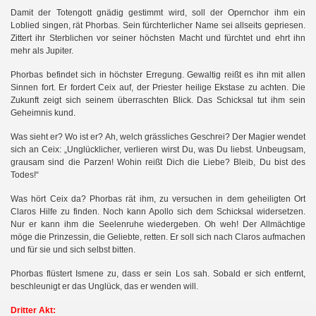
Damit der Totengott gnädig gestimmt wird, soll der Opernchor ihm ein
Loblied singen, rät Phorbas. Sein fürchterlicher Name sei allseits gepriesen.
Zittert ihr Sterblichen vor seiner höchsten Macht und fürchtet und ehrt ihn
mehr als Jupiter.
Phorbas befindet sich in höchster Erregung. Gewaltig reißt es ihn mit allen
Sinnen fort. Er fordert Ceix auf, der Priester heilige Ekstase zu achten. Die
Zukunft zeigt sich seinem überraschten Blick. Das Schicksal tut ihm sein
Geheimnis kund.
Was sieht er? Wo ist er? Ah, welch grässliches Geschrei? Der Magier wendet
sich an Ceix: „Unglücklicher, verlieren wirst Du, was Du liebst. Unbeugsam,
grausam sind die Parzen! Wohin reißt Dich die Liebe? Bleib, Du bist des
Todes!“
Was hört Ceix da? Phorbas rät ihm, zu versuchen in dem geheiligten Ort
Claros Hilfe zu finden. Noch kann Apollo sich dem Schicksal widersetzen.
Nur er kann ihm die Seelenruhe wiedergeben. Oh weh! Der Allmächtige
möge die Prinzessin, die Geliebte, retten. Er soll sich nach Claros aufmachen
und für sie und sich selbst bitten.
Phorbas flüstert Ismene zu, dass er sein Los sah. Sobald er sich entfernt,
beschleunigt er das Unglück, das er wenden will.
Dritter Akt: