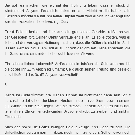
Sie soll es machen wie er: mit der Hoffnung leben, dass er glücklich
wiederkehrt. Alcyone lässt nicht locker, er solle Mitleid mit ihr haben, alle
Gefahren möchte sie mit ihm teilen. Jupiter weiß was er von ihr verlangt und
wird ihm verzeihen, beschwichtigt Ceix.
Er ruft Peleus herbei und führt aus, ein grausames Geschick reiße ihn von
der Geliebten fort. Seiner Obhut vertraue er sie an. Er solle trösten, was er
liebt und der Verzagten Hoffnung machen, dass die Götter sie nicht im Stich
lassen werden. Vor allem soll er zu ihr von der großen Liebe sprechen, die
ihr Gatte für sie empfindet. Lebe wohl, teuerste Alcyone.
Ein schreckliches Lebewohl! Verlässt er sie tatsächlich. Sein anderes Ich
bleibt bei ihr. Zum Abschied umarmt Ceix auch seinen Freund und besteigt
anschließend das Schiff. Alcyone verzweifelt!
5
Der teure Gatte fürchtet ihre Tränen. Er hört sie nicht mehr, denn sein Schiff
durchschneidet schon die Meere. Neptun möge ihn vor Sturm bewahren und
die Winde an die Kette legen. Wie schmerzvoll ihr sein Scheiden ist! Schon
ist er ihren Blicken entschwunden. Alcyone glaubt zu sterben und sinkt in
Ohnmacht.
Auch das noch! Die Götter zwingen Peleus Zeuge ihrer Liebe zu sein. Die
Unleidlichen verdammen ihn dazu, noch mehr zu leiden. Soll er etwa noch