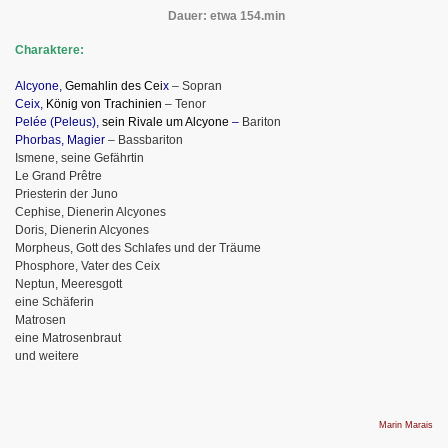
Dauer: etwa 154.min
Charaktere:
Alcyone,
Gemahlin des Cei
x
– Sopran
Ceix,
König von Trachinien
– Tenor
Pelée (Peleus),
sein Rivale um Alcyone
–
Bariton
Phorbas, Magier
– Bassbariton
Ismene, seine Gefährtin
Le Grand Prêtre
Priesterin der Juno
Cephise, Dienerin Alcyones
Doris, Dienerin Alcyones
Morpheus, Gott des Schlafes und der Träume
Phosphore, Vater des Ceix
Neptun, Meeresgott
eine Schäferin
Matrosen
eine Matrosenbraut
und weitere
Marin Marais