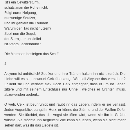
Ist's ein Gewittersturm,
schätzt man die Ruhe nicht.
Folgt eurer Neigung;
nur wenige Seufzer,
und ihr genießt die Freuden.
Warum den Tag nicht nutzen?
Setzt nun die Segel;
der Stern, der uns leitet
ist Amors Fackelbrand.“
Die Matrosen besteigen das Schiff.
4
Alcyone ist untröstlich! Seufzer und ihre Tränen halten ihn nicht zurück. Die
Liebe will es so, antwortet Ceix überzeugt. Wie soll Alcyone das verstehen?
Er liebt sie und verlässt sie? Doch Ceix entgegnet, dass er um ihr Leben
zittere und mit seinem Entschluss nur Unheil, welches er fürchten muss,
abzuwenden gedenkt.
O weh, Ceix ist beunruhigt und raubt ihr das Leben, indem er sie verlässt.
Jeden Augenblick bangt ihr Herz, er könne der Stürme und der Wellen Opfer
werden. Sie fürchtet, das die Angst sie töten wird, wenn sie ihn in Gefahr
wüsste. Sie möchte ihn begleiten! Wie kann sie leben, wenn sie nicht mehr
sehen darf, was ihr das Liebste ist.