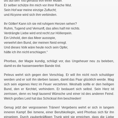
bis auf den Tod gehasst von einer Mutter.
Er selber schütze ihn mich vor ihrer Rache Wut.
Sein Hof war meine einzige Zuflucht;
und Alcyone wird sich ihm verbinden.
Ihr Götter! Kann ich sie mit ruhigem Herzen sehen?
Ruhm, Tugend und Vernunft, das alles half mir nichts.
Verdrängte Liebe wird erst recht zur Höllenpein.
Ein Unhold, den das Meer aussspie,
verwehrt den Bund, der meinen Neid erregt.
Und dieses Volk wäre heute noch sein Opfer,
hätte ich ihn nicht erschlagen.“
Phorbas, der Magie kundig, schlägt vor, das Ungeheuer neu zu beleben,
damit es die hassenswerten Bande löst.
h
Peleus wehrt sich gegen den Vorschlag. Er will ihn nicht noch schuldiger
werden und er soll ihn sterben lassen, damit das Paar glücklich werde. Mag
sich sein eigenes Herz im Feuer verzehren. Weshalb sollte er den heiligen
Bund, den er fürchtet, verhindern. Er bedauert sich selbst. Sein Herz ist
zerrissen, denn es hegt tausend Wünsche und einer ist des anderen Feind.
Welch großes Leid hat das Schicksal ihm beschieden!
Genug jetzt der vergossenen Tränen! Vergebens wehrt er sich in langem
inneren Kampf. Bei Ismene, einer Berufskollegin, wird Phorbas sich für ihn
einsetzen. Durch zauberkräftigen Trunk wird sie erreichen, dass die Liebe