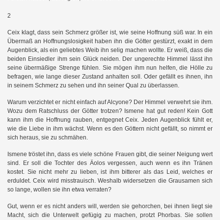
2
Ceix klagt, dass sein Schmerz größer ist, wie seine Hoffnung süß war. In ein
Übermaß an Hoffnungslosigkeit haben ihn die Götter gestürzt, exakt in dem
Augenblick, als ein geliebtes Weib ihn selig machen wollte. Er weiß, dass die
beiden Einsiedler ihm sein Glück neiden. Der ungerechte Himmel lässt ihn
seine übermäßige Strenge fühlen. Sie mögen ihm nun helfen, die Hölle zu
befragen, wie lange dieser Zustand anhalten soll. Oder gefällt es ihnen, ihn
in seinem Schmerz zu sehen und ihn seiner Qual zu überlassen.
Warum verzichtet er nicht einfach auf Alcyone? Der Himmel verwehrt sie ihm.
Wozu dem Ratschluss der Götter trotzen? Ismene hat gut reden! Kein Gott
kann ihm die Hoffnung rauben, entgegnet Ceix. Jeden Augenblick fühlt er,
wie die Liebe in ihm wächst. Wenn es den Göttern nicht gefällt, so nimmt er
sich heraus, sie zu schmähen.
Ismene tröstet ihn, dass es viele schöne Frauen gibt, die seiner Neigung wert
sind. Er soll die Tochter des Äolos vergessen, auch wenn es ihn Tränen
kostet. Sie nicht mehr zu lieben, ist ihm bitterer als das Leid, welches er
erduldet. Ceix wird misstrauisch. Weshalb widersetzen die Grausamen sich
so lange, wollen sie ihn etwa verraten?
Gut, wenn er es nicht anders will, werden sie gehorchen, bei ihnen liegt sie
Macht, sich die Unterwelt gefügig zu machen, protzt Phorbas. Sie sollen