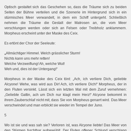
Optisch gestaltet sich das Geschehen so, dass die Träume sich zu beiden
Seiten der Bühne verteilen und die Szenerie im Hintergrund sich in ein
stürmisches Meer verwandelt, in dem ein Schiff untergeht. Schließlich
nehmen die Träume die Gestalt der Matrosen an, die vom Meer
verschlungen werden oder sich an Felsen oder Treibholz anklammern.
Morpheus erscheint unter der Maske des Ceix.
Es ertönt der Chor der Seeleute:
„
Allmächtiger Himmel. Welch grässlicher Sturm!
Nichts kann uns mehr retten!
Welche Verzweiflung! Ah, welche Wut!
Weh und, dies ist der Untergang!“
Morpheus in der Maske des Ceix tönt: „Ach, ich verliere Dich, geliebte
Alcyone! Wehe, was wird aus Dir! Ach, ich verliere Dich!“ Morpheus, der in
den Fluten versinkt. Lässt sich ein letzten Mal mit dem Zuruf vernehmen:
„Geliebte Gattin, ach um Dich nur klagt mein Herz!“ Alcyone bekommt in
ihrem Zauberschlaf nicht mit, dass Sie von Morpheus genarrt wird. Das Meer
verschwindet und man erblickt sie wieder im Tempel der Juno.
5
Wo ist sie und was sah sie? Verloren ist, was Alcyone liebte! Das Meer von
den Stürmen furchtbar aufgewühlt. Der Fluten offener Schlund verschlang