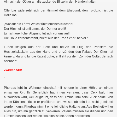
Allmacht der Götter an, die zuckende Blitze in den Händen halten.
Offenbar widersetzt sich der Himmel dem Ehebund, denn plötzlich ist die
Hölle los.
„
Was für ein Lärm! Welch fürchterliches Krachen!
Der Himmel ist entflammt, der Donner grollt!
Ein schauerlicher Abgrund tut sich vor uns auf!
Die Hölle zornentbrannt, bricht aus der Erde Schoß hervor.“
Furien steigen aus der Tiefe und reißen im Flug den Priestern sie
Hochzeitsfackeln aus der Hand und entzünden den Palast. Der Chor hat
keine Erklärung für die Katastrophe, er flieht vor dem Zorn der Götter, der sich
offenbart.
Zweiter Akt:
1
Phorbas lebt in Wohngemeinschaft mit Ismene in einer Höhle an einem
einsamen Ort. Ihr Seherblick hat ihnen verraten, dass Ceix bald hier
auftauchen wird, weil er glaubt, dass der Himmel ihm sein Glück neide. Von
ihrem Künsten möchte er profitieren, und wissen ob sein Los nicht gemildert
werden kann. Phorbas nimmt eine feindliche Haltung an. Aus Bosheit will er
alles tun, um ihn gänzlich zu verwirren. Peleus müssen sie dienen und den
Fürsten hassen, der regiert, wo einst seine Ahnen herrschten.