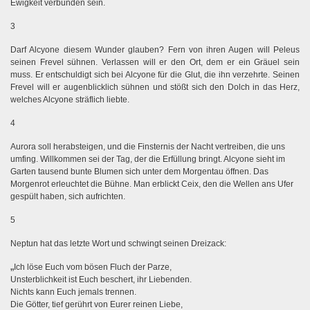
Ewigkeit verbunden sein.
3
Darf Alcyone diesem Wunder glauben? Fern von ihren Augen will Peleus
seinen Frevel sühnen. Verlassen will er den Ort, dem er ein Gräuel sein
muss. Er entschuldigt sich bei Alcyone für die Glut, die ihn verzehrte. Seinen
Frevel will er augenblicklich sühnen und stößt sich den Dolch in das Herz,
welches Alcyone sträflich liebte.
4
Aurora soll herabsteigen, und die Finsternis der Nacht vertreiben, die uns
umfing. Willkommen sei der Tag, der die Erfüllung bringt. Alcyone sieht im
Garten tausend bunte Blumen sich unter dem Morgentau öffnen. Das
Morgenrot erleuchtet die Bühne. Man erblickt Ceix, den die Wellen ans Ufer
gespült haben, sich aufrichten.
5
Neptun hat das letzte Wort und schwingt seinen Dreizack:
„
Ich löse Euch vom bösen Fluch der Parze,
Unsterblichkeit ist Euch beschert, ihr Liebenden.
Nichts kann Euch jemals trennen.
Die Götter, tief gerührt von Eurer reinen Liebe,