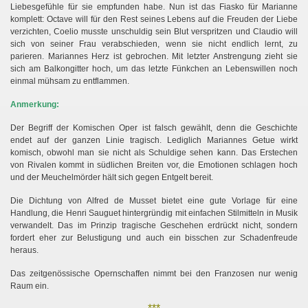
Liebesgefühle für sie empfunden habe. Nun ist das Fiasko für Marianne
komplett: Octave will für den Rest seines Lebens auf die Freuden der Liebe
verzichten, Coelio musste unschuldig sein Blut verspritzen und Claudio will
sich von seiner Frau verabschieden, wenn sie nicht endlich lernt, zu
parieren. Mariannes Herz ist gebrochen. Mit letzter Anstrengung zieht sie
sich am Balkongitter hoch, um das letzte Fünkchen an Lebenswillen noch
einmal mühsam zu entflammen.
Anmerkung:
Der Begriff der Komischen Oper ist falsch gewählt, denn die Geschichte
endet auf der ganzen Linie tragisch. Lediglich Mariannes Getue wirkt
komisch, obwohl man sie nicht als Schuldige sehen kann. Das Erstechen
von Rivalen kommt in südlichen Breiten vor, die Emotionen schlagen hoch
und der Meuchelmörder hält sich gegen Entgelt bereit.
h
Die Dichtung von Alfred de Musset bietet eine gute Vorlage für eine
Handlung, die Henri Sauguet hintergründig mit einfachen Stilmitteln in Musik
verwandelt. Das im Prinzip tragische Geschehen erdrückt nicht, sondern
fordert eher zur Belustigung und auch ein bisschen zur Schadenfreude
heraus.
Das zeitgenössische Opernschaffen nimmt bei den Franzosen nur wenig
Raum ein.