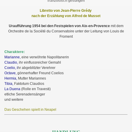
französisch gesungen
Libretto von Jean-Pierre Grédy
nach der Erzählung von Alfred de Musset
Uraufführung 1954 bei den Festspielen von Aix-en-Provence
mit dem
Orchestre de la Société du Conservatoire unter der Leitung von Louis de
Froment
Charaktere:
Marianne,
eine verwöhnte Napolitanerin
Claudio,
ihr einflussreicher Gemahl
Coelio, i
hr abgeblitzter Verehrer
Octave,
gönnerhafter Freund Coelios
Hermia,
Mutter Mariannes
Tibia,
Faktotum Claudios
La Duena
(Rolle en Travesti)
etliche Serenadensänger
und weitere
Das Geschehen spielt in Neapel