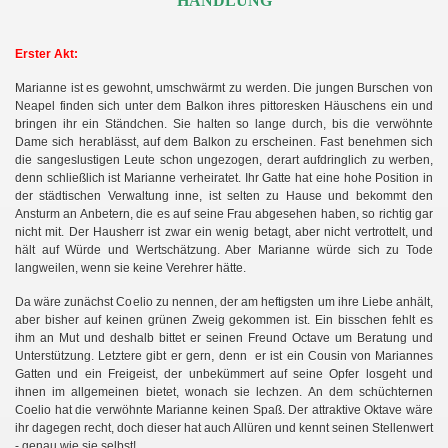
HANDLUNG
Erster Akt:
Marianne ist es gewohnt, umschwärmt zu werden. Die jungen Burschen von
Neapel finden sich unter dem Balkon ihres pittoresken Häuschens ein und
bringen ihr ein Ständchen. Sie halten so lange durch, bis die verwöhnte
Dame sich herablässt, auf dem Balkon zu erscheinen. Fast benehmen sich
die sangeslustigen Leute schon ungezogen, derart aufdringlich zu werben,
denn schließlich ist Marianne verheiratet. Ihr Gatte hat eine hohe Position in
der städtischen Verwaltung inne, ist selten zu Hause und bekommt den
Ansturm an Anbetern, die es auf seine Frau abgesehen haben, so richtig gar
nicht mit. Der Hausherr ist zwar ein wenig betagt, aber nicht vertrottelt, und
hält auf Würde und Wertschätzung. Aber Marianne würde sich zu Tode
langweilen, wenn sie keine Verehrer hätte.
Da wäre zunächst Coelio zu nennen, der am heftigsten um ihre Liebe anhält,
aber bisher auf keinen grünen Zweig gekommen ist. Ein bisschen fehlt es
ihm an Mut und deshalb bittet er seinen Freund
Octave um Beratung und
,
Unterstützung. Letztere gibt er gern
denn er ist ein Cousin von Mariannes
Gatten und ein Freigeist, der unbekümmert auf seine Opfer losgeht und
ihnen im allgemeinen bietet, wonach sie lechzen. An dem schüchternen
Coelio hat die verwöhnte Marianne keinen Spaß. Der attraktive Oktave wäre
ihr dagegen recht, doch dieser hat auch Allüren und kennt seinen Stellenwert
- genau wie sie selbst!