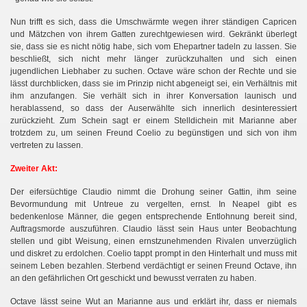
Nun trifft es sich, dass die Umschwärmte wegen ihrer ständigen Capricen
und Mätzchen von ihrem Gatten zurechtgewiesen wird. Gekränkt überlegt
sie, dass sie es nicht nötig habe, sich vom Ehepartner tadeln zu lassen. Sie
beschließt, sich nicht mehr länger zurückzuhalten und sich einen
jugendlichen Liebhaber zu suchen. Octave wäre schon der Rechte und sie
lässt durchblicken, dass sie im Prinzip nicht abgeneigt sei, ein Verhältnis mit
ihm anzufangen. Sie verhält sich in ihrer Konversation launisch und
herablassend, so dass der Auserwählte sich innerlich desinteressiert
zurückzieht. Zum Schein sagt er einem Stelldichein mit Marianne aber
trotzdem zu, um seinen Freund Coelio zu begünstigen und sich von ihm
vertreten zu lassen.
Zweiter Akt:
Der eifersüchtige Claudio nimmt die Drohung seiner Gattin, ihm seine
Bevormundung mit Untreue zu vergelten, ernst. In Neapel gibt es
bedenkenlose Männer, die gegen entsprechende Entlohnung bereit sind,
Auftragsmorde auszuführen. Claudio lässt sein Haus unter Beobachtung
stellen und gibt Weisung, einen ernstzunehmenden Rivalen unverzüglich
und diskret zu erdolchen. Coelio tappt prompt in den Hinterhalt und muss mit
seinem Leben bezahlen. Sterbend verdächtigt er seinen Freund Octave, ihn
an den gefährlichen Ort geschickt und bewusst verraten zu haben.
Octave lässt seine Wut an Marianne aus und erklärt ihr, dass er niemals