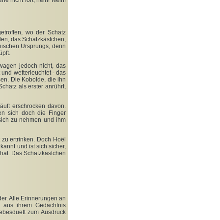
he nicht fort, nein! Nein!
etroffen, wo der Schatz
llen, das Schatzkästchen,
nischen Ursprungs, denn
pft.
 wagen jedoch nicht, das
 und wetterleuchtet - das
en. Die Kobolde, die ihn
hatz als erster anrührt,
läuft erschrocken davon.
n sich doch die Finger
 sich zu nehmen und ihm
 zu ertrinken. Doch Hoël
kannt und ist sich sicher,
t hat. Das Schatzkästchen
der. Alle Erinnerungen an
d aus ihrem Gedächtnis
iebesduett zum Ausdruck