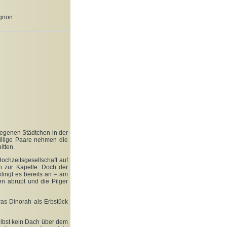
ignon
egenen Städtchen in der
willige Paare nehmen die
itten.
ochzeitsgesellschaft auf
h zur Kapelle. Doch der
lingt es bereits an – am
n abrupt und die Pilger
was Dinorah als Erbstück
elbst kein Dach über dem