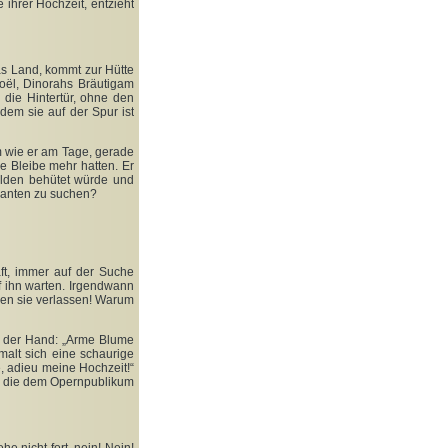
 ihrer Hochzeit, entzieht
as Land, kommt zur Hütte
oël, Dinorahs Bräutigam
h die Hintertür, ohne den
em sie auf der Spur ist
m wie er am Tage, gerade
ne Bleibe mehr hatten. Er
olden behütet würde und
illanten zu suchen?
ft, immer auf der Suche
uf ihn warten. Irgendwann
ben sie verlassen! Warum
s der Hand: „Arme Blume
alt sich eine schaurige
e, adieu meine Hochzeit!“
, die dem
Opernpublikum