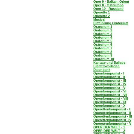
Oper 9 - Balkan, Orient
Oper 8 - Osteuropa
Oper 10 - Russland
Operette 1
Operette 2
Musical
Einführung Oratorium
Oratorium 1
Oratorium 2
Oratorium 3
Oratorium 4
Oratorium 5
Oratorium 6
Oratorium 7
Oratorium 8
Oratorium 9
Oratorium 10
Kantate und Ballade
Librettovorlagen
Datenbank
Opernkomponist - I
Opernkomponist - II
Opernkomponist - III
Opernkomponist - IV
Opernkomponist - V
Opernkomponist - VI
Opernkomponist - VII
Opernkomponist - VIII
Opernkomponist - IX
Opernkomponist - X
Operettenkomponist - I
Operettenkomponist - II
Operettenkomponist - III
Operettenkomponist -IV
Operettenkomponist - V
OPER DER WELT - 1
OPER DER WELT - 2