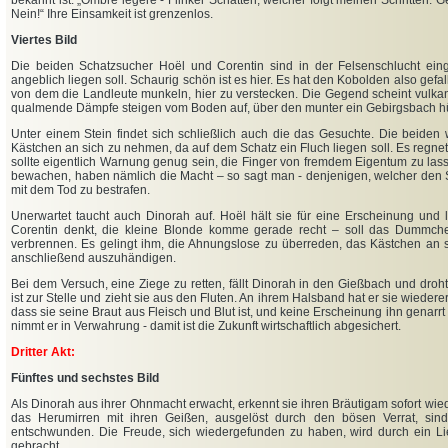
bekannt ist: „Ombre légère - Flinker Schatten, welcher folgt meinen Schritten. Ge
Nein!“ Ihre Einsamkeit ist grenzenlos.
Viertes Bild
Die beiden Schatzsucher Hoël und Corentin sind in der Felsenschlucht eing
angeblich liegen soll. Schaurig schön ist es hier. Es hat den Kobolden also gefa
von dem die Landleute munkeln, hier zu verstecken. Die Gegend scheint vulka
qualmende Dämpfe steigen vom Boden auf, über den munter ein Gebirgsbach hü
Unter einem Stein findet sich schließlich auch die das Gesuchte. Die beiden
Kästchen an sich zu nehmen, da auf dem Schatz ein Fluch liegen soll. Es regnet
sollte eigentlich Warnung genug sein, die Finger von fremdem Eigentum zu lass
bewachen, haben nämlich die Macht – so sagt man - denjenigen, welcher den Sc
mit dem Tod zu bestrafen.
Unerwartet taucht auch Dinorah auf. Hoël hält sie für eine Erscheinung und 
Corentin denkt, die kleine Blonde komme gerade recht – soll das Dummche
verbrennen. Es gelingt ihm, die Ahnungslose zu überreden, das Kästchen an
anschließend auszuhändigen.
Bei dem Versuch, eine Ziege zu retten, fällt Dinorah in den Gießbach und droht
ist zur Stelle und zieht sie aus den Fluten. An ihrem Halsband hat er sie wiederer
dass sie seine Braut aus Fleisch und Blut ist, und keine Erscheinung ihn genarr
nimmt er in Verwahrung - damit ist die Zukunft wirtschaftlich abgesichert.
Dritter Akt:
Fünftes und sechstes Bild
Als Dinorah aus ihrer Ohnmacht erwacht, erkennt sie ihren Bräutigam sofort wie
das Herumirren mit ihren Geißen, ausgelöst durch den bösen Verrat, sin
entschwunden. Die Freude, sich wiedergefunden zu haben, wird durch ein L
gebracht.