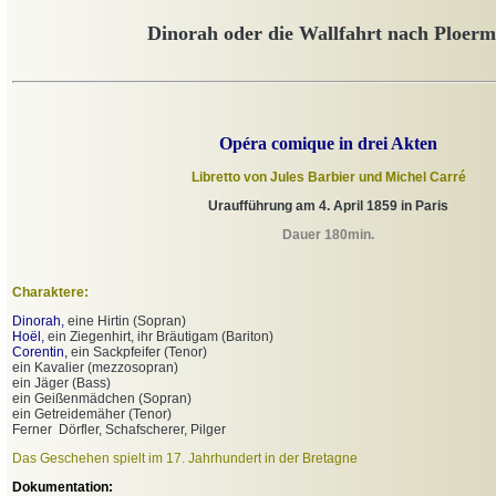
Dinorah oder die Wallfahrt nach Ploerm
Opéra comique in drei Akten
Libretto von Jules Barbier und Michel Carré
Uraufführung am 4. April 1859 in Paris
Dauer 180min.
Charaktere:
Dinorah,
eine Hirtin (Sopran)
Hoël,
ein Ziegenhirt, ihr Bräutigam (Bariton)
Corentin,
ein Sackpfeifer (Tenor)
ein Kavalier (mezzosopran)
ein Jäger (Bass)
ein Geißenmädchen (Sopran)
ein Getreidemäher (Tenor)
Ferner
Dörfler, Schafscherer, Pilger
Das Geschehen spielt im 17. Jahrhundert in der Bretagne
Dokumentation: