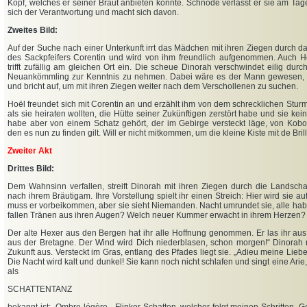
Kopf, welches er seiner Braut anbieten könnte. Schnöde verlässt er sie am Tage
sich der Verantwortung und macht sich davon.
Zweites Bild:
Auf der Suche nach einer Unterkunft irrt das Mädchen mit ihren Ziegen durch d
des Sackpfeifers Corentin und wird von ihm freundlich aufgenommen. Auch H
trifft zufällig am gleichen Ort ein. Die scheue Dinorah verschwindet eilig durc
Neuankömmling zur Kenntnis zu nehmen. Dabei wäre es der Mann gewesen, d
und bricht auf, um mit ihren Ziegen weiter nach dem Verschollenen zu suchen.
Hoël freundet sich mit Corentin an und erzählt ihm von dem schrecklichen Stur
als sie heiraten wollten, die Hütte seiner Zukünftigen zerstört habe und sie kei
habe aber von einem Schatz gehört, der im Gebirge versteckt läge, von Kob
den
es nun zu finden gilt. Will er nicht mitkommen, um die kleine Kiste mit de Br
Zweiter Akt
Drittes Bild:
Dem Wahnsinn verfallen, streift Dinorah mit ihren Ziegen durch die Landscha
nach ihrem Bräutigam. Ihre Vorstellung spielt ihr einen Streich: Hier wird sie a
muss er vorbeikommen, aber sie sieht Niemanden. Nacht umrundet sie, alle ha
fallen Tränen aus ihren Augen? Welch neuer Kummer erwacht in ihrem Herzen?
Der alte Hexer aus den Bergen hat ihr alle Hoffnung genommen. Er las ihr au
aus der Bretagne. Der Wind wird Dich niederblasen, schon morgen!“ Dinorah m
Zukunft aus. Versteckt im Gras, entlang des Pfades liegt sie. „Adieu meine Lieb
Die Nacht wird kalt und dunkel! Sie kann noch nicht schlafen und singt eine Arie
als
SCHATTENTANZ