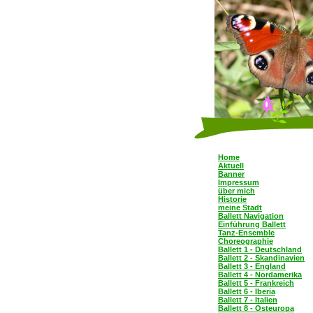
Home
Aktuell
Banner
Impressum
über mich
Historie
meine Stadt
Ballett Navigation
Einführung Ballett
Tanz-Ensemble
Choreographie
Ballett 1 - Deutschland
Ballett 2 - Skandinavien
Ballett 3 - England
Ballett 4 - Nordamerika
Ballett 5 - Frankreich
Ballett 6 - Iberia
Ballett 7 - Italien
Ballett 8 - Osteuropa