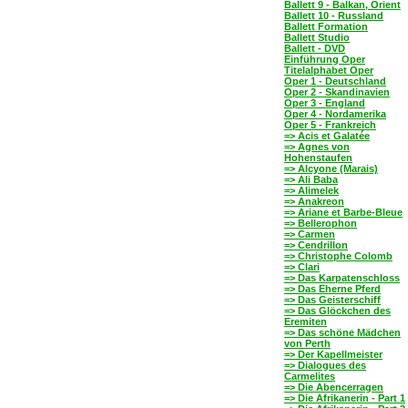
Ballett 9 - Balkan, Orient
Ballett 10 - Russland
Ballett Formation
Ballett Studio
Ballett - DVD
Einführung Oper
Titelalphabet Oper
Oper 1 - Deutschland
Oper 2 - Skandinavien
Oper 3 - England
Oper 4 - Nordamerika
Oper 5 - Frankreich
=> Acis et Galatée
=> Agnes von
Hohenstaufen
=> Alcyone (Marais)
=> Ali Baba
=> Alimelek
=> Anakreon
=> Ariane et Barbe-Bleue
=> Bellerophon
=> Carmen
=> Cendrillon
=> Christophe Colomb
=> Clari
=> Das Karpatenschloss
=> Das Eherne Pferd
=> Das Geisterschiff
=> Das Glöckchen des
Eremiten
=> Das schöne Mädchen
von Perth
=> Der Kapellmeister
=> Dialogues des
Carmelites
=> Die Abencerragen
=> Die Afrikanerin - Part 1