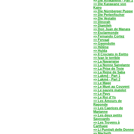
=> Die Afrikanerin - Part 2
=> Die Karawane von
Kairo
=> Die Nürnberger Puppe
=> Die Perlenfischer
=> Die Vestalin
=> Dinorah
=> Djamileh
=> Don Juan de Manara
=> Esclarmonde
=> Fernando Cortez
=> Fervaal
=> Gwendolin
=> Hélène
=> Hulda
=> Il Crociato in Egitto
=> Ivan le terrible
=> La Navarraise
=> La Nonne Sanglante
=> La Prise de Troie
=> La Reine de Saba
=> Lakmé - Part 1
=> Lakmé - Part 2
=> Le Mage
=> Le Muet au Couvent
=> Le pauvre matelot
=> Le Pays
=> Le Roi d'Ys
=> Les Amours de
Ragonde
=> Les Caprices de
Marianne
=> Les deux petits
Sayovards
=> Les Troyens à
Carthage
=> Li Puntigli delle Donne
=> Macbeth