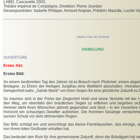
LABEL Cascavelle 2003,
Théâtre Impérial de Compiégne, Direktion: Pierre Jourdan
Gesangssolisten: Isabelle Philippe, Armand Arapian, Frédéric Mazotta, Lucille V
Adelina Patti als Diniorah
HANDLUNG
OUVERTÜRE
Erster Akt:
Erstes Bild:
An einem bestimmten Tag des Jahres ist es Brauch nach Ploërmel, einem abgel
Bretagne, zu Ehren der Heiligen Jungfrau eine Wallfahrt abzuhalten. Heirats
Gelegenheit wahr, „Sainte Marië“ um ihren Segen für eine glückliche Zukunft zu b
So machen sich in der Frühe der Ziegenhirt Hoël und seine Verlobte mit der H
den Weg, um ebenfalls den bräutlichen Segen zu erflehen und begeben sic
Himmel steht ihren Wünschen abhold gegenüber und lässt – in der Ouvertüre k
Horizont ein schauriges Gewitter aufziehen. Die frommen Gesänge verstumme
suchen Schutz vor dem strömenden Regen.
Der Blitz schlägt ein und verschlingt das kleine Farmhäuschen, das einzige, 
von ihrem toten Großvater erhalten hat.
Das bedeutet den Ruin für ihre gemeinsame Zukunft, denn der Bräutigam hat s