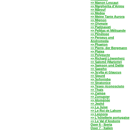
=> Manon Lescaut
=> Margherita d'Anjou
=> Mârouf
=> Medea
=> Meine Tante Aurora
=> Mignon
=> Olympie
=> Padmavati
=> Pelléas et Mélisande
=> Pénélope
=> Perseus und
Andromeda
=> Phaeton
=> Pierre, der Bergmann
=> Platea
=> Polyeucte
=> Richard Löwenherz
=> Salomé (Mariotte)
=> Samson und Dalila
=> Sappho
=> Scylla et Glaucus
=> Sigurd
=> Sofonisba
=> Stratonice
=> Teseo riconosciuto
=> Thais
=> Zampa
=> Zoroaster
=> Idoménée
=> Jephé
=> La Juive
=> Le Roi de Lahore
=> Leonora
=> L'hôtellerie portugaise
=> Le Val d'Andorre
Oper 6 - Iberia
Oper 7 - Italien