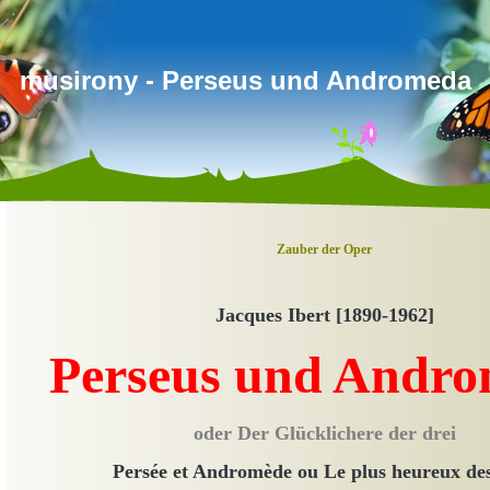
musirony - Perseus und Andromeda
Zauber der Oper
Jacques Ibert [1890-1962]
Perseus und Andr
oder Der Glücklichere der drei
Persée et Andromède ou Le plus heureux des