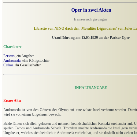
Oper in zwei Akten
französisch gesungen
Libretto von NINO dach den 'Moralités Légendaires' von Jules L
Uraufführung am 15.05.1929 an der Pariser Oper
Charaktere:
Perseus,
ein Angeber
Andromeda,
eine Königstochter
Cathos,
ihr Gesellschafter
INHALTSANGABE
Erster Akt:
Andromeda ist von den Göttern des Olymp auf eine wüste Insel verbannt worden. Damit 
wird sie von einem Ungeheuer bewacht.
Beide fühlen sich allein gelassen und nehmen freundschaftlichen Kontakt zueinander auf. Um
spielen Cathos und Andromeda Schach. Trotzdem möchte Andromeda die Insel gern verla
Ungeheuer, welches sich heimlich in Andromeda verliebt hat, und sie deshalb nicht ziehen la