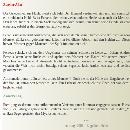
Zweiter Akt:
Die Gelegenheit zur Flucht bietet sich bald. Der Himmel verdunkelt sich und auf einem „F
ein strahlender Held. Es ist Perseus, der neben vielen anderen Heldentaten auch der Medusa
Den Kopf führt er in einem Sack ständig mit sich herum, um damit seine Feinde zu ersch
erstarren, sobald er das Gorgonenhaupt vorzeigt.
Perseus umschwärmt Andromeda, die sich aber durch seine überhebliche Art nicht angezog
Monster dünkt sich gefordert und kriecht in feindlicher Absicht auf den Helden zu. Diese
hervor. Monster gegen Monster - der Spuk funktioniert nicht.
Perseus schickt sich an, dem Ungeheuer mit seinem Schwert zu Leibe zu rücken. Androm
Perseus kennt keine Rücksicht und spaltet dem Monster das Haupt. Mit seinem letzten 
Mädchen seine Liebe, Andromeda bricht schluchzend zusammen und weigert sich, dem
versteht die Welt nicht mehr, besteigt seinen Pegasus, lacht Andromeda aus und verlässt
gekommen ist.
Andromeda trauert: „Du armes, armes Monster“! Doch siehe, der Hülle des Ungeheuers entst
der froh ist, entzaubert worden zu sein. Ein Liebesduett beschließt die Oper, der von de
begleitet wird.
Anmerkung:
Ibert ging es darum, dem aufkommenden Verismo einen Kontrast entgegenzusetzen. Hierz
von Jules Laforgue gerade recht. Letzterer hatte es sich zur Passion gemacht hat, in den „
antiken Sagengestalten den Mythos zu nehmen.
***
musirony 2008 - Engelbert Hellen