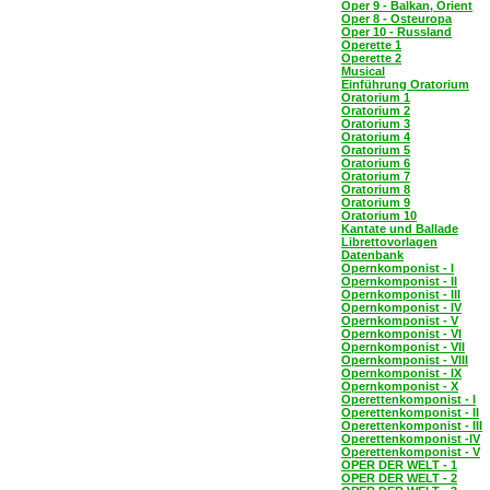
Oper 9 - Balkan, Orient
Oper 8 - Osteuropa
Oper 10 - Russland
Operette 1
Operette 2
Musical
Einführung Oratorium
Oratorium 1
Oratorium 2
Oratorium 3
Oratorium 4
Oratorium 5
Oratorium 6
Oratorium 7
Oratorium 8
Oratorium 9
Oratorium 10
Kantate und Ballade
Librettovorlagen
Datenbank
Opernkomponist - I
Opernkomponist - II
Opernkomponist - III
Opernkomponist - IV
Opernkomponist - V
Opernkomponist - VI
Opernkomponist - VII
Opernkomponist - VIII
Opernkomponist - IX
Opernkomponist - X
Operettenkomponist - I
Operettenkomponist - II
Operettenkomponist - III
Operettenkomponist -IV
Operettenkomponist - V
OPER DER WELT - 1
OPER DER WELT - 2