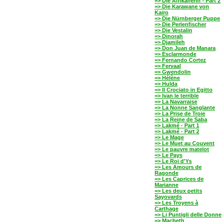
=> Die Afrikanerin - Part 2
=> Die Karawane von
Kairo
=> Die Nürnberger Puppe
=> Die Perlenfischer
=> Die Vestalin
=> Dinorah
=> Djamileh
=> Don Juan de Manara
=> Esclarmonde
=> Fernando Cortez
=> Fervaal
=> Gwendolin
=> Hélène
=> Hulda
=> Il Crociato in Egitto
=> Ivan le terrible
=> La Navarraise
=> La Nonne Sanglante
=> La Prise de Troie
=> La Reine de Saba
=> Lakmé - Part 1
=> Lakmé - Part 2
=> Le Mage
=> Le Muet au Couvent
=> Le pauvre matelot
=> Le Pays
=> Le Roi d'Ys
=> Les Amours de
Ragonde
=> Les Caprices de
Marianne
=> Les deux petits
Sayovards
=> Les Troyens à
Carthage
=> Li Puntigli delle Donne
=> Macbeth