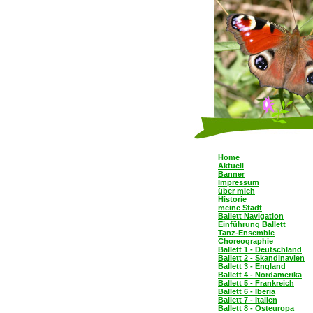
Home
Aktuell
Banner
Impressum
über mich
Historie
meine Stadt
Ballett Navigation
Einführung Ballett
Tanz-Ensemble
Choreographie
Ballett 1 - Deutschland
Ballett 2 - Skandinavien
Ballett 3 - England
Ballett 4 - Nordamerika
Ballett 5 - Frankreich
Ballett 6 - Iberia
Ballett 7 - Italien
Ballett 8 - Osteuropa