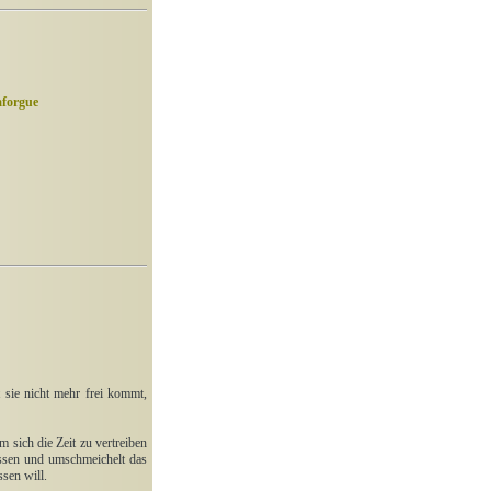
aforgue
sie nicht mehr frei kommt,
 sich die Zeit zu vertreiben
ssen und umschmeichelt das
ssen will.