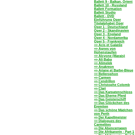
Ballett 9 - Balkan, Orient
Ballett 10 - Russland
Ballett Formation
Ballett Studio
Ballett - DVD
Einführung Oper
Titelalphabet Oper
Oper 1 - Deutschland
Oper 2 - Skandinavien
Oper 3 - England
Oper 4 - Nordamerika
Oper 5 - Frankreich
=> Acis et Galatée
=> Agnes von
Hohenstaufen
=> Alcyone (Marais)
=> Ali Baba
=> Alimelek
=> Anakreon
=> Ariane et Barbe-Bleue
=> Bellerophon
=> Carmen
=> Cendrillon
=> Christophe Colomb
=> Clari
=> Das Karpatenschloss
=> Das Eherne Pferd
=> Das Geisterschiff
=> Das Glöckchen des
Eremiten
=> Das schöne Mädchen
von Perth
=> Der Kapellmeister
=> Dialogues des
Carmelites
=> Die Abencerragen
=> Die Afrikanerin - Part 1