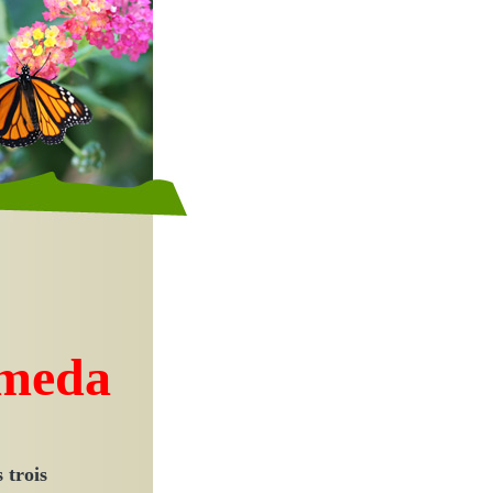
omeda
 trois