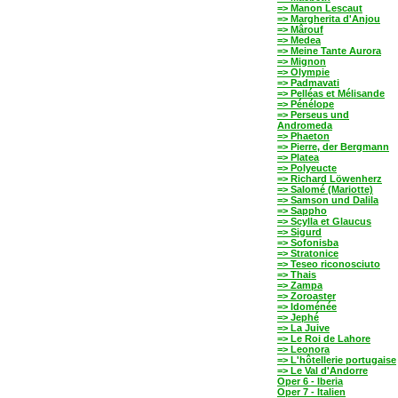
=> Manon Lescaut
=> Margherita d'Anjou
=> Mârouf
=> Medea
=> Meine Tante Aurora
=> Mignon
=> Olympie
=> Padmavati
=> Pelléas et Mélisande
=> Pénélope
=> Perseus und
Andromeda
=> Phaeton
=> Pierre, der Bergmann
=> Platea
=> Polyeucte
=> Richard Löwenherz
=> Salomé (Mariotte)
=> Samson und Dalila
=> Sappho
=> Scylla et Glaucus
=> Sigurd
=> Sofonisba
=> Stratonice
=> Teseo riconosciuto
=> Thais
=> Zampa
=> Zoroaster
=> Idoménée
=> Jephé
=> La Juive
=> Le Roi de Lahore
=> Leonora
=> L'hôtellerie portugaise
=> Le Val d'Andorre
Oper 6 - Iberia
Oper 7 - Italien