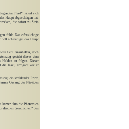
liegenden Pferd“ nähert sich
 das Haupt abgeschlagen hat.
recken, die sofort zu Stein
en fühlt. Das eifersüchtige
r holt schleunigst das Haupt
eda fleht einzuhalten, doch
Atemzug gesteht dieses dem
 Helden zu folgen. Dieser
 die Insel, arrogant wie er
eigt ein strahlender Prinz,
m fernen Gesang der Néréiden
u kamen ihm die Phantasien
Moralischen Geschichten“ den