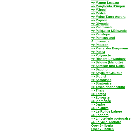
=> Manon Lescaut
=> Margherita d'Anjou
=> Mârouf
=> Medea
=> Meine Tante Aurora
=> Mignon
=> Olympie
=> Padmavati
=> Pelléas et Mélisande
=> Pénélope
=> Perseus und
Andromeda
=> Phaeton
=> Pierre, der Bergmann
=> Platea
=> Polyeucte
=> Richard Löwenherz
=> Salomé (Mariotte)
=> Samson und Dalila
=> Sappho
=> Scylla et Glaucus
=> Sigurd
=> Sofonisba
=> Stratonice
=> Teseo riconosciuto
=> Thais
=> Zampa
=> Zoroaster
=> Idoménée
=> Jephé
=> La Juive
=> Le Roi de Lahore
=> Leonora
=> L'hôtellerie portugaise
=> Le Val d'Andorre
Oper 6 - Iberia
Oper 7 - Italien