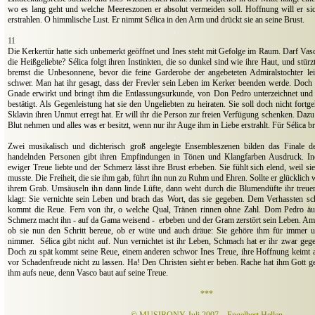
wo es lang geht und welche Meereszonen er absolut vermeiden soll. Hoffnung will er s
erstrahlen. O himmlische Lust. Er nimmt Sélica in den Arm und drückt sie an seine Brust.
.
11
Die Kerkertür hatte sich unbemerkt geöffnet und Ines steht mit Gefolge im Raum. Darf Vas
die Heißgeliebte? Sélica folgt ihren Instinkten, die so dunkel sind wie ihre Haut, und stürz
bremst die Unbesonnene, bevor die feine Garderobe der angebeteten Admiralstochter le
schwer. Man hat ihr gesagt, dass der Frevler sein Leben im Kerker beenden werde. Doch 
Gnade erwirkt und bringt ihm die Entlassungsurkunde, von Don Pedro unterzeichnet und 
bestätigt. Als Gegenleistung hat sie den Ungeliebten zu heiraten. Sie soll doch nicht fortg
Sklavin ihren Unmut erregt hat. Er will ihr die Person zur freien Verfügung schenken. Dazu 
Blut nehmen und alles was er besitzt, wenn nur ihr Auge ihm in Liebe erstrahlt. Für Sélica 
.
Zwei musikalisch und dichterisch groß angelegte Ensembleszenen bilden das Finale d
handelnden Personen gibt ihren Empfindungen in Tönen und Klangfarben Ausdruck. Ines 
ewiger Treue liebte und der Schmerz lässt ihre Brust erbeben. Sie fühlt sich elend, weil s
musste. Die Freiheit, die sie ihm gab, führt ihn nun zu Ruhm und Ehren. Sollte er glücklich w
ihrem Grab. Umsäuseln ihn dann linde Lüfte, dann weht durch die Blumendüfte ihr treu
klagt: Sie vernichte sein Leben und brach das Wort, das sie gegeben. Dem Verhassten sc
kommt die Reue. Fern von ihr, o welche Qual, Tränen rinnen ohne Zahl. Dom Pedro äuße
Schmerz macht ihn - auf da Gama weisend -
erbeben und der Gram zerstört sein Leben. Am
ob sie nun den Schritt bereue, ob er wüte und auch dräue: Sie gehöre ihm für immer 
nimmer.
Sélica gibt nicht auf. Nun vernichtet ist ihr Leben, Schmach hat er ihr zwar gege
Doch zu spät kommt seine Reue, einem anderen schwor Ines Treue, ihre Hoffnung keimt 
vor Schadenfreude nicht zu lassen. Ha! Den Christen sieht er beben. Rache hat ihm Gott 
ihm aufs neue, denn Vasco baut auf seine Treue.
***