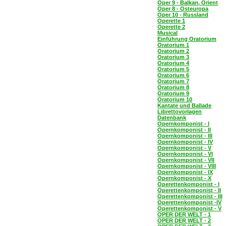
Oper 9 - Balkan, Orient
Oper 8 - Osteuropa
Oper 10 - Russland
Operette 1
Operette 2
Musical
Einführung Oratorium
Oratorium 1
Oratorium 2
Oratorium 3
Oratorium 4
Oratorium 5
Oratorium 6
Oratorium 7
Oratorium 8
Oratorium 9
Oratorium 10
Kantate und Ballade
Librettovorlagen
Datenbank
Opernkomponist - I
Opernkomponist - II
Opernkomponist - III
Opernkomponist - IV
Opernkomponist - V
Opernkomponist - VI
Opernkomponist - VII
Opernkomponist - VIII
Opernkomponist - IX
Opernkomponist - X
Operettenkomponist - I
Operettenkomponist - II
Operettenkomponist - III
Operettenkomponist -IV
Operettenkomponist - V
OPER DER WELT - 1
OPER DER WELT - 2