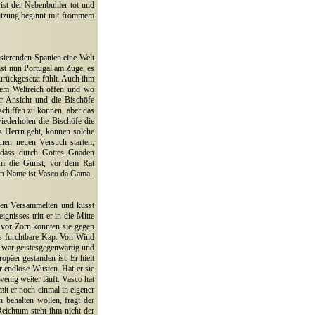
t ist der Nebenbuhler tot und
Sitzung beginnt mit frommem
isierenden Spanien eine Welt
st nun Portugal am Zuge, es
urückgesetzt fühlt. Auch ihm
dem Weltreich offen und wo
er Ansicht und die Bischöfe
chiffen zu können, aber das
iederholen die Bischöfe die
s Herrn geht, können solche
nen neuen Versuch starten,
 dass durch Gottes Gnaden
um die Gunst, vor dem Rat
ein Name ist Vasco da Gama.
 den Versammelten und küsst
nisses tritt er in die Mitte
 vor Zorn konnten sie gegen
das furchtbare Kap. Von Wind
t war geistesgegenwärtig und
opäer gestanden ist. Er hielt
r endlose Wüsten. Hat er sie
enig weiter läuft. Vasco hat
mit er noch einmal in eigener
 behalten wollen, fragt der
Reichtum steht ihm nicht der