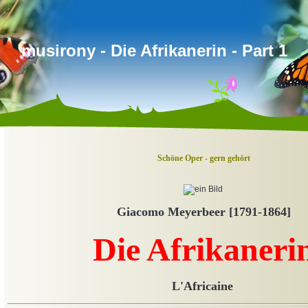
musirony - Die Afrikanerin - Part 1
Schöne Oper - gern gehört
Giacomo Meyerbeer [1791-1864]
Die Afrikaneri
L'Africaine