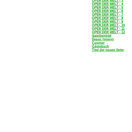
OPER DER WELT - 3
OPER DER WELT - 4
OPER DER WELT - 5
OPER DER WELT - 6
OPER DER WELT - 7
OPER DER WELT - 8
OPER DER WELT - 9
OPER DER WELT - 10
OPER DER WELT - 11
OPER DER WELT - 12
Satelitenbild
Depot (intern)
Counter
Gästebuch
Titel der neuen Seite