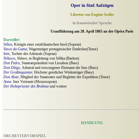
Oper in fünf Aufzügen
Libretto von Eugéne Scribe
in französischer Sprache
Uraufführung am 28. April 1865 an der Opéra Paris
Darsteller:
Sélica,
Königin einer ostafrikanischen Insel (Sopran)
Vasco da Gama,
Wagemutiger portugiesischer Entdecker(Tenor)
Inés,
Tochter des Admirals (Sopran)
Nélusco,
Sklave, in Begleitung von Sélika (Bariton)
Don Pedro,
Staatratspräsident von Lissabon (Bass)
Don Diégo,
Admiral und erzwungener Ehemann der Ines (Bass)
Der Großinquisitor,
Höchster geistlicher Wüdenträger (Bass)
Don Alvar,
Mitglied des Staatsrates und Begleiter der Expedition (Tenor)
Anna.
Ines Vertraute (Mezzosopran)
Der Hohepriester des Brahma
und weitere
HANDLUNG
ORCHESTERVORSPIEL