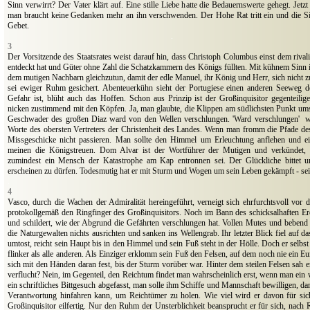
Sinn verwirrt? Der Vater klärt auf. Eine stille Liebe hatte die Bedauernswerte gehegt. Jetz
man braucht keine Gedanken mehr an ihn verschwenden. Der Hohe Rat tritt ein und die 
Gebet.
.
3
Der Vorsitzende des Staatsrates weist darauf hin, dass Christoph Columbus einst dem rival
entdeckt hat und Güter ohne Zahl die Schatzkammern des Königs füllten. Mit kühnem Sinn i
dem mutigen Nachbarn gleichzutun, damit der edle Manuel, ihr König und Herr, sich nicht z
sei ewiger Ruhm gesichert. Abenteuerkühn sieht der Portugiese einen anderen Seeweg 
Gefahr ist, blüht auch das Hoffen. Schon aus Prinzip ist der Großinquisitor gegenteilig
nicken zustimmend mit den Köpfen. Ja, man glaubte, die Klippen am südlichsten Punkt ums
Geschwader des großen Diaz ward von den Wellen verschlungen. 'Ward verschlungen'
w
Worte des obersten Vertreters der Christenheit des Landes. Wenn man fromm die Pfade de
Missgeschicke nicht passieren. Man sollte den Himmel um Erleuchtung anflehen und ei
meinen die Königstreuen. Dom Alvar ist der Wortführer der Mutigen und verkündet,
zumindest ein Mensch der Katastrophe am Kap entronnen sei. Der Glückliche bittet 
erscheinen zu dürfen. Todesmutig hat er mit Sturm und Wogen um sein Leben gekämpft - s
.
4
Vasco, durch die Wachen der Admiralität hereingeführt, verneigt sich ehrfurchtsvoll vor
protokollgemäß den Ringfinger des Großinquisitors. Noch im Bann des schicksalhaften Ereig
und schildert, wie der Abgrund die Gefährten verschlungen hat. Vollen Mutes und bebend
die Naturgewalten nichts ausrichten und sanken ins Wellengrab. Ihr letzter Blick fiel auf 
umtost, reicht sein Haupt bis in den Himmel und sein Fuß steht in der Hölle. Doch er selbs
flinker als alle anderen. Als Einziger erklomm sein Fuß den Felsen, auf dem noch nie ein Eur
sich mit den Händen daran fest, bis der Sturm vorüber war. Hinter dem steilen Felsen sah e
verflucht? Nein, im Gegenteil, den Reichtum findet man wahrscheinlich erst, wenn man ein w
ein schriftliches Bittgesuch abgefasst, man solle ihm Schiffe und Mannschaft bewilligen, da
Verantwortung hinfahren kann, um Reichtümer zu holen. Wie viel wird er davon für sich
Großinquisitor eilfertig. Nur den Ruhm der Unsterblichkeit beansprucht er für sich, nach 