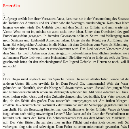
.
Erster Akt:
.
1
Aufgeregt erzählt Ines ihrer Vertrauten Anna, dass man sie in der Versammlung des Staatsrat
die Tochter des Admirals und der Vater habe ihr Wichtiges anzukündigen. Kam etwa Nachric
langem erwartet wird? Der Geliebte dient auf dem Schiff als Offizier und nun wartet sie
Vasco. Wenn er tot ist, möchte sie auch nicht mehr leben. Unter dem Oberbefehl des gro
Entdeckungsfahrt gegangen. In fremden Gewässern sollte es Sturm und Wellengang trot
nach Schätzen und Edelmetall Ausschau halten, Dinge die der König zur Auffüllung der
kann. Bei erfolgreicher Ausbeute ist die Heirat mit dem Geliebten vom Vater als Belohnung 
Sie fühlt in ihrem Herzen, dass er zurückkommen wird. Das Lied, welches Vasco zum Abschi
dem Sinn. Es hieß’ ‚Adieu mon doux rivage.... – Lebwohl mein freundliches Gestade, wo ic
auf meinem Pfade. Leb wohl mein Heimatland! Die Lüfte weh’n so linde, als sei’s der Tren
geschwinde bring ihr den Abschiedsgruss! Der Jugend Gefühle, im Herzen so reich, voll Ho
mit euch!
.
2
Dom Diego rückt sogleich mit der Sprache heraus. In seiner allerhöchsten Gnade hat d
anderen Gatten für Ines erwählt. Es ist Dom Pedro! Oh, nimmermehr! Weiß der Vater 
gebunden ist. Natürlich, aber der König will davon nichts wissen. Sie soll den jungen Ma
und Ruhm wahrscheinlich schon ein Wellengrab gefunden hat. Mit dem Gedanken will Ines si
einen hohen edlen Geist und seine Zukunftschancen sind beträchtlich. Der Vater wendet 
ihn, ob das Schiff des großen Diaz tatsächlich untergegangen sei. Am frühen Morgen 
erhalten. Ja - entsetzlich die Nachricht - der Sturm hat sich die Schaluppe gegriffen und an 
zerschellt. Für die Besatzung fürchtet man das Schlimmste. Ist der Offizier Vasco da Ga
fragt schon nach völlig unwichtigen Leuten? Man kann auf der Liste der Verschollenen na
befindet sich
unter den Toten. Ein Schmerzenschrei tönt aus dem Mund des Mädchens un
auf. Der Vater flüstert ihr zu, dass Ines an ihre Pflicht und seine Ziele denken soll. S
verbergen, klug sein und schweigen. Dom Pedro ist schon misstrauisch geworden. Was