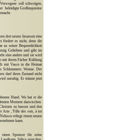
r Verwegene soll schweigen,
er
beleidigte Großinquisitor
rmacht.
nen drei neuen Insassen eine
 fördert es nicht, denn die
t zu seiner Bequemlichkeit
inzig Geliebten und gibt im
ebt eine andere und sie wird
ihn mit ihrem Fächer Kühlung
ich mit Vasco in die Heimat
des Schlummers Wonne. Der
rz darf ihren Zustand nicht
ird unruhig. Er träumt jetzt
rhobenen Hand. Wo hat er die
 letzten Moment dazwischen.
 Christen zu hassen und den
 Arie ‚’Fille des rois, à toi
 Nelusco erliegt einem neuen
nternehmen kann.
 einen Sponsor für seine
Landkarte. Sélica zeigt ihm,