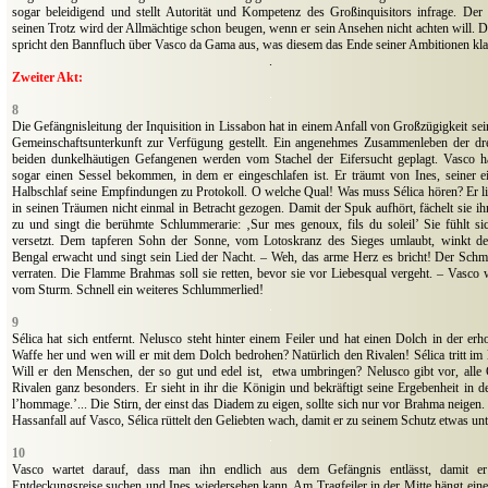
sogar beleidigend und stellt Autorität und Kompetenz des Großinquisitors infrage. De
seinen Trotz wird der Allmächtige schon beugen, wenn er sein Ansehen nicht achten will. D
spricht den Bannfluch über Vasco da Gama aus, was diesem das Ende seiner Ambitionen kla
.
Zweiter Akt:
.
8
Die Gefängnisleitung der Inquisition in Lissabon hat in einem Anfall von Großzügigkeit sei
Gemeinschaftsunterkunft zur Verfügung gestellt. Ein angenehmes Zusammenleben der drei
beiden dunkelhäutigen Gefangenen werden vom Stachel der Eifersucht geplagt. Vasco ha
sogar einen Sessel bekommen, in dem er eingeschlafen ist. Er träumt von Ines, seiner e
Halbschlaf seine Empfindungen zu Protokoll.
O welche Qual!
Was muss Sélica hören? Er li
in seinen Träumen nicht einmal in Betracht gezogen. Damit der Spuk aufhört, fächelt sie 
zu und singt die berühmte Schlummerarie: ‚Sur mes genoux, fils du soleil’ Sie fühlt s
versetzt. Dem tapferen Sohn der Sonne, vom Lotoskranz des Sieges umlaubt, winkt 
Bengal erwacht und singt sein Lied der Nacht. – Weh, das arme Herz es bricht! Der Schme
verraten. Die Flamme Brahmas soll sie retten, bevor sie vor Liebesqual vergeht. – Vasco w
vom Sturm. Schnell ein weiteres Schlummerlied!
.
9
Sélica hat sich entfernt. Nelusco steht hinter einem Feiler und hat einen Dolch in der e
Waffe her und wen will er mit dem Dolch bedrohen? Natürlich den Rivalen! Sélica tritt im
Will er den Menschen, der so gut und edel ist
,
etwa umbringen? Nelusco gibt vor, alle
Rivalen ganz besonders. Er sieht in ihr die Königin und bekräftigt seine Ergebenheit in der
l’hommage.’... Die Stirn, der einst das Diadem zu eigen, sollte sich nur vor Brahma neigen.
Hassanfall auf Vasco, Sélica rüttelt den Geliebten wach, damit er zu seinem Schutz etwas u
.
10
Vasco wartet darauf, dass man ihn endlich aus dem Gefängnis entlässt, damit er
Entdeckungsreise suchen und Ines wiedersehen kann. Am Tragfeiler in der Mitte hängt eine 