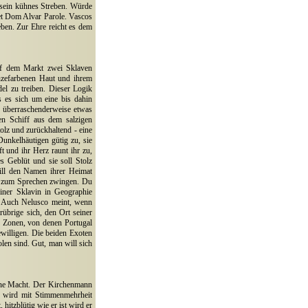
 sein kühnes Streben. Würde
tet Dom Alvar Parole. Vascos
ben. Zur Ehre reicht es dem
auf dem Markt zwei Sklaven
ronzefarbenen Haut und ihrem
l zu treiben. Dieser Logik
s es sich um eine bis dahin
n überraschenderweise etwas
hen Schiff aus dem salzigen
lz und zurückhaltend - eine
unkelhäutigen gütig zu, sie
t und ihr Herz raunt ihr zu,
es Geblüt und sie soll Stolz
will den Namen ihrer Heimat
ch zum Sprechen zwingen. Du
einer Sklavin in Geographie
. Auch Nelusco meint, wenn
rübrige sich, den Ort seiner
s Zonen, von denen Portugal
willigen. Die beiden Exoten
len sind. Gut, man will sich
eine Macht. Der Kirchenmann
h wird mit Stimmenmehrheit
hitzblütig wie er ist wird er