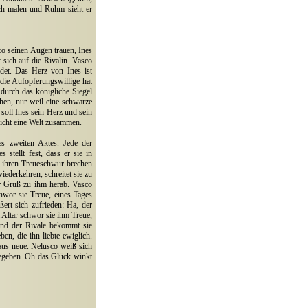
ich malen und Ruhm sieht er
co seinen Augen trauen, Ines
t sich auf die Rivalin. Vasco
idet. Das Herz von Ines ist
die Aufopferungswillige hat
durch das königliche Siegel
ehen, nur weil eine schwarze
soll Ines sein Herz und sein
bricht eine Welt zusammen.
es zweiten Aktes. Jede der
stellt fest, dass er sie in
ie ihren Treueschwur brechen
iederkehren, schreitet sie zu
er Gruß zu ihm herab. Vasco
hwor sie Treue, eines Tages
rt sich zufrieden: Ha, der
 Altar schwor sie ihm Treue,
und der Rivale bekommt sie
ben, die ihn liebte ewiglich.
aus neue. Nelusco weiß sich
gegeben. Oh das Glück winkt