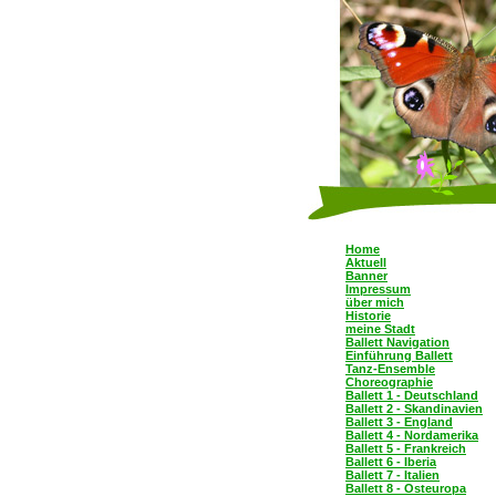
Home
Aktuell
Banner
Impressum
über mich
Historie
meine Stadt
Ballett Navigation
Einführung Ballett
Tanz-Ensemble
Choreographie
Ballett 1 - Deutschland
Ballett 2 - Skandinavien
Ballett 3 - England
Ballett 4 - Nordamerika
Ballett 5 - Frankreich
Ballett 6 - Iberia
Ballett 7 - Italien
Ballett 8 - Osteuropa