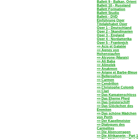
Ballett 9 - Balkan, Orient
Ballett 10 - Russland
Ballett Formation
Ballett Studio
Ballett - DVD
Einführung Oper
Titelalphabet Oper
Oper 1 - Deutschland
Oper 2 - Skandinavien
Oper 3 - England
Oper 4 - Nordamerika
Oper 5 - Frankreich
=> Acis et Galatée
=> Agnes von
Hohenstaufen
=> Alcyone (Marais)
=> Ali Baba
=> Alimelek
=> Anakreon
=> Ariane et Barbe-Bleue
=> Bellerophon
=> Carmen
=> Cendrillon
=> Christophe Colomb
=> Clari
=> Das Karpatenschloss
=> Das Eherne Pferd
=> Das Geisterschiff
=> Das Glöckchen des
Eremiten
=> Das schöne Mädchen
von Perth
=> Der Kapellmeister
=> Dialogues des
Carmelites
=> Die Abencerragen
=> Die Afrikanerin - Part 1