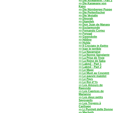
=> Die Afrikanerin - Part 2
=> Die Karawane von
Kairo
=> Die Nürnberger Puppe
=> Die Perlenfischer
=> Die Vestalin
=> Dinorah
=> Djamileh
=> Don Juan de Manara
=> Esclarmonde
=> Fernando Cortez
=> Fervaal
=> Gwendolin
=> Hélène
=> Hulda
=> Il Crociato in Egitto
=> Ivan le terrible
=> La Navarraise
=> La Nonne Sanglante
=> La Prise de Troie
=> La Reine de Saba
=> Lakmé - Part 1
=> Lakmé - Part 2
=> Le Mage
=> Le Muet au Couvent
=> Le pauvre matelot
=> Le Pays
=> Le Roi d'Ys
=> Les Amours de
Ragonde
=> Les Caprices de
Marianne
=> Les deux petits
Sayovards
=> Les Troyens à
Carthage
=> Li Puntigli delle Donne
=> Macbeth