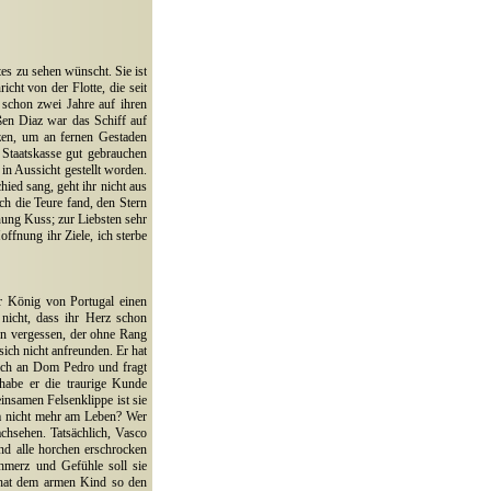
es zu sehen wünscht. Sie ist
ht von der Flotte, die seit
 schon zwei Jahre auf ihren
ßen Diaz war das Schiff auf
zen, um an fernen Gestaden
 Staatskasse gut gebrauchen
in Aussicht gestellt worden.
ed sang, geht ihr nicht aus
h die Teure fand, den Stern
nung Kuss; zur Liebsten sehr
ffnung ihr Ziele, ich sterbe
er König von Portugal einen
nicht, dass ihr Herz schon
nn vergessen, der ohne Rang
ch nicht anfreunden. Er hat
sich an Dom Pedro und fragt
habe er die traurige Kunde
einsamen Felsenklippe ist sie
ma nicht mehr am Leben? Wer
chsehen. Tatsächlich, Vasco
d alle horchen erschrocken
chmerz und Gefühle soll sie
 hat dem armen Kind so den