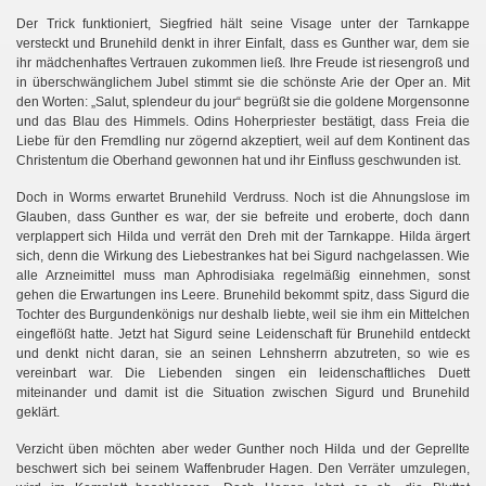
Der Trick funktioniert, Siegfried hält seine Visage unter der Tarnkappe
versteckt und Brunehild denkt in ihrer Einfalt, dass es Gunther war, dem sie
ihr mädchenhaftes Vertrauen zukommen ließ. Ihre Freude ist riesengroß und
in überschwänglichem Jubel stimmt sie die schönste Arie der Oper an. Mit
den Worten: „Salut, splendeur du jour“ begrüßt sie die goldene Morgensonne
und das Blau des Himmels. Odins Hoherpriester bestätigt, dass Freia die
Liebe für den Fremdling nur zögernd akzeptiert, weil auf dem Kontinent das
Christentum die Oberhand gewonnen hat und ihr Einfluss geschwunden ist.
Doch in Worms erwartet Brunehild Verdruss. Noch ist die Ahnungslose im
Glauben, dass Gunther es war, der sie befreite und eroberte, doch dann
verplappert sich Hilda und verrät den Dreh mit der Tarnkappe. Hilda ärgert
sich, denn die Wirkung des Liebestrankes hat bei Sigurd nachgelassen. Wie
alle Arzneimittel muss man Aphrodisiaka regelmäßig einnehmen, sonst
gehen die Erwartungen ins Leere. Brunehild bekommt spitz, dass Sigurd die
Tochter des Burgundenkönigs nur deshalb liebte, weil sie ihm ein Mittelchen
eingeflößt hatte. Jetzt hat Sigurd seine Leidenschaft für Brunehild entdeckt
und denkt nicht daran, sie an seinen Lehnsherrn abzutreten, so wie es
vereinbart war. Die Liebenden singen ein leidenschaftliches Duett
miteinander und damit ist die Situation zwischen Sigurd und Brunehild
geklärt.
Verzicht üben möchten aber weder Gunther noch Hilda und der Geprellte
beschwert sich bei seinem Waffenbruder Hagen. Den Verräter umzulegen,