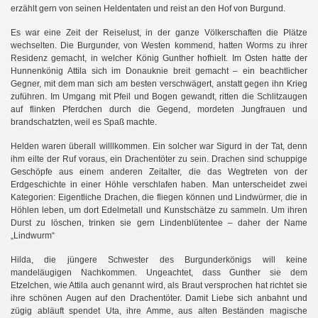
erzählt gern von seinen Heldentaten und reist an den Hof von Burgund.
Es war eine Zeit der Reiselust, in der ganze Völkerschaften die Plätze
wechselten. Die Burgunder, von Westen kommend, hatten Worms zu ihrer
Residenz gemacht, in welcher König Gunther hofhielt. Im Osten hatte der
Hunnenkönig Attila sich im Donauknie breit gemacht – ein beachtlicher
Gegner, mit dem man sich am besten verschwägert, anstatt gegen ihn Krieg
zuführen. Im Umgang mit Pfeil und Bogen gewandt, ritten die Schlitzaugen
auf flinken Pferdchen durch die Gegend, mordeten Jungfrauen und
brandschatzten, weil es Spaß machte.
Helden waren überall willlkommen. Ein solcher war Sigurd in der Tat, denn
ihm eilte der Ruf voraus, ein Drachentöter zu sein. Drachen sind schuppige
Geschöpfe aus einem anderen Zeitalter, die das Wegtreten von der
Erdgeschichte in einer Höhle verschlafen haben. Man unterscheidet zwei
h
Kategorien: Eigentliche Drachen, die fliegen können und Lindwürmer, die in
Höhlen leben, um dort Edelmetall und Kunstschätze zu sammeln. Um ihren
Durst zu löschen, trinken sie gern Lindenblütentee – daher der Name
„Lindwurm“
Hilda, die jüngere Schwester des Burgunderkönigs will keine
mandeläugigen Nachkommen. Ungeachtet, dass Gunther sie dem
Etzelchen, wie Attila auch genannt wird, als Braut versprochen hat richtet sie
ihre schönen Augen auf den Drachentöter. Damit Liebe sich anbahnt und
zügig abläuft spendet Uta, ihre Amme, aus alten Beständen magische