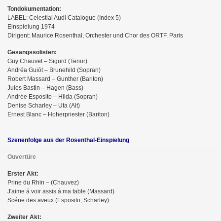
Tondokumentation:
LABEL: Celestial Audi Catalogue (Index 5)
Einspielung 1974
Dirigent: Maurice Rosenthal, Orchester und Chor des ORTF. Paris
Gesangssolisten:
Guy Chauvet – Sigurd (Tenor)
Andréa Guiót – Brunehild (Sopran)
Robert Massard – Gunther (Bariton)
Jules Bastin – Hagen (Bass)
Andrée Esposito – Hilda (Sopran)
Denise Scharley – Uta (Alt)
Ernest Blanc – Hoherpriester (Bariton)
Szenenfolge aus der Rosenthal-Einspielung
Ouvertüre
Erster Akt:
Prine du Rhin – (Chauvez)
J'aime á voir assis á ma table (Massard)
Scéne des aveux (Esposito, Scharley)
Zweiter Akt: