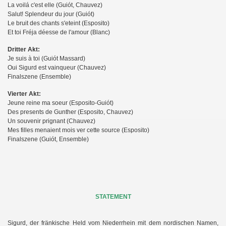
La voilá c'est elle (Guiót, Chauvez)
Salut! Splendeur du jour (Guiót)
Le bruit des chants s'eteint (Esposito)
Et toi Fréja déesse de l'amour (Blanc)
Dritter Akt:
Je suis à toi (Guiót Massard)
Oui Sigurd est vainqueur (Chauvez)
Finalszene (Ensemble)
Vierter Akt:
Jeune reine ma soeur (Esposito-Guiót)
Des presents de Gunther (Esposito, Chauvez)
Un souvenir prignant (Chauvez)
Mes filles menaient mois ver cette source (Esposito)
Finalszene (Guiót, Ensemble)
STATEMENT
Sigurd, der fränkische Held vom Niederrhein mit dem nordischen Namen,