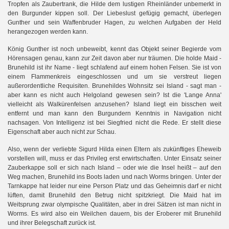
Tropfen als Zaubertrank, die Hilde dem lustigen Rheinländer unbemerkt in
den Burgunder kippen soll. Der Liebeslust gefügig gemacht, überlegen
Gunther und sein Waffenbruder Hagen, zu welchen Aufgaben der Held
herangezogen werden kann.
König Gunther ist noch unbeweibt, kennt das Objekt seiner Begierde vom
Hörensagen genau, kann zur Zeit davon aber nur träumen. Die holde Maid -
Brunehild ist ihr Name - liegt schlafend auf einem hohen Felsen. Sie ist von
einem Flammenkreis eingeschlossen und um sie verstreut liegen
außerordentliche Requisiten. Brunehildes Wohnsitz sei Island - sagt man -
aber kann es nicht auch Helgoland gewesen sein? Ist die 'Lange Anna'
vielleicht als Walkürenfelsen anzusehen? Island liegt ein bisschen weit
entfernt und man kann den Burgundern Kenntnis in Navigation nicht
nachsagen. Von Intelligenz ist bei Siegfried nicht die Rede. Er stellt diese
Eigenschaft aber auch nicht zur Schau.
Also, wenn der verliebte Sigurd Hilda einen Eltern als zukünftiges Eheweib
vorstellen will, muss er das Privileg erst erwirtschaften. Unter Einsatz seiner
Zauberkappe soll er sich nach Island – oder wie die Insel heißt – auf den
Weg machen, Brunehild ins Boots laden und nach Worms bringen. Unter der
Tarnkappe hat leider nur eine Person Platz und das Geheimnis darf er nicht
lüften, damit Brunehild den Betrug nicht spitzkriegt. Die Maid hat im
Weitsprung zwar olympische Qualitäten, aber in drei Sätzen ist man nicht in
Worms. Es wird also ein Weilchen dauern, bis der Eroberer mit Brunehild
und ihrer Belegschaft zurück ist.