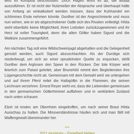
wird im Komplott beschlossen. Doch Hagen lehnt es ab, die Bluttat
auszuführen. Er ist nicht der Nutznießer der Absprache und überhaupt hätte
von Anfang an einkalkuliert werden müssen, dass der Kuhhandel ein
schlimmes Ende nehmen könnte. Gunther ist der Angeschmierte und muss
nun sehen, wie er als abgeschobener Gatte sich des Rivalen entledigt. Hilda
sieht ebenfalls keine Möglichkeit, ihren Liebsten zurückzugewinnen und ihr
Herz ist voller Traurigkeit, denn die alten Götter haben Sigurd und die
Walküre zusammengeführt.
Am nächsten Tag soll eine Wildschweinjagd abgehalten und die Gelegenheit
genutzt werden, auch Sigurd abzuschlachten. Als der Durstige sich
niederbeugt, um sich an einer sprudelnden Quelle zu erquicken, stößt
Gunther dem Arglosen den Speer in den Rücken. Der tote Körper wird
feierlich zum Palast geleitet, aber Brunehild nimmt den Begleitenden ihre
Lügengeschichte nicht ab. Gemeinsam mit dem Gemahl wird sie untergehen
und auf ihrem Pferd reitet die Halbgöttin in die Flammen, die seinen
Leichnam verzehren. Ernest Reyer sieht vor, dass die Liebenden gemeinsam
in den germanischen Götterhimmel auffahren und in verklärtem Zustand
nach unten schauen.
Etzel ist insdes am Oberrhein eingetroffen, um nach seiner Braut Hilda
Ausschau zu halten. Die Missverständnisse häufen sich und man fällt mit
Waffengewalt übereinander her.
***
2011 musirony – Engelbert Hellen