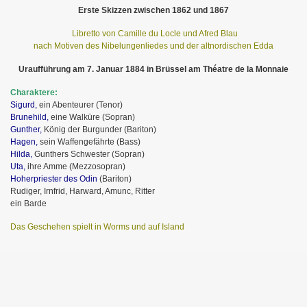
Erste Skizzen zwischen 1862 und 1867
Libretto von Camille du Locle und Afred Blau
nach Motiven des Nibelungenliedes und der altnordischen Edda
Uraufführung am 7. Januar 1884 in Brüssel am Théatre de la Monnaie
Charaktere:
Sigurd,
ein Abenteurer (Tenor)
Brunehild,
eine Walküre (Sopran)
Gunther,
König der Burgunder (Bariton)
Hagen,
sein Waffengefährte (Bass)
Hilda,
Gunthers Schwester (Sopran)
Uta,
ihre Amme (Mezzosopran)
Hoherpriester des Odin
(Bariton)
Rudiger, Irnfrid, Harward, Amunc, Ritter
ein Barde
Das Geschehen spielt in Worms und auf Island